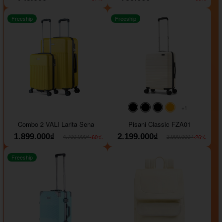
Freeship
Freeship
+1
#000000
#000000
#000000
#ffa500
Combo 2 VALI Larita Sena
Pisani Classic FZA01
1.899.000₫
2.199.000₫
-60%
-26%
4.700.000₫
2.990.000₫
Freeship