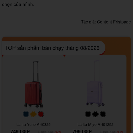
chọn của mình.
Tác giả:
Content Fristpage
TOP sản phẩm bán chạy tháng 08/2026
#093f69
#ffa500
#FF0000
#000000
#000000
#000000
Larita Yuno AH0325
Larita Miyo AH01252
749.000₫
799.000₫
-37%
-33%
1.189.000₫
1.199.000₫