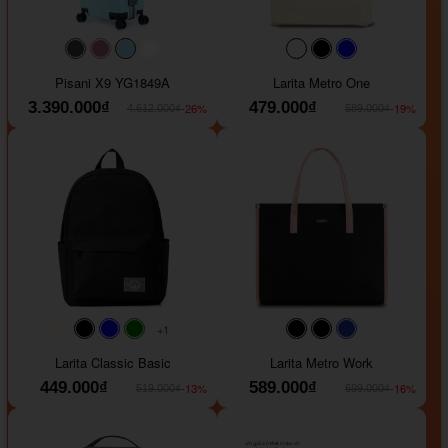
#40454a
#b76e79
#9ad8e7
#ffffff
#faf0e6
#000000
#0000FF
Pisani X9 YG1849A
Larita Metro One
3.390.000₫
479.000₫
-26%
-19%
4.612.000₫
589.000₫
+1
#faf0e6
#000000
#0000FF
#008000
#000000
#000000
#1e35a5
Larita Classic Basic
Larita Metro Work
449.000₫
589.000₫
-13%
-16%
519.000₫
699.000₫