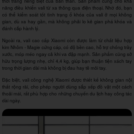
thời trang riêng biệt của bản thân. Sản phẩm cũng cho khả
năng điều khiển vali từ xa thông qua điện thoại. Nhờ đó, bạn
có thể kiểm soát tốt tình trạng ổ khóa của vali ở mọi không
gian, dù xa hay gần, mà không phải lo kẻ gian phá khóa và
đánh cắp hành lý.
Ngoài ra, vali cao cấp Xiaomi còn được làm từ chất liệu hợp
kim Nhôm - Magie cứng cáp, có độ bền cao, hỗ trợ chống trầy
xước, móp méo ngay cả khi va đập mạnh. Sản phẩm cũng sở
hữu trọng lượng nhẹ, chỉ 4,4 kg, giúp bạn thuận tiện xách tay
trong thời gian dài mà không bị đau hay tê mỏi tay.
Đặc biệt, vali công nghệ Xiaomi được thiết kế không gian nội
thất rộng rãi, cho phép người dùng sắp xếp đồ vật một cách
thoải mái, rất phù hợp cho những chuyến du lịch hay công tác
dài ngày.