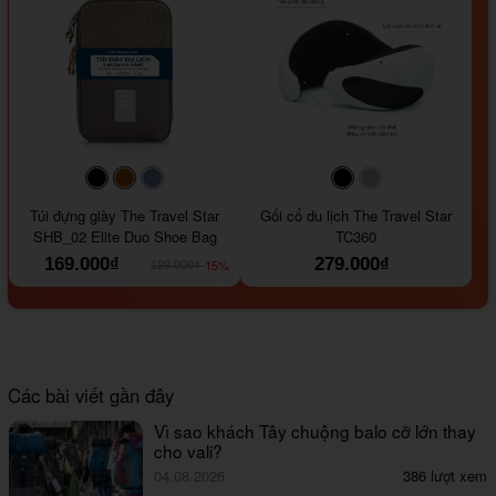
#000000
#964B00
#647290
#000000
#a9a9a9
Túi đựng giày The Travel Star
Gối cổ du lịch The Travel Star
SHB_02 Elite Duo Shoe Bag
TC360
169.000₫
279.000₫
-15%
199.000₫
Các bài viết gần đây
Vì sao khách Tây chuộng balo cỡ lớn thay
cho vali?
04.08.2026
386 lượt xem