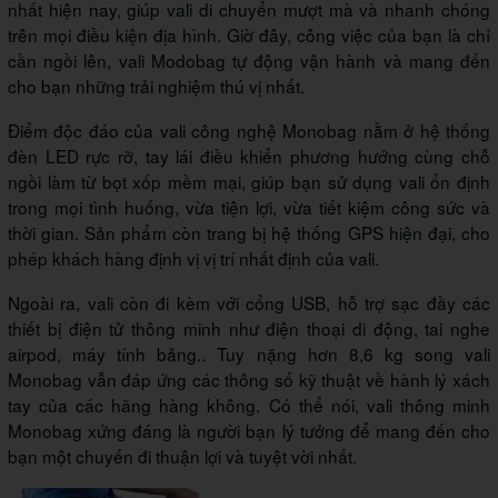
nhất hiện nay, giúp vali di chuyển mượt mà và nhanh chóng
trên mọi điều kiện địa hình. Giờ đây, công việc của bạn là chỉ
cần ngồi lên, vali Modobag tự động vận hành và mang đến
cho bạn những trải nghiệm thú vị nhất.
Điểm độc đáo của vali công nghệ Monobag nằm ở hệ thống
đèn LED rực rỡ, tay lái điều khiển phương hướng cùng chỗ
ngồi làm từ bọt xốp mềm mại, giúp bạn sử dụng vali ổn định
trong mọi tình huống, vừa tiện lợi, vừa tiết kiệm công sức và
thời gian. Sản phẩm còn trang bị hệ thống GPS hiện đại, cho
phép khách hàng định vị vị trí nhất định của vali.
Ngoài ra, vali còn đi kèm với cổng USB, hỗ trợ sạc đầy các
thiết bị điện tử thông minh như điện thoại di động, tai nghe
airpod, máy tính bảng.. Tuy nặng hơn 8,6 kg song vali
Monobag vẫn đáp ứng các thông số kỹ thuật về hành lý xách
tay của các hãng hàng không. Có thể nói, vali thông minh
Monobag xứng đáng là người bạn lý tưởng để mang đến cho
bạn một chuyến đi thuận lợi và tuyệt vời nhất.