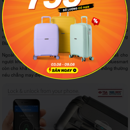
Bluesmart là một chiếc vali công nghệ thịnh hành nhất trên thị
trường vali ngày nay. Sở hữu tính năng kết nối với điện thoại
qua ứng dụng, vali thông minh Bluesmart cho phép bạn mở
khóa và đóng khóa dễ dàng theo ý muốn. Trong trường hợp
có người lạ cố ý xâm phạm và tìm cách cạy khóa, ứng dụng
Bluesmart ngay lập tức thông báo cho bạn biết.
Ngoài ra, khách hàng có thể trao quyền đóng mở vali cho
người khác khi cần thiết. Đặc biệt, vali thông minh Bluesmart
còn cho khả năng mở khóa như những mẫu vali thông thường
nếu chẳng may điện thoại của bạn hết pin.