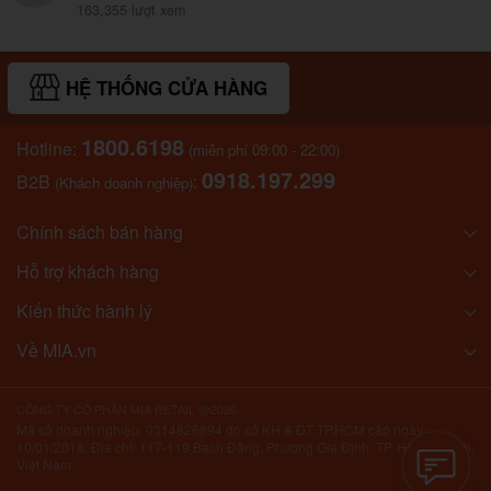
163,355 lượt xem
HỆ THỐNG CỬA HÀNG
1800.6198
Hotline:
(miễn phí 09:00 - 22:00)
0918.197.299
B2B
:
(Khách doanh nghiệp)
Chính sách bán hàng
Hỗ trợ khách hàng
Kiến thức hành lý
Về MIA.vn
CÔNG TY CỔ PHẦN MIA RETAIL @2026
Mã số doanh nghiệp: 0314826894 do sở KH & ĐT TP.HCM cấp ngày
10/01/2018. Địa chỉ: 117-119 Bạch Đằng, Phường Gia Định, TP. Hồ Chí Minh,
Việt Nam.