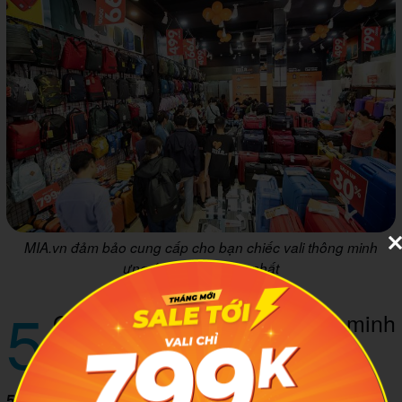
MIA.vn đảm bảo cung cấp cho bạn chiếc vali thông minh
ưng ý và chất lượng nhất
5
Gợi ý TOP 3 mẫu vali thông minh
thịnh hành nhất hiện nay
5.1 Vali thông minh Bluesmart