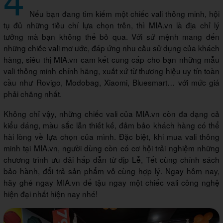
Nếu bạn đang tìm kiếm một chiếc vali thông minh, hội
tụ đủ những tiêu chí lựa chọn trên, thì MIA.vn là địa chỉ lý
tưởng mà bạn không thể bỏ qua. Với sứ mệnh mang đến
những chiếc vali mơ ước, đáp ứng nhu cầu sử dụng của khách
hàng, siêu thị MIA.vn cam kết cung cấp cho bạn những mẫu
vali thông minh chính hãng, xuất xứ từ thương hiệu uy tín toàn
cầu như Rovigo, Modobag, Xiaomi, Bluesmart… với mức giá
phải chăng nhất.
Không chỉ vậy, những chiếc vali của MIA.vn còn đa dạng cả
kiểu dáng, màu sắc lẫn thiết kế, đảm bảo khách hàng có thể
hài lòng về lựa chọn của mình. Đặc biệt, khi mua vali thông
minh tại MIA.vn, người dùng còn có cơ hội trải nghiệm những
chương trình ưu đãi hấp dẫn từ dịp Lễ, Tết cùng chính sách
bảo hành, đổi trả sản phẩm vô cùng hợp lý. Ngay hôm nay,
hãy ghé ngay MIA.vn để tậu ngay một chiếc vali công nghệ
hiện đại nhất hiện nay nhé!