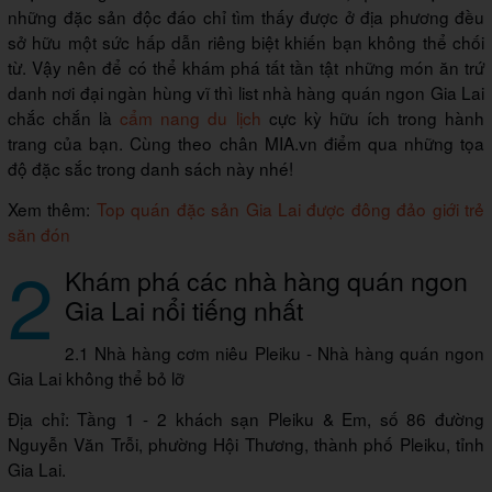
những đặc sản độc đáo chỉ tìm thấy được ở địa phương đều
sở hữu một sức hấp dẫn riêng biệt khiến bạn không thể chối
từ. Vậy nên để có thể khám phá tất tần tật những món ăn trứ
danh nơi đại ngàn hùng vĩ thì list nhà hàng quán ngon Gia Lai
chắc chắn là
cẩm nang du lịc
h
cực kỳ hữu ích trong hành
trang của bạn. Cùng theo chân MIA.vn điểm qua những tọa
độ đặc sắc trong danh sách này nhé!
Xem thêm:
Top quán đặc sản Gia Lai được đông đảo giới trẻ
săn đón
2
Khám phá các nhà hàng quán ngon
Gia Lai nổi tiếng nhất
2.1 Nhà hàng cơm niêu Pleiku - Nhà hàng quán ngon
Gia Lai không thể bỏ lỡ
Địa chỉ: Tầng 1 - 2 khách sạn Pleiku & Em, số 86 đường
Nguyễn Văn Trỗi, phường Hội Thương, thành phố Pleiku, tỉnh
Gia Lai.