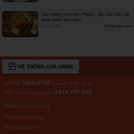
Gà nướng cơm lam Pleiku, đặc sản dân dã
giữa chốn đại ngàn
09.07.2024
75,822 lượt xem
HỆ THỐNG CỬA HÀNG
1800.6198
Hotline:
(miễn phí 09:00 - 22:00)
0918.197.299
B2B
:
(Khách doanh nghiệp)
Chính sách bán hàng
Hỗ trợ khách hàng
Kiến thức hành lý