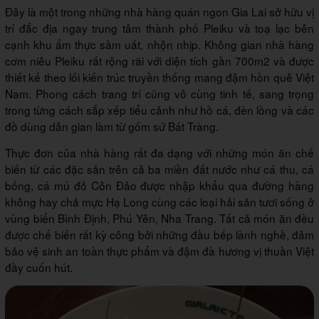
Đây là một trong những nhà hàng quán ngon Gia Lai sở hữu vị
trí đắc địa ngay trung tâm thành phố Pleiku và toạ lạc bên
cạnh khu ẩm thực sầm uất, nhộn nhịp. Không gian nhà hàng
cơm niêu Pleiku rất rộng rãi với diện tích gần 700m2 và được
thiết kế theo lối kiến trúc truyền thống mang đậm hồn quê Việt
Nam. Phong cách trang trí cũng vô cùng tinh tế, sang trọng
trong từng cách sắp xếp tiểu cảnh như hồ cá, đèn lồng và các
đồ dùng dân gian làm từ gốm sứ Bát Tràng.
Thực đơn của nhà hàng rất đa dạng với những món ăn chế
biến từ các đặc sản trên cả ba miền đất nước như cá thu, cá
bống, cá mú đỏ Côn Đảo được nhập khẩu qua đường hàng
không hay chả mực Hạ Long cùng các loại hải sản tươi sống ở
vùng biển Bình Định, Phú Yên, Nha Trang. Tất cả món ăn đều
được chế biến rất kỳ công bởi những đầu bếp lành nghề, đảm
bảo vệ sinh an toàn thực phẩm và đậm đà hương vị thuần Việt
đầy cuốn hút.