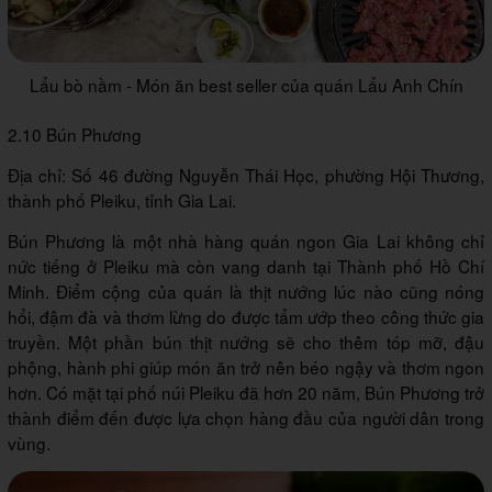
Lẩu bò nầm - Món ăn best seller của quán Lẩu Anh Chín
2.10 Bún Phương
Địa chỉ: Số 46 đường Nguyễn Thái Học, phường Hội Thương,
thành phố Pleiku, tỉnh Gia Lai.
Bún Phương là một nhà hàng quán ngon Gia Lai không chỉ
nức tiếng ở Pleiku mà còn vang danh tại Thành phố Hồ Chí
Minh. Điểm cộng của quán là thịt nướng lúc nào cũng nóng
hổi, đậm đà và thơm lừng do được tẩm ướp theo công thức gia
truyền. Một phần bún thịt nướng sẽ cho thêm tóp mỡ, đậu
phộng, hành phi giúp món ăn trở nên béo ngậy và thơm ngon
hơn. Có mặt tại phố núi Pleiku đã hơn 20 năm, Bún Phương trở
thành điểm đến được lựa chọn hàng đầu của người dân trong
vùng.