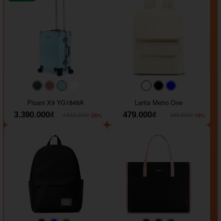
#40454a
#b76e79
#9ad8e7
#ffffff
#faf0e6
#000000
#0000FF
Pisani X9 YG1849A
Larita Metro One
3.390.000₫
479.000₫
-26%
-19%
4.612.000₫
589.000₫