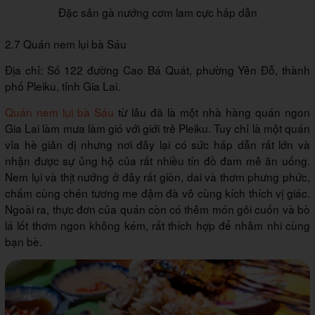
Đặc sản gà nướng cơm lam cực hấp dẫn
2.7 Quán nem lụi bà Sáu
Địa chỉ: Số 122 đường Cao Bá Quát, phường Yên Đỗ, thành
phố Pleiku, tỉnh Gia Lai.
Quán nem lụi bà Sáu
từ lâu đã là một nhà hàng quán ngon
Gia Lai làm mưa làm gió với giới trẻ Pleiku. Tuy chỉ là một quán
vỉa hè giản dị nhưng nơi đây lại có sức hấp dẫn rất lớn và
nhận được sự ủng hộ của rất nhiều tín đồ đam mê ăn uống.
Nem lụi và thịt nướng ở đây rất giòn, dai và thơm phưng phức,
chấm cùng chén tương me đậm đà vô cùng kích thích vị giác.
Ngoài ra, thực đơn của quán còn có thêm món gỏi cuốn và bò
lá lốt thơm ngon không kém, rất thích hợp để nhâm nhi cùng
bạn bè.