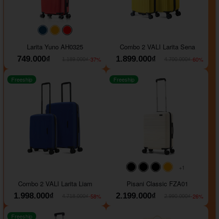
#093f69
#ffa500
#FF0000
Larita Yuno AH0325
Combo 2 VALI Larita Sena
749.000₫
1.899.000₫
-37%
-60%
1.189.000₫
4.700.000₫
Freeship
Freeship
+1
#000000
#000000
#000000
#ffa500
Combo 2 VALI Larita Liam
Pisani Classic FZA01
1.998.000₫
2.199.000₫
-58%
-26%
4.718.000₫
2.990.000₫
Freeship