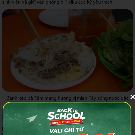
sinh viên và giới văn phòng ở Pleiku cực kỳ yêu thích.
Bánh xèo bà Tám mang hương vị miền Tây sông nước đặc
trưng
2.6 Quán Gà nướng Ia Gui
Địa chỉ: Số 27 đường Phạm Ngọc Thạch, phường Đống Đa,