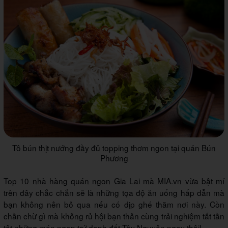
Tô bún thịt nướng đầy đủ topping thơm ngon tại quán Bún
Phương
Top 10 nhà hàng quán ngon Gia Lai mà MIA.vn vừa bật mí
trên đây chắc chắn sẽ là những tọa độ ăn uống hấp dẫn mà
bạn không nên bỏ qua nếu có dịp ghé thăm nơi này. Còn
chần chừ gì mà không rủ hội bạn thân cùng trải nghiệm tất tần
tật những món ngon trứ danh đất Tây Nguyên ngay thôi!