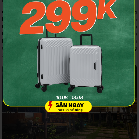
thành phố Pleiku, tỉnh Gia Lai.
Gà nướng Ia Gui là một nhà hàng quán ngon Gia Lai nổi tiếng
bậc nhất phố núi. Vì chủ quán là người dân tộc Jrai nên toàn
bộ không gian cũng như những món ăn đều mang đậm
hương vị núi rừng Tây Nguyên. Ngoài đặc sản gà nướng, cơm
lam và rượu cần, quán còn phục vụ nhiều món ăn truyền
thống theo văn hóa bản địa và thể hiện được nét tinh túy trong
ẩm thực phố núi.