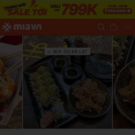
← MIA GO ĐÀ LẠT