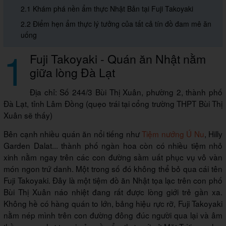
2.1 Khám phá nền ẩm thực Nhật Bản tại Fuji Takoyaki
2.2 Điểm hẹn ẩm thực lý tưởng của tất cả tín đồ đam mê ăn
uống
1
Fuji Takoyaki - Quán ăn Nhật nằm
giữa lòng Đà Lạt
Địa chỉ: Số 244/3 Bùi Thị Xuân, phường 2, thành phố
Đà Lạt, tỉnh Lâm Đồng (quẹo trái tại cổng trường THPT Bùi Thị
Xuân sẽ thấy)
Bên cạnh nhiều quán ăn nổi tiếng như
Tiệm nướng Ú Nu
, Hilly
Garden Dalat... thành phố ngàn hoa còn có nhiều tiệm nhỏ
xinh nằm ngay trên các con đường sầm uất phục vụ vô vàn
món ngon trứ danh. Một trong số đó không thể bỏ qua cái tên
Fuji Takoyaki. Đây là một tiệm đồ ăn Nhật tọa lạc trên con phố
Bùi Thị Xuân náo nhiệt đang rất được lòng giới trẻ gần xa.
Không hề có hàng quán to lớn, bảng hiệu rực rỡ, Fuji Takoyaki
nằm nép mình trên con đường đông đúc người qua lại và âm