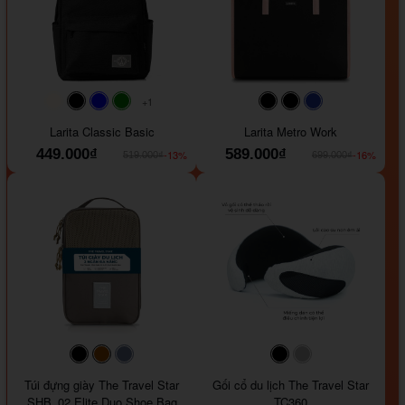
+1
#faf0e6
#000000
#0000FF
#008000
#000000
#000000
#1e35a5
Larita Classic Basic
Larita Metro Work
449.000₫
589.000₫
-13%
-16%
519.000₫
699.000₫
#000000
#964B00
#647290
#000000
#a9a9a9
Túi đựng giày The Travel Star
Gối cổ du lịch The Travel Star
SHB_02 Elite Duo Shoe Bag
TC360