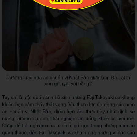
Thưởng thức bữa ăn chuẩn vị Nhật Bản giữa lòng Đà Lạt thì
còn gì tuyệt vời bằng?
Tuy chỉ là một quán ăn nhỏ xinh nhưng Fuji Takoyaki sẽ không
khiến bạn cảm thấy thất vọng. Với thực đơn đa dạng các món
ăn chuẩn vị Nhật Bản, điểm hẹn ẩm thực này nhất định sẽ
mang tới cho bạn một trải nghiệm ăn uống khác lạ, mới mẻ.
Đừng để trải nghiệm của mình bị gói gọn trong những món ăn
quen thuộc, đến Fuji Takoyaki và khám phá hương vị đặc sắc