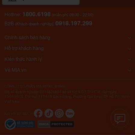
1800.6198
Hotline:
(miễn phí 09:00 - 22:00)
0918.197.299
B2B
:
(Khách doanh nghiệp)
Chính sách bán hàng
Hỗ trợ khách hàng
Kiến thức hành lý
Về MIA.vn
CÔNG TY CỔ PHẦN MIA RETAIL @2026
Mã số doanh nghiệp: 0314826894 do sở KH & ĐT TP.HCM cấp ngày
10/01/2018. Địa chỉ: 117-119 Bạch Đằng, Phường Gia Định, TP. Hồ Chí Minh,
Việt Nam.
Kết nối với MIA.vn