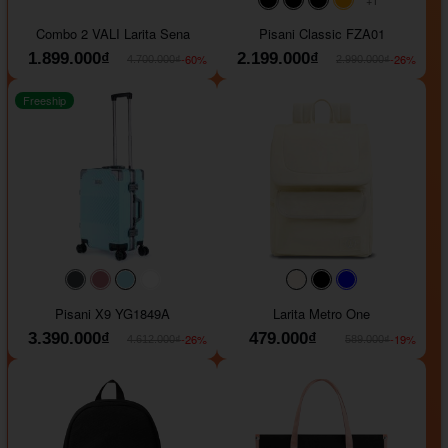
#000000
#000000
#000000
#ffa500
Combo 2 VALI Larita Sena
Pisani Classic FZA01
1.899.000₫
2.199.000₫
-60%
-26%
4.700.000₫
2.990.000₫
Freeship
#40454a
#b76e79
#9ad8e7
#ffffff
#faf0e6
#000000
#0000FF
Pisani X9 YG1849A
Larita Metro One
3.390.000₫
479.000₫
-26%
-19%
4.612.000₫
589.000₫