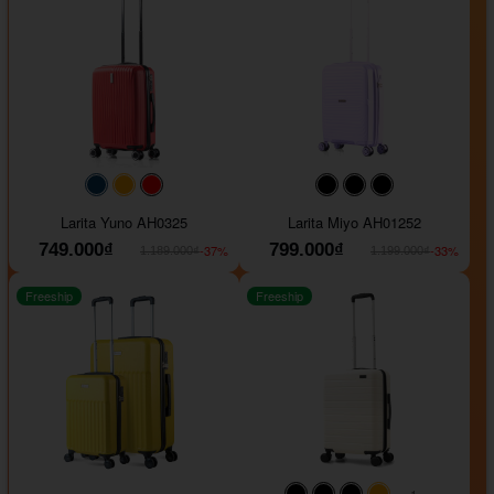
#093f69
#ffa500
#FF0000
#000000
#000000
#000000
Larita Yuno AH0325
Larita Miyo AH01252
749.000₫
799.000₫
-37%
-33%
1.189.000₫
1.199.000₫
Freeship
Freeship
+1