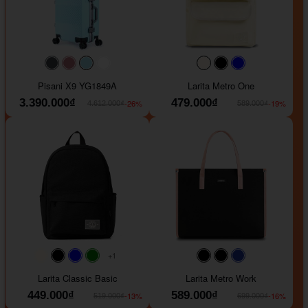
#40454a
#b76e79
#9ad8e7
#ffffff
#faf0e6
#000000
#0000FF
Pisani X9 YG1849A
Larita Metro One
3.390.000₫
479.000₫
-26%
-19%
4.612.000₫
589.000₫
+1
#faf0e6
#000000
#0000FF
#008000
#000000
#000000
#1e35a5
Larita Classic Basic
Larita Metro Work
449.000₫
589.000₫
-13%
-16%
519.000₫
699.000₫