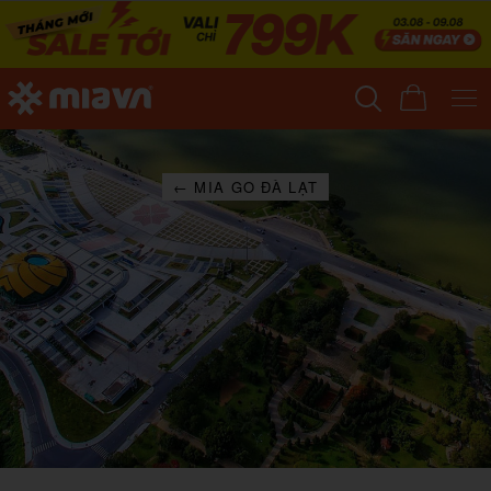
← MIA GO ĐÀ LẠT