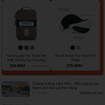
#000000
#964B00
#647290
#000000
#a9a9a9
Túi đựng giày The Travel Star
Gối cổ du lịch The Travel Star
SHB_02 Elite Duo Shoe Bag
TC360
169.000₫
279.000₫
-15%
199.000₫
Quảng trường Lâm Viên - Biểu tượng của
thành phố Đà Lạt thơ mộng
07.10.2024
248,632 lượt xem