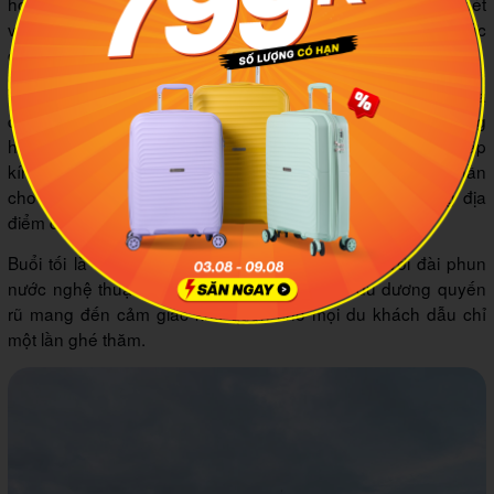
hơn với chiều cao 18m và diện tích sàn lên tới 1.200 mét
vuông. Bên trong thiết kế tương tự như một sân khấu có sức
chứa hơn nghìn người.
Với kiểu thiết kế nằm nghiêng về một phía, những cánh hoa
được lắp kính vàng ôm sát theo hình vòm tạo nên một bông
hoa Dã Quỳ tuyệt đẹp. Phần còn lại của công trình được lắp
kính xanh. Đây là công trình có thiết kế độc đáo, góp phần
cho quảng trường Lâm Viên trở thành một trong những địa
điểm du lịch đẹp nhất tại Đà Lạt.
Buổi tối là thời điểm đẹp nhất tại quảng trường với đài phun
nước nghệ thuật rực rỡ và những bản nhạc du dương quyến
rũ mang đến cảm giác khó quên cho mọi du khách dẫu chỉ
một lần ghé thăm.