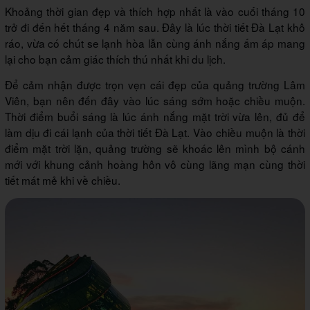
Khoảng thời gian đẹp và thích hợp nhất là vào cuối tháng 10
trở đi đến hết tháng 4 năm sau. Đây là lúc thời tiết Đà Lạt khô
ráo, vừa có chút se lạnh hòa lẫn cùng ánh nắng ấm áp mang
lại cho bạn cảm giác thích thú nhất khi du lịch.
Để cảm nhận được trọn vẹn cái đẹp của quảng trường Lâm
Viên, bạn nên đến đây vào lúc sáng sớm hoặc chiều muộn.
Thời điểm buổi sáng là lúc ánh nắng mặt trời vừa lên, đủ để
làm dịu đi cái lạnh của thời tiết Đà Lạt. Vào chiều muộn là thời
điểm mặt trời lặn, quảng trường sẽ khoác lên mình bộ cánh
mới với khung cảnh hoàng hôn vô cùng lãng mạn cùng thời
tiết mát mẻ khi về chiều.