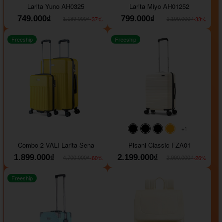
Larita Yuno AH0325
Larita Miyo AH01252
749.000₫
799.000₫
-37%
-33%
1.189.000₫
1.199.000₫
Freeship
Freeship
+1
#000000
#000000
#000000
#ffa500
Combo 2 VALI Larita Sena
Pisani Classic FZA01
1.899.000₫
2.199.000₫
-60%
-26%
4.700.000₫
2.990.000₫
Freeship