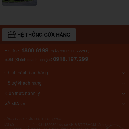
HỆ THỐNG CỬA HÀNG
1800.6198
Hotline:
(miễn phí 09:00 - 22:00)
0918.197.299
B2B
:
(Khách doanh nghiệp)
Chính sách bán hàng
Hỗ trợ khách hàng
Kiến thức hành lý
Về MIA.vn
CÔNG TY CỔ PHẦN MIA RETAIL @2026
Mã số doanh nghiệp: 0314826894 do sở KH & ĐT TP.HCM cấp ngày
10/01/2018. Địa chỉ: 117-119 Bạch Đằng, Phường Gia Định, TP. Hồ Chí Minh,