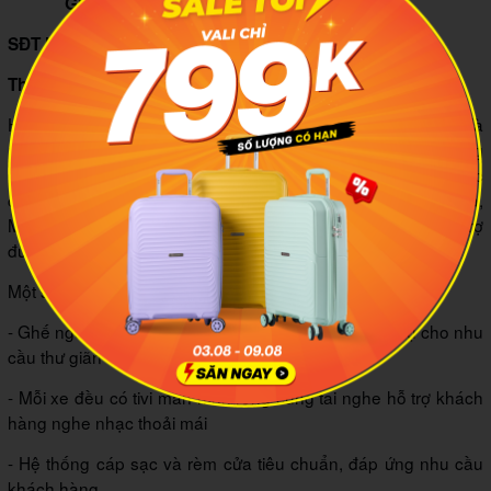
165.000 đồng/vé
Giá vé tham khảo:
(0263) 655 9999 – (0263) 350 8989
SĐT liên hệ:
10h, 11h, 12h, 13h
Thời gian xuất phát:
Hãng xe Minh Trí ra đời vào ngày 24 tháng 12 năm 2016 là
một trong những hãng xe nổi tiếng nhất chạy trên cung đường
Sài Gòn - Đà Lạt. Xe nổi bật với không gian rộng rãi, chắc
chắn sẽ mang đến cảm giác thoải mái cho bạn. Ngoài ra,
Minh Trí limousine không bao giờ đón khách dọc đường, hỗ trợ
đưa rước tận nơi khi bạn có nhu cầu.
Một số ưu điểm nổi bật của nhà xe:
- Ghế ngồi được tích hợp hệ thống massage, phục vụ cho nhu
cầu thư giãn của hành khách
- Mỗi xe đều có tivi màn hình rộng cùng tai nghe hỗ trợ khách
hàng nghe nhạc thoải mái
- Hệ thống cáp sạc và rèm cửa tiêu chuẩn, đáp ứng nhu cầu
khách hàng