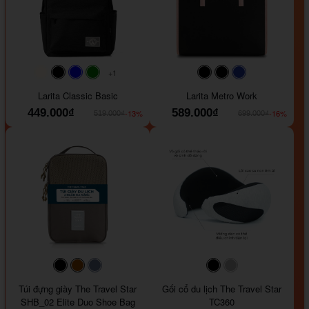
+1
#faf0e6
#000000
#0000FF
#008000
#000000
#000000
#1e35a5
Larita Classic Basic
Larita Metro Work
449.000₫
589.000₫
-13%
-16%
519.000₫
699.000₫
#000000
#964B00
#647290
#000000
#a9a9a9
Túi đựng giày The Travel Star
Gối cổ du lịch The Travel Star
SHB_02 Elite Duo Shoe Bag
TC360