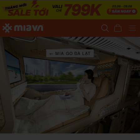
← MIA GO ĐÀ LẠT