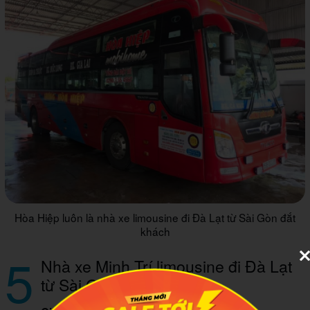
Hòa Hiệp luôn là nhà xe limousine đi Đà Lạt từ Sài Gòn đắt
khách
5
Nhà xe Minh Trí limousine đi Đà Lạt
từ Sài Gòn