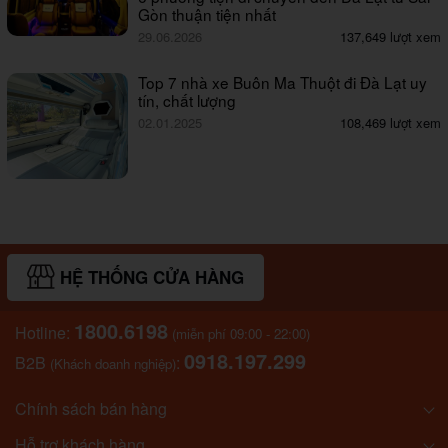
Gòn thuận tiện nhất
29.06.2026
137,649 lượt xem
Top 7 nhà xe Buôn Ma Thuột đi Đà Lạt uy
tín, chất lượng
02.01.2025
108,469 lượt xem
HỆ THỐNG CỬA HÀNG
1800.6198
Hotline:
(miễn phí 09:00 - 22:00)
0918.197.299
B2B
:
(Khách doanh nghiệp)
Chính sách bán hàng
Hỗ trợ khách hàng