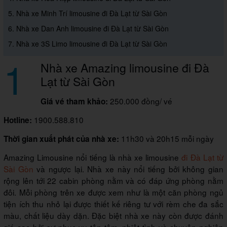
5. Nhà xe Minh Trí limousine đi Đà Lạt từ Sài Gòn
6. Nhà xe Dan Anh limousine đi Đà Lạt từ Sài Gòn
7. Nhà xe 3S Limo limousine đi Đà Lạt từ Sài Gòn
1
Nhà xe Amazing limousine đi Đà
Lạt từ Sài Gòn
250.000 đồng/ vé
Giá vé tham khảo:
1900.588.810
Hotline:
11h30 và 20h15 mỗi ngày
Thời gian xuất phát của nhà xe:
Amazing Limousine nổi tiếng là nhà xe limousine
đi
Đà Lạt
từ
Sài Gòn
và ngược lại. Nhà xe này nổi tiếng bởi không gian
rộng lên tới 22 cabin phòng nằm và có đáp ứng phòng nằm
đôi. Mỗi phòng trên xe được xem như là một căn phòng ngủ
tiện ích thu nhỏ lại được thiết kế riêng tư với rèm che đa sắc
màu, chất liệu dày dặn. Đặc biệt nhà xe này còn được đánh