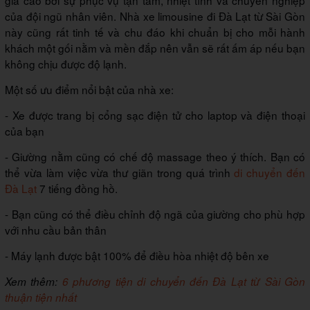
giá cao bởi sự phục vụ tận tâm, nhiệt tình và chuyên nghiệp
của đội ngũ nhân viên. Nhà xe limousine đi Đà Lạt từ Sài Gòn
này cũng rất tinh tế và chu đáo khi chuẩn bị cho mỗi hành
khách một gối nằm và mền đắp nên vẫn sẽ rất ấm áp nếu bạn
không chịu được độ lạnh.
Một số ưu điểm nổi bật của nhà xe:
- Xe được trang bị cổng sạc điện tử cho laptop và điện thoại
của bạn
- Giường nằm cũng có chế độ massage theo ý thích. Bạn có
thể vừa làm việc vừa thư giãn trong quá trình
di chuyển đến
Đà Lạt
7 tiếng đồng hồ.
- Bạn cũng có thể điều chỉnh độ ngã của giường cho phù hợp
với nhu cầu bản thân
- Máy lạnh được bật 100% để điều hòa nhiệt độ bên xe
Xem thêm:
6 phương tiện di chuyển đến Đà Lạt từ Sài Gòn
thuận tiện nhất