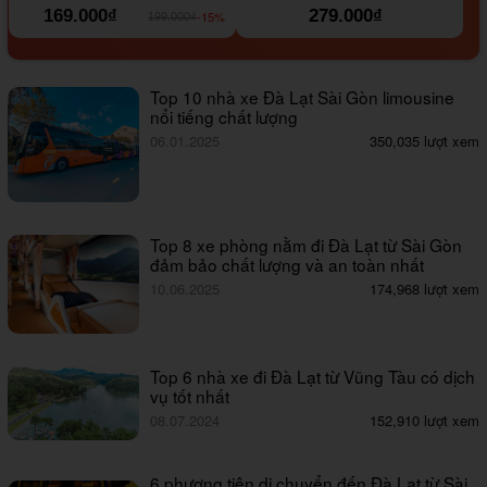
169.000₫
279.000₫
-15%
199.000₫
Top 10 nhà xe Đà Lạt Sài Gòn limousine
nổi tiếng chất lượng
06.01.2025
350,035 lượt xem
Top 8 xe phòng nằm đi Đà Lạt từ Sài Gòn
đảm bảo chất lượng và an toàn nhất
10.06.2025
174,968 lượt xem
Top 6 nhà xe đi Đà Lạt từ Vũng Tàu có dịch
vụ tốt nhất
08.07.2024
152,910 lượt xem
6 phương tiện di chuyển đến Đà Lạt từ Sài