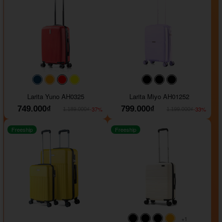
#093f69
#ffa500
#FF0000
#FFFF00
#000000
#000000
#000000
Larita Yuno AH0325
Larita Miyo AH01252
749.000₫
799.000₫
-37%
-33%
1.189.000₫
1.199.000₫
Freeship
Freeship
+1