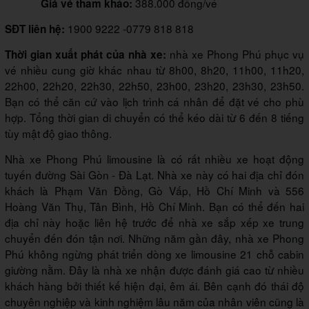
388.000 đồng/vé
Giá vé tham khảo:
1900 9222 -0779 818 818
SĐT liên hệ:
nhà xe Phong Phú phục vụ
Thời gian xuất phát của nhà xe:
vé nhiều cung giờ khác nhau từ 8h00, 8h20, 11h00, 11h20,
22h00, 22h20, 22h30, 22h50, 23h00, 23h20, 23h30, 23h50.
Bạn có thể căn cứ vào lịch trình cá nhân để đặt vé cho phù
hợp. Tổng thời gian di chuyển có thể kéo dài từ 6 đến 8 tiếng
tùy mật độ giao thông.
Nhà xe Phong Phú limousine là có rất nhiều xe hoạt động
tuyến đường Sài Gòn - Đà Lạt. Nhà xe này có hai địa chỉ đón
khách là Phạm Văn Đồng, Gò Vấp, Hồ Chí Minh và 556
Hoàng Văn Thụ, Tân Bình, Hồ Chí Minh. Bạn có thể đến hai
địa chỉ này hoặc liên hệ trước để nhà xe sắp xếp xe trung
chuyển đến đón tận nơi. Những năm gần đây, nhà xe Phong
Phú không ngừng phát triển dòng xe limousine 21 chỗ cabin
giường nằm. Đây là nhà xe nhận được đánh giá cao từ nhiều
khách hàng bởi thiết kế hiện đại, êm ái. Bên cạnh đó thái độ
chuyên nghiệp và kinh nghiệm lâu năm của nhân viên cũng là