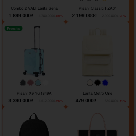
#000000
#000000
#000000
#ffa500
Combo 2 VALI Larita Sena
Pisani Classic FZA01
1.899.000₫
2.199.000₫
-60%
-26%
4.700.000₫
2.990.000₫
Freeship
#40454a
#b76e79
#9ad8e7
#ffffff
#faf0e6
#000000
#0000FF
Pisani X9 YG1849A
Larita Metro One
3.390.000₫
479.000₫
-26%
-19%
4.612.000₫
589.000₫