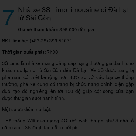
7
Nhà xe 3S Limo limousine đi Đà Lạt
từ Sài Gòn
399.000 đồng/vé
Giá vé tham khảo:
(+83-28) 399.51071
SĐT liên hệ:
7h00
Thời gian xuất phát:
3S Limo là nhà xe mang đẳng cấp hạng thương gia dành cho
khách du lịch đi từ Sài Gòn đến Đà Lạt. Xe 3S được trang bị
ghế nằm có thiết kế rộng hơn 40% so với các loại xe thông
thường, ghế xe cũng có trang bị chức năng chỉnh điện gập
duỗi tạo độ nghiêng lên tới 150 độ giúp cột sống của bạn
được thư giãn suốt hành trình.
Một số ưu điểm nổi bật:
- Hệ thống Wifi qua mạng 4G lướt web thả ga như ở nhà, ổ
cắm sạc USB đánh tan nỗi lo hết pin