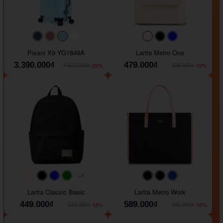
#40454a
#b76e79
#9ad8e7
#ffffff
#faf0e6
#000000
#0000FF
Pisani X9 YG1849A
Larita Metro One
3.390.000₫
479.000₫
-26%
-19%
4.612.000₫
589.000₫
+1
#faf0e6
#000000
#0000FF
#008000
#000000
#000000
#1e35a5
Larita Classic Basic
Larita Metro Work
449.000₫
589.000₫
-13%
-16%
519.000₫
699.000₫