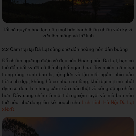
Tất cả quyện hòa tạo nên một bức tranh thiên nhiên vừa kỳ vĩ,
vừa thơ mộng và trữ tình
2.2 Cắm trại tại Đà Lạt cùng chờ đón hoàng hôn dần buông
Để chiêm ngưỡng được vẻ đẹp của Hoàng hôn Đà Lạt, bạn có
thể đến bất kỳ đâu ở thành phố ngàn hoa. Tuy nhiên, cắm trại
trong rừng xanh bao la, rộng lớn và tận mắt ngắm nhìn bầu
trời xinh đẹp, không hề có nhà cao tầng, khói bụi mịt mù nhất
định sẽ đem lại những cảm xúc chân thật và sống động nhiều
hơn. Đây cũng chính là một trải nghiệm tuyệt vời mà bạn nên
thử nếu như đang lên kế hoạch cho
Lịch trình Hà Nội Đà Lạt
3N2Đ
.