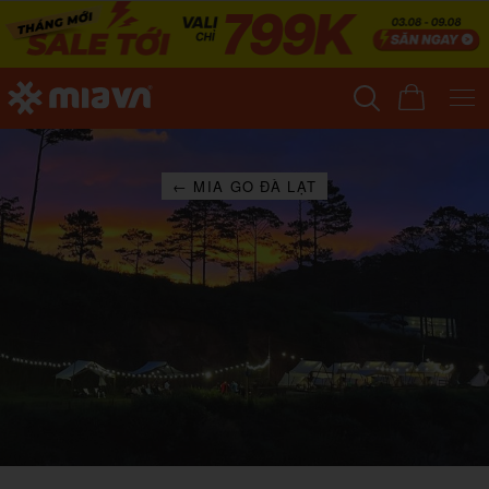
← MIA GO ĐÀ LẠT