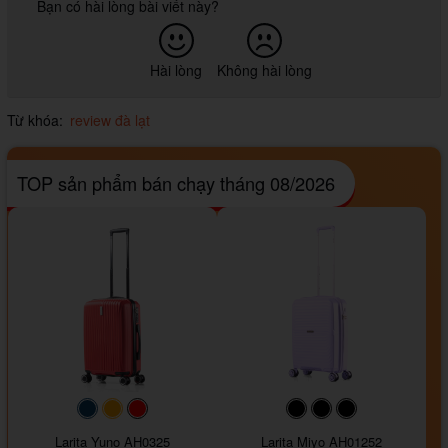
Bạn có hài lòng bài viết này?
Hài lòng
Không hài lòng
Từ khóa:
review đà lạt
TOP sản phẩm bán chạy tháng 08/2026
#093f69
#ffa500
#FF0000
#000000
#000000
#000000
Larita Yuno AH0325
Larita Miyo AH01252