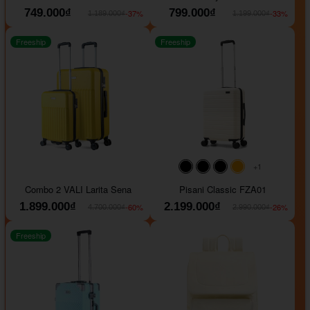
749.000₫
799.000₫
-37%
-33%
1.189.000₫
1.199.000₫
Freeship
Freeship
+1
#000000
#000000
#000000
#ffa500
Combo 2 VALI Larita Sena
Pisani Classic FZA01
1.899.000₫
2.199.000₫
-60%
-26%
4.700.000₫
2.990.000₫
Freeship