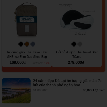
#000000
#964B00
#647290
#000000
#a9a9a9
Túi đựng giày The Travel Star
Gối cổ du lịch The Travel Star
SHB_02 Elite Duo Shoe Bag
TC360
169.000₫
279.000₫
-15%
199.000₫
24 cảnh đẹp Đà Lạt ấn tượng giải mã sức
hút của thành phố ngàn hoa
01.08.2025
83,822 lượt xem