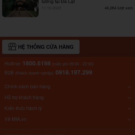
tưởng tại Đà Lạt
11.10.2023
40,264 lượt xem
HỆ THỐNG CỬA HÀNG
1800.6198
Hotline:
(miễn phí 09:00 - 22:00)
0918.197.299
B2B
:
(Khách doanh nghiệp)
Chính sách bán hàng
Hỗ trợ khách hàng
Kiến thức hành lý
Về MIA.vn