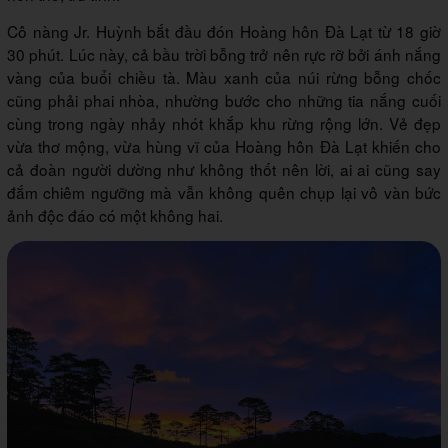
Cô nàng Jr. Huỳnh bắt đầu đón Hoàng hôn Đà Lạt từ 18 giờ
30 phút. Lúc này, cả bầu trời bỗng trở nên rực rỡ bởi ánh nắng
vàng của buổi chiều tà. Màu xanh của núi rừng bỗng chốc
cũng phải phai nhòa, nhường bước cho những tia nắng cuối
cùng trong ngày nhảy nhót khắp khu rừng rộng lớn. Vẻ đẹp
vừa thơ mộng, vừa hùng vĩ của Hoàng hôn Đà Lạt khiến cho
cả đoàn người dường như không thốt nên lời, ai ai cũng say
đắm chiêm ngưỡng mà vẫn không quên chụp lại vô vàn bức
ảnh độc đáo có một không hai.