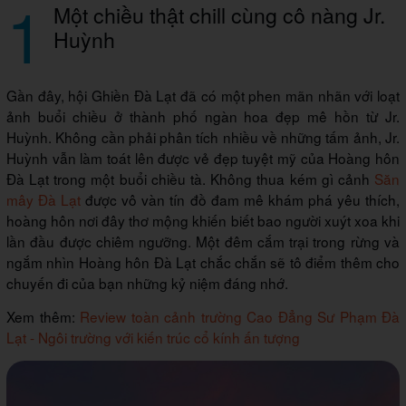
1
Một chiều thật chill cùng cô nàng Jr.
Huỳnh
Gần đây, hội Ghiền Đà Lạt đã có một phen mãn nhãn với loạt
ảnh buổi chiều ở thành phố ngàn hoa đẹp mê hồn từ Jr.
Huỳnh. Không cần phải phân tích nhiều về những tấm ảnh, Jr.
Huỳnh vẫn làm toát lên được vẻ đẹp tuyệt mỹ của Hoàng hôn
Đà Lạt trong một buổi chiều tà. Không thua kém gì cảnh
Săn
mây Đà Lạt
được vô vàn tín đồ đam mê khám phá yêu thích,
hoàng hôn nơi đây thơ mộng khiến biết bao người xuýt xoa khi
lần đầu được chiêm ngưỡng. Một đêm cắm trại trong rừng và
ngắm nhìn Hoàng hôn Đà Lạt chắc chắn sẽ tô điểm thêm cho
chuyến đi của bạn những kỷ niệm đáng nhớ.
Xem thêm:
Review toàn cảnh trường Cao Đẳng Sư Phạm Đà
Lạt - Ngôi trường với kiến trúc cổ kính ấn tượng