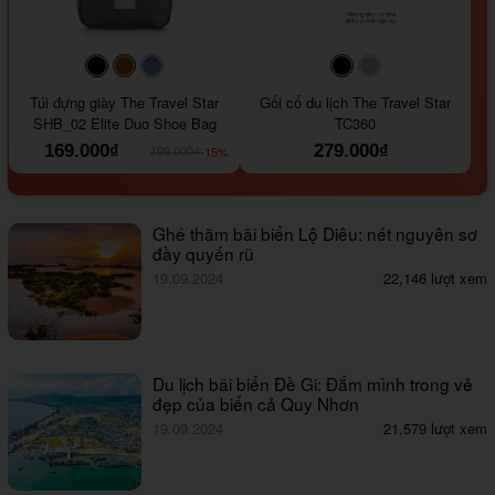
#000000
#964B00
#647290
#000000
#a9a9a9
Túi đựng giày The Travel Star
Gối cổ du lịch The Travel Star
SHB_02 Elite Duo Shoe Bag
TC360
169.000₫
279.000₫
-15%
199.000₫
Ghé thăm bãi biển Lộ Diêu: nét nguyên sơ
đầy quyến rũ
19.09.2024
22,146 lượt xem
Du lịch bãi biển Đề Gi: Đắm mình trong vẻ
đẹp của biển cả Quy Nhơn
19.09.2024
21,579 lượt xem