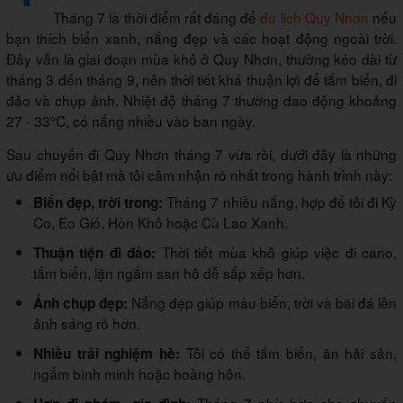
Tháng 7 là thời điểm rất đáng để
du lịch Quy Nhơn
nếu
bạn thích biển xanh, nắng đẹp và các hoạt động ngoài trời.
Đây vẫn là giai đoạn mùa khô ở Quy Nhơn, thường kéo dài từ
tháng 3 đến tháng 9, nên thời tiết khá thuận lợi để tắm biển, đi
đảo và chụp ảnh. Nhiệt độ tháng 7 thường dao động khoảng
27 - 33°C, có nắng nhiều vào ban ngày.
Sau chuyến đi Quy Nhơn tháng 7 vừa rồi, dưới đây là những
ưu điểm nổi bật mà tôi cảm nhận rõ nhất trong hành trình này:
Tháng 7 nhiều nắng, hợp để tôi đi Kỳ
Biển đẹp, trời trong:
Co, Eo Gió, Hòn Khô hoặc Cù Lao Xanh.
Thời tiết mùa khô giúp việc đi cano,
Thuận tiện đi đảo:
tắm biển, lặn ngắm san hô dễ sắp xếp hơn.
Nắng đẹp giúp màu biển, trời và bãi đá lên
Ảnh chụp đẹp:
ảnh sáng rõ hơn.
Tôi có thể tắm biển, ăn hải sản,
Nhiều trải nghiệm hè:
ngắm bình minh hoặc hoàng hôn.