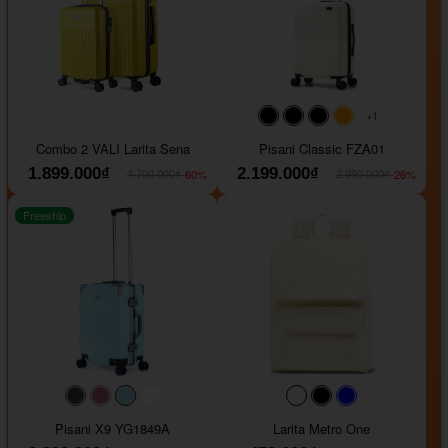
+1
#000000
#000000
#000000
#ffa500
Combo 2 VALI Larita Sena
Pisani Classic FZA01
1.899.000₫
2.199.000₫
-60%
-26%
4.700.000₫
2.990.000₫
Freeship
#40454a
#b76e79
#9ad8e7
#ffffff
#faf0e6
#000000
#0000FF
Pisani X9 YG1849A
Larita Metro One