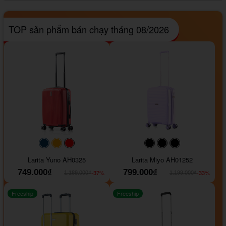
TOP sản phẩm bán chạy tháng 08/2026
#093f69
#ffa500
#FF0000
#000000
#000000
#000000
Larita Yuno AH0325
Larita Miyo AH01252
749.000₫
799.000₫
-37%
-33%
1.189.000₫
1.199.000₫
Freeship
Freeship