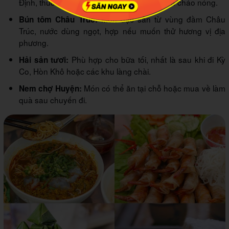
Định, thường ăn cùng lòng heo, rau sống và cháo nóng.
Món đặc sản từ vùng đầm Châu
Bún tôm Châu Trúc:
Trúc, nước dùng ngọt, hợp nếu muốn thử hương vị địa
phương.
Phù hợp cho bữa tối, nhất là sau khi đi Kỳ
Hải sản tươi:
Co, Hòn Khô hoặc các khu làng chài.
Món có thể ăn tại chỗ hoặc mua về làm
Nem chợ Huyện:
quà sau chuyến đi.