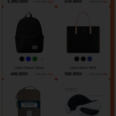
3.390.000₫
479.000₫
-26%
-19%
4.612.000₫
589.000₫
+1
#faf0e6
#000000
#0000FF
#008000
#000000
#000000
#1e35a5
Larita Classic Basic
Larita Metro Work
449.000₫
589.000₫
-13%
-16%
519.000₫
699.000₫