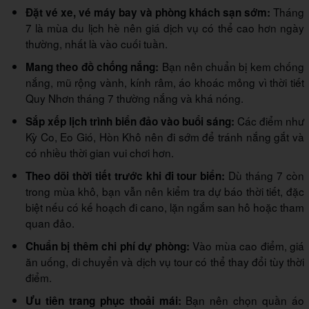
Tháng
Đặt vé xe, vé máy bay và phòng khách sạn sớm:
7 là mùa du lịch hè nên giá dịch vụ có thể cao hơn ngày
thường, nhất là vào cuối tuần.
Bạn nên chuẩn bị kem chống
Mang theo đồ chống nắng:
nắng, mũ rộng vành, kính râm, áo khoác mỏng vì thời tiết
Quy Nhơn tháng 7 thường nắng và khá nóng.
Các điểm như
Sắp xếp lịch trình biển đảo vào buổi sáng:
Kỳ Co, Eo Gió, Hòn Khô nên đi sớm để tránh nắng gắt và
có nhiều thời gian vui chơi hơn.
Dù tháng 7 còn
Theo dõi thời tiết trước khi đi tour biển:
trong mùa khô, bạn vẫn nên kiểm tra dự báo thời tiết, đặc
biệt nếu có kế hoạch đi cano, lặn ngắm san hô hoặc tham
quan đảo.
Vào mùa cao điểm, giá
Chuẩn bị thêm chi phí dự phòng:
ăn uống, di chuyển và dịch vụ tour có thể thay đổi tùy thời
điểm.
Bạn nên chọn quần áo
Ưu tiên trang phục thoải mái: