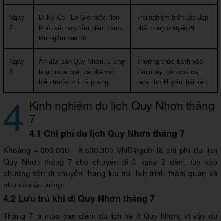
Ngày 
Đi Kỳ Co - Eo Gió hoặc Hòn 
Trải nghiệm biển đảo đẹp 
2
Khô, kết hợp tắm biển, cano, 
nhất trong chuyến đi
lặn ngắm san hô
Ngày 
Ăn đặc sản Quy Nhơn, đi chợ 
Thưởng thức bánh xèo 
3
hoặc mua quà, cà phê ven 
tôm nhảy, bún chả cá, 
biển trước khi trả phòng
nem chợ Huyện, hải sản
4
Kinh nghiệm du lịch Quy Nhơn tháng
7
4.1 Chi phí du lịch Quy Nhơn tháng 7
Khoảng 4.000.000 - 8.500.000 VNĐ/người là chi phí du lịch
Quy Nhơn tháng 7 cho chuyến đi 3 ngày 2 đêm, tùy vào
phương tiện di chuyển, hạng lưu trú, lịch trình tham quan và
nhu cầu ăn uống.
4.2 Lưu trú khi đi Quy Nhơn tháng 7
Tháng 7 là mùa cao điểm du lịch hè ở Quy Nhơn, vì vậy du