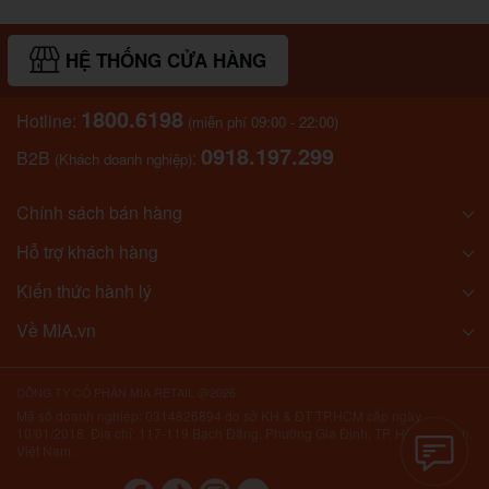
HỆ THỐNG CỬA HÀNG
1800.6198
Hotline:
(miễn phí 09:00 - 22:00)
0918.197.299
B2B
:
(Khách doanh nghiệp)
Chính sách bán hàng
Hỗ trợ khách hàng
Kiến thức hành lý
Về MIA.vn
CÔNG TY CỔ PHẦN MIA RETAIL @2026
Mã số doanh nghiệp: 0314826894 do sở KH & ĐT TP.HCM cấp ngày
10/01/2018. Địa chỉ: 117-119 Bạch Đằng, Phường Gia Định, TP. Hồ Chí Minh,
Việt Nam.