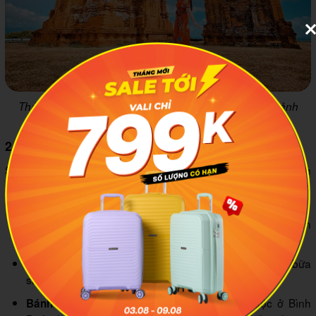
Tháp Đôi phù hợp để tham quan nhẹ nhàng và chụp ảnh
check-in. Ảnh minh họa: VinWonders
2.8 Thưởng thức đặc sản Quy Nhơn
Sau khi đi biển và tham quan trong ngày, tôi thấy nên dành
thêm thời gian để thử vài món đặc sản Quy Nhơn. Những món
dễ ăn, dễ tìm và hợp với lịch trình tháng 7 gồm:
Bánh giòn, nhân tôm tươi, thường ăn
Bánh xèo tôm nhảy:
kèm rau sống và nước chấm.
Món nóng dễ ăn, hợp cho bữa
Bún chả cá Quy Nhơn:
sáng hoặc bữa tối sau khi đi biển.
Món ăn sáng quen thuộc ở Bình
Bánh hỏi cháo lòng: