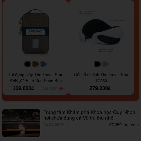
#000000
#964B00
#647290
#000000
#a9a9a9
Túi đựng giày The Travel Star
Gối cổ du lịch The Travel Star
SHB_02 Elite Duo Shoe Bag
TC360
169.000₫
279.000₫
-15%
199.000₫
Trung tâm Khám phá Khoa học Quy Nhơn
nơi chứa đựng cả Vũ trụ thu nhỏ
24.04.2026
87,359 lượt xem