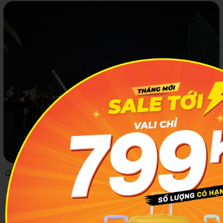
Quan sát cả Vũ trụ từ kính thiên văn của Trung tâm Khám phá
Khoa học Quy Nhơn
5
Một số hoạt động khác tại trung tâm
Khám phá Khoa học Quy Nhơn