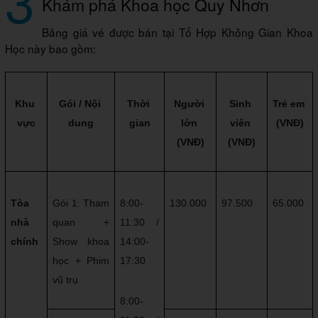
3
Khám phá Khoa học Quy Nhơn
Bảng giá vé được bán tại Tổ Hợp Không Gian Khoa
Học này bao gồm:
Khu 
Gói / Nội 
Thời 
Người 
Sinh 
Trẻ em 
vực
dung
gian
lớn 
viên 
(VNĐ)
(VNĐ)
(VNĐ)
Tòa 
Gói 1: Tham 
8:00-
130.000
97.500
65.000
nhà 
quan + 
11:30 / 
chính
Show khoa 
14:00-
học + Phim 
17:30
vũ trụ
8:00-