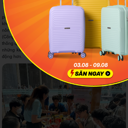
Bên cạnh các phòng theo chủ đề thì trung tâm Khám
phá Khoa học Quy Nhơn còn có tổ chức nhiều tour trải nghiệm
khoa học cho mọi lứa tuổi và chương trình STEM. Có thể hiểu
nôm na STEM được viết tắt từ Science (Khoa học), Technology
(Công nghệ), Engineering (Kỹ thuật) và Math (Toán học),
thông qua chương trình này các em sẽ có cơ hội học hỏi được
những kiến thức mới thông qua phương pháp trực quan sinh
động hơn.