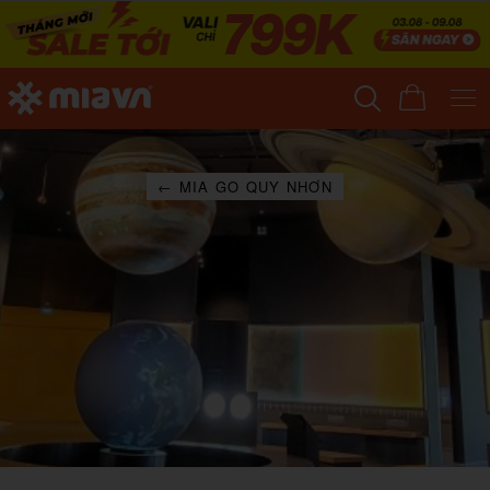
← MIA GO QUY NHƠN