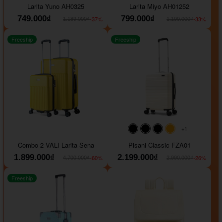
Larita Yuno AH0325
Larita Miyo AH01252
749.000₫
799.000₫
-37%
-33%
1.189.000₫
1.199.000₫
Freeship
Freeship
+1
#000000
#000000
#000000
#ffa500
Combo 2 VALI Larita Sena
Pisani Classic FZA01
1.899.000₫
2.199.000₫
-60%
-26%
4.700.000₫
2.990.000₫
Freeship