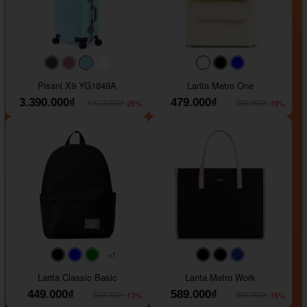
#40454a
#b76e79
#9ad8e7
#ffffff
#faf0e6
#000000
#0000FF
Pisani X9 YG1849A
Larita Metro One
3.390.000₫
479.000₫
-26%
-19%
4.612.000₫
589.000₫
+1
#faf0e6
#000000
#0000FF
#008000
#000000
#000000
#1e35a5
Larita Classic Basic
Larita Metro Work
449.000₫
589.000₫
-13%
-16%
519.000₫
699.000₫