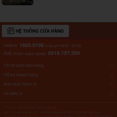
HỆ THỐNG CỬA HÀNG
1800.6198
Hotline:
(miễn phí 09:00 - 22:00)
0918.197.299
B2B
:
(Khách doanh nghiệp)
Chính sách bán hàng
Hỗ trợ khách hàng
Kiến thức hành lý
Về MIA.vn
CÔNG TY CỔ PHẦN MIA RETAIL @2026
Mã số doanh nghiệp: 0314826894 do sở KH & ĐT TP.HCM cấp ngày
10/01/2018. Địa chỉ: 117-119 Bạch Đằng, Phường Gia Định, TP. Hồ Chí Minh,