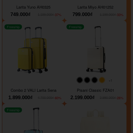
#093f69
#ffa500
#FF0000
#000000
#000000
#000000
Larita Yuno AH0325
Larita Miyo AH01252
749.000₫
799.000₫
-37%
-33%
1.189.000₫
1.199.000₫
Freeship
Freeship
+1
#000000
#000000
#000000
#ffa500
Combo 2 VALI Larita Sena
Pisani Classic FZA01
1.899.000₫
2.199.000₫
-60%
-26%
4.700.000₫
2.990.000₫
Freeship