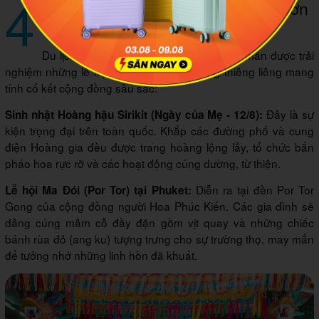
4
Hòa mình vào các lễ hội văn hóa lớn
trong tháng 8
Du lịch Thái Lan tháng 8 mình còn may mắn được trải
nghiệm những lễ hội truyền thống vô cùng thiêng liêng mang
tính cố kết cộng đồng sâu sắc:
Đây là sự
Sinh nhật Hoàng hậu Sirikit (Ngày của Mẹ - 12/8):
kiện trọng đại trên toàn quốc. Khắp các đường phố và cung
điện Hoàng gia đều được trang hoàng lộng lẫy, tổ chức bắn
pháo hoa rực rỡ và các hoạt động cúng dường, từ thiện.
Diễn ra tại đền Por Tor
Lễ hội Ma Đói (Por Tor) tại Phuket:
Gong của cộng đồng người Hoa Phúc Kiến. Các gia đình sẽ
dâng cúng mâm cỗ đầy đặn gồm vịt quay và những chiếc
bánh rùa đỏ (ang ku) tượng trưng cho sự trường thọ, may mắn
để tưởng nhớ những linh hồn đã khuất.