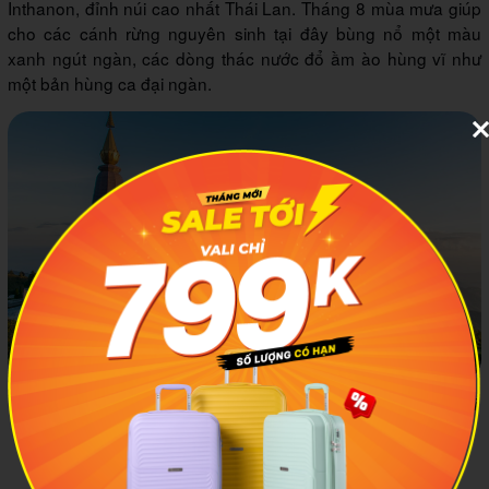
Inthanon, đỉnh núi cao nhất Thái Lan. Tháng 8 mùa mưa giúp
cho các cánh rừng nguyên sinh tại đây bùng nổ một màu
xanh ngút ngàn, các dòng thác nước đổ ầm ào hùng vĩ như
một bản hùng ca đại ngàn.
Vườn Quốc gia Doi Inthanon sở hữu không gian tuyệt đẹp với
thiên nhiên xanh mướt và những công trình đồ sộ. Ảnh minh
họa: Vntravellive