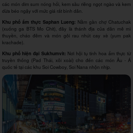
các món dim sum nóng hổi, kem sầu riêng ngọt ngào và kem
dừa béo ngậy với mức giá rất bình dân.
Nằm gần chợ Chatuchak
Khu phố ẩm thực Saphan Lueng:
(xuống ga BTS Mo Chit), đây là thánh địa của dân mê mì
thuyền, cháo đêm và món gỏi rau nhút cay xè (yum pak
krachade).
Nơi hội tụ tinh hoa ẩm thực từ
Khu phố hiện đại Sukhumvit:
truyền thống (Pad Thái, xôi xoài) cho đến các món Âu - Á
quốc tế tại các khu Soi Cowboy, Soi Nana nhộn nhịp.