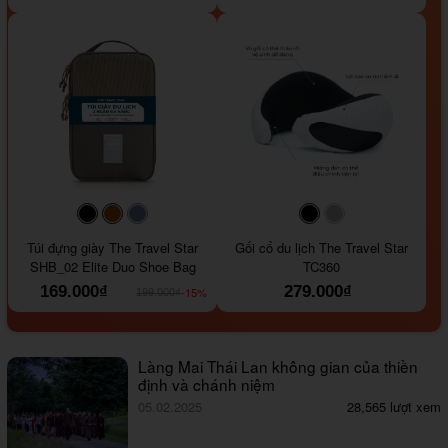
#000000
#964B00
#647290
#000000
#a9a9a9
Túi đựng giày The Travel Star
Gối cổ du lịch The Travel Star
SHB_02 Elite Duo Shoe Bag
TC360
169.000₫
279.000₫
-15%
199.000₫
Làng Mai Thái Lan không gian của thiền
định và chánh niệm
05.02.2025
28,565 lượt xem