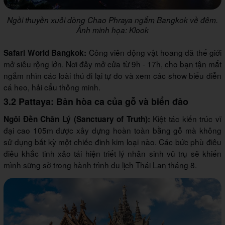
Ngồi thuyền xuôi dòng Chao Phraya ngắm Bangkok về đêm.
Ảnh minh họa: Klook
Công viên động vật hoang dã thế giới
Safari World Bangkok:
mở siêu rộng lớn. Nơi đây mở cửa từ 9h - 17h, cho bạn tận mắt
ngắm nhìn các loài thú đi lại tự do và xem các show biểu diễn
cá heo, hải cẩu thông minh.
3.2 Pattaya: Bản hòa ca của gỗ và biển đảo
Kiệt tác kiến trúc vĩ
Ngôi Đền Chân Lý (Sanctuary of Truth):
đại cao 105m được xây dựng hoàn toàn bằng gỗ mà không
sử dụng bất kỳ một chiếc đinh kim loại nào. Các bức phù điêu
điêu khắc tinh xảo tái hiện triết lý nhân sinh vũ trụ sẽ khiến
mình sững sờ trong hành trình du lịch Thái Lan tháng 8.