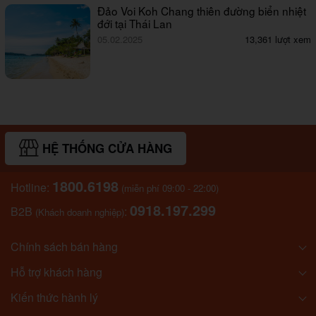
Đảo Voi Koh Chang thiên đường biển nhiệt
đới tại Thái Lan
05.02.2025
13,361 lượt xem
HỆ THỐNG CỬA HÀNG
1800.6198
Hotline:
(miễn phí 09:00 - 22:00)
0918.197.299
B2B
:
(Khách doanh nghiệp)
Chính sách bán hàng
Hỗ trợ khách hàng
Kiến thức hành lý