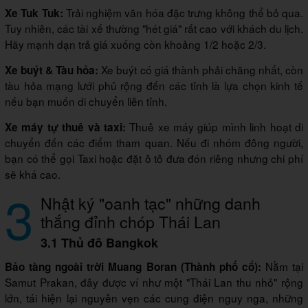
Trải nghiệm văn hóa đặc trưng không thể bỏ qua.
Xe Tuk Tuk:
Tuy nhiên, các tài xế thường "hét giá" rất cao với khách du lịch.
Hãy mạnh dạn trả giá xuống còn khoảng 1/2 hoặc 2/3.
Xe buýt có giá thành phải chăng nhất, còn
Xe buýt & Tàu hỏa:
tàu hỏa mạng lưới phủ rộng đến các tỉnh là lựa chọn kinh tế
nếu bạn muốn di chuyển liên tỉnh.
Thuê xe máy giúp mình linh hoạt di
Xe máy tự thuê và taxi:
chuyển đến các điểm tham quan. Nếu đi nhóm đông người,
bạn có thể gọi Taxi hoặc đặt ô tô đưa đón riêng nhưng chi phí
sẽ khá cao.
3
Nhật ký "oanh tạc" những danh
thắng đỉnh chóp Thái Lan
3.1 Thủ đô Bangkok
Nằm tại
Bảo tàng ngoài trời Muang Boran (Thành phố cổ):
Samut Prakan, đây được ví như một "Thái Lan thu nhỏ" rộng
lớn, tái hiện lại nguyên vẹn các cung điện nguy nga, những