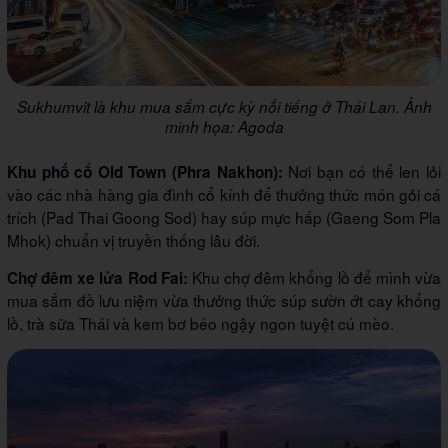
Sukhumvit là khu mua sắm cực kỳ nổi tiếng ở Thái Lan. Ảnh
minh họa: Agoda
Nơi bạn có thể len lỏi
Khu phố cổ Old Town (Phra Nakhon):
vào các nhà hàng gia đình cổ kính để thưởng thức món gỏi cá
trích (Pad Thai Goong Sod) hay súp mực hấp (Gaeng Som Pla
Mhok) chuẩn vị truyền thống lâu đời.
Khu chợ đêm khổng lồ để mình vừa
Chợ đêm xe lửa Rod Fai:
mua sắm đồ lưu niệm vừa thưởng thức súp sườn ớt cay khổng
lồ, trà sữa Thái và kem bơ béo ngậy ngon tuyệt cú mèo.