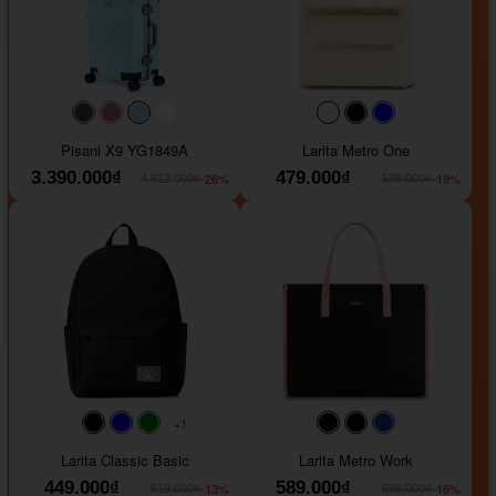
#40454a
#b76e79
#9ad8e7
#ffffff
#faf0e6
#000000
#0000FF
Pisani X9 YG1849A
Larita Metro One
3.390.000₫
479.000₫
-26%
-19%
4.612.000₫
589.000₫
+1
#faf0e6
#000000
#0000FF
#008000
#000000
#000000
#1e35a5
Larita Classic Basic
Larita Metro Work
449.000₫
589.000₫
-13%
-16%
519.000₫
699.000₫