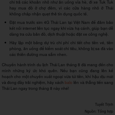
chi trả các khoản nhỏ như ăn uống vỉa hè, đi xe Tuk Tuk
hay mua đồ ở chợ đêm, vì các cửa hàng nhỏ ở Thái
không chấp nhận quẹt thẻ tín dụng quốc tế.
Đặt mua trước sim 4G Thái Lan tại Việt Nam để đảm bảo
kết nối internet liên tục ngay khi vừa hạ cánh, giúp bạn dễ
dàng tra cứu bản đồ, dịch thuật hoặc đặt xe công nghệ.
Hãy lập một bảng dự trù chi phí chi tiết cho tiền vé, tiền
phòng, ăn uống để kiểm soát chi tiêu, không bị sa đà vào
các thiên đường mua sắm nhen.
Chuyến hành trình du lịch Thái Lan tháng 8 đã mang đến cho
mình những ký ức khó quên. Nếu bạn cũng đang lên kế
hoạch cho một chuyến xuất ngoại vừa túi tiền, khí hậu dịu mát
và đong đầy trải nghiệm, hãy xách
balo
lên và thẳng tiến sang
Thái Lan ngay trong tháng 8 này nhé!
Tuyết Trịnh
Nguồn: Tổng hợp