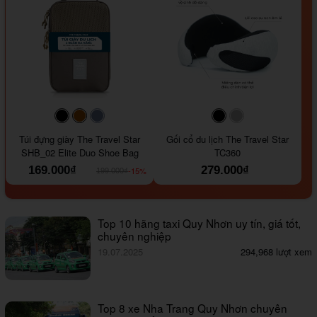
#000000
#964B00
#647290
#000000
#a9a9a9
Túi đựng giày The Travel Star
Gối cổ du lịch The Travel Star
SHB_02 Elite Duo Shoe Bag
TC360
169.000₫
279.000₫
-15%
199.000₫
Top 10 hãng taxi Quy Nhơn uy tín, giá tốt,
chuyên nghiệp
19.07.2025
294,968 lượt xem
Top 8 xe Nha Trang Quy Nhơn chuyên