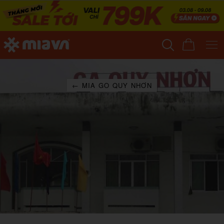
← MIA GO QUY NHƠN