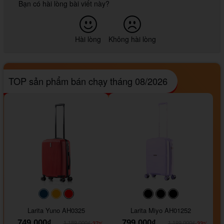
Bạn có hài lòng bài viết này?
Hài lòng
Không hài lòng
TOP sản phẩm bán chạy tháng 08/2026
#093f69
#ffa500
#FF0000
#000000
#000000
#000000
Larita Yuno AH0325
Larita Miyo AH01252
749.000₫
799.000₫
-37%
-33%
1.189.000₫
1.199.000₫