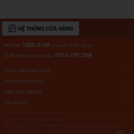
HỆ THỐNG CỬA HÀNG
1800.6198
Hotline:
(miễn phí 09:00 - 22:00)
0918.197.299
B2B
:
(Khách doanh nghiệp)
Chính sách bán hàng
Hỗ trợ khách hàng
Kiến thức hành lý
Về MIA.vn
CÔNG TY CỔ PHẦN MIA RETAIL @2026
Mã số doanh nghiệp: 0314826894 do sở KH & ĐT TP.HCM cấp ngày
10/01/2018. Địa chỉ: 117-119 Bạch Đằng, Phường Gia Định, TP. Hồ Chí Minh,