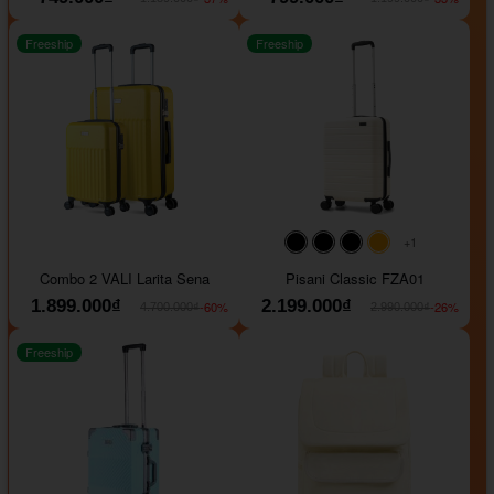
Freeship
Freeship
+1
#000000
#000000
#000000
#ffa500
Combo 2 VALI Larita Sena
Pisani Classic FZA01
1.899.000₫
2.199.000₫
-60%
-26%
4.700.000₫
2.990.000₫
Freeship