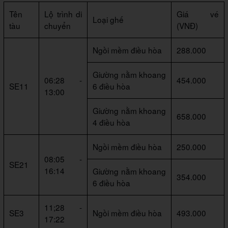
Tên
Lộ trình di
Giá vé
Loại ghế
tàu
chuyển
(VNĐ)
Ngồi mềm điều hòa
288.000
Giường nằm khoang
06:28 -
454.000
SE11
6 điều hòa
13:00
Giường nằm khoang
658.000
4 điều hòa
Ngồi mềm điều hòa
250.000
08:05 -
SE21
16:14
Giường nằm khoang
354.000
6 điều hòa
11;28 -
SE3
Ngồi mềm điều hòa
493.000
17:22