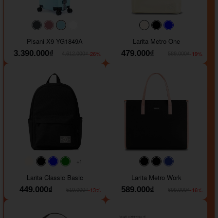
#40454a
#b76e79
#9ad8e7
#ffffff
#faf0e6
#000000
#0000FF
Pisani X9 YG1849A
Larita Metro One
3.390.000₫
479.000₫
-26%
-19%
4.612.000₫
589.000₫
+1
#faf0e6
#000000
#0000FF
#008000
#000000
#000000
#1e35a5
Larita Classic Basic
Larita Metro Work
449.000₫
589.000₫
-13%
-16%
519.000₫
699.000₫