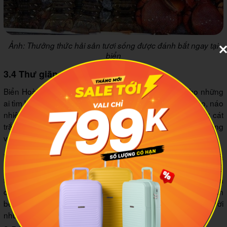
Ảnh: Thưởng thức hải sản tươi sống được đánh bắt ngay tại
biển
3.4 Thư giãn và tắm biển
Biển Hoài Hải mang đến một không gian lý tưởng cho những
ai tìm kiếm sự thư giãn và muốn tránh xa nhịp sống ồn ào, náo
nhiệt của thành phố. Bãi biển ở đây rất sạch sẽ, với bờ cát
trắng mịn và nước biển trong xanh, mời gọi bạn đến tắm nắng
và tận hưởng làn nước mát lạnh.
Không gian tại đây rất yên tĩnh, chỉ có tiếng sóng vỗ nhẹ và
tiếng gió thổi qua hàng dương, tạo điều kiện cho bạn có thể
thư giãn tuyệt đối, đọc sách hay chỉ đơn giản là ngắm nhìn
cảnh vật. Đây cũng là điểm đến hoàn hảo để gia đình và bạn
bè tụ họp, chia sẻ những giây phút bình yên bên nhau, xa rời
những lo toan thường nhật.