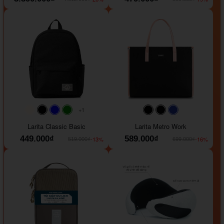
+1
#faf0e6
#000000
#0000FF
#008000
#000000
#000000
#1e35a5
Larita Classic Basic
Larita Metro Work
449.000₫
589.000₫
-13%
-16%
519.000₫
699.000₫