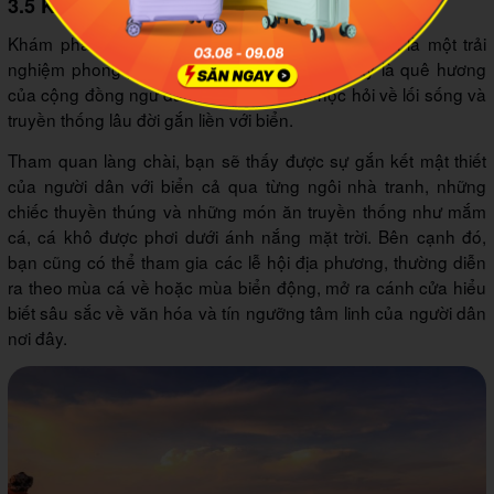
3.5 Khám phá văn hóa địa phương
Khám phá văn hóa địa phương tại biển Hoài Hải là một trải
nghiệm phong phú và đáng nhớ. Khu vực này là quê hương
của cộng đồng ngư dân, nơi bạn có thể học hỏi về lối sống và
truyền thống lâu đời gắn liền với biển.
Tham quan làng chài, bạn sẽ thấy được sự gắn kết mật thiết
của người dân với biển cả qua từng ngôi nhà tranh, những
chiếc thuyền thúng và những món ăn truyền thống như mắm
cá, cá khô được phơi dưới ánh nắng mặt trời. Bên cạnh đó,
bạn cũng có thể tham gia các lễ hội địa phương, thường diễn
ra theo mùa cá về hoặc mùa biển động, mở ra cánh cửa hiểu
biết sâu sắc về văn hóa và tín ngưỡng tâm linh của người dân
nơi đây.