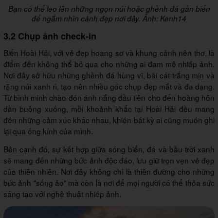
Bạn có thể leo lên những ngọn núi hoặc ghềnh đá gần biển
để ngắm nhìn cảnh đẹp nơi đây. Ảnh: Kenh14
3.2 Chụp ảnh check-in
Biển Hoài Hải, với vẻ đẹp hoang sơ và khung cảnh nên thơ, là
điểm đến không thể bỏ qua cho những ai đam mê nhiếp ảnh.
Nơi đây sở hữu những ghềnh đá hùng vĩ, bãi cát trắng mịn và
rặng núi xanh rì, tạo nên nhiều góc chụp đẹp mắt và đa dạng.
Từ bình minh chào đón ánh nắng đầu tiên cho đến hoàng hôn
dần buông xuống, mỗi khoảnh khắc tại Hoài Hải đều mang
đến những cảm xúc khác nhau, khiến bất kỳ ai cũng muốn ghi
lại qua ống kính của mình.
Bên cạnh đó, sự kết hợp giữa sóng biển, đá và bầu trời xanh
sẽ mang đến những bức ảnh độc đáo, lưu giữ trọn vẹn vẻ đẹp
của thiên nhiên. Nơi đây không chỉ là thiên đường cho những
bức ảnh "sống ảo" mà còn là nơi để mọi người có thể thỏa sức
sáng tạo với nghệ thuật nhiếp ảnh.