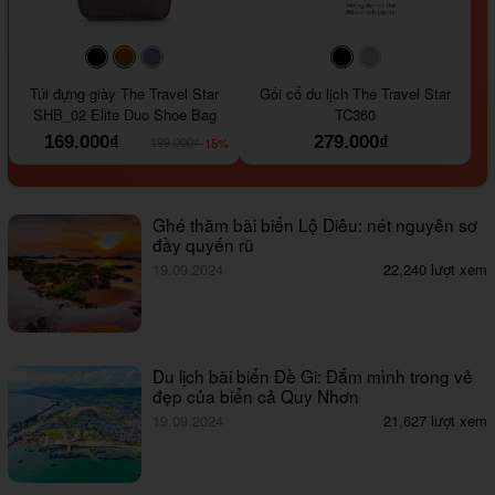
#000000
#964B00
#647290
#000000
#a9a9a9
Túi đựng giày The Travel Star
Gối cổ du lịch The Travel Star
SHB_02 Elite Duo Shoe Bag
TC360
169.000₫
279.000₫
-15%
199.000₫
Ghé thăm bãi biển Lộ Diêu: nét nguyên sơ
đầy quyến rũ
19.09.2024
22,240 lượt xem
Du lịch bãi biển Đề Gi: Đắm mình trong vẻ
đẹp của biển cả Quy Nhơn
19.09.2024
21,627 lượt xem