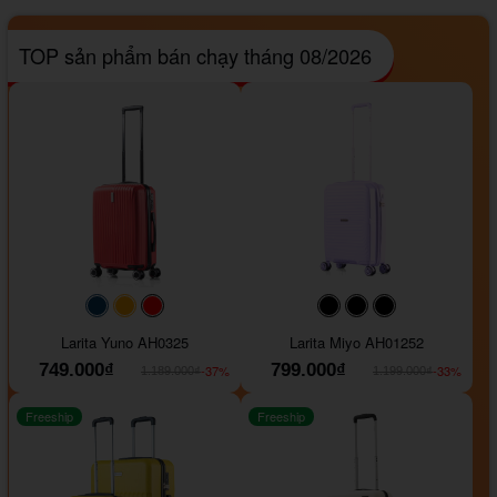
TOP sản phẩm bán chạy tháng 08/2026
#093f69
#ffa500
#FF0000
#000000
#000000
#000000
Larita Yuno AH0325
Larita Miyo AH01252
749.000₫
799.000₫
-37%
-33%
1.189.000₫
1.199.000₫
Freeship
Freeship