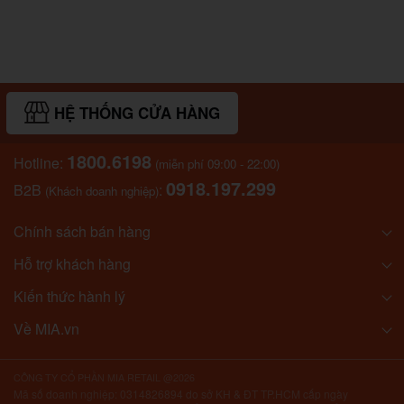
HỆ THỐNG CỬA HÀNG
1800.6198
Hotline:
(miễn phí 09:00 - 22:00)
0918.197.299
B2B
:
(Khách doanh nghiệp)
Chính sách bán hàng
Hỗ trợ khách hàng
Kiến thức hành lý
Về MIA.vn
CÔNG TY CỔ PHẦN MIA RETAIL @2026
Mã số doanh nghiệp: 0314826894 do sở KH & ĐT TP.HCM cấp ngày