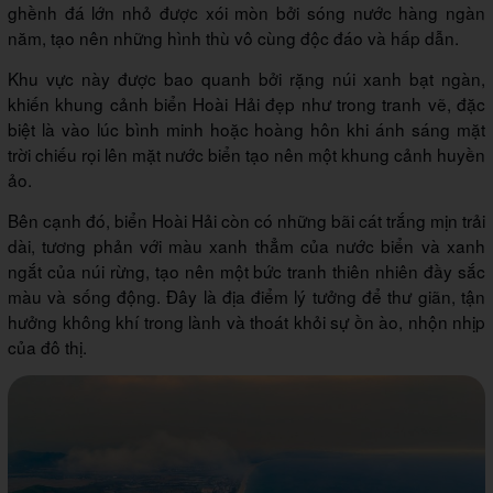
ghềnh đá lớn nhỏ được xói mòn bởi sóng nước hàng ngàn
năm, tạo nên những hình thù vô cùng độc đáo và hấp dẫn.
Khu vực này được bao quanh bởi rặng núi xanh bạt ngàn,
khiến khung cảnh biển Hoài Hải đẹp như trong tranh vẽ, đặc
biệt là vào lúc bình minh hoặc hoàng hôn khi ánh sáng mặt
trời chiếu rọi lên mặt nước biển tạo nên một khung cảnh huyền
ảo​.
Bên cạnh đó, biển Hoài Hải còn có những bãi cát trắng mịn trải
dài, tương phản với màu xanh thẳm của nước biển và xanh
ngắt của núi rừng, tạo nên một bức tranh thiên nhiên đầy sắc
màu và sống động. Đây là địa điểm lý tưởng để thư giãn, tận
hưởng không khí trong lành và thoát khỏi sự ồn ào, nhộn nhịp
của đô thị​.