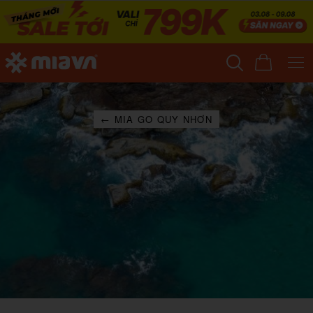
← MIA GO QUY NHƠN