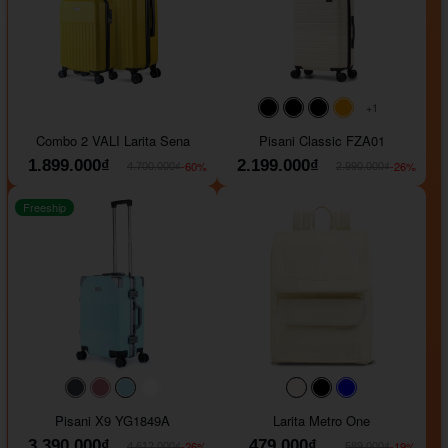
+1
#000000
#000000
#000000
#ffa500
Combo 2 VALI Larita Sena
Pisani Classic FZA01
1.899.000₫
2.199.000₫
-60%
-26%
4.700.000₫
2.990.000₫
Freeship
#40454a
#b76e79
#9ad8e7
#ffffff
#faf0e6
#000000
#0000FF
Pisani X9 YG1849A
Larita Metro One
3.390.000₫
479.000₫
-26%
-19%
4.612.000₫
589.000₫