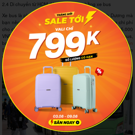
2.4 Di chuyển từ HCM đến Bình Dương bằng xe bus
Xe bus là phương tiện di chuyển từ HCM đến Bình Dương mà
bạn nên cân nhắc lựa chọn nếu muốn tiết kiệm tối đa chi phí
cho chuyến du lịch. Mức giá đi xe bus chỉ dao động từ 5.000
VNĐ - 25.000 VNĐ/người/lượt. Nếu di chuyển bằng xe bus,
bạn cần nghiên cứu kỹ lưỡng những tuyến
xe bus HCM đến
Bình Dương
chính xác nhất để không bị nhầm lẫn về thời gian
và các trạm đưa đón nhé!