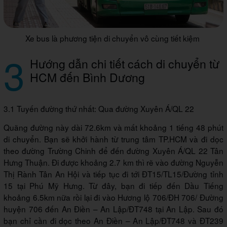
Xe bus là phương tiện di chuyển vô cùng tiết kiệm
3
Hướng dẫn chi tiết cách di chuyển từ
HCM đến Bình Dương
3.1 Tuyến đường thứ nhất: Qua đường Xuyên Á/QL 22
Quãng đường này dài 72.6km và mất khoảng 1 tiếng 48 phút
di chuyển. Bạn sẽ khởi hành từ trung tâm TP.HCM và đi dọc
theo đường Trường Chinh để đến đường Xuyên Á/QL 22 Tân
Hưng Thuận. Đi được khoảng 2.7 km thì rẽ vào đường Nguyễn
Thị Rành Tân An Hội và tiếp tục đi tới ĐT15/TL15/Đường tỉnh
15 tại Phú Mỹ Hưng. Từ đây, bạn đi tiếp đến Dầu Tiếng
khoảng 6.5km nữa rồi lại đi vào Hương lộ 706/ĐH 706/ Đường
huyện 706 đến An Điền – An Lập/ĐT748 tại An Lập. Sau đó
bạn chỉ cần đi dọc theo An Điền – An Lập/ĐT748 và ĐT239