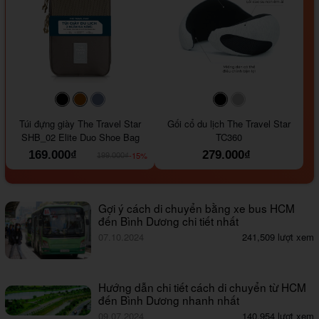
#000000
#964B00
#647290
#000000
#a9a9a9
Túi đựng giày The Travel Star
Gối cổ du lịch The Travel Star
SHB_02 Elite Duo Shoe Bag
TC360
169.000₫
279.000₫
-15%
199.000₫
Gợi ý cách di chuyển bằng xe bus HCM
đến Bình Dương chi tiết nhất
07.10.2024
241,509 lượt xem
Hướng dẫn chi tiết cách di chuyển từ HCM
đến Bình Dương nhanh nhất
09.07.2024
140,954 lượt xem