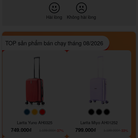
Hài lòng
Không hài lòng
TOP sản phẩm bán chạy tháng 08/2026
#093f69
#ffa500
#FF0000
#000000
#000000
#000000
Larita Yuno AH0325
Larita Miyo AH01252
749.000₫
799.000₫
-37%
-33%
1.189.000₫
1.199.000₫