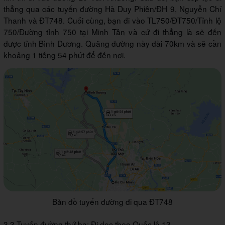
thẳng qua các tuyến đường Hà Duy Phiên/ĐH 9, Nguyễn Chí
Thanh và ĐT748. Cuối cùng, bạn đi vào TL750/ĐT750/Tỉnh lộ
750/Đường tỉnh 750 tại Minh Tân và cứ đi thẳng là sẽ đến
được tỉnh Bình Dương. Quãng đường này dài 70km và sẽ cần
khoảng 1 tiếng 54 phút để đến nơi.
Bản đồ tuyến đường đi qua ĐT748
3.3 Tuyến đường thứ ba: Đi dọc theo Quốc lộ 13