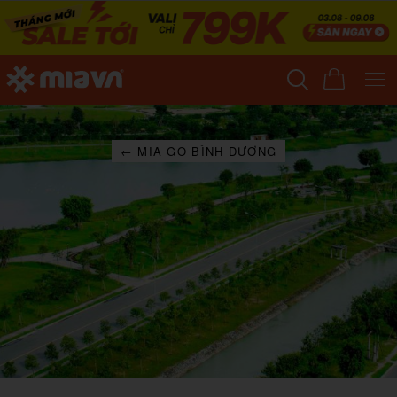
← MIA GO BÌNH DƯƠNG