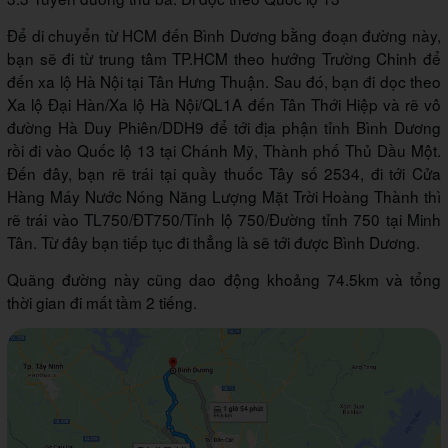
Để di chuyển từ HCM đến Bình Dương bằng đoạn đường này,
bạn sẽ đi từ trung tâm TP.HCM theo hướng Trường Chinh để
đến xa lộ Hà Nội tại Tân Hưng Thuận. Sau đó, bạn đi dọc theo
Xa lộ Đại Hàn/Xa lộ Hà Nội/QL1A đến Tân Thới Hiệp và rẽ vô
đường Hà Duy Phiên/DDH9 để tới địa phận tỉnh Bình Dương
rồi đi vào Quốc lộ 13 tại Chánh Mỹ, Thành phố Thủ Dầu Một.
Đến đây, bạn rẽ trái tại quầy thuốc Tây số 2534, đi tới Cửa
Hàng Máy Nước Nóng Năng Lượng Mặt Trời Hoàng Thành thì
rẽ trái vào TL750/ĐT750/Tỉnh lộ 750/Đường tỉnh 750 tại Minh
Tân. Từ đây bạn tiếp tục đi thẳng là sẽ tới được Bình Dương.
Quãng đường này cũng dao động khoảng 74.5km và tổng
thời gian đi mất tầm 2 tiếng.