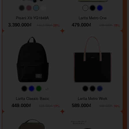
#40454a
#b76e79
#9ad8e7
#ffffff
#faf0e6
#000000
#0000FF
Pisani X9 YG1849A
Larita Metro One
3.390.000₫
479.000₫
-26%
-19%
4.612.000₫
589.000₫
+1
#faf0e6
#000000
#0000FF
#008000
#000000
#000000
#1e35a5
Larita Classic Basic
Larita Metro Work
449.000₫
589.000₫
-13%
-16%
519.000₫
699.000₫