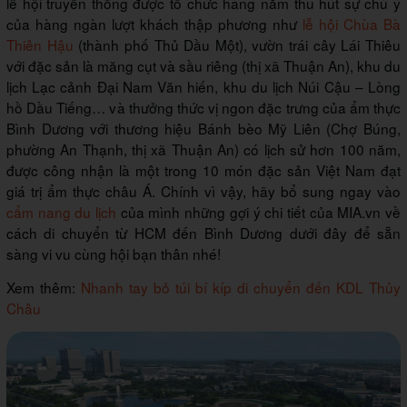
lễ hội truyền thống được tổ chức hàng năm thu hút sự chú ý
của hàng ngàn lượt khách thập phương như
lễ hội Chùa Bà
Thiên Hậu
(thành phố Thủ Dầu Một), vườn trái cây Lái Thiêu
với đặc sản là măng cụt và sầu riêng (thị xã Thuận An), khu du
lịch Lạc cảnh Đại Nam Văn hiến, khu du lịch Núi Cậu – Lòng
hồ Dầu Tiếng… và thưởng thức vị ngon đặc trưng của ẩm thực
Bình Dương với thương hiệu Bánh bèo Mỹ Liên (Chợ Búng,
phường An Thạnh, thị xã Thuận An) có lịch sử hơn 100 năm,
được công nhận là một trong 10 món đặc sản Việt Nam đạt
giá trị ẩm thực châu Á. Chính vì vậy, hãy bổ sung ngay vào
cẩm nang du lịch
của mình những gợi ý chi tiết của MIA.vn về
cách di chuyển từ HCM đến Bình Dương dưới đây để sẵn
sàng vi vu cùng hội bạn thân nhé!
Xem thêm:
Nhanh tay bỏ túi bí kíp di chuyển đến KDL Thủy
Châu