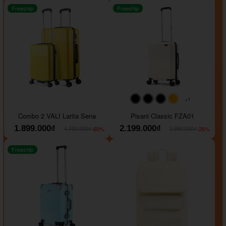
Freeship
Freeship
+1
#000000
#000000
#000000
#ffa500
Combo 2 VALI Larita Sena
Pisani Classic FZA01
1.899.000₫
2.199.000₫
-60%
-26%
4.700.000₫
2.990.000₫
Freeship