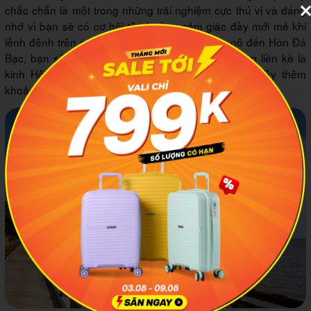
chắc chắn là một trong những trải nghiệm cực thú vị và đáng
nhớ vì bạn sẽ có cơ hội tận hưởng cảm giác đầy mới mẻ khi
lênh đênh trên sóng nước Cà Mau. Nếu đi ca nô đến Hòn Đá
Bạc, bạn sẽ xuôi theo dòng kinh Tắc Thủ và nằm liền kề là
kinh Hội Đồng Thành. Sau đó, bạn đi về hướng Tây thêm
khoảng 40km là sẽ tới được thắng cảnh nổi tiếng này.