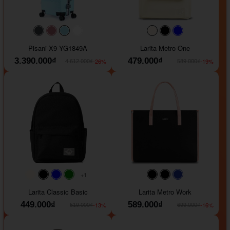
#40454a
#b76e79
#9ad8e7
#ffffff
#faf0e6
#000000
#0000FF
Pisani X9 YG1849A
Larita Metro One
3.390.000₫
479.000₫
-26%
-19%
4.612.000₫
589.000₫
+1
#faf0e6
#000000
#0000FF
#008000
#000000
#000000
#1e35a5
Larita Classic Basic
Larita Metro Work
449.000₫
589.000₫
-13%
-16%
519.000₫
699.000₫