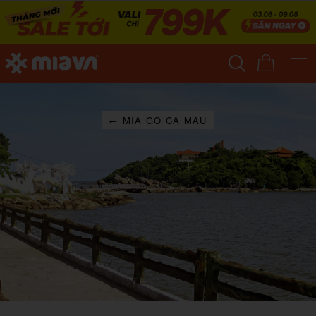
← MIA GO CÀ MAU