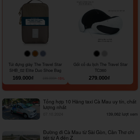
#000000
#964B00
#647290
#000000
#a9a9a9
Túi đựng giày The Travel Star
Gối cổ du lịch The Travel Star
SHB_02 Elite Duo Shoe Bag
TC360
169.000₫
279.000₫
-15%
199.000₫
Tổng hợp 10 Hãng taxi Cà Mau uy tín, chất
lượng nhất
07.10.2024
139,062 lượt xem
Đường đi Cà Mau từ Sài Gòn, Cần Thơ chi
tiết từ A đến Z