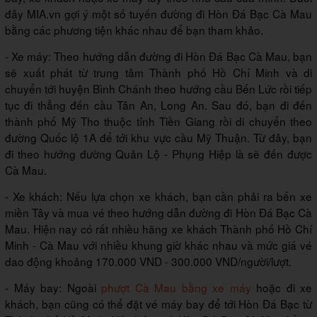
đây MIA.vn gợi ý một số tuyến đường đi Hòn Đá Bạc Cà Mau
bằng các phương tiện khác nhau để bạn tham khảo.
- Xe máy: Theo hướng dẫn đường đi Hòn Đá Bạc Cà Mau, bạn
sẽ xuất phát từ trung tâm Thành phố Hồ Chí Minh và di
chuyển tới huyện Bình Chánh theo hướng cầu Bến Lức rồi tiếp
tục đi thẳng đến cầu Tân An, Long An. Sau đó, bạn đi đến
thành phố Mỹ Tho thuộc tỉnh Tiền Giang rồi di chuyển theo
đường Quốc lộ 1A để tới khu vực cầu Mỹ Thuận. Từ đây, bạn
đi theo hướng đường Quản Lộ - Phụng Hiệp là sẽ đến được
Cà Mau.
- Xe khách: Nếu lựa chọn xe khách, bạn cần phải ra bến xe
miền Tây và mua vé theo hướng dẫn đường đi Hòn Đá Bạc Cà
Mau. Hiện nay có rất nhiều hãng xe khách Thành phố Hồ Chí
Minh - Cà Mau với nhiều khung giờ khác nhau và mức giá vé
dao động khoảng 170.000 VND - 300.000 VND/người/lượt.
- Máy bay: Ngoài
phượt Cà Mau bằng xe máy
hoặc đi xe
khách, bạn cũng có thể đặt vé máy bay để tới Hòn Đá Bạc từ