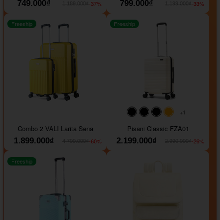
749.000₫
799.000₫
-37%
-33%
1.189.000₫
1.199.000₫
Freeship
Freeship
+1
#000000
#000000
#000000
#ffa500
Combo 2 VALI Larita Sena
Pisani Classic FZA01
1.899.000₫
2.199.000₫
-60%
-26%
4.700.000₫
2.990.000₫
Freeship