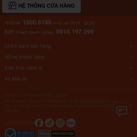
HỆ THỐNG CỬA HÀNG
1800.6198
Hotline:
(miễn phí 09:00 - 22:00)
0918.197.299
B2B
:
(Khách doanh nghiệp)
Chính sách bán hàng
Hỗ trợ khách hàng
Kiến thức hành lý
Về MIA.vn
CÔNG TY CỔ PHẦN MIA RETAIL @2026
Mã số doanh nghiệp: 0314826894 do sở KH & ĐT TP.HCM cấp ngày
10/01/2018. Địa chỉ: 117-119 Bạch Đằng, Phường Gia Định, TP. Hồ Chí Minh,
Việt Nam.
Kết nối với MIA.vn