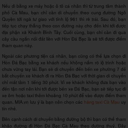
Nếu đi bằng xe máy hoặc ô tô cá nhân thì từ trung tâm thành
phố Cà Mau, bạn chỉ cần di chuyển theo cung đường Ngô
Quyền tới ngã tư giao với tỉnh lộ 961 thì rẽ trái. Sau đó, bạn
tiếp tục chạy thẳng theo con đường này cho đến khi tới được
địa phận xã Khánh Bình Tây. Cuối cùng, bạn chỉ cần đi qua
cây cầu ngắn nối đất liền với Hòn Đá Bạc là sẽ tới được điểm
tham quan này.
Ngoài các phương tiện cá nhân, bạn cũng có thể lựa chọn đi
Hòn Đá Bạc bằng xe khách nếu không nắm rõ lộ trình hoặc
chưa vững tay lái. Bạn sẽ di chuyển đến bến xe phường 7 để
bắt chuyến xe khách đi ra Hòn Đá Bạc với thời gian di chuyển
chỉ mất tầm 1 tiếng 30 phút. Vì xe khách không đưa bạn vào
đến tận nơi nên khi tới được bến xe Đá Bạc, bạn sẽ tiếp tục đi
xe ôm hoặc taxi thêm khoảng 10 phút để vào được điểm tham
quan. MIA.vn lưu ý là bạn nên chọn các
hãng taxi Cà Mau
uy
tín nhé.
Bên cạnh cách di chuyển bằng đường bộ thì bạn có thể tham
khảo đường đi Hòn Đá Bạc Cà Mau theo đường thuỷ. Đây