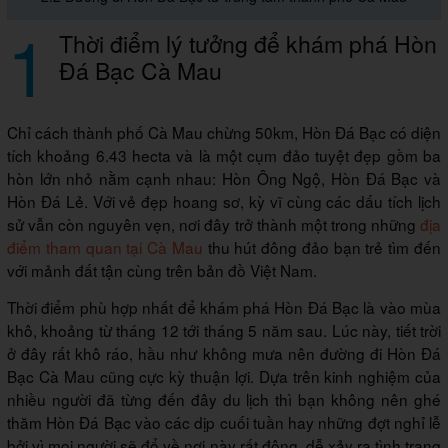
1
Thời điểm lý tưởng để khám phá Hòn
Đá Bạc Cà Mau
Chỉ cách thành phố Cà Mau chừng 50km, Hòn Đá Bạc có diện
tích khoảng 6.43 hecta và là một cụm đảo tuyệt đẹp gồm ba
hòn lớn nhỏ nằm cạnh nhau: Hòn Ông Ngộ, Hòn Đá Bạc và
Hòn Đá Lẻ. Với vẻ đẹp hoang sơ, kỳ vĩ cùng các dấu tích lịch
sử vẫn còn nguyên vẹn, nơi đây trở thành một trong những
địa
điểm tham quan tại Cà Mau
thu hút đông đảo bạn trẻ tìm đến
với mảnh đất tận cùng trên bản đồ Việt Nam.
Thời điểm phù hợp nhất để khám phá Hòn Đá Bạc là vào mùa
khô, khoảng từ tháng 12 tới tháng 5 năm sau. Lúc này, tiết trời
ở đây rất khô ráo, hầu như không mưa nên đường đi Hòn Đá
Bạc Cà Mau cũng cực kỳ thuận lợi. Dựa trên kinh nghiệm của
nhiều người đã từng đến đây du lịch thì bạn không nên ghé
thăm Hòn Đá Bạc vào các dịp cuối tuần hay những đợt nghỉ lễ
bởi vì mọi người sẽ đổ về nơi này rất đông, dễ xảy ra tình trạng