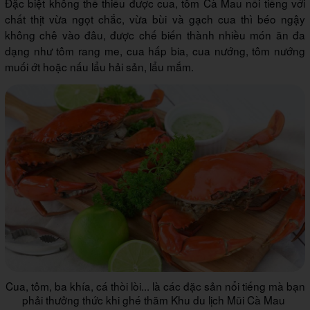
Đặc biệt không thể thiếu được cua, tôm Cà Mau nổi tiếng với
chất thịt vừa ngọt chắc, vừa bùi và gạch cua thì béo ngậy
không chê vào đâu, được chế biến thành nhiều món ăn đa
dạng như tôm rang me, cua hấp bia, cua nướng, tôm nướng
muối ớt hoặc nấu lẩu hải sản, lẩu mắm.
Cua, tôm, ba khía, cá thòi lòi... là các đặc sản nổi tiếng mà bạn
phải thưởng thức khi ghé thăm Khu du lịch Mũi Cà Mau