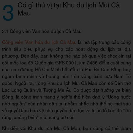
3
Có gì thú vị tại Khu du lịch Mũi Cà
Mau
3.1 Công viên Văn hóa du lịch Cà Mau
Công viên Văn hóa du lịch Cà Mau
là nơi tập trung các công
trình tiêu biểu phục vụ cho các hoạt động du lịch tại địa
phương. Đến đây, bạn không thể nào bỏ qua việc check-in tại
cột mốc tọa độ Quốc gia GPS 0001, km 2436 điểm cuối cùng
của con đường Hồ Chí Minh bắt đầu từ Pác Bó Cao Bằng hay
ngắm bình minh và hoàng hôn trên vùng biển cực Nam Tổ
quốc. Ngoài ra, trong Khu du lịch Mũi Cà Mau còn có Đền thờ
Lạc Long Quân và Tượng Mẹ Âu Cơ được đặt hướng về biển
Đông, là công trình mang ý nghĩa thể hiện đạo lý “Uống nước
nhớ nguồn” của nhân dân ta, nhằm nhắc nhở thế hệ mai sau
về quyết tâm bảo vệ chủ quyền dân tộc và tri ân tổ tiên đã “lên
rừng, xuống biển” mở mang bờ cõi.
Khi đến với Khu du lịch Mũi Cà Mau, bạn cũng có thể tham