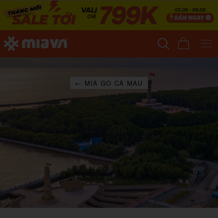
← MIA GO CÀ MAU