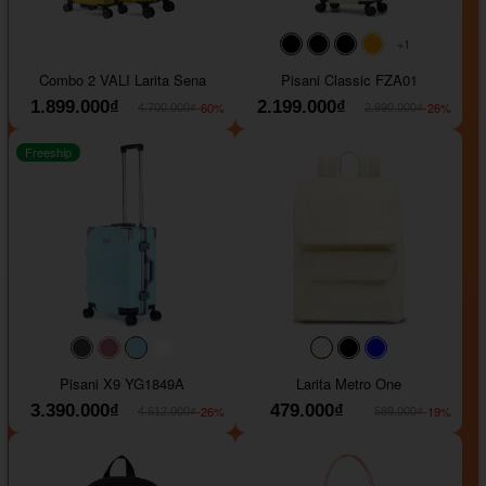
+1
#000000
#000000
#000000
#ffa500
Combo 2 VALI Larita Sena
Pisani Classic FZA01
1.899.000₫
2.199.000₫
-60%
-26%
4.700.000₫
2.990.000₫
Freeship
#40454a
#b76e79
#9ad8e7
#ffffff
#faf0e6
#000000
#0000FF
Pisani X9 YG1849A
Larita Metro One
3.390.000₫
479.000₫
-26%
-19%
4.612.000₫
589.000₫