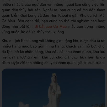
nhiều nhất là các ngư dân và những người làm công việc liên
quan đến thủy hải sản. Ngoài ra, bạn cũng có thể đến tham
quan biển Khai Long và đảo Hòn Khoai ở gần Khu du lịch Mũi
Cà Mau. Bên cạnh đó, bạn cũng có thể trải nghiệm các hoạt
động như bắt tôm,
đi bắt cua Cà Mau
mắc cạn trong những
vùng nước, kè đá khi thủy triều xuống.
Khu du lịch Khai Long với không gian rộng lớn, được đầu tư rất
nhiều hạng mục bao gồm: nhà hàng, khách sạn, hồ bơi, chòi
du lịch, bờ kè chắn sóng, khu câu cá, khu tham quan, khu lưu
niệm, nhà tưởng niệm, khu vui chơi giải trí… hứa hẹn là địa
điểm tuyệt vời cho những chuyến tham quan, giải trí cuối tuần.