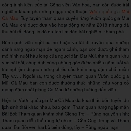
công trình kiến trúc tại Công viên Văn hóa, bạn còn được trải
nghiệm khám phá rừng ngập mặn thuộc
Vườn quốc gia Mũi
Cà Mau
. Tuy tuyến tham quan xuyên rừng Vườn quốc gia Mũi
Cà Mau chỉ được đưa vào hoạt động từ năm 2018 nhưng đã
thu hút rất đông tín đồ du lịch tìm đến trải nghiệm, khám phá.
Bên cạnh việc ngồi ca nô hoặc vỏ lãi đi xuyên qua những
cánh rừng ngập mặn để ngắm cảnh, bạn còn được ghé thăm
mô hình nuôi hàu lồng của người dân Đất Mũi, tham quan khu
vực bãi bồi, chụp ảnh cùng những gốc đước nhiều năm tuổi và
trải nghiệm đi qua những chiếc cầu khỉ mang đậm chất miền
Tây v.v… Ngoài ra, trong chuyến tham quan Vườn quốc gia
Mũi Cà Mau bạn còn được thưởng thức những câu vọng cổ
mang đậm chất giọng Cà Mau từ những hướng dẫn viên.
Hiện tại Vườn quốc gia Mũi Cà Mau đã khai thác bốn tuyến du
lịch sinh thái khác nhau, bao gồm: Tham quan rừng ngập mặn
Bãi Bồi; Tham quan khám phá Giếng Trời – Rừng nguyên sinh;
Tham quan diễn thế rừng tự nhiên – Cồn Ông Trang và Tham
quan Bãi Bồi ven hai bờ biển đông, tây – Rừng ngập mặn.