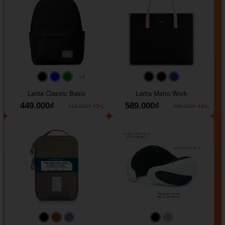
+1
#faf0e6
#000000
#0000FF
#008000
#000000
#000000
#1e35a5
Larita Classic Basic
Larita Metro Work
449.000₫
589.000₫
-13%
-16%
519.000₫
699.000₫
#000000
#964B00
#647290
#000000
#a9a9a9