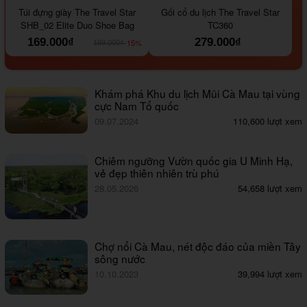
Túi đựng giày The Travel Star
Gối cổ du lịch The Travel Star
SHB_02 Elite Duo Shoe Bag
TC360
169.000₫
279.000₫
-15%
199.000₫
Khám phá Khu du lịch Mũi Cà Mau tại vùng
cực Nam Tổ quốc
09.07.2024
110,600 lượt xem
Chiêm ngưỡng Vườn quốc gia U Minh Hạ,
vẻ đẹp thiên nhiên trù phú
28.05.2026
54,658 lượt xem
Chợ nổi Cà Mau, nét độc đáo của miền Tây
sông nước
10.10.2023
39,994 lượt xem