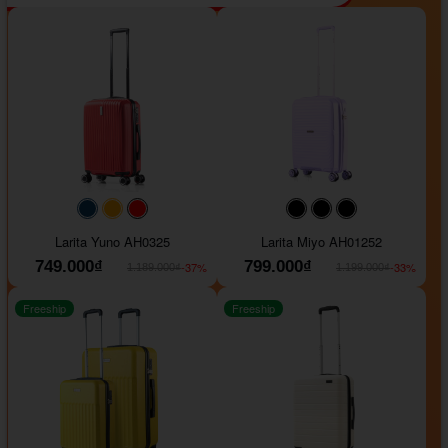
#093f69
#ffa500
#FF0000
#000000
#000000
#000000
Larita Yuno AH0325
Larita Miyo AH01252
749.000₫
799.000₫
-37%
-33%
1.189.000₫
1.199.000₫
Freeship
Freeship