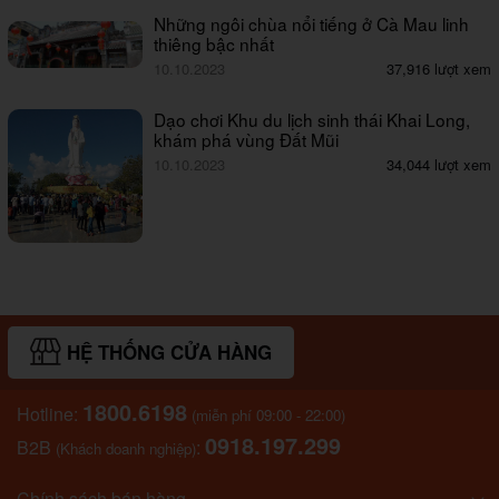
Những ngôi chùa nổi tiếng ở Cà Mau linh
thiêng bậc nhất
10.10.2023
37,916 lượt xem
Dạo chơi Khu du lịch sinh thái Khai Long,
khám phá vùng Đất Mũi
10.10.2023
34,044 lượt xem
HỆ THỐNG CỬA HÀNG
1800.6198
Hotline:
(miễn phí 09:00 - 22:00)
0918.197.299
B2B
:
(Khách doanh nghiệp)
Chính sách bán hàng