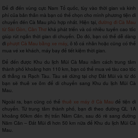
Để đi đến vùng cực Nam Tổ quốc, tùy vào thời gian và kinh
phí của bản thân mà bạn có thể chọn cho mình phương tiện di
chuyển đến Cà Mau phù hợp nhất. Hiện tại,
đường đi Cà Mau
từ Sài Gòn, Cần Thơ
khá phát triển và có nhiều tuyến cao tốc
giúp rút ngắn thời gian di chuyển. Do đó, bạn có thể dễ dàng
đi
phượt Cà Mau bằng xe máy
, ô tô cá nhân hoặc cũng có thể
mua vé xe khách, máy bay để tiết kiệm thời gian.
Để đến được Khu du lịch Mũi Cà Mau nằm cách trung tâm
thành phố khoảng hơn 110 km, bạn có thể mua vé tàu cao tốc
đi thẳng ra Rạch Tàu. Tàu sẽ dừng tại chợ Đất Mũi và từ đó
bạn sẽ thuê xe ôm để di chuyển sang Khu du lịch Mũi Cà
Mau.
Ngoài ra, bạn cũng có thể
thuê xe máy ở Cà Mau
để tiện di
chuyển. Từ trung tâm thành phố, bạn đi theo đường QL 1A
khoảng 60km đến thị trấn Năm Căn, sau đó rẽ sang đường
Năm Căn – Đất Mũi đi hơn 50 km nữa để Khu du lịch Mũi Cà
Mau.