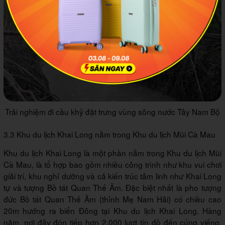
Trải nghiệm đi cầu khỷ đặt trưng vùng sông nước Tây Nam Bộ
3.3 Khu du lịch Khai Long nằm trong Khu du lịch Mũi Cà Mau
Khu du lịch Khai Long là một phần nằm trong Khu du lịch Mũi
Cà Mau, là tổ hợp bao gồm nhiều công trình như khu vui chơi
giải trí, khu nghỉ dưỡng và cả kiến trúc tâm linh như Khai Long
tự và tượng Bồ tát Quan Thế Âm. Đặc biệt nhất là pho tượng
đức Bồ tát Quan Thế Âm (thỉnh Mẹ Nam Hải) có chiều cao
20m hướng ra biển Đông tại Khu du lịch Khai Long. Hàng
năm, nơi đây đón tiếp hơn 2.000 lượt tín đồ đến cúng viếng,