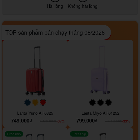
Hài lòng
Không hài lòng
TOP sản phẩm bán chạy tháng 08/2026
#093f69
#ffa500
#FF0000
#000000
#000000
#000000
Larita Yuno AH0325
Larita Miyo AH01252
749.000₫
799.000₫
-37%
-33%
1.189.000₫
1.199.000₫
Freeship
Freeship