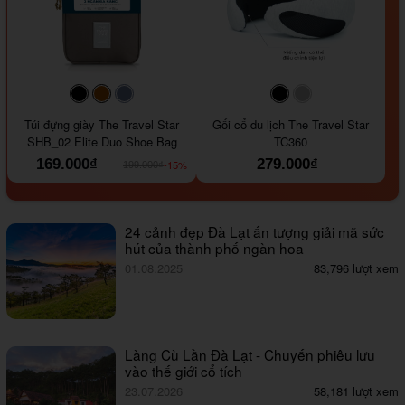
#000000
#964B00
#647290
#000000
#a9a9a9
Túi đựng giày The Travel Star
Gối cổ du lịch The Travel Star
SHB_02 Elite Duo Shoe Bag
TC360
169.000₫
279.000₫
-15%
199.000₫
24 cảnh đẹp Đà Lạt ấn tượng giải mã sức
hút của thành phố ngàn hoa
01.08.2025
83,796 lượt xem
Làng Cù Lần Đà Lạt - Chuyến phiêu lưu
vào thế giới cổ tích
23.07.2026
58,181 lượt xem