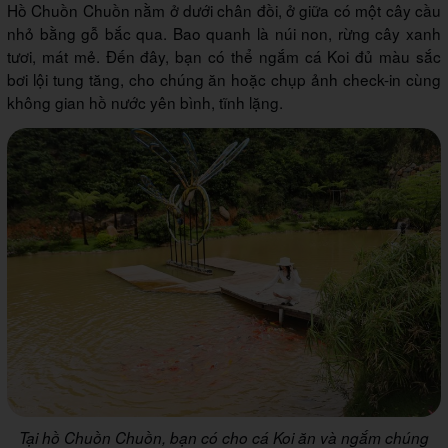
Hồ Chuồn Chuồn nằm ở dưới chân đồi, ở giữa có một cây cầu
nhỏ bằng gỗ bắc qua. Bao quanh là núi non, rừng cây xanh
tươi, mát mẻ. Đến đây, bạn có thể ngắm cá Koi đủ màu sắc
bơi lội tung tăng, cho chúng ăn hoặc chụp ảnh check-in cùng
không gian hồ nước yên bình, tĩnh lặng.
Tại hồ Chuồn Chuồn, bạn có cho cá Koi ăn và ngắm chúng