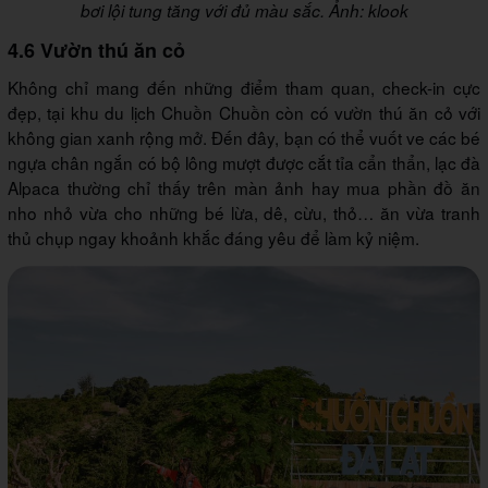
bơi lội tung tăng với đủ màu sắc. Ảnh: klook
4.6 Vườn thú ăn cỏ
Không chỉ mang đến những điểm tham quan, check-in cực
đẹp, tại khu du lịch Chuồn Chuồn còn có vườn thú ăn cỏ với
không gian xanh rộng mở. Đến đây, bạn có thể vuốt ve các bé
ngựa chân ngắn có bộ lông mượt được cắt tỉa cẩn thẩn, lạc đà
Alpaca thường chỉ thấy trên màn ảnh hay mua phần đồ ăn
nho nhỏ vừa cho những bé lừa, dê, cừu, thỏ… ăn vừa tranh
thủ chụp ngay khoảnh khắc đáng yêu để làm kỷ niệm.