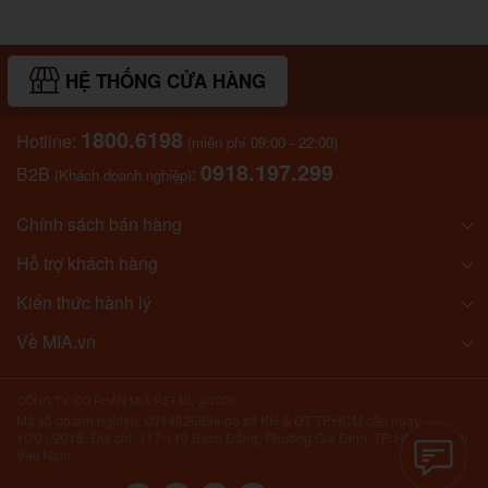
HỆ THỐNG CỬA HÀNG
1800.6198
Hotline:
(miễn phí 09:00 - 22:00)
0918.197.299
B2B
:
(Khách doanh nghiệp)
Chính sách bán hàng
Hỗ trợ khách hàng
Kiến thức hành lý
Về MIA.vn
CÔNG TY CỔ PHẦN MIA RETAIL @2026
Mã số doanh nghiệp: 0314826894 do sở KH & ĐT TP.HCM cấp ngày
10/01/2018. Địa chỉ: 117-119 Bạch Đằng, Phường Gia Định, TP. Hồ Chí Minh,
Việt Nam.