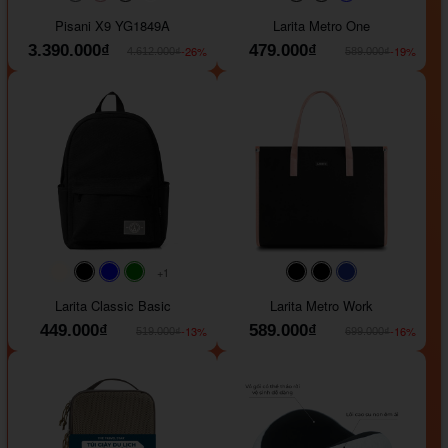
#40454a
#b76e79
#9ad8e7
#ffffff
#faf0e6
#000000
#0000FF
Pisani X9 YG1849A
Larita Metro One
3.390.000₫
479.000₫
-26%
-19%
4.612.000₫
589.000₫
+1
#faf0e6
#000000
#0000FF
#008000
#000000
#000000
#1e35a5
Larita Classic Basic
Larita Metro Work
449.000₫
589.000₫
-13%
-16%
519.000₫
699.000₫