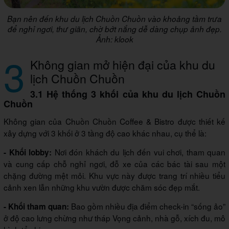
Bạn nên đến khu du lịch Chuồn Chuồn vào khoảng tầm trưa
để nghỉ ngơi, thư giãn, chờ bớt nắng dễ dàng chụp ảnh đẹp.
Ảnh: klook
3
Không gian mở hiện đại của khu du
lịch Chuồn Chuồn
3.1 Hệ thống 3 khối của khu du lịch Chuồn
Chuồn
Không gian của Chuồn Chuồn Coffee & Bistro được thiết kế
xây dựng với 3 khối ở 3 tầng độ cao khác nhau, cụ thể là:
Nơi đón khách du lịch đến vui chơi, tham quan
- Khối lobby:
và cung cấp chỗ nghỉ ngơi, đỗ xe của các bác tài sau một
chặng đường mệt mỏi. Khu vực này được trang trí nhiều tiểu
cảnh xen lẫn những khu vườn được chăm sóc đẹp mắt.
Bao gồm nhiều địa điểm check-in “sống ảo”
- Khối tham quan:
ở độ cao lưng chừng như tháp Vọng cảnh, nhà gỗ, xích đu, mô