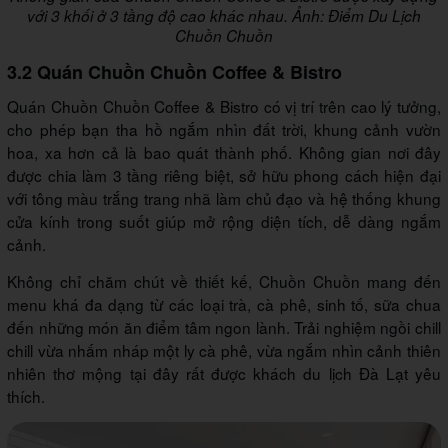
với 3 khối ở 3 tầng độ cao khác nhau. Ảnh: Điểm Du Lịch
Chuồn Chuồn
3.2 Quán Chuồn Chuồn Coffee & Bistro
Quán Chuồn Chuồn Coffee & Bistro có vị trí trên cao lý tưởng,
cho phép bạn tha hồ ngắm nhìn đất trời, khung cảnh vườn
hoa, xa hơn cả là bao quát thành phố. Không gian nơi đây
được chia làm 3 tầng riêng biệt, sở hữu phong cách hiện đại
với tông màu trắng trang nhã làm chủ đạo và hệ thống khung
cửa kính trong suốt giúp mở rộng diện tích, dễ dàng ngắm
cảnh.
Không chỉ chăm chút về thiết kế, Chuồn Chuồn mang đến
menu khá đa dạng từ các loại trà, cà phê, sinh tố, sữa chua
đến những món ăn điểm tâm ngon lành. Trải nghiệm ngồi chill
chill vừa nhấm nháp một ly cà phê, vừa ngắm nhìn cảnh thiên
nhiên thơ mộng tại đây rất được khách du lịch Đà Lạt yêu
thích.