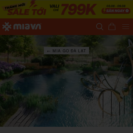
← MIA GO ĐÀ LẠT