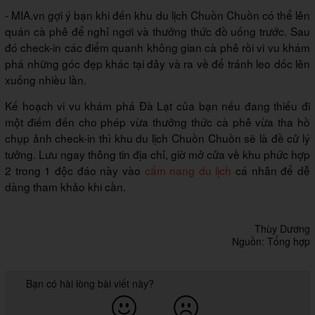
- MIA.vn gợi ý bạn khi đến khu du lịch Chuồn Chuồn có thể lên
quán cà phê để nghỉ ngơi và thưởng thức đồ uống trước. Sau
đó check-in các điểm quanh không gian cà phê rồi vi vu khám
phá những góc đẹp khác tại đây và ra về để tránh leo dốc lên
xuống nhiều lần.
Kế hoạch vi vu khám phá Đà Lạt của bạn nếu đang thiếu đi
một điếm đến cho phép vừa thưởng thức cà phê vừa tha hồ
chụp ảnh check-in thì khu du lịch Chuồn Chuồn sẽ là đề cử lý
tưởng. Lưu ngay thông tin địa chỉ, giờ mở cửa về khu phức hợp
2 trong 1 độc đáo này vào
cẩm nang du lịch
cá nhân để dễ
dàng tham khảo khi cần.
Thùy Dương
Nguồn: Tổng hợp
Bạn có hài lòng bài viết này?