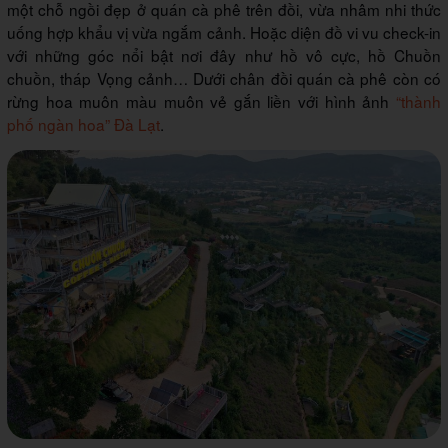
một chỗ ngồi đẹp ở quán cà phê trên đồi, vừa nhâm nhi thức
uống hợp khẩu vị vừa ngắm cảnh. Hoặc diện đồ vi vu check-in
với những góc nổi bật nơi đây như hồ vô cực, hồ Chuồn
chuồn, tháp Vọng cảnh… Dưới chân đồi quán cà phê còn có
rừng hoa muôn màu muôn vẻ gắn liền với hình ảnh
“thành
phố ngàn hoa” Đà Lạt
.