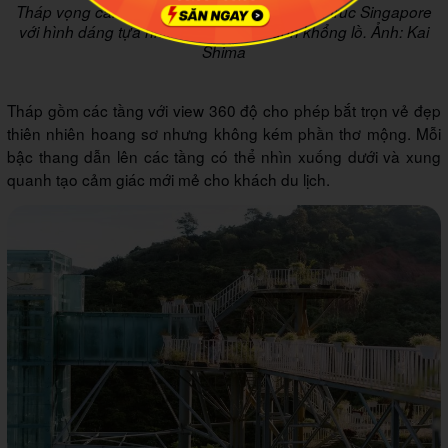
Tháp vọng cảnh được xây dựng theo lối kiến trúc Singapore
với hình dáng tựa như con chuồn chuồn khổng lồ. Ảnh: Kai
Shima
Tháp gồm các tầng với view 360 độ cho phép bắt trọn vẻ đẹp
thiên nhiên hoang sơ nhưng không kém phần thơ mộng. Mỗi
bậc thang dẫn lên các tầng có thể nhìn xuống dưới và xung
quanh tạo cảm giác mới mẻ cho khách du lịch.