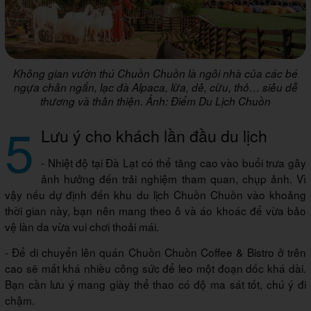
Không gian vườn thú Chuồn Chuồn là ngôi nhà của các bé
ngựa chân ngắn, lạc đà Alpaca, lừa, dê, cừu, thỏ… siêu dễ
thương và thân thiện. Ảnh: Điểm Du Lịch Chuồn
5
Lưu ý cho khách lần đầu du lịch
- Nhiệt độ tại Đà Lạt có thể tăng cao vào buổi trưa gây
ảnh hưởng đến trải nghiệm tham quan, chụp ảnh. Vì
vậy nếu dự định đến khu du lịch Chuồn Chuồn vào khoảng
thời gian này, bạn nên mang theo ô và áo khoác để vừa bảo
vệ làn da vừa vui chơi thoải mái.
- Để di chuyển lên quán Chuồn Chuồn Coffee & Bistro ở trên
cao sẽ mất khá nhiều công sức để leo một đoạn dốc khá dài.
Bạn cần lưu ý mang giày thể thao có độ ma sát tốt, chú ý đi
chậm.