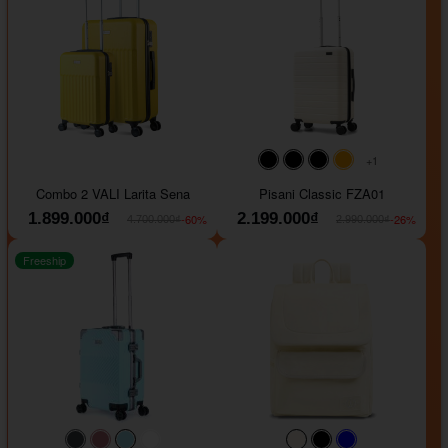
+1
#000000
#000000
#000000
#ffa500
Combo 2 VALI Larita Sena
Pisani Classic FZA01
1.899.000₫
2.199.000₫
-60%
-26%
4.700.000₫
2.990.000₫
Freeship