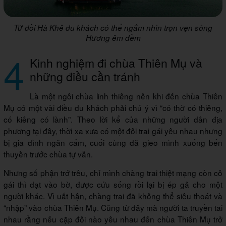
Từ đồi Hà Khê du khách có thể ngắm nhìn trọn vẹn sông
Hương êm đềm
4
Kinh nghiệm đi chùa Thiên Mụ và
những điều cần tránh
Là một ngôi chùa linh thiêng nên khi đến chùa Thiên
Mụ có một vài điều du khách phải chú ý vì “có thờ có thiêng,
có kiêng có lành”. Theo lời kể của những người dân địa
phương tại đây, thời xa xưa có một đôi trai gái yêu nhau nhưng
bị gia đình ngăn cấm, cuối cùng đã gieo mình xuống bến
thuyền trước chùa tự vẫn.
Nhưng số phận trớ trêu, chỉ mình chàng trai thiệt mạng còn cô
gái thì dạt vào bờ, được cứu sống rồi lại bị ép gả cho một
người khác. Vì uất hận, chàng trai đã không thể siêu thoát và
“nhập” vào chùa Thiên Mụ. Cũng từ đây mà người ta truyền tai
nhau rằng nếu cặp đôi nào yêu nhau đến chùa Thiên Mụ trở