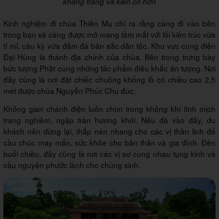
khang trang và kiên cố hơn
Kinh nghiệm đi chùa Thiên Mụ chỉ ra rằng càng đi vào bên
trong bạn sẽ càng được mở mang tầm mắt với lối kiến trúc vừa
tỉ mỉ, cầu kỳ vừa đậm đà bản sắc dân tộc. Khu vực cung điện
Đại Hùng là thánh địa chính của chùa. Bên trong trưng bày
bức tượng Phật cùng những tác phẩm điêu khắc ấn tượng. Nơi
đây cũng là nơi đặt chiếc chuông khổng lồ có chiều cao 2,5
mét được chúa Nguyễn Phúc Chu đúc.
Không gian chánh điện luôn chìm trong không khí tĩnh mịch
trang nghiêm, ngập tràn hương khói. Nếu đã vào đây, du
khách nên dừng lại, thắp nén nhang cho các vị thần linh để
cầu chúc may mắn, sức khỏe cho bản thân và gia đình. Đến
buổi chiều, đây cũng là nơi các vị sư cùng nhau tụng kinh và
cầu nguyện phước lành cho chúng sinh.