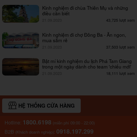
Kinh nghiệm đi chùa Thiên Mụ và những
điều cần biết
21.09.2023
43,725 lượt xem
Kinh nghiệm đi chợ Đông Ba - Ăn ngon,
mua sắm rẻ
21.09.2023
37,503 lượt xem
Bật mí kinh nghiệm du lịch Phá Tam Giang
trong một ngày dành cho team 'chiếu mới'
21.09.2023
18,111 lượt xem
HỆ THỐNG CỬA HÀNG
1800.6198
Hotline:
(miễn phí 09:00 - 22:00)
0918.197.299
B2B
:
(Khách doanh nghiệp)