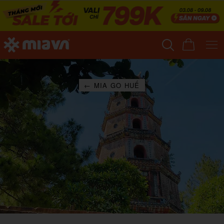
← MIA GO HUẾ