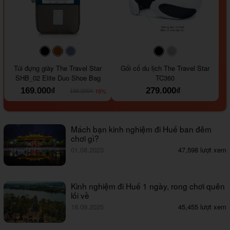
#000000
#964B00
#647290
#000000
#a9a9a9
Túi đựng giày The Travel Star
Gối cổ du lịch The Travel Star
SHB_02 Elite Duo Shoe Bag
TC360
169.000₫
279.000₫
-15%
199.000₫
Mách bạn kinh nghiệm đi Huế ban đêm
chơi gì?
01.08.2023
47,598 lượt xem
Kinh nghiệm đi Huế 1 ngày, rong chơi quên
lối về
18.09.2025
45,455 lượt xem