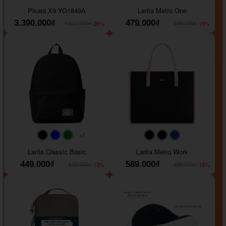
#40454a
#b76e79
#9ad8e7
#ffffff
#faf0e6
#000000
#0000FF
Pisani X9 YG1849A
Larita Metro One
3.390.000₫
479.000₫
-26%
-19%
4.612.000₫
589.000₫
+1
#faf0e6
#000000
#0000FF
#008000
#000000
#000000
#1e35a5
Larita Classic Basic
Larita Metro Work
449.000₫
589.000₫
-13%
-16%
519.000₫
699.000₫