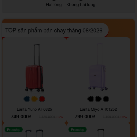
Hài lòng
Không hài lòng
TOP sản phẩm bán chạy tháng 08/2026
#093f69
#ffa500
#FF0000
#000000
#000000
#000000
Larita Yuno AH0325
Larita Miyo AH01252
749.000₫
799.000₫
-37%
-33%
1.189.000₫
1.199.000₫
Freeship
Freeship