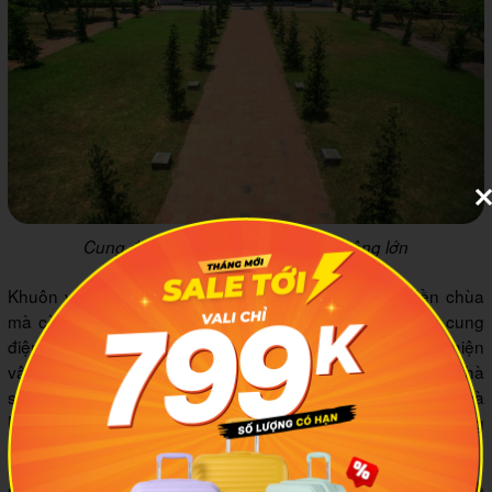
Cung điện Đại Hùng với phần sân rộng lớn
Khuôn viên Chùa Thiên Mụ không chỉ có kiến trúc đền chùa
mà còn lưu lại những di tích lịch sử quý giá. Ngay sau cung
điện Đại Hùng, bạn sẽ thấy tòa nhà trưng bày rất nhiều hiện
vật có giá trị, trong đó phải kể đến chiếc ô tô đã từng chở nhà
sư Thích Quảng Đức đến ngã tư đường Phan Đình Phùng và
Lê Văn Duyệt để tự thiêu, nhằm phản đối chính sách chống
tôn giáo của chính quyền Ngô Đình Diệm lúc bấy giờ.