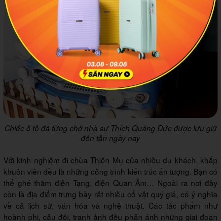
Chiếc ô tô đã từng chở nhà sư Thích Quảng Đức được lưu giữ
đến tận ngày nay
Với kinh nghiệm đi chùa Thiên Mụ của nhiều du khách, khắp
khuôn viên đều là những công trình kiến trúc ấn tượng. Bạn có
thể ghé thăm điện Tạng, điện Quan Âm… Ngoài ra nơi đây
còn là địa điểm trưng bày rất nhiều cổ vật quý giá, có ý nghĩa
về cả lịch sử, văn hóa và nghệ thuật. Các tác phẩm như
hoành phi, câu đối, tranh ảnh đều phản ánh những giai đoạn