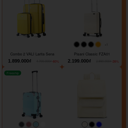
+1
#000000
#000000
#000000
#ffa500
Combo 2 VALI Larita Sena
Pisani Classic FZA01
1.899.000₫
2.199.000₫
-60%
-26%
4.700.000₫
2.990.000₫
Freeship