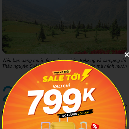
Nếu bạn đang muốn tìm một địa điểm trekking và camping thì
Thảo nguyên Suôi Thầu chính là gợi ý hấp dẫn mà mình muốn
nhắc đến. Ảnh minh họa: Dân trí
2
Thời điểm lý tưởng để trekking Hà
Giang
Thời điểm lý tưởng nhất để trekking hà Giang theo
mình cập nhật được là mùa thu và đầu đông (tức từ tháng 9
đến tháng 12). Khi ấy, thời tiết mát mẻ và khô ráo, thuận lợi
cho các hoạt động di chuyển đường dài. Đây cũng là lúc các