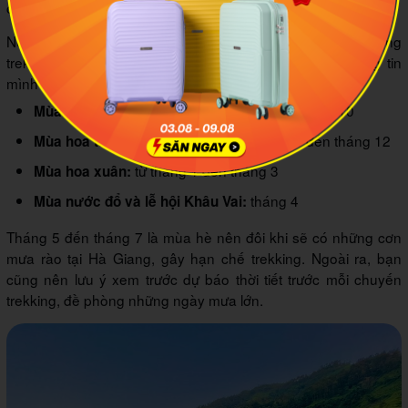
cung đường Hà Giang trở nên rực rỡ nhất.
Nếu bạn muốn chiêm ngưỡng cảnh quan các cung đường
trekking Hà giang theo mùa, bạn có thể cập nhật thông tin
mình tổng hợp sau đây:
tháng 9 đến tháng 10
Mùa lúa chín Hoàng Su Phì:
từ cuối tháng 10 đến tháng 12
Mùa hoa tam giác mạch:
từ tháng 1 đến tháng 3
Mùa hoa xuân:
tháng 4
Mùa nước đổ và lễ hội Khâu Vai:
Tháng 5 đến tháng 7 là mùa hè nên đôi khi sẽ có những cơn
mưa rào tại Hà Giang, gây hạn chế trekking. Ngoài ra, bạn
cũng nên lưu ý xem trước dự báo thời tiết trước mỗi chuyến
trekking, đề phòng những ngày mưa lớn.