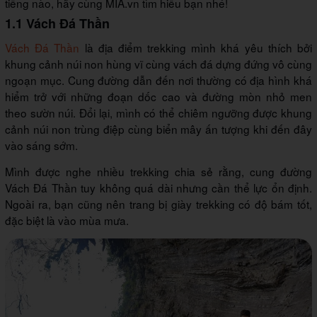
tiếng nào, hãy cùng MIA.vn tìm hiểu bạn nhé!
1.1 Vách Đá Thần
Vách Đá Thần
là địa điểm trekking mình khá yêu thích bởi
khung cảnh núi non hùng vĩ cùng vách đá dựng đứng vô cùng
ngoạn mục. Cung đường dẫn đến nơi thường có địa hình khá
hiểm trở với những đoạn dốc cao và đường mòn nhỏ men
theo sườn núi. Đổi lại, mình có thể chiêm ngưỡng được khung
cảnh núi non trùng điệp cùng biển mây ấn tượng khi đến đây
vào sáng sớm.
Mình được nghe nhiều trekking chia sẻ rằng, cung đường
Vách Đá Thần tuy không quá dài nhưng cần thể lực ổn định.
Ngoài ra, bạn cũng nên trang bị giày trekking có độ bám tốt,
đặc biệt là vào mùa mưa.