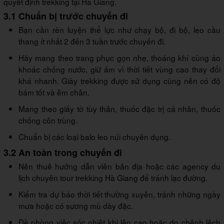
quyết định trekking tại Hà Giang.
3.1 Chuẩn bị trước chuyến đi
Bạn cần rèn luyện thể lực như chạy bộ, đi bộ, leo cầu
thang ít nhất 2 đến 3 tuần trước chuyến đi.
Hãy mang theo trang phục gọn nhẹ, thoáng khí cùng áo
khoác chống nước, giữ ấm vì thời tiết vùng cao thay đổi
khá nhanh. Giày trekking được sử dụng cũng nên có độ
bám tốt và êm chân.
Mang theo giấy tờ tùy thân, thuốc đặc trị cá nhân, thuốc
chống côn trùng.
Chuẩn bị các loại balo leo núi chuyên dụng.
3.2 An toàn trong chuyến đi
Nên thuê hướng dẫn viên bản địa hoặc các agency du
lịch chuyên tour trekking Hà Giang để tránh lạc đường.
Kiểm tra dự báo thời tiết thường xuyên, tránh những ngày
mưa hoặc có sương mù dày đặc.
Đề phòng việc sốc nhiệt khi lên cao hoặc do chênh lệch