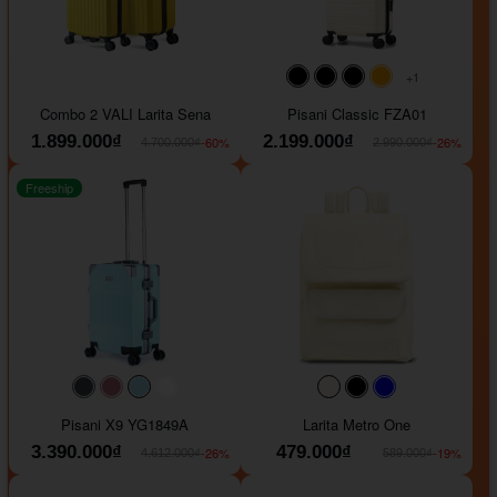
+1
#000000
#000000
#000000
#ffa500
Combo 2 VALI Larita Sena
Pisani Classic FZA01
1.899.000₫
2.199.000₫
-60%
-26%
4.700.000₫
2.990.000₫
Freeship
#40454a
#b76e79
#9ad8e7
#ffffff
#faf0e6
#000000
#0000FF
Pisani X9 YG1849A
Larita Metro One
3.390.000₫
479.000₫
-26%
-19%
4.612.000₫
589.000₫