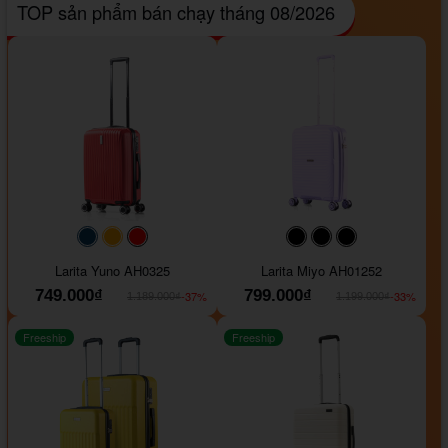
TOP sản phẩm bán chạy tháng 08/2026
#093f69
#ffa500
#FF0000
#000000
#000000
#000000
Larita Yuno AH0325
Larita Miyo AH01252
749.000₫
799.000₫
-37%
-33%
1.189.000₫
1.199.000₫
Freeship
Freeship