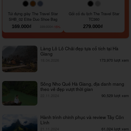
#000000
#964B00
#647290
#000000
#a9a9a9
Túi đựng giày The Travel Star
Gối cổ du lịch The Travel Star
SHB_02 Elite Duo Shoe Bag
TC360
169.000₫
279.000₫
-15%
199.000₫
Làng Lô Lô Chải đẹp tựa cổ tích tại Hà
Giang
18.04.2026
173,970 lượt xem
Sông Nho Quế Hà Giang, địa danh mang
theo vẻ đẹp vượt thời gian
22.11.2024
90,529 lượt xem
Hành trình chinh phục và review Tây Côn
Lĩnh
21.11.2024
61,024 lượt xem