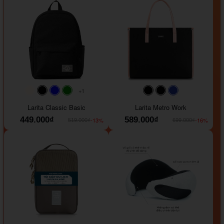
+1
#faf0e6
#000000
#0000FF
#008000
#000000
#000000
#1e35a5
Larita Classic Basic
Larita Metro Work
449.000₫
589.000₫
-13%
-16%
519.000₫
699.000₫