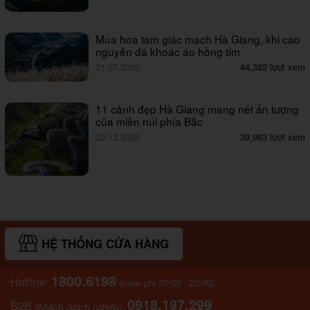
Mùa hoa tam giác mạch Hà Giang, khi cao
nguyên đá khoác áo hồng tím
21.07.2026
44,382 lượt xem
11 cảnh đẹp Hà Giang mang nét ấn tượng
của miền núi phía Bắc
23.12.2025
39,983 lượt xem
HỆ THỐNG CỬA HÀNG
1800.6198
Hotline:
(miễn phí 09:00 - 22:00)
0918.197.299
B2B
:
(Khách doanh nghiệp)