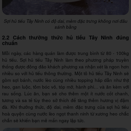
Sợi hủ tiếu Tây Ninh có độ dai, mềm đặc trưng không nơi đâu
sánh bằng
2.2 Cách thưởng thức hủ tiếu Tây Ninh đúng
chuẩn
Mỗi ngày, các hàng quán làm được trung bình từ 80 - 100kg
hủ tiếu. Sợi hủ tiếu Tây Ninh làm theo phương pháp truyền
thống được đông đảo khách phương xa nhận xét là ngon hơn
nhiều so với hủ tiếu thông thường. Một tô hủ tiếu Tây Ninh sẽ
gồm sợi bánh, nước lèo cùng nhiều topping hấp dẫn như thịt
heo, gan luộc, tôm bóc vỏ, tóp mỡ, hành phi… và ăn kèm với
rau sống. Lúc ăn, bạn sẽ cho thêm một ít nước cốt chanh,
tương và sa tế tùy theo sở thích để tăng thêm hương vị đậm
đà. Khi thưởng thức, độ dai, mềm đặc trưng của sợi hủ tiếu
hoà quyện cùng nước lèo ngọt thanh ninh từ xương heo chắc
chắn sẽ khiến bạn mê mẩn ngay lập tức.