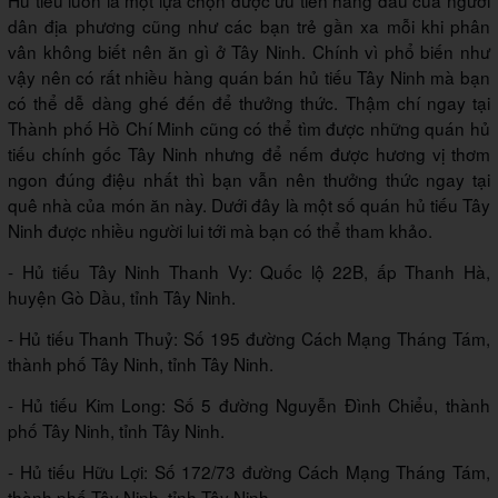
dân địa phương cũng như các bạn trẻ gần xa mỗi khi phân
vân không biết nên ăn gì ở Tây Ninh. Chính vì phổ biến như
vậy nên có rất nhiều hàng quán bán hủ tiếu Tây Ninh mà bạn
có thể dễ dàng ghé đến để thưởng thức. Thậm chí ngay tại
Thành phố Hồ Chí Minh cũng có thể tìm được những quán hủ
tiếu chính gốc Tây Ninh nhưng để nếm được hương vị thơm
ngon đúng điệu nhất thì bạn vẫn nên thưởng thức ngay tại
quê nhà của món ăn này. Dưới đây là một số quán hủ tiếu Tây
Ninh được nhiều người lui tới mà bạn có thể tham khảo.
- Hủ tiếu Tây Ninh Thanh Vy: Quốc lộ 22B, ấp Thanh Hà,
huyện Gò Dầu, tỉnh Tây Ninh.
- Hủ tiếu Thanh Thuỷ: Số 195 đường Cách Mạng Tháng Tám,
thành phố Tây Ninh, tỉnh Tây Ninh.
- Hủ tiếu Kim Long: Số 5 đường Nguyễn Đình Chiểu, thành
phố Tây Ninh, tỉnh Tây Ninh.
- Hủ tiếu Hữu Lợi: Số 172/73 đường Cách Mạng Tháng Tám,
thành phố Tây Ninh, tỉnh Tây Ninh.