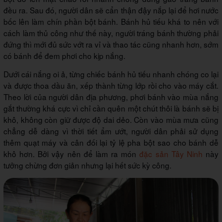
đều ra. Sau đó, người dân sẽ cẩn thận đậy nắp lại để hơi nước
bốc lên làm chín phần bột bánh. Bánh hủ tiếu khá to nên với
cách làm thủ công như thế này, người tráng bánh thường phải
đứng thì mới đủ sức vớt ra vỉ và thao tác cũng nhanh hơn, sớm
có bánh để đem phơi cho kịp nắng.
Dưới cái nắng oi ả, từng chiếc bánh hủ tiếu nhanh chóng co lại
và được thoa dầu ăn, xếp thành từng lớp rồi cho vào máy cắt.
Theo lời của người dân địa phương, phơi bánh vào mùa nắng
gắt thường khá cực vì chỉ cần quên một chút thôi là bánh sẽ bị
khô, không còn giữ được độ dai dẻo. Còn vào mùa mưa cũng
chẳng dễ dàng vì thời tiết ẩm ướt, người dân phải sử dụng
thêm quạt máy và cân đối lại tỷ lệ pha bột sao cho bánh dễ
khô hơn. Bởi vậy nên để làm ra món
đặc sản Tây Ninh
này
tưởng chừng đơn giản nhưng lại hết sức kỳ công.