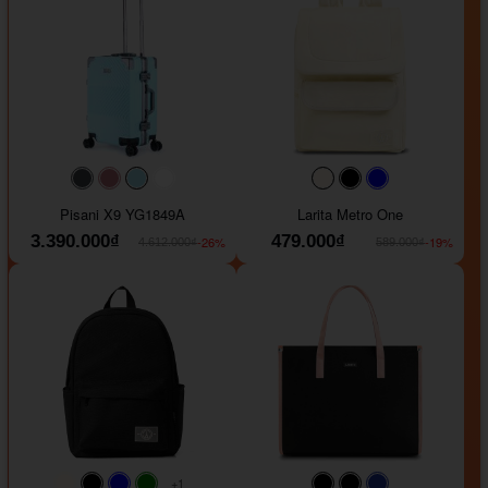
#40454a
#b76e79
#9ad8e7
#ffffff
#faf0e6
#000000
#0000FF
Pisani X9 YG1849A
Larita Metro One
3.390.000₫
479.000₫
-26%
-19%
4.612.000₫
589.000₫
+1