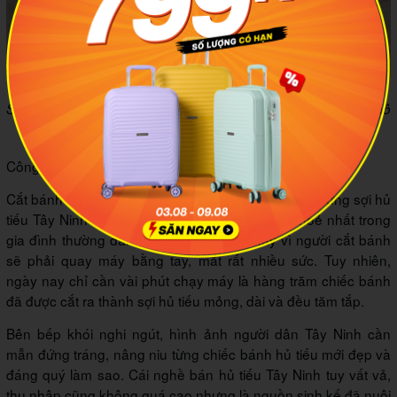
Sau khi tráng xong, bánh được đem đi phơi dưới nắng cho khô
lại
Công đoạn cắt bánh tạo thành sợi hủ tiếu
Cắt bánh là công đoạn cuối cùng để làm ra được những sợi hủ
tiếu Tây Ninh nức tiếng. Ngày trước, những ai khoẻ nhất trong
gia đình thường đảm đương phần việc này vì người cắt bánh
sẽ phải quay máy bằng tay, mất rất nhiều sức. Tuy nhiên,
ngày nay chỉ cần vài phút chạy máy là hàng trăm chiếc bánh
đã được cắt ra thành sợi hủ tiếu mỏng, dài và đều tăm tắp.
Bên bếp khói nghi ngút, hình ảnh người dân Tây Ninh cần
mẫn đứng tráng, nâng niu từng chiếc bánh hủ tiếu mới đẹp và
đáng quý làm sao. Cái nghề bán hủ tiếu Tây Ninh tuy vất vả,
thu nhập cũng không quá cao nhưng là nguồn sinh kế đã nuôi