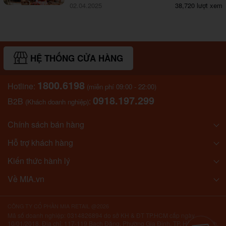
02.04.2025
38,720 lượt xem
HỆ THỐNG CỬA HÀNG
1800.6198
Hotline:
(miễn phí 09:00 - 22:00)
0918.197.299
B2B
:
(Khách doanh nghiệp)
Chính sách bán hàng
Hỗ trợ khách hàng
Kiến thức hành lý
Về MIA.vn
CÔNG TY CỔ PHẦN MIA RETAIL @2026
Mã số doanh nghiệp: 0314826894 do sở KH & ĐT TP.HCM cấp ngày
10/01/2018. Địa chỉ: 117-119 Bạch Đằng, Phường Gia Định, TP. Hồ Chí Minh,