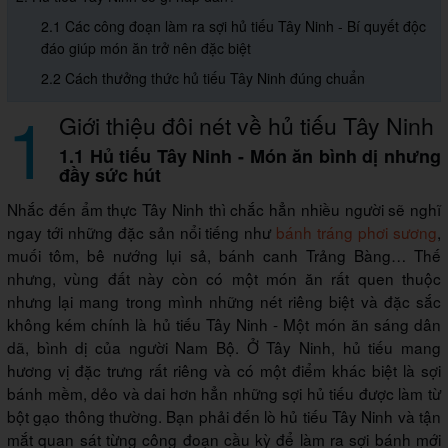
2.1 Các công đoạn làm ra sợi hủ tiếu Tây Ninh - Bí quyết độc
đáo giúp món ăn trở nên đặc biệt
2.2 Cách thưởng thức hủ tiếu Tây Ninh đúng chuẩn
1
Giới thiệu đôi nét về hủ tiếu Tây Ninh
1.1 Hủ tiếu Tây Ninh - Món ăn bình dị nhưng
đầy sức hút
Nhắc đến ẩm thực Tây Ninh thì chắc hẳn nhiều người sẽ nghĩ
ngay tới những đặc sản nổi tiếng như
bánh tráng phơi sương
,
muối tôm, bê nướng lụi sả, bánh canh Trảng Bàng… Thế
nhưng, vùng đất này còn có một món ăn rất quen thuộc
nhưng lại mang trong mình những nét riêng biệt và đặc sắc
không kém chính là hủ tiếu Tây Ninh - Một món ăn sáng dân
dã, bình dị của người Nam Bộ. Ở Tây Ninh, hủ tiếu mang
hương vị đặc trưng rất riêng và có một điểm khác biệt là sợi
bánh mềm, dẻo và dai hơn hẳn những sợi hủ tiếu được làm từ
bột gạo thông thường. Bạn phải đến lò hủ tiếu Tây Ninh và tận
mắt quan sát từng công đoạn cầu kỳ để làm ra sợi bánh mới