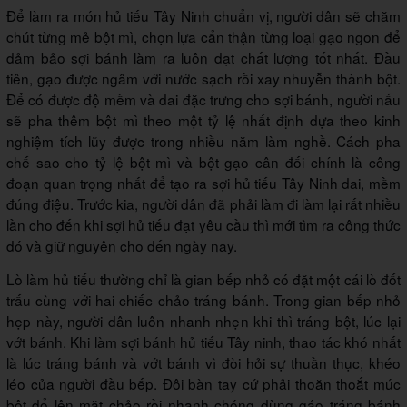
Để làm ra món hủ tiếu Tây Ninh chuẩn vị, người dân sẽ chăm
chút từng mẻ bột mì, chọn lựa cẩn thận từng loại gạo ngon để
đảm bảo sợi bánh làm ra luôn đạt chất lượng tốt nhất. Đầu
tiên, gạo được ngâm với nước sạch rồi xay nhuyễn thành bột.
Để có được độ mềm và dai đặc trưng cho sợi bánh, người nấu
sẽ pha thêm bột mì theo một tỷ lệ nhất định dựa theo kinh
nghiệm tích lũy được trong nhiều năm làm nghề. Cách pha
chế sao cho tỷ lệ bột mì và bột gạo cân đối chính là công
đoạn quan trọng nhất để tạo ra sợi hủ tiếu Tây Ninh dai, mềm
đúng điệu. Trước kia, người dân đã phải làm đi làm lại rất nhiều
lần cho đến khi sợi hủ tiếu đạt yêu cầu thì mới tìm ra công thức
đó và giữ nguyên cho đến ngày nay.
Lò làm hủ tiếu thường chỉ là gian bếp nhỏ có đặt một cái lò đốt
trấu cùng với hai chiếc chảo tráng bánh. Trong gian bếp nhỏ
hẹp này, người dân luôn nhanh nhẹn khi thì tráng bột, lúc lại
vớt bánh. Khi làm sợi bánh hủ tiếu Tây ninh, thao tác khó nhất
là lúc tráng bánh và vớt bánh vì đòi hỏi sự thuần thục, khéo
léo của người đầu bếp. Ðôi bàn tay cứ phải thoăn thoắt múc
bột đổ lên mặt chảo rồi nhanh chóng dùng gáo tráng bánh