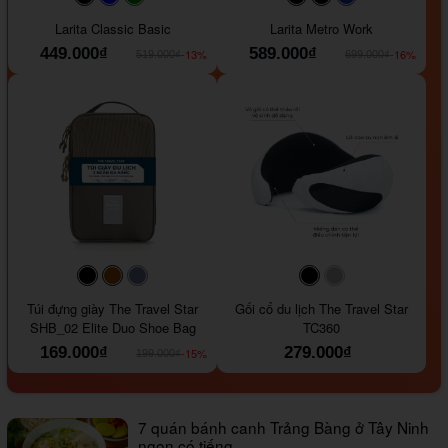
#faf0e6
#000000
#0000FF
#008000
#000000
#000000
#1e35a5
Larita Classic Basic
Larita Metro Work
449.000₫
589.000₫
-13%
-16%
519.000₫
699.000₫
#000000
#964B00
#647290
#000000
#a9a9a9
Túi đựng giày The Travel Star
Gối cổ du lịch The Travel Star
SHB_02 Elite Duo Shoe Bag
TC360
169.000₫
279.000₫
-15%
199.000₫
7 quán bánh canh Trảng Bàng ở Tây Ninh
ngon có tiếng