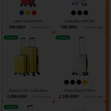
#093f69
#ffa500
#FF0000
#000000
#000000
#000000
Larita Yuno AH0325
Larita Miyo AH01252
749.000₫
799.000₫
-37%
-33%
1.189.000₫
1.199.000₫
Freeship
Freeship
+1
#000000
#000000
#000000
#ffa500
Combo 2 VALI Larita Sena
Pisani Classic FZA01
1.899.000₫
2.199.000₫
-60%
-26%
4.700.000₫
2.990.000₫
Freeship