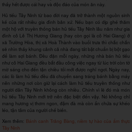
thấy hết được cái hay và độc đáo của món ăn này.
Hủ tiếu Tây Ninh từ bao đời nay đã trở thành một nguồn sinh
kế của rất nhiều gia đình bản xứ. Nếu bạn có dịp ghé thăm
một hộ với truyền thống bán hủ tiếu Tây Ninh lâu năm như gia
đình cô Lê Thị Hương Giang (hay còn gọi là cô Hai Giang) ở
xã Trường Hòa, thị xã Hoà Thành vào buổi trưa thì chắc chắn
sẽ nhìn thấy khung cảnh cả nhà đang tất bật chuẩn bị bột gạo
để làm sợi bánh. Đều đặn mỗi ngày, những nhà bán hủ tiếu
như cô Hai Giang đều bắt đầu công việc ngay từ lúc trời còn tờ
mờ sáng cho đến tận chiều tối mới được nghỉ ngơi. Ngày nay,
các lò làm hủ tiếu đều đã chuyển sang tráng bánh bằng máy
nên những nơi còn giữ lại cách làm hủ tiếu truyền thống như
người dân Tây Ninh không còn nhiều. Chính vì lẽ đó mà món
hủ tiếu Tây Ninh mới trở nên đặc biệt đến vậy. Nó không chỉ
mang hương vị thơm ngon, đậm đà mà còn ẩn chứa sự khéo
léo, tận tâm của người chế biến.
Xem thêm:
Bánh canh Trảng Bàng, niềm tự hào của ẩm thực
Tây Ninh