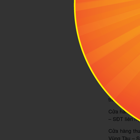
3
Phươ
thă
Tọa lạc ngay
đảo, thế nên
taxi, xe điện
Nếu muốn chủ 
điểm nổi tiến
sẽ là lựa ch
với mức giá 
loại xe mà b
tín tại địa p
Cửa hàng thu
– SĐT liên h
Cửa hàng thu
Vũng Tàu – S