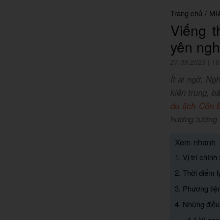
Trang chủ
/
MI
Viếng 
yên ngh
27.09.2023
|
16
Ít ai ngờ, N
kiên trung, b
du lịch Côn 
hương tưởng 
Xem nhanh
1. Vị trí chí
2. Thời điểm 
3. Phương tiệ
4. Những điều
4.1 Vì sa