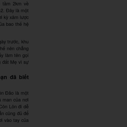
g tầm 2km về
2. Đây là một
ời kỳ xâm lược
của bao thế hệ
gày trước, khu
thế nên chẳng
ấy làm tên gọi
 đất Mẹ vì sự
ạn đã biết
ôn Đảo là một
dã man của nơi
“Côn Lôn đi dễ
hẳn cũng đủ để
i vào tay của