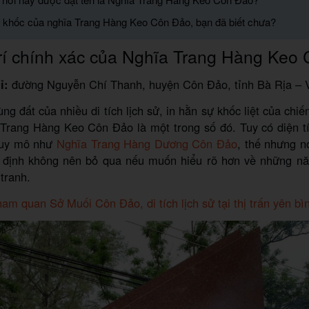
n khốc của nghĩa Trang Hàng Keo Côn Đảo, bạn đã biết chưa?
rí chính xác của Nghĩa Trang Hàng Keo
ỉ:
đường Nguyễn Chí Thanh, huyện Côn Đảo, tỉnh Bà Rịa – 
ng đất của nhiều di tích lịch sử, in hằn sự khốc liệt của chiến
 Trang Hàng Keo Côn Đảo là một trong số đó. Tuy có diện t
quy mô như
Nghĩa Trang Hàng Dương Côn Đảo
, thế nhưng n
 định không nên bỏ qua nếu muốn hiểu rõ hơn về những n
 tranh.
am quan Sở Muối Côn Đảo, di tích lịch sử tại thị trấn yên bì