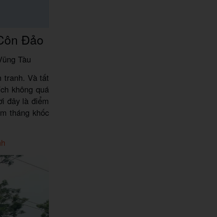
 Côn Đảo
Vũng Tàu
 tranh. Và tất
ích không quá
ơi đây là điểm
ăm tháng khốc
nh