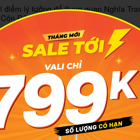
 điểm lý tưởng để tham quan Nghĩa Tr
Côn Đảo là khi nào?
ạn từng đến Côn Đảo và chia sẻ cùng chuyên mục
Cẩm nan
điểm lý tưởng nhất trong năm để bạn ghé thăm huyện đảo yê
ừ tháng 12 đến tháng 4 năm sau. Đây là thời điểm Côn Đảo
t trong ngày thoáng đãng, không mưa, rất mát mẻ với các cơn 
ng theo dư vị mặn mòi đặc trưng của biển khơi. Nếu muốn 
ho anh linh các anh hùng liệt sĩ đã ngã xuống vì độc lập
Hàng Keo Côn Đảo, khoảng thời gian từ tháng 12 đến tháng
ếu đến Côn Đảo vào khoảng thời gian từ tháng 5 đến tháng 
u trở ngại. Đây là thời điểm Côn Đảo bắt đầu bước vào mù
ông quá nhiều, chỉ kéo dài khoảng độ một tiếng mà thôi, t
vài ngày liền sẽ khiến mọi người gặp nhiều khó khăn khi đi 
í hậu lúc này tương đối thoáng đãng, dễ chịu hơn nhưng 
ất tiện. Tùy theo nhu cầu và sở thích cá nhân, bạn có thể 
t thế nào để phù hợp nhất nhé.