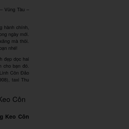
 – Vũng Tàu –
g hành chính,
rong ngày mới.
 xăng mà thôi.
bạn nhé!
h đẹp dọc hai
h cho bạn đó.
 Linh Côn Đảo
08), taxi Thu
Keo Côn
ng Keo Côn