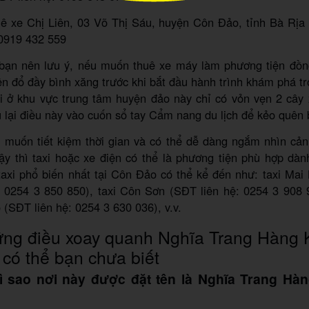
ê xe Chị Liên, 03 Võ Thị Sáu, huyện Côn Đảo, tỉnh Bà Rịa
 0919 432 559
bạn nên lưu ý, nếu muốn thuê xe máy làm phương tiện đồn
ên đổ đầy bình xăng trước khi bắt đầu hành trình khám phá t
ại ở khu vực trung tâm huyện đảo này chỉ có vỏn vẹn 2 cây
 lại điều này vào cuốn sổ tay Cẩm nang du lịch để kẻo quên 
u muốn tiết kiệm thời gian và có thể dễ dàng ngắm nhìn cản
ậy thì taxi hoặc xe điện có thể là phương tiện phù hợp dàn
axi phổ biến nhất tại Côn Đảo có thể kể đến như: taxi Mai
: 0254 3 850 850), taxi Côn Sơn (SĐT liên hệ: 0254 3 908 9
SĐT liên hệ: 0254 3 630 036), v.v.
ng điều xoay quanh Nghĩa Trang Hàng 
có thể bạn chưa biết
Vì sao nơi này được đặt tên là Nghĩa Trang Hà