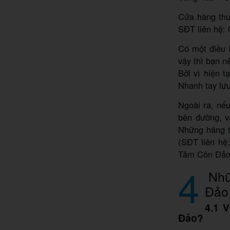
Cửa hàng thu
SĐT liên hệ:
Có một điều 
vậy thì bạn n
Bởi vì hiện t
Nhanh tay lưu
Ngoài ra, nế
bên đường, v
Những hãng t
(SĐT liên hệ
Tâm Côn Đảo (
4
Nhữ
Đảo 
4.1 
Đảo?