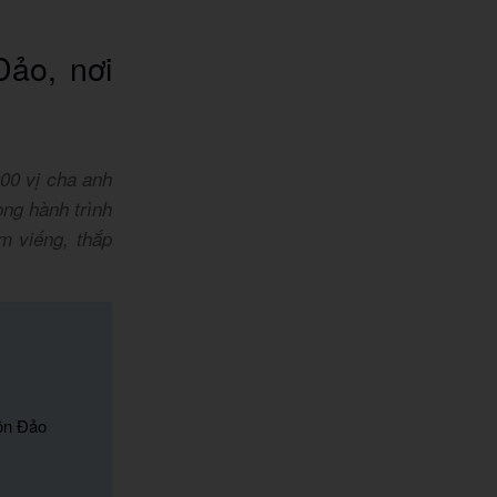
ảo, nơi
00 vị cha anh
ong hành trình
m viếng, thắp
Côn Đảo