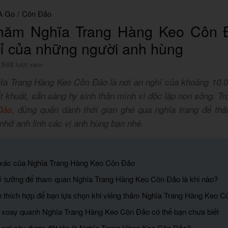
A Go
/
Côn Đảo
thăm Nghĩa Trang Hàng Keo Côn Đ
ỉ của những người anh hùng
,948 lượt xem
ghĩa Trang Hàng Keo Côn Đảo là nơi an nghỉ của khoảng 10.0
ất khuất, sẵn sàng hy sinh thân mình vì độc lập non sông. Tr
Đảo
, đừng quên dành thời gian ghé qua nghĩa trang để thă
nhớ anh linh các vị anh hùng bạn nhé.
nh xác của Nghĩa Trang Hàng Keo Côn Đảo
lý tưởng để tham quan Nghĩa Trang Hàng Keo Côn Đảo là khi nào?
n thích hợp để bạn lựa chọn khi viếng thăm Nghĩa Trang Hàng Keo 
 xoay quanh Nghĩa Trang Hàng Keo Côn Đảo có thể bạn chưa biết
o nơi này được đặt tên là Nghĩa Trang Hàng Keo Côn Đảo?