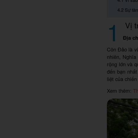
4.2 Sự tà
1
Vị t
Địa ch
Côn Đảo là vù
nhiên, Nghĩa
rộng lớn và 
đến bạn nhất
liệt của chiến
Xem thêm:
Th