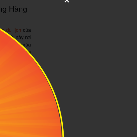
ang Hàng
g du lịch
của
n bình này rơi
 bước vào mùa
gió từ khơi xa
viếng thăm và
 non sông nơi
 4 sẽ phù hợp
11, bạn sẽ có
a mưa. Mặc dù
hế nhưng việc
tham quan, dạo
phần nào mang
cân nhắc thời