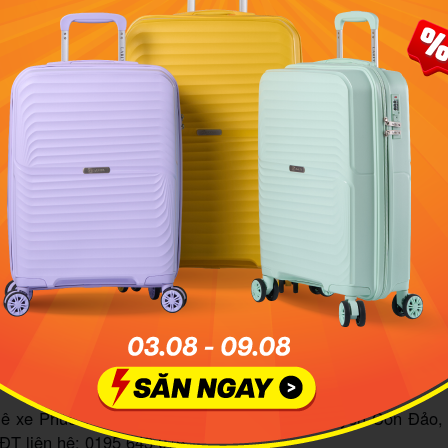
ng tiện thích hợp để bạn lựa chọn khi 
m Nghĩa Trang Hàng Keo Côn Đảo
 trên trục đường Nguyễn Chí Thanh đoạn từ sân bay đi vào k
 bạn có thể dễ dàng ghé đến tham quan di tích lịch sử này
 hoặc xe đạp đều được cả.
động trong việc di chuyển và có thể kết hợp ghé đến tham 
g khác tại địa phương, đồng thời tiết kiệm chi phí trong việc 
ọn phù hợp. Tại Côn Đảo hiện nay có nhiều các cửa hàng ch
phải chăng, dao động từ 120.000 VND đến 150.000 VND / 
ạn chọn là xe số hoặc tay ga. Nếu muốn tìm một địa điểm t
hương, có thể tham khảo list mà MIA.vn gợi ý ngay bên dưới nh
ê xe Mộng Trinh, 36 Nguyễn Huệ, huyện Côn Đảo, tỉnh Bà R
ệ: 0915 080 827
ê xe Phúc Tường, 34 Tôn Đức Thắng, K4, huyện Côn Đảo, 
ĐT liên hệ: 0195 643 079