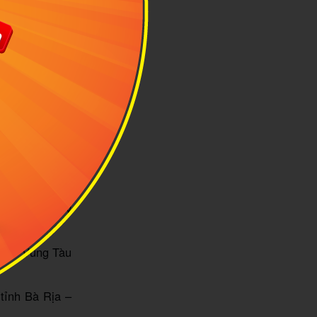
viếng
hu hành chính
 bằng xe máy,
quan nhiều địa
đi lại, xe máy
o thuê xe máy
ngày tùy theo
huê xe máy uy
é:
ịa – Vũng Tàu
tỉnh Bà Rịa –