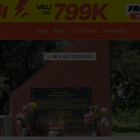
VALI
BALO
TÚI XÁCH
PHỤ KIỆN
← MIA GO CÔN ĐẢO