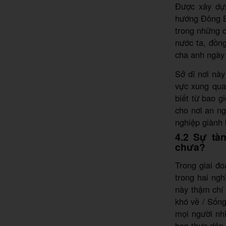
Được xây dự
hướng Đông B
trong những c
nước ta, đồng
cha anh ngày 
Sở dĩ nơi này
vực xung qua
biết từ bao g
cho nơi an n
nghiệp giành 
4.2 Sự tà
chưa?
Trong giai đ
trong hai ngh
này thậm chí 
khó về / Sống
mọi người nh
bọn thực dân,