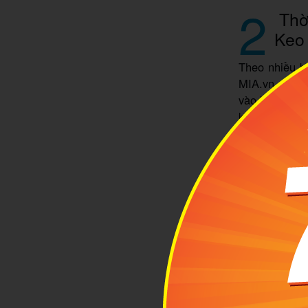
2
Thời
Keo 
Theo nhiều b
MIA.vn, thời 
vào khoảng t
khô, thời tiế
thổi vào, ma
thắp hương c
Nghĩa Trang 
hơn cả.
Ngược lại, n
thể gặp nhiề
lượng mưa kh
mưa liên tục 
biển. Tuy kh
theo những b
điểm xuất phá