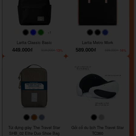
+1
#faf0e6
#000000
#0000FF
#008000
#000000
#000000
#1e35a5
Larita Classic Basic
Larita Metro Work
449.000₫
589.000₫
-13%
-16%
519.000₫
699.000₫
#000000
#964B00
#647290
#000000
#a9a9a9
Túi đựng giày The Travel Star
Gối cổ du lịch The Travel Star
SHB_02 Elite Duo Shoe Bag
TC360