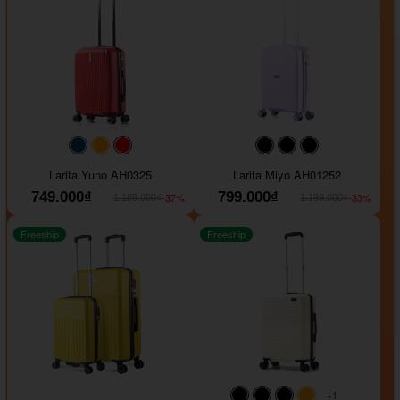
#093f69
#ffa500
#FF0000
#000000
#000000
#000000
Larita Yuno AH0325
Larita Miyo AH01252
749.000₫
799.000₫
-37%
-33%
1.189.000₫
1.199.000₫
Freeship
Freeship
+1