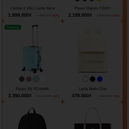
#000000
#000000
#000000
#ffa500
Combo 2 VALI Larita Sena
Pisani Classic FZA01
1.899.000₫
2.199.000₫
-60%
-26%
4.700.000₫
2.990.000₫
Freeship
#40454a
#b76e79
#9ad8e7
#ffffff
#faf0e6
#000000
#0000FF
Pisani X9 YG1849A
Larita Metro One
3.390.000₫
479.000₫
-26%
-19%
4.612.000₫
589.000₫