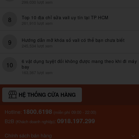
299,030 lượt xem
Top 10 địa chỉ sửa vali uy tín tại TP HCM
8
261,910 lượt xem
Hướng dẫn mở khóa số vali có thể bạn chưa biết
9
245,534 lượt xem
6 vật dụng tuyệt đối không được mang theo khi đi máy
10
bay
163,367 lượt xem
HỆ THỐNG CỬA HÀNG
1800.6198
Hotline:
(miễn phí 09:00 - 22:00)
0918.197.299
B2B
:
(Khách doanh nghiệp)
Chính sách bán hàng