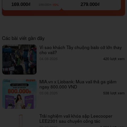
169.000₫
279.000₫
-15%
199.000₫
Các bài viết gần đây
Vì sao khách Tây chuộng balo cỡ lớn thay
cho vali?
04.08.2026
420 lượt xem
MIA.vn x Liobank: Mua vali thả ga giảm
ngay 800.000 VND
03.08.2026
538 lượt xem
Trải nghiệm vali khóa sập Leecooper
LEE2301 sau chuyến công tác