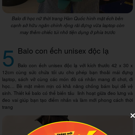
Balo đi học nữ thời trang Hàn Quốc hình mặt ếch bên
cạnh sở hữu ngăn chính rộng rãi đựng vừa laptop còn
may thêm chiếc túi nhỏ tiện dụng ở phía trước
5
Balo con ếch unisex độc lạ
Balo con ếch unisex độc lạ với kích thước 42 x 30 x
12cm cùng sức chứa tối ưu cho phép bạn thoải mái đựng
laptop, sách vở cùng các món đồ cá nhân mang đi chơi, đi
học… Bề mặt mềm mịn có khả năng chống bám bụi dễ vệ
sinh. Thiết kế balo có thể biến tấu linh hoạt giữa đeo lưng và
đeo vai giúp bạn tạo điểm nhấn và làm mới phong cách thời
trang