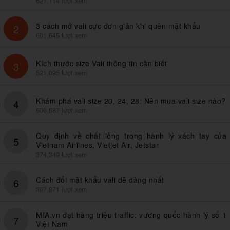
621,114 lượt xem
3 cách mở vali cực đơn giản khi quên mật khẩu
2
601,645 lượt xem
Kích thước size Vali thông tin cần biết
3
521,095 lượt xem
Khám phá vali size 20, 24, 28: Nên mua vali size nào?
4
500,587 lượt xem
Quy định về chất lỏng trong hành lý xách tay của
5
Vietnam Airlines, Vietjet Air, Jetstar
374,349 lượt xem
Cách đổi mật khẩu vali dễ dàng nhất
6
307,871 lượt xem
MIA.vn đạt hàng triệu traffic: vương quốc hành lý số 1
7
Việt Nam