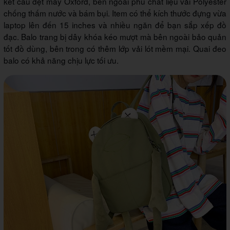
kết cấu dệt may Oxford, bên ngoài phủ chất liệu vải Polyester
chống thấm nước và bám bụi. Item có thể kích thước đựng vừa
laptop lên đến 15 inches và nhiều ngăn để bạn sắp xếp đồ
đạc. Balo trang bị dây khóa kéo mượt mà bên ngoài bảo quản
tốt đồ dùng, bên trong có thêm lớp vải lót mềm mại. Quai đeo
balo có khả năng chịu lực tối ưu.