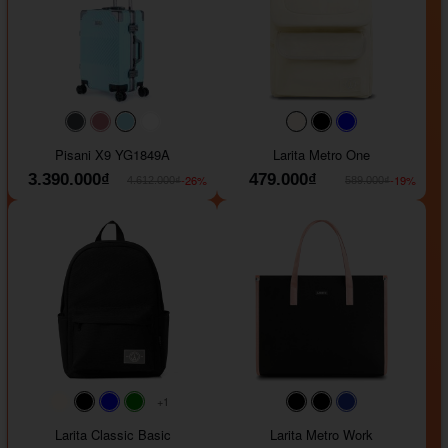
#40454a
#b76e79
#9ad8e7
#ffffff
#faf0e6
#000000
#0000FF
Pisani X9 YG1849A
Larita Metro One
3.390.000₫
479.000₫
-26%
-19%
4.612.000₫
589.000₫
+1
#faf0e6
#000000
#0000FF
#008000
#000000
#000000
#1e35a5
Larita Classic Basic
Larita Metro Work