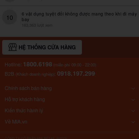
6 vật dụng tuyệt đối không được mang theo khi đi máy
10
bay
163,363 lượt xem
HỆ THỐNG CỬA HÀNG
1800.6198
Hotline:
(miễn phí 09:00 - 22:00)
0918.197.299
B2B
:
(Khách doanh nghiệp)
Chính sách bán hàng
Hỗ trợ khách hàng
Kiến thức hành lý
Về MIA.vn
CÔNG TY CỔ PHẦN MIA RETAIL @2026