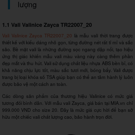
lượng
1.1 Vali Valinice Zayca TR22007_20
Vali Valinice Zayca TR22007_20
là mẫu vali thời trang được
thiết kế với kiểu dáng nhỏ gọn, từng đường nét rất tỉ mỉ và sắc
sảo. Bề mặt vali là những đường sọc ngang dập nổi, tạo hiệu
ứng thị giác khiến mẫu vali màu vàng này càng thêm phần
đẹp mắt và thu hút. Vali sử dụng chất liệu nhựa ABS bền bỉ, có
khả năng chịu lực tốt, màu sắc tươi mới, bóng bẩy. Vali được
trang bị loại khóa số TSA giúp bạn có thể an tâm hành lý luôn
được bảo vệ một cách an toàn.
Các dòng sản phẩm của thương hiệu Valinice có mức giá
tương đối bình dân. Với mẫu vali Zayca, giá bán tại MIA.vn chỉ
999.000 VND cho size 20. Đây là mức giá cực hời để bạn sở
hữu một chiếc vali chất lượng cao, bảo hành trọn đời.