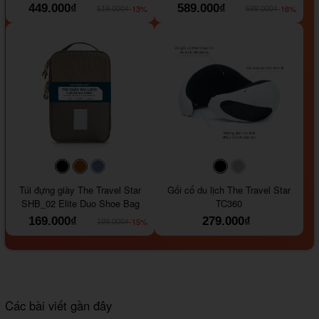
449.000₫
589.000₫
-13%
-16%
519.000₫
699.000₫
#000000
#964B00
#647290
#000000
#a9a9a9
Túi đựng giày The Travel Star
Gối cổ du lịch The Travel Star
SHB_02 Elite Duo Shoe Bag
TC360
169.000₫
279.000₫
-15%
199.000₫
Các bài viết gần đây