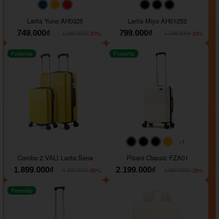
#093f69
#ffa500
#FF0000
#000000
#000000
#000000
Larita Yuno AH0325
Larita Miyo AH01252
749.000₫
799.000₫
-37%
-33%
1.189.000₫
1.199.000₫
Freeship
Freeship
+1
#000000
#000000
#000000
#ffa500
Combo 2 VALI Larita Sena
Pisani Classic FZA01
1.899.000₫
2.199.000₫
-60%
-26%
4.700.000₫
2.990.000₫
Freeship