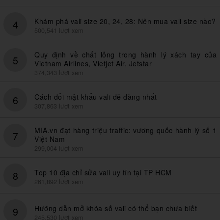
Khám phá vali size 20, 24, 28: Nên mua vali size nào?
4
500,541 lượt xem
Quy định về chất lỏng trong hành lý xách tay của
5
Vietnam Airlines, Vietjet Air, Jetstar
374,343 lượt xem
Cách đổi mật khẩu vali dễ dàng nhất
6
307,863 lượt xem
MIA.vn đạt hàng triệu traffic: vương quốc hành lý số 1
7
Việt Nam
299,004 lượt xem
Top 10 địa chỉ sửa vali uy tín tại TP HCM
8
261,892 lượt xem
Hướng dẫn mở khóa số vali có thể bạn chưa biết
9
245,530 lượt xem