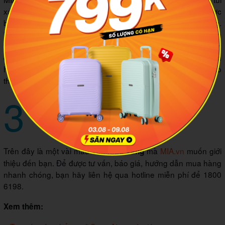
xách du lịch, phụ kiện… Tất cả các dòng vali của MIA được
bảo hành trọn đời, đảm bảo quyền lợi lâu dài cho khách hàng.
Bên cạnh đó, giá bán vali của MIA.vn cũng cực kỳ ưu đãi, luôn
thấp hơn từ 10 đến 30% so với trung tâm thương mại. Vì vậy,
để chọn được cho mình một chiếc vali màu vàng ưng ý, bạn
hãy ghé đến ngay cửa hàng MIA gần nhất hoặc tham khảo
thông tin trên website MIA.vn.
3
Kết luận
Trên đây là một vài mẫu
mà
MIA.vn
muốn giới
vali màu vàng
thiệu đến bạn. Để được tư vấn, báo giá, hướng dẫn mua hàng
nhanh chóng, bạn hãy liên hệ qua hotline miễn phí để 1800
6198.
Xem thêm: