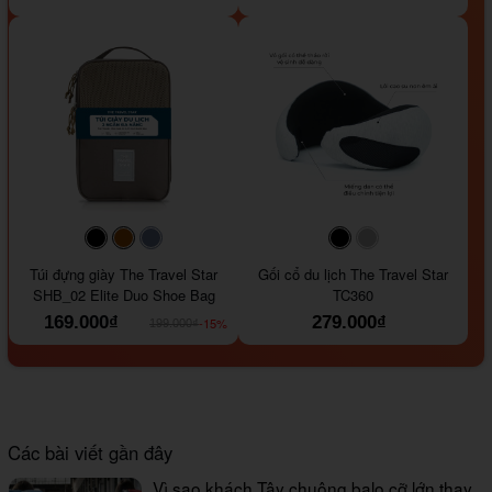
#000000
#964B00
#647290
#000000
#a9a9a9
Túi đựng giày The Travel Star
Gối cổ du lịch The Travel Star
SHB_02 Elite Duo Shoe Bag
TC360
169.000₫
279.000₫
-15%
199.000₫
Các bài viết gần đây
Vì sao khách Tây chuộng balo cỡ lớn thay