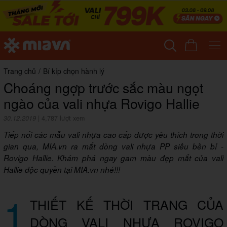
Trang chủ
/
Bí kíp chọn hành lý
Choáng ngợp trước sắc màu ngọt
ngào của vali nhựa Rovigo Hallie
30.12.2019
|
4,787 lượt xem
Tiếp nối các mẫu vali nhựa cao cấp được yêu thích trong thời
gian qua, MIA.vn ra mắt dòng vali nhựa PP siêu bền bỉ -
Rovigo Hallie. Khám phá ngay gam màu đẹp mắt của vali
Hallie độc quyền tại MIA.vn nhé!!!
1
THIẾT KẾ THỜI TRANG CỦA
DÒNG VALI NHỰA ROVIGO