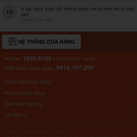
6 vật dụng tuyệt đối không được mang theo khi đi máy
10
bay
163,473 lượt xem
HỆ THỐNG CỬA HÀNG
1800.6198
Hotline:
(miễn phí 09:00 - 22:00)
0918.197.299
B2B
:
(Khách doanh nghiệp)
Chính sách bán hàng
Hỗ trợ khách hàng
Kiến thức hành lý
Về MIA.vn
CÔNG TY CỔ PHẦN MIA RETAIL @2026
Mã số doanh nghiệp: 0314826894 do sở KH & ĐT TP.HCM cấp ngày