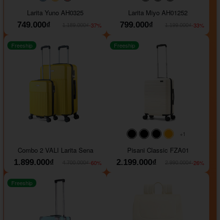
#093f69
#ffa500
#FF0000
#000000
#000000
#000000
Larita Yuno AH0325
Larita Miyo AH01252
749.000₫
799.000₫
-37%
-33%
1.189.000₫
1.199.000₫
Freeship
Freeship
+1
#000000
#000000
#000000
#ffa500
Combo 2 VALI Larita Sena
Pisani Classic FZA01
1.899.000₫
2.199.000₫
-60%
-26%
4.700.000₫
2.990.000₫
Freeship