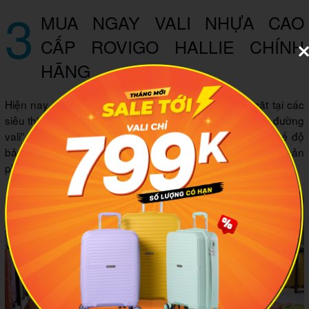
3
MUA NGAY VALI NHỰA CAO
CẤP ROVIGO HALLIE CHÍNH
HÃNG
Hiện nay, vali kéo nhựa giảm giá Rovigo đang có mặt tại các
siêu thị MIA.vn. Bạn có thể yên tâm chọn mua tại “thiên đường
vali” này bởi nguồn gốc xuất xứ thương hiệu rõ ràng, chế độ
bảo hành tốt và bạn sẽ được tư vấn kĩ càng để chọn mua sản
phẩm phù hợp với nhu cầu của mình nhất.