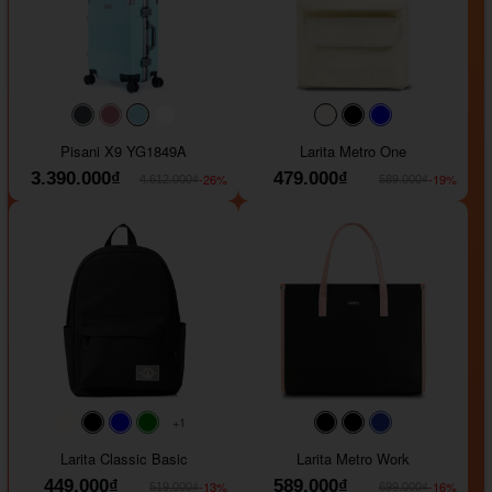
#40454a
#b76e79
#9ad8e7
#ffffff
#faf0e6
#000000
#0000FF
Pisani X9 YG1849A
Larita Metro One
3.390.000₫
479.000₫
-26%
-19%
4.612.000₫
589.000₫
+1
#faf0e6
#000000
#0000FF
#008000
#000000
#000000
#1e35a5
Larita Classic Basic
Larita Metro Work
449.000₫
589.000₫
-13%
-16%
519.000₫
699.000₫