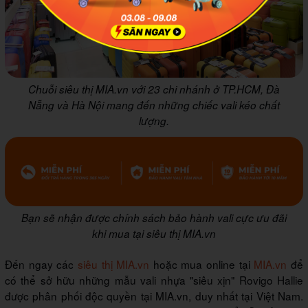
Chuỗi siêu thị MIA.vn với 23 chi nhánh ở TP.HCM, Đà
Nẵng và Hà Nội mang đến những chiếc vali kéo chất
lượng.
Bạn sẽ nhận được chính sách bảo hành vali cực ưu đãi
khi mua tại siêu thị MIA.vn
Đến ngay các
siêu thị MIA.vn
hoặc mua online tại
MIA.vn
để
có thể sở hữu những mẫu vali nhựa "siêu xịn" Rovigo Hallie
được phân phối độc quyền tại MIA.vn, duy nhất tại Việt Nam.