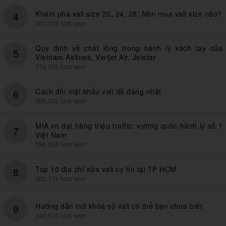
Khám phá vali size 20, 24, 28: Nên mua vali size nào?
4
501,123 lượt xem
Quy định về chất lỏng trong hành lý xách tay của
5
Vietnam Airlines, Vietjet Air, Jetstar
374,543 lượt xem
Cách đổi mật khẩu vali dễ dàng nhất
6
308,053 lượt xem
MIA.vn đạt hàng triệu traffic: vương quốc hành lý số 1
7
Việt Nam
299,288 lượt xem
Top 10 địa chỉ sửa vali uy tín tại TP HCM
8
262,174 lượt xem
Hướng dẫn mở khóa số vali có thể bạn chưa biết
9
245,610 lượt xem