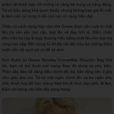
phẩm rất thích hợp với những cô nàng trẻ trung và năng động.
Túi có kiểu dáng khá quen thuộc nhưng không bao giờ lỗi mốt,
là item nên có trong tủ đồ của các cô nàng hiện đại.
Chiếc túi xách dạng hộp của nhà Guess được sản xuất từ chất
liệu da vân sần cao cấp, toát lên vẻ đẹp tinh tế. Điểm nhấn
trên mẫu túi này là logo thương hiệu bằng chất liệu kim loại mạ
vàng cao cấp. Bên trong túi lót lớp vải dệt màu be chống thấm
nước nên rất sạch sẽ và dễ vệ sinh.
Kích thước túi Guess Hensley Convertible Shoulder Bag khá
lớn, bạn có thể thoải mái mang theo đồ dùng và phụ kiện.
Phần dây đeo dễ dàng điều chỉnh độ dài, bản rộng nên ít gây
cảm giác đau vai. Túi có một ngăn chính lớn và ba ngăn phụ
nhỏ, thích hợp để bạn mang theo khi đi chơi, dạo phố, đi làm,
thậm chí trong các bữa tiệc sang trọng.