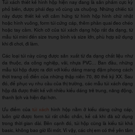
Túi xách thiết kế hình hộp hiện nay đang là sản phẩm cực kỳ
phổ biến, được phái đẹp vô cùng ưa chuộng. Những chiếc túi
này được thiết kế với cảm hứng từ hình hộp hình chữ nhật
hoặc hình vuông, form túi cứng cáp, thêm phần quai đeo chéo
hoặc tay cầm. Kích cỡ của túi xách dạng hộp rất đa dạng, từ
mẫu túi mini đến size trung bình và size lớn, phù hợp sử dụng
khi đi chơi, đi làm.
Các loại túi này cũng được sản xuất từ đa dạng chất liệu như
da thuộc, da công nghiệp, vải, nhựa PVC… Ban đầu, những
mẫu túi hộp được ra đời với kiểu dáng mang đậm phong cách
thời trang cổ điển của những thập niên 70, 80 thế kỷ XX. Sau
đó, để phục vụ nhu cầu của thị trường, các mẫu túi xách dạng
hộp đã được thiết kế với nhiều kiểu dáng trẻ trung, năng động,
thanh lịch và hiện đại hơn.
Ưu điểm của
túi xách
hình hộp nằm ở kiểu dáng cứng cáp,
luôn giữ được form túi rất chắc chắn, kể cả khi đã sử dụng
trong thời gian dài. Bên cạnh đó, túi hộp cũng là kiểu túi khá
basic, không bao giờ lỗi mốt. Vì vậy, các chị em có thể yên tâm