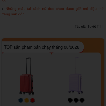
có
>
Những mẫu túi xách nữ đeo chéo được giới mộ điệu thời
trang săn đón
Tác giả:
Tuyết Trịnh
TOP sản phẩm bán chạy tháng 08/2026
#093f69
#ffa500
#FF0000
#000000
#000000
#000000