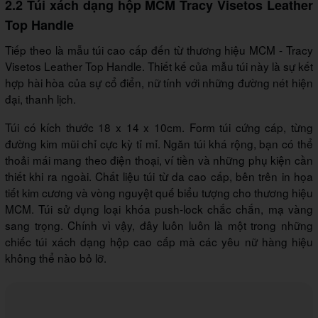
2.2 Túi xách dạng hộp MCM Tracy Visetos Leather
Top Handle
Tiếp theo là mẫu túi cao cấp đến từ thương hiệu MCM - Tracy
Visetos Leather Top Handle. Thiết kế của mẫu túi này là sự kết
hợp hài hòa của sự cổ điển, nữ tính với những đường nét hiện
đại, thanh lịch.
Túi có kích thước 18 x 14 x 10cm. Form túi cứng cáp, từng
đường kim mũi chỉ cực kỳ tỉ mỉ. Ngăn túi khá rộng, bạn có thể
thoải mái mang theo điện thoại, ví tiền và những phụ kiện cần
thiết khi ra ngoài. Chất liệu túi từ da cao cấp, bên trên in họa
tiết kim cương và vòng nguyệt quế biểu tượng cho thương hiệu
MCM. Túi sử dụng loại khóa push-lock chắc chắn, mạ vàng
sang trọng. Chính vì vậy, đây luôn luôn là một trong những
chiếc túi xách dạng hộp cao cấp mà các yêu nữ hàng hiệu
không thể nào bỏ lỡ.