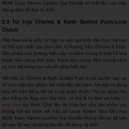
MCM Tracy Visetos Leather Top Handle từ chất liệu cao cấp,
mang đậm vẻ đẹp cổ điển
2.3 Túi hộp Charles & Keith Quilted Push-Lock
Clutch
Tiếp theo sẽ là mẫu túi hộp có mức giá bình dân hơn mà bạn
có thể cân nhắc lựa chọn đến từ thương hiệu Charles & Keith.
Sản phẩm của thương hiệu này có điểm chung ở thiết kế khá
basic, kiểu dáng đơn giản, thanh lịch, mang đậm phong cách
cá tính, trẻ trung của các cô nàng hiện đại.
Với mẫu túi Charles & Keith Quilted Push-Lock Clutch, bạn sẽ
sở hữu một sản phẩm với chất liệu da mềm, bề mặt túi dùng
họa tiết trần bông đã vô cùng quen thuộc. Túi sử dụng dây
đeo bằng da lồng vào dây xích, có thể là túi đeo vai hoặc
túi
đeo chéo
tùy thích. Chất liệu da nhân tạo của sản phẩm này
không thể so sánh với mẫu túi Louis Vuitton Nice Mini hay
MCM Tracy Visetos Leather Top Handle nhưng vẫn có độ bền
rất cao để bạn sử dụng lâu dài, dễ dàng vệ sinh.