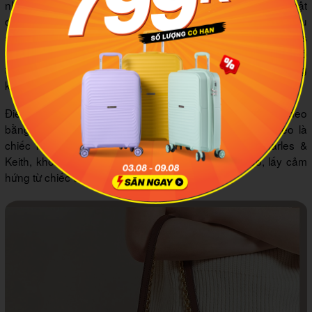
nhà Charles & Keith. Chiếc túi này thiết kế với form chữ nhật
đẹp mắt, sử dụng chất liệu da bền bỉ với những tông màu
sang trọng như nâu, vàng bò, đen, xanh đậm, nude. Charles
& Keith Double Handle Metallic Push-Lock Shoulder Bag có
thiết kế khá đơn giản, toát lên sự thanh lịch, hiện đại, dễ dàng
kết hợp với nhiều loại trang phục khác nhau.
Điểm nhấn trong thiết kế của chiếc túi này là phần quai đeo
bằng xích kim loại rất sang trọng, chắc chắn. Tiếp theo là
chiếc khóa push-lock mang đặc trưng của nhà Charles &
Keith, không chỉ chắc chắn mà còn cực kỳ tinh xảo, lấy cảm
hứng từ chiếc đầu hươu độc đáo.