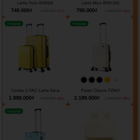
Larita Yuno AH0325
Larita Miyo AH01252
749.000₫
799.000₫
-37%
-33%
1.189.000₫
1.199.000₫
Freeship
Freeship
+1
#000000
#000000
#000000
#ffa500
Combo 2 VALI Larita Sena
Pisani Classic FZA01
1.899.000₫
2.199.000₫
-60%
-26%
4.700.000₫
2.990.000₫
Freeship