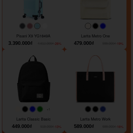
#40454a
#b76e79
#9ad8e7
#ffffff
#faf0e6
#000000
#0000FF
Pisani X9 YG1849A
Larita Metro One
3.390.000₫
479.000₫
-26%
-19%
4.612.000₫
589.000₫
+1
#faf0e6
#000000
#0000FF
#008000
#000000
#000000
#1e35a5
Larita Classic Basic
Larita Metro Work
449.000₫
589.000₫
-13%
-16%
519.000₫
699.000₫