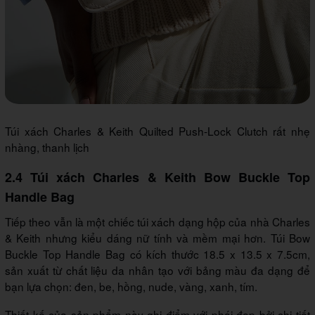
Túi xách Charles & Keith Quilted Push-Lock Clutch rất nhẹ
nhàng, thanh lịch
2.4 Túi xách Charles & Keith Bow Buckle Top
Handle Bag
Tiếp theo vẫn là một chiếc túi xách dạng hộp của nhà Charles
& Keith nhưng kiểu dáng nữ tính và mềm mại hơn. Túi Bow
Buckle Top Handle Bag có kích thước 18.5 x 13.5 x 7.5cm,
sản xuất từ chất liệu da nhân tạo với bảng màu đa dạng để
bạn lựa chọn: đen, be, hồng, nude, vàng, xanh, tím.
Thiết kế của sản phẩm này ghi điểm với phái đẹp bởi chi tiết