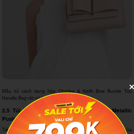
Mẫu túi xách dạng hộp Charles & Keith Bow Buckle Top
Handle Bag rất nữ tính, điệu đà
2.5 Túi Charles & Keith Double Handle Metallic
Push-Lock Shoulder Bag
Tiếp theo là một chiếc túi xách dạng hộp cực kỳ cổ điển của