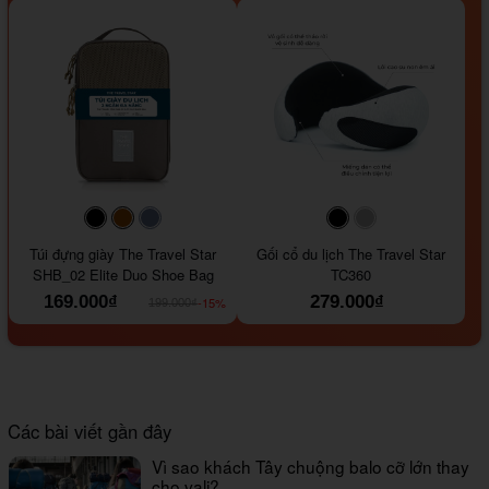
#000000
#964B00
#647290
#000000
#a9a9a9
Túi đựng giày The Travel Star
Gối cổ du lịch The Travel Star
SHB_02 Elite Duo Shoe Bag
TC360
169.000₫
279.000₫
-15%
199.000₫
Các bài viết gần đây
Vì sao khách Tây chuộng balo cỡ lớn thay
cho vali?