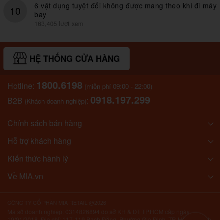
6 vật dụng tuyệt đối không được mang theo khi đi máy
10
bay
163,405 lượt xem
HỆ THỐNG CỬA HÀNG
1800.6198
Hotline:
(miễn phí 09:00 - 22:00)
0918.197.299
B2B
:
(Khách doanh nghiệp)
Chính sách bán hàng
Hỗ trợ khách hàng
Kiến thức hành lý
Về MIA.vn
CÔNG TY CỔ PHẦN MIA RETAIL @2026
Mã số doanh nghiệp: 0314826894 do sở KH & ĐT TP.HCM cấp ngày
10/01/2018. Địa chỉ: 117-119 Bạch Đằng, Phường Gia Định, TP. Hồ Chí Minh,