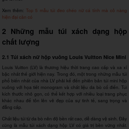
Xem thêm:
Top 5 mẫu túi đeo chéo nữ cá tính mà cô nàng
hiện đại cần có
2 Những mẫu túi xách dạng hộp
chất lượng
2.1 Túi xách nữ hộp vuông Louis Vuitton Nice Mini
Louis Vuitton (LV) là thương hiệu thời trang cao cấp và xa xỉ
bậc nhất thế giới hiện nay. Trong đó, một trong những mẫu túi
phổ biến nhất của nhà LV phải kể đến phiên bản túi mini hộp
vuông với họa tiết monogram và chất liệu da bò cổ điển. Túi
kích thước nhỏ gọn, có thể kết hợp với nhiều loại trang phục
khác nhau để tôn lên vẻ đẹp của sự tinh tế, sang trọng và
đẳng cấp.
Chất liệu túi từ da bò nên độ bền rất cao, dễ dàng vệ sinh. Đây
cũng là mẫu túi xách dạng hộp LV có giá trị bền vững nhất.