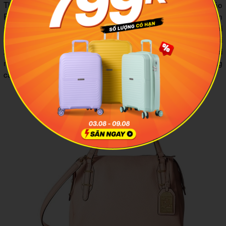
Thương hiệu Ralph Lauren bắt đầu nổi lên với những chiếc áo
Polo ra mắt năm 1967 bởi nhà thiết kế thời trang cùng tên
người Mỹ. Ông được coi là một trong những doanh nhân thời
trang thành đạt nhất nước Mỹ hiện nay. Các sản phẩm túi
xách thương hiệu đến từ nhà Ralph Lauren được yêu thích bởi
những thiết kế đa dạng, sang trọng, đơn giản, tính ứng dụng
cao và cũng vô cùng tinh tế.