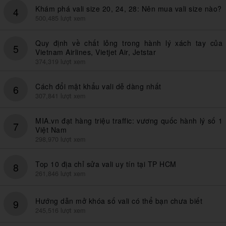
Khám phá vali size 20, 24, 28: Nên mua vali size nào?
4
500,485 lượt xem
Quy định về chất lỏng trong hành lý xách tay của
5
Vietnam Airlines, Vietjet Air, Jetstar
374,319 lượt xem
Cách đổi mật khẩu vali dễ dàng nhất
6
307,841 lượt xem
MIA.vn đạt hàng triệu traffic: vương quốc hành lý số 1
7
Việt Nam
298,970 lượt xem
Top 10 địa chỉ sửa vali uy tín tại TP HCM
8
261,846 lượt xem
Hướng dẫn mở khóa số vali có thể bạn chưa biết
9
245,516 lượt xem