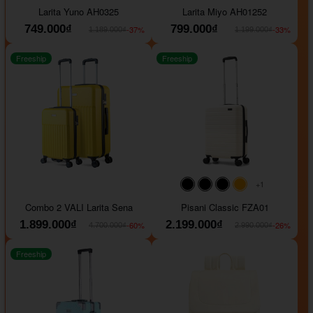
Larita Yuno AH0325
Larita Miyo AH01252
749.000₫
799.000₫
-37%
-33%
1.189.000₫
1.199.000₫
Freeship
Freeship
+1
#000000
#000000
#000000
#ffa500
Combo 2 VALI Larita Sena
Pisani Classic FZA01
1.899.000₫
2.199.000₫
-60%
-26%
4.700.000₫
2.990.000₫
Freeship