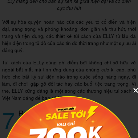
Elly mang đến cho bạn sự xen kẽ giữa hiện đại và cổ điển
cực thu hút
Với sự hòa quyện hoàn hảo của các yếu tố cổ điển và hiện
đại, sang trọng và phóng khoáng, đơn giản và thu hút, thời
trang và tiện dụng, các thiết kế túi xách của ELLY từ lâu đã
hiện diện trong tủ đồ của các tín đồ thời trang như một sự ưu ái
đáng quý.
Túi xách của ELLy cũng ghi điểm bởi không chỉ sở hữu vẻ
ngoài bắt mắt mà tính ứng dụng của chúng cực kì cao, phù
hợp cho bất kỳ sự kiện nào trong cuộc sống hàng ngày, đi
làm, đi chơi, gặp gỡ đối tác hay các buổi tiệc trang trọng. Vì
thế, ELLY xứng đáng là một trong các thương hiệu túi xách ở
Việt Nam đáng để bạn sở hữu.
7
Ralph Lauren