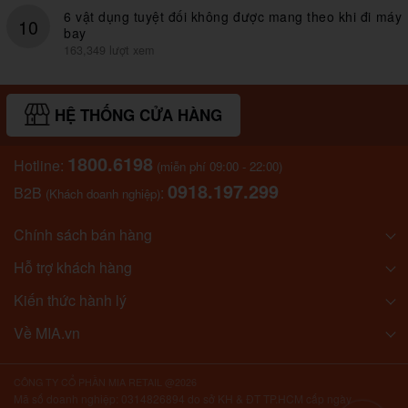
6 vật dụng tuyệt đối không được mang theo khi đi máy
10
bay
163,349 lượt xem
HỆ THỐNG CỬA HÀNG
1800.6198
Hotline:
(miễn phí 09:00 - 22:00)
0918.197.299
B2B
:
(Khách doanh nghiệp)
Chính sách bán hàng
Hỗ trợ khách hàng
Kiến thức hành lý
Về MIA.vn
CÔNG TY CỔ PHẦN MIA RETAIL @2026
Mã số doanh nghiệp: 0314826894 do sở KH & ĐT TP.HCM cấp ngày