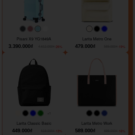
#40454a
#b76e79
#9ad8e7
#ffffff
#faf0e6
#000000
#0000FF
Pisani X9 YG1849A
Larita Metro One
3.390.000₫
479.000₫
-26%
-19%
4.612.000₫
589.000₫
+1
#faf0e6
#000000
#0000FF
#008000
#000000
#000000
#1e35a5
Larita Classic Basic
Larita Metro Work
449.000₫
589.000₫
-13%
-16%
519.000₫
699.000₫