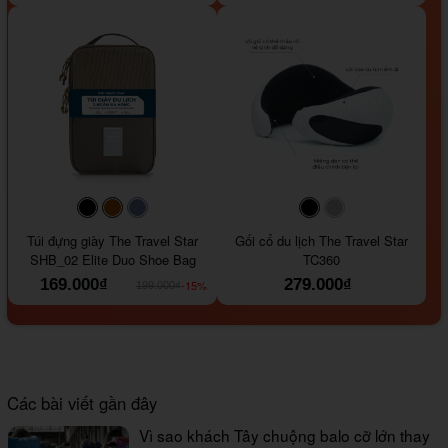
#000000
#964B00
#647290
#000000
#a9a9a9
Túi đựng giày The Travel Star
Gối cổ du lịch The Travel Star
SHB_02 Elite Duo Shoe Bag
TC360
169.000₫
279.000₫
-15%
199.000₫
Các bài viết gần đây
Vì sao khách Tây chuộng balo cỡ lớn thay