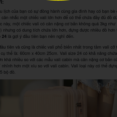
i:
u lịch của bạn có sự đồng hành cùng gia đình hay có bạn bè
ần cân nhắc một chiếc vali lớn hơn để có thể chứa đầy đủ đồ d
c này, một chiếc vali có cân nặng cơ bản không quá 3kg như l
0) nhưng có dung tích chứa lớn hơn, đựng được nhiều đồ hơn 
e 24
là gợi ý đầu tiên bạn nên nghĩ đến.
đầu tiên và cũng là chiếc vali phổ biến nhất trong tầm vali cỡ 
 cụ thể là: 60cm x 40cm 25cm. Vali size 24 có khả năng chứa
n khá nhiều so với các mẫu vali cabin mà cân nặng cơ bản c
 nhỉnh hơn một xíu so với vali cabin. Vali loại này có thể đự
5 bộ đồ.