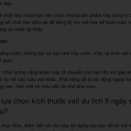
c đẹp.
ới chất liệu nhựa bạn nên chọn những sản phẩm hay công ty c
g với chất liệu dỏm sẽ dễ dàng bị rạn nứt hay vỡ hoàn toàn n
ờng có nhiệt độ thấp.
hôm:
áng nước, chống bụi và hạn chế trầy xước. Việc vệ sinh vali
i gian.
 Khối lượng nặng khiến việc di chuyển của bạn đôi khi gặp k
t so với các mẫu vali khác. Khả năng dễ bị tác động ngoại lự
ng cao. Hạn chế về màu sắc do khó pha màu.
lựa chọn kích thước vali du lịch 5 ngày 
êu?
 mục đích, điểm đến và nhu cầu sử dụng của bạn để có thể l