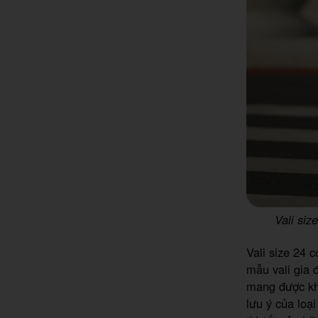
Vali siz
Vali size 24 
mẫu vali gia đ
mang được khá
lưu ý của loạ