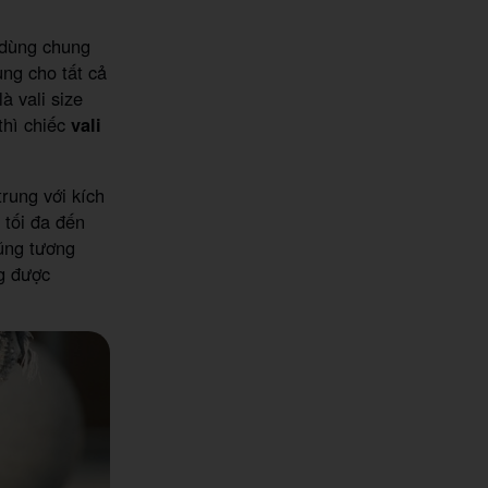
 dùng chung
ùng cho tất cả
à vali size
thì chiếc
vali
trung với kích
 tối đa đến
ũng tương
ng được