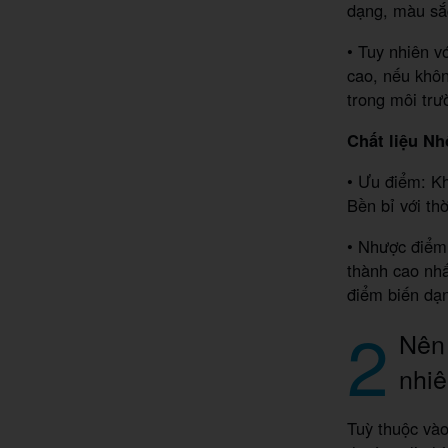
dạng, màu sắ
• Tuy nhiên v
cao, nếu khôn
trong môi trư
Chất liệu N
• Ưu điểm: Kh
Bền bỉ với thờ
• Nhược điểm:
thành cao nhấ
điểm biến dạ
2
Nên 
nhi
Tuỳ thuộc vào