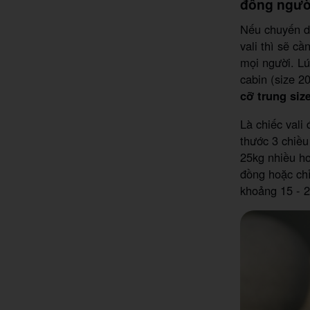
đông ngườ
Nếu chuyến d
vali thì sẽ c
mọi người. Lú
cabin (size 2
cỡ trung siz
Là chiếc vali 
thước 3 chiều
25kg nhiều hơ
đồng hoặc chỉ
khoảng 15 - 2