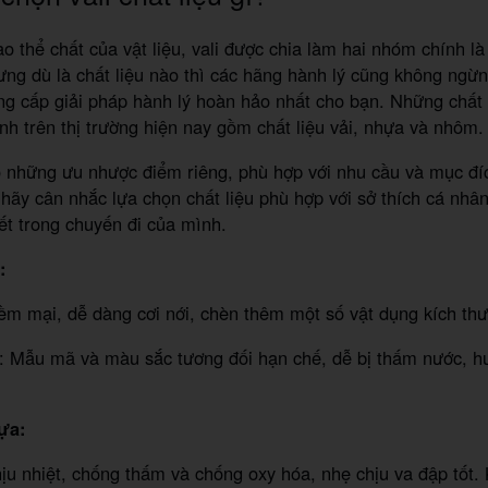
o thể chất của vật liệu, vali được chia làm hai nhóm chính l
ưng dù là chất liệu nào thì các hãng hành lý cũng không ngừn
g cấp giải pháp hành lý hoàn hảo nhất cho bạn. Những chất 
nh trên thị trường hiện nay gồm chất liệu vải, nhựa và nhôm
ó những ưu nhược điểm riêng, phù hợp với nhu cầu và mục đí
hãy cân nhắc lựa chọn chất liệu phù hợp với sở thích cá nhâ
iết trong chuyến đi của mình.
i:
m mại, dễ dàng cơi nới, chèn thêm một số vật dụng kích thư
: Mẫu mã và màu sắc tương đối hạn chế, dễ bị thấm nước, h
ựa:
ịu nhiệt, chống thấm và chống oxy hóa, nhẹ chịu va đập tốt.