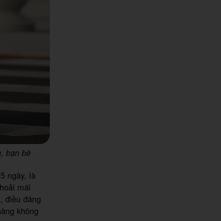
h, bạn bè
5 ngày, là
thoải mái
, điều đáng
 hàng không