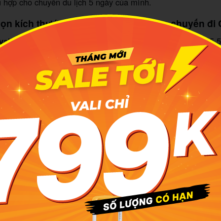
ù hợp cho chuyến du lịch 5 ngày của mình.
họn kích thước vali du lịch 5 ngày cho chuyến đi
(vali size cabin)
với kích thước 3 chiều 53cm x 36.5cm x 25.
 thước phù hợp nhất, thích hợp dành cho các chuyến đi cá nhâ
 tối đa là 16kg phù hợp với những chuyến du lịch ngắn ngày,
hể đựng được 5 - 15 bộ, nếu sắp xếp “khéo” thì con số này có
 là kích thước vali hành lí có thể xách tay khi di chuyển bằng
rực tiếp lên máy bay (hành lý xách tay), không cần tốn thời g
hư vậy thì bạn sẽ tự kiểm soát, quản lý hành lí của chính mì
p phải những trường hợp đổ vỡ, thiếu sót so với khi ký gửi. T
n muốn xách tay vali lên máy bay thì tổng trọng lượng hành l
đa 7kg.