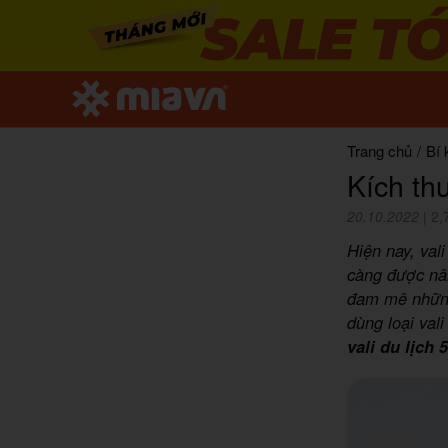
Trang chủ
/
Bí 
Kích th
20.10.2022
|
2,
Hiện nay, val
càng được nâ
đam mê những 
dùng loại val
vali du lịch 