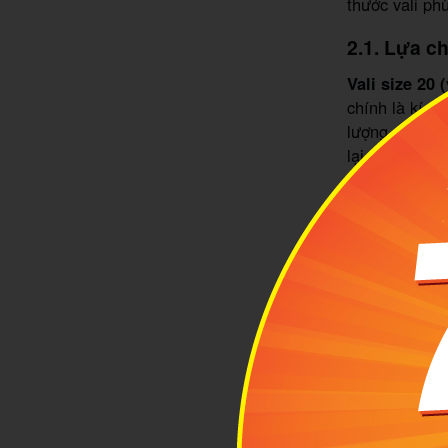
thước vali ph
2.1. Lựa c
Vali size 20 
chính là kích
lượng chứa đồ
lại. Bạn có t
nữa.
Đặc biệt, đây
có thể mang t
tục ký gửi. N
hơn, tránh gặ
lưu ý, nếu bạ
vượt quá tối 