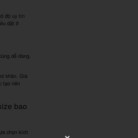
ó độ uy tín
ếu đặt ở
 cũng dễ dàng.
hó khăn. Giá
c tạo nên
size bao
ựa chọn kích