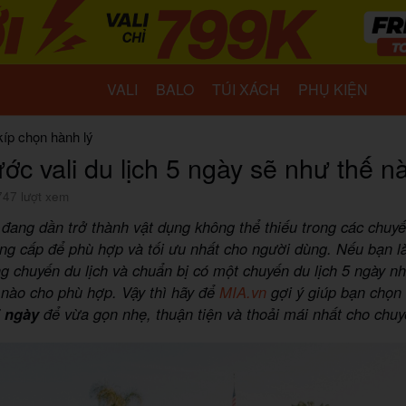
VALI
BALO
TÚI XÁCH
PHỤ KIỆN
kíp chọn hành lý
ước vali du lịch 5 ngày sẽ như thế n
747 lượt xem
i đang dần trở thành vật dụng không thể thiếu trong các chuyế
ng cấp để phù hợp và tối ưu nhất cho người dùng. Nếu bạn l
chuyến du lịch và chuẩn bị có một chuyến du lịch 5 ngày n
i nào cho phù hợp. Vậy thì hãy để
MIA.vn
gợi ý giúp bạn chọn
5 ngày
để vừa gọn nhẹ, thuận tiện và thoải mái nhất cho chuy