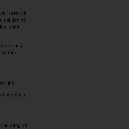
à vali mềm và
g cải tiến để
liệu chính
.
ch sử dụng
n và môi
ớc nhỏ.
ư hỏng hành
 Kiểu dáng đa