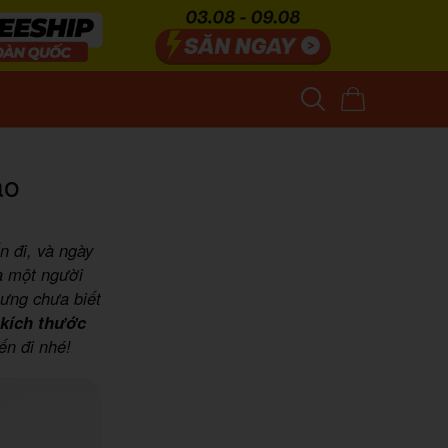
ào
n đi, và ngày
à một người
hưng chưa biết
kích thước
ến đi nhé!