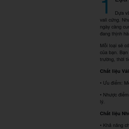
1
Dựa và
vali cứng. Nh
ngày càng cun
đang thịnh hà
Mỗi loại sẽ c
của bạn. Bạn 
trường, thời t
Chất liệu Vả
• Ưu điểm: Mề
• Nhược điểm
lý.
Chất liệu Nh
• Khả năng ch