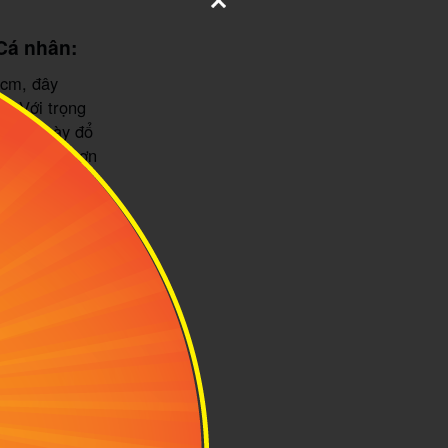
 Cá nhân:
5cm, đây
n. Với trọng
 từ 5 ngày đổ
 thể nhiều hơn
 máy bay. Bạn
ian làm thủ
nh dễ dàng
uy nhiên, nhớ
ý không được