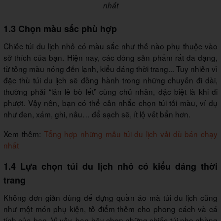
nhất
1.3 Chọn màu sắc phù hợp
Chiếc túi du lịch nhỏ có màu sắc như thế nào phụ thuộc vào
sở thích của bạn. Hiện nay, các dòng sản phẩm rất đa dạng,
từ tông màu nóng đến lạnh, kiểu dáng thời trang... Tuy nhiên vì
đặc thù túi du lịch sẽ đồng hành trong những chuyến đi dài,
thường phải “lăn lê bò lết” cùng chủ nhân, đặc biệt là khi đi
phượt. Vậy nên, bạn có thể cân nhắc chọn túi tối màu, ví dụ
như đen, xám, ghi, nâu… để sạch sẽ, ít lộ vết bẩn hơn.
Xem thêm:
Tổng hợp những mẫu túi du lịch vải dù bán chạy
nhất
1.4 Lựa chọn túi du lịch nhỏ có kiểu dáng thời
trang
Không đơn giản dùng để đựng quần áo mà túi du lịch cũng
như một món phụ kiện, tô điểm thêm cho phong cách và cá
tính của bạn. Vì vậy, bạn hãy chọn những chiếc túi nhẹ nhàng