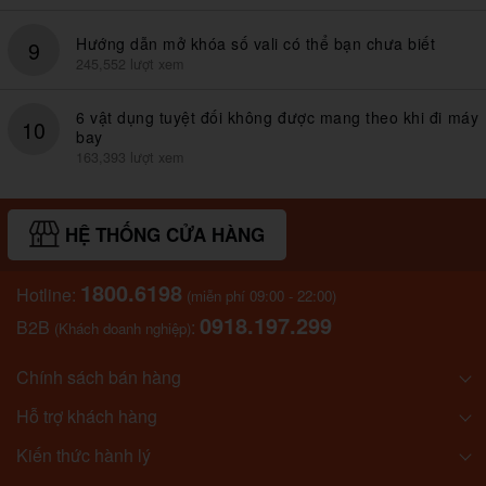
Hướng dẫn mở khóa số vali có thể bạn chưa biết
9
245,552 lượt xem
6 vật dụng tuyệt đối không được mang theo khi đi máy
10
bay
163,393 lượt xem
HỆ THỐNG CỬA HÀNG
1800.6198
Hotline:
(miễn phí 09:00 - 22:00)
0918.197.299
B2B
:
(Khách doanh nghiệp)
Chính sách bán hàng
Hỗ trợ khách hàng
Kiến thức hành lý