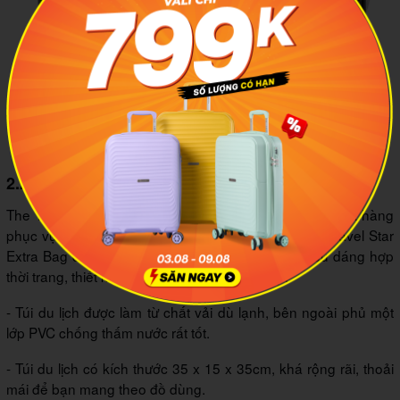
Mr Vui nổi tiếng với những mẫu túi đơn giản, độ bền cao
2.2 Túi xách The Travel Star Extra Bag
The Travel Star là thương hiệu chuyên sản xuất các mặt hàng
phục vụ du lịch. Trong đó, mẫu túi du lịch nhỏ The Travel Star
Extra Bag được rất nhiều bạn trẻ yêu thích bởi kiểu dáng hợp
thời trang, thiết kế lạ mắt và chất liệu cao cấp:
- Túi du lịch được làm từ chất vải dù lạnh, bên ngoài phủ một
lớp PVC chống thấm nước rất tốt.
- Túi du lịch có kích thước 35 x 15 x 35cm, khá rộng rãi, thoải
mái để bạn mang theo đồ dùng.