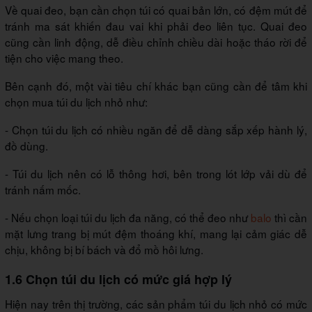
Về quai đeo, bạn cần chọn túi có quai bản lớn, có đệm mút để
tránh ma sát khiến đau vai khi phải đeo liên tục. Quai đeo
cũng cần linh động, dễ điều chỉnh chiều dài hoặc tháo rời để
tiện cho việc mang theo.
Bên cạnh đó, một vài tiêu chí khác bạn cũng cần để tâm khi
chọn mua túi du lịch nhỏ như:
- Chọn túi du lịch có nhiều ngăn để dễ dàng sắp xếp hành lý,
đồ dùng.
- Túi du lịch nên có lỗ thông hơi, bên trong lót lớp vải dù để
tránh nấm mốc.
- Nếu chọn loại túi du lịch đa năng, có thể đeo như
balo
thì cần
mặt lưng trang bị mút đệm thoáng khí, mang lại cảm giác dễ
chịu, không bị bí bách và đổ mồ hôi lưng.
1.6 Chọn túi du lịch có mức giá hợp lý
Hiện nay trên thị trường, các sản phẩm túi du lịch nhỏ có mức