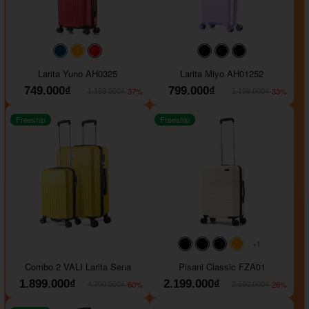
#093f69
#ffa500
#FF0000
#000000
#000000
#000000
Larita Yuno AH0325
Larita Miyo AH01252
749.000₫
799.000₫
-37%
-33%
1.189.000₫
1.199.000₫
Freeship
Freeship
+1
#000000
#000000
#000000
#ffa500
Combo 2 VALI Larita Sena
Pisani Classic FZA01
1.899.000₫
2.199.000₫
-60%
-26%
4.700.000₫
2.990.000₫