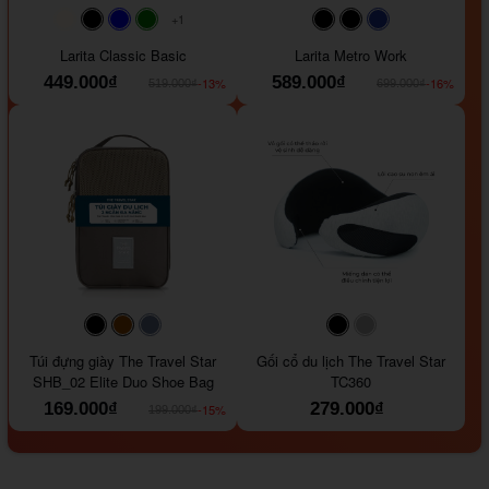
+1
#faf0e6
#000000
#0000FF
#008000
#000000
#000000
#1e35a5
Larita Classic Basic
Larita Metro Work
449.000₫
589.000₫
-13%
-16%
519.000₫
699.000₫
#000000
#964B00
#647290
#000000
#a9a9a9
Túi đựng giày The Travel Star
Gối cổ du lịch The Travel Star
SHB_02 Elite Duo Shoe Bag
TC360
169.000₫
279.000₫
-15%
199.000₫