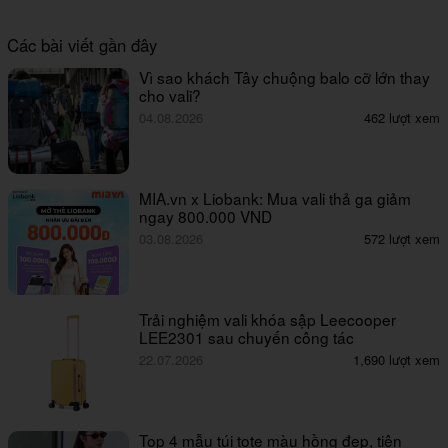
Các bài viết gần đây
Vì sao khách Tây chuộng balo cỡ lớn thay
cho vali?
04.08.2026
462 lượt xem
MIA.vn x Liobank: Mua vali thả ga giảm
ngay 800.000 VND
03.08.2026
572 lượt xem
Trải nghiệm vali khóa sập Leecooper
LEE2301 sau chuyến công tác
22.07.2026
1,690 lượt xem
Top 4 mẫu túi tote màu hồng đẹp, tiện