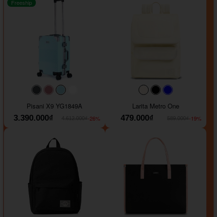
Freeship
#40454a
#b76e79
#9ad8e7
#ffffff
#faf0e6
#000000
#0000FF
Pisani X9 YG1849A
Larita Metro One
3.390.000₫
479.000₫
-26%
-19%
4.612.000₫
589.000₫