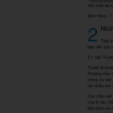
Vali thiết kế
Xem thêm:
Tì
2
Nhữn
Tiếp t
bạn nên lựa 
2.1 Vali Trunk
Trunki là thư
Thương hiệu 
lượng ưu việt
rất nhiều em 
Các mẫu vali 
như kì lân, h
bốn bánh xe c