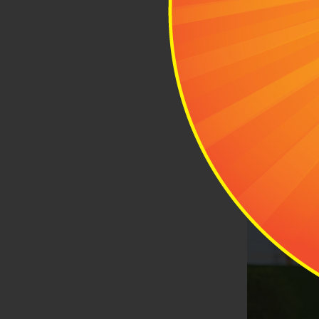
gắn vali vào.
- Vali xe đẩy:
kích thước lớ
nắng và dây 
đưa bé đi chơ
- Vali chạy b
khoảng 5km/h.
mái và lái xe
thích hợp để b