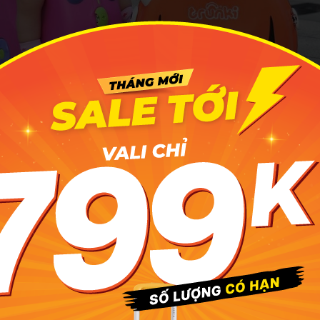
chất lượng, sức chịu tải trọng tốt để bé sử dụng lâu dài
 phẩm có kiểu dáng, chức năng phù hợp
 thị trường có khá nhiều mẫu vali ghế ngồi khác nhau. Một số
 như:
 ngồi thấp: Đây là sản phẩm có kích thước gọn gàng, chiều c
đẩy về vali di chuyển về phía trước. Dòng vali này có kiểu d
 lý nên được nhiều phụ huynh lựa chọn.
oter: Sản phẩm này được thiết kế tương tự như một chiếc xe 
 các bé lớn khoảng trên 5 tuổi sẽ thích hợp sử dụng. Phụ huyn
 sử dụng vui chơi hàng ngày. Khi đi học hoặc đi chơi thì sắp x