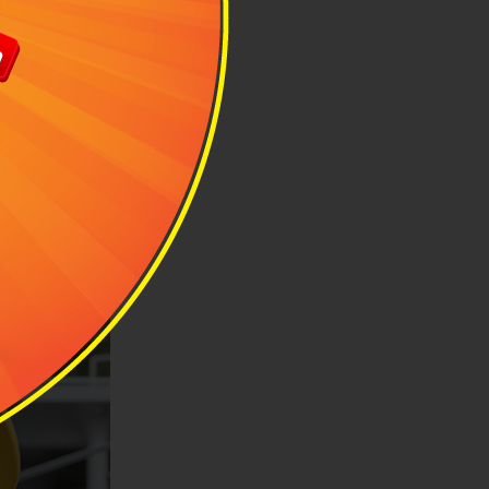
 3 tuổi. Vali
ần mái che
, phù hợp
ạy với tốc độ
hể ngồi thoải
g kềnh nên