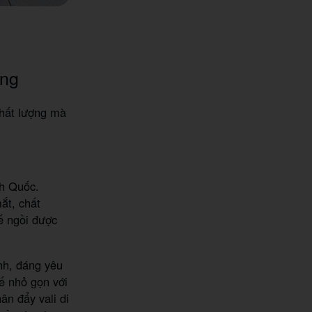
ợng
chất lượng mà
nh Quốc.
ắt, chất
ế ngồi được
nh, đáng yêu
ế nhỏ gọn với
ân đẩy vali di