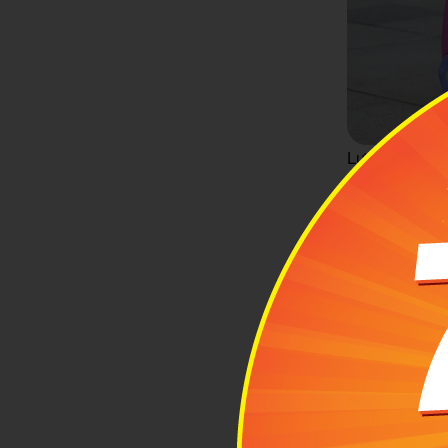
Lựa chọn vali 
1.4 Chọn sản
Hiện nay trên
có thể kể đến
- Vali có ghế
bé dùng chân 
giá thành hợp
- Vali xe Sco
vali. Vì vậy,
rời vali để bé