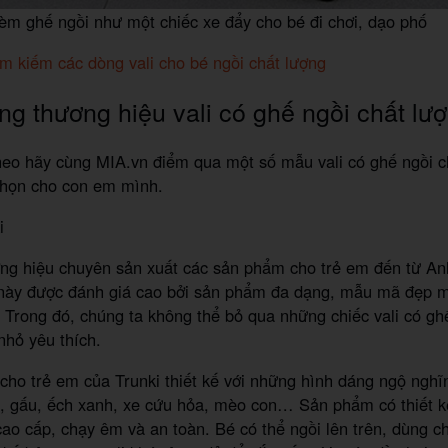
 kèm ghế ngồi như một chiếc xe đẩy cho bé đi chơi, dạo phố
m kiếm các dòng vali cho bé ngồi chất lượng
g thương hiệu vali có ghế ngồi chất lư
heo hãy cùng MIA.vn điểm qua một số mẫu vali có ghế ngồi 
chọn cho con em mình.
i
ơng hiệu chuyên sản xuất các sản phẩm cho trẻ em đến từ A
này được đánh giá cao bởi sản phẩm đa dạng, mẫu mã đẹp m
. Trong đó, chúng ta không thể bỏ qua những chiếc vali có gh
nhỏ yêu thích.
cho trẻ em của Trunki thiết kế với những hình dáng ngộ nghĩ
ổ, gấu, ếch xanh, xe cứu hỏa, mèo con… Sản phẩm có thiết k
ao cấp, chạy êm và an toàn. Bé có thể ngồi lên trên, dùng ch