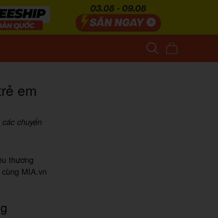
trẻ em
g các chuyến
ều thương
y cùng MIA.vn
ng