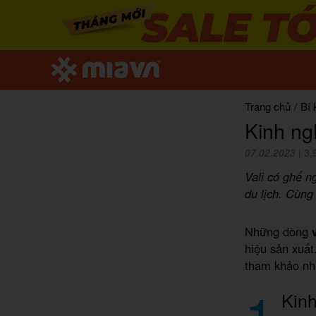
Trang chủ
/
Bí 
Kinh ng
07.02.2023
|
3,
Vali có ghế n
du lịch. Cùng 
Những dòng
hiệu sản xuấ
tham khảo nh
1
Kinh