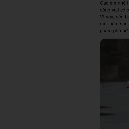
Các em nhỏ th
dòng vali có 
Vì vậy, nếu b
một năm sau,
phẩm phù hợp,