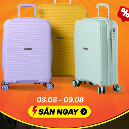
 Đây là loại vali có ghế ngồi dành cho các bé nhỏ, khoảng dưới
n, 1/4 sẽ hõm vào tạo thành ghế ngồi cho bé. Bên trên là ph
đai an toàn. Loại này thường được các mẹ bỉm sữa ưa chuộng
i, dạo phố.
ằng pin: Loại vali thông minh này sử dụng năng lượng điện, ch
 Vali thường thiết kế như một chiếc xe máy mô hình, bé có t
 vui chơi. Tuy nhiên, kiểu vali có ghế ngồi này khá nặng, cồn
é đi học, đi chơi hàng ngày hơn là đi du lịch.