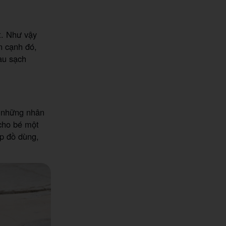
ốt. Như vậy
n cạnh đó,
lau sạch
h những nhân
 cho bé một
ếp đồ dùng,