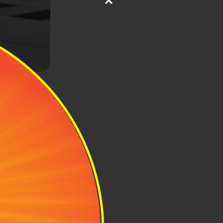
 loại phổ biến
ao vừa đủ để
áng đơn giản,
trượt gắn thêm
h có thể tháo
ếp hành lý và