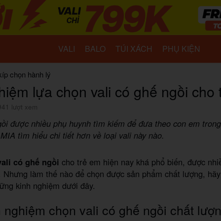
VALI
BALO
TÚI XÁCH
PHỤ KIỆN
kíp chọn hành lý
hiệm lựa chọn vali có ghế ngồi cho 
941 lượt xem
gồi được nhiều phụ huynh tìm kiếm để đưa theo con em tron
MIA tìm hiểu chi tiết hơn về loại vali này nào.
vali có ghế ngồi
cho trẻ em hiện nay khá phổ biến, được nhi
t. Nhưng làm thế nào để chọn được sản phẩm chất lượng, hã
ững kinh nghiệm dưới đây.
 nghiệm chọn vali có ghế ngồi chất lượ