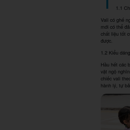
1.1 Ch
Vali có ghế ng
mới có thể đả
chất liệu tốt
được.
1.2 Kiểu dán
Hầu hết các 
vật ngộ nghĩn
chiếc vali th
hành lý, tự bả