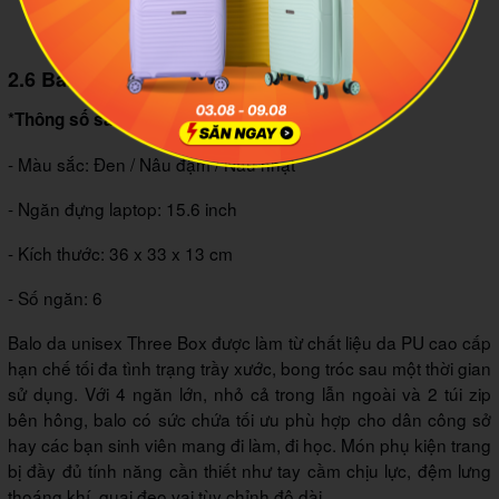
Kích thước balo Three Box oversize khá lý tưởng để đựng
đồ dùng mang đi làm, đi học
2.6 Balo da unisex Three Box
*Thông số sản phẩm
- Màu sắc: Đen / Nâu đậm / Nâu nhạt
- Ngăn đựng laptop: 15.6 inch
- Kích thước: 36 x 33 x 13 cm
- Số ngăn: 6
Balo da unisex Three Box được làm từ chất liệu da PU cao cấp
hạn chế tối đa tình trạng trầy xước, bong tróc sau một thời gian
sử dụng. Với 4 ngăn lớn, nhỏ cả trong lẫn ngoài và 2 túi zip
bên hông, balo có sức chứa tối ưu phù hợp cho dân công sở
hay các bạn sinh viên mang đi làm, đi học. Món phụ kiện trang
bị đầy đủ tính năng cần thiết như tay cầm chịu lực, đệm lưng
thoáng khí, quai đeo vai tùy chỉnh độ dài…