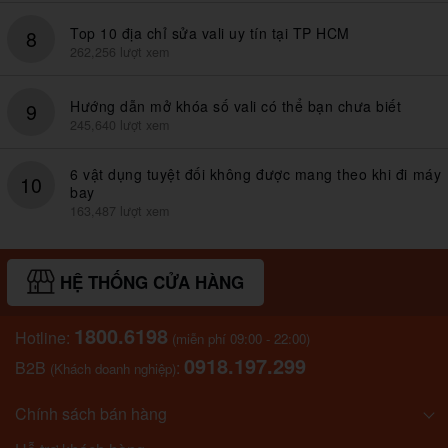
Top 10 địa chỉ sửa vali uy tín tại TP HCM
8
262,256 lượt xem
Hướng dẫn mở khóa số vali có thể bạn chưa biết
9
245,640 lượt xem
6 vật dụng tuyệt đối không được mang theo khi đi máy
10
bay
163,487 lượt xem
HỆ THỐNG CỬA HÀNG
1800.6198
Hotline:
(miễn phí 09:00 - 22:00)
0918.197.299
B2B
:
(Khách doanh nghiệp)
Chính sách bán hàng