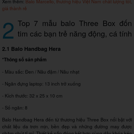
Xem thêm:
Balo Marcello, thương hiệu Việt Nam chất lượng tốt,
giá thành rẻ
2
Top 7 mẫu balo Three Box đốn
tim các bạn trẻ năng động, cá tính
2.1 Balo Handbag Hera
*Thông số sản phẩm
- Màu sắc: Đen / Nâu đậm / Nâu nhạt
- Ngăn đựng laptop: 13 inch trở xuống
- Kích thước: 32 x 25 x 10 cm
- Số ngăn: 8
Balo Handbag Hera đến từ thương hiệu Three Box nổi bật với
chất liệu da trơn mịn, bền đẹp và những đường may được
chăm chút tỉ mỉ. Thiết kế nắp đóng kết hợp cùng dây khóa kéo