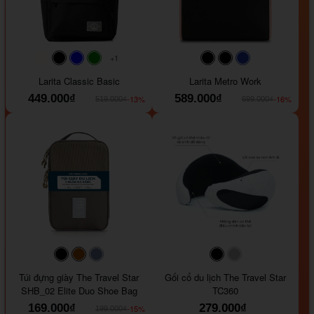
+1
#faf0e6
#000000
#0000FF
#008000
#000000
#000000
#1e35a5
Larita Classic Basic
Larita Metro Work
449.000₫
589.000₫
-13%
-16%
519.000₫
699.000₫
#000000
#964B00
#647290
#000000
#a9a9a9
Túi đựng giày The Travel Star
Gối cổ du lịch The Travel Star
SHB_02 Elite Duo Shoe Bag
TC360
169.000₫
279.000₫
-15%
199.000₫