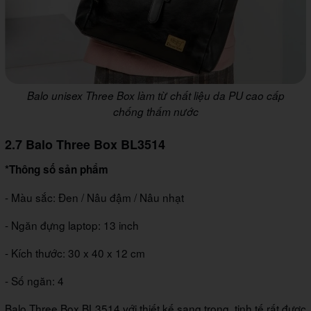
Balo unisex Three Box làm từ chất liệu da PU cao cấp
chống thấm nước
2.7 Balo Three Box BL3514
*Thông số sản phẩm
- Màu sắc: Đen / Nâu đậm / Nâu nhạt
- Ngăn đựng laptop: 13 inch
- Kích thước: 30 x 40 x 12 cm
- Số ngăn: 4
Balo Three Box BL3514 với thiết kế sang trọng, tinh tế rất được