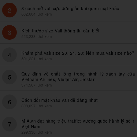
3 cách mở vali cực đơn giản khi quên mật khẩu
2
602,604 lượt xem
Kích thước size Vali thông tin cần biết
3
523,233 lượt xem
Khám phá vali size 20, 24, 28: Nên mua vali size nào?
4
501,221 lượt xem
Quy định về chất lỏng trong hành lý xách tay của
5
Vietnam Airlines, Vietjet Air, Jetstar
374,567 lượt xem
Cách đổi mật khẩu vali dễ dàng nhất
6
308,097 lượt xem
MIA.vn đạt hàng triệu traffic: vương quốc hành lý số 1
7
Việt Nam
299,330 lượt xem