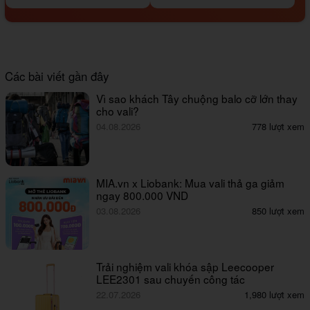
Các bài viết gần đây
Vì sao khách Tây chuộng balo cỡ lớn thay
cho vali?
04.08.2026
778 lượt xem
MIA.vn x Liobank: Mua vali thả ga giảm
ngay 800.000 VND
03.08.2026
850 lượt xem
Trải nghiệm vali khóa sập Leecooper
LEE2301 sau chuyến công tác
22.07.2026
1,980 lượt xem