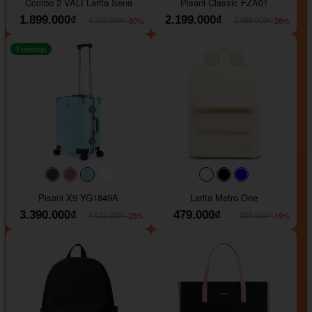
Combo 2 VALI Larita Sena
Pisani Classic FZA01
1.899.000₫
2.199.000₫
-60%
-26%
4.700.000₫
2.990.000₫
Freeship
#40454a
#b76e79
#9ad8e7
#ffffff
#faf0e6
#000000
#0000FF
Pisani X9 YG1849A
Larita Metro One
3.390.000₫
479.000₫
-26%
-19%
4.612.000₫
589.000₫