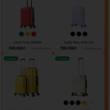
#093f69
#ffa500
#FF0000
#000000
#000000
#000000
Larita Yuno AH0325
Larita Miyo AH01252
749.000₫
799.000₫
-37%
-33%
1.189.000₫
1.199.000₫
Freeship
Freeship
+1
#000000
#000000
#000000
#ffa500