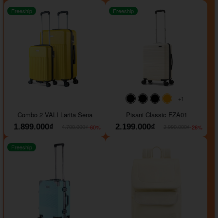
Freeship
Freeship
+1
#000000
#000000
#000000
#ffa500
Combo 2 VALI Larita Sena
Pisani Classic FZA01
1.899.000₫
2.199.000₫
-60%
-26%
4.700.000₫
2.990.000₫
Freeship