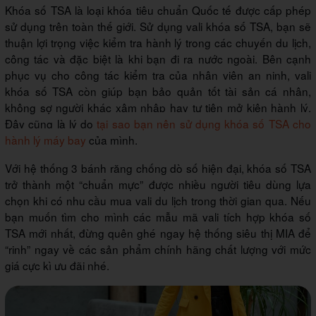
Khóa số TSA là loại khóa tiêu chuẩn Quốc tế được cấp phép
sử dụng trên toàn thế giới. Sử dụng vali khóa số TSA, bạn sẽ
thuận lợi trọng việc kiểm tra hành lý trong các chuyến du lịch,
công tác và đặc biệt là khi bạn đi ra nước ngoài. Bên cạnh
phục vụ cho công tác kiểm tra của nhân viên an ninh, vali
khóa số TSA còn giúp bạn bảo quản tốt tài sản cá nhân,
không sợ người khác xâm nhập hay tự tiện mở kiện hành lý.
Đây cũng là lý do
tại sao bạn nên sử dụng khóa số TSA cho
hành lý máy bay
của mình.
Với hệ thống 3 bánh răng chống dò số hiện đại, khóa số TSA
trở thành một “chuẩn mực” được nhiều người tiêu dùng lựa
chọn khi có nhu cầu mua vali du lịch trong thời gian qua. Nếu
bạn muốn tìm cho mình các mẫu mã vali tích hợp khóa số
TSA mới nhất, đừng quên ghé ngay hệ thống siêu thị MIA để
“rinh” ngay về các sản phẩm chính hãng chất lượng với mức
giá cực kì ưu đãi nhé.