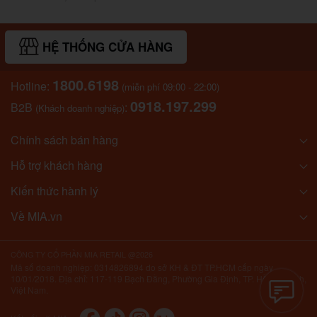
HỆ THỐNG CỬA HÀNG
1800.6198
Hotline:
(miễn phí 09:00 - 22:00)
0918.197.299
B2B
:
(Khách doanh nghiệp)
Chính sách bán hàng
Hỗ trợ khách hàng
Kiến thức hành lý
Về MIA.vn
CÔNG TY CỔ PHẦN MIA RETAIL @2026
Mã số doanh nghiệp: 0314826894 do sở KH & ĐT TP.HCM cấp ngày
10/01/2018. Địa chỉ: 117-119 Bạch Đằng, Phường Gia Định, TP. Hồ Chí Minh,
Việt Nam.