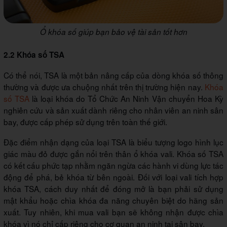
Ổ khóa số giúp bạn bảo vệ tài sản tốt hơn
2.2 Khóa số TSA
Có thể nói, TSA là một bản nâng cấp của dòng khóa số thông
thường và được ưa chuộng nhất trên thị trường hiện nay.
Khóa
số TSA
là loại khóa do Tổ Chức An Ninh Vận chuyển Hoa Kỳ
nghiên cứu và sản xuất dành riêng cho nhân viên an ninh sân
bay, được cấp phép sử dụng trên toàn thế giới.
Đặc điểm nhận dạng của loại TSA là biểu tượng logo hình lục
giác màu đỏ được gắn nổi trên thân ổ khóa vali. Khóa số TSA
có kết cấu phức tạp nhằm ngăn ngừa các hành vi dùng lực tác
động để phá, bẻ khóa từ bên ngoài. Đối với loại vali tích hợp
khóa TSA, cách duy nhất để đóng mở là bạn phải sử dụng
mật khẩu hoặc chìa khóa đa năng chuyên biệt do hãng sản
xuất. Tuy nhiên, khi mua vali bạn sẽ không nhận được chìa
khóa vì nó chỉ cấp riêng cho cơ quan an ninh tại sân bay.