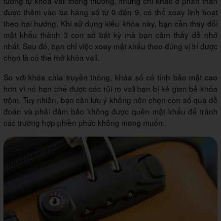
tương tự khóa vali thông thường, nhưng chỉ khác ở phần thân
được thêm vào ba hàng số từ 0 đến 9, có thể xoay linh hoạt
theo hai hướng. Khi sử dụng kiểu khóa này, bạn cần thay đổi
mật khẩu thành 3 con số bất kỳ mà bạn cảm thấy dễ nhớ
nhất. Sau đó, bạn chỉ việc xoay mật khẩu theo đúng vị trí được
chọn là có thể mở khóa vali.
So với khóa chìa truyền thống, khóa số có tính bảo mật cao
hơn vì nó hạn chế được các rủi ro vali bạn bị kẻ gian bẻ khóa
trộm. Tuy nhiên, bạn cần lưu ý không nên chọn con số quá dễ
đoán và phải đảm bảo không được quên mật khẩu để tránh
các trường hợp phiền phức không mong muốn.