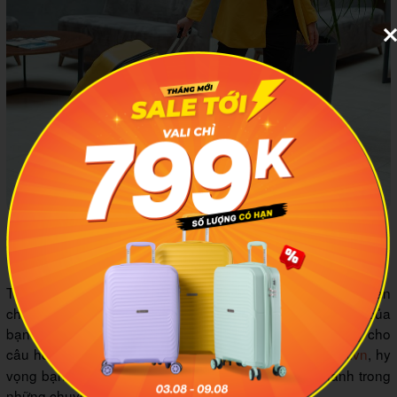
Sở hữu sản phẩm vali chất lượng sẽ giúp chuyến đi của
bạn càng thêm thuận lợi
Tìm được chiếc vali ưng ý, có thể bảo quản tốt tài sản cá nhân
chính là một trong những bí kíp giúp hành trình du lịch của
bạn càng trở nên thuận tiện, hoàn hảo hơn. Với các gợi ý cho
câu hỏi sử dụng vali
từ
MIA.vn
, hy
khóa số có an toàn không
vọng bạn sẽ tìm được một “chân ái” lý tưởng đồng hành trong
những chuyến đi sắp tới.