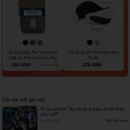
#000000
#964B00
#647290
#000000
#a9a9a9
Túi đựng giày The Travel Star
Gối cổ du lịch The Travel Star
SHB_02 Elite Duo Shoe Bag
TC360
169.000₫
279.000₫
-15%
199.000₫
Các bài viết gần đây
Vì sao khách Tây chuộng balo cỡ lớn thay
cho vali?
04.08.2026
434 lượt xem