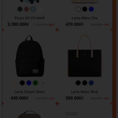
#40454a
#b76e79
#9ad8e7
#ffffff
#faf0e6
#000000
#0000FF
Pisani X9 YG1849A
Larita Metro One
3.390.000₫
479.000₫
-26%
-19%
4.612.000₫
589.000₫
+1
#faf0e6
#000000
#0000FF
#008000
#000000
#000000
#1e35a5
Larita Classic Basic
Larita Metro Work
449.000₫
589.000₫
-13%
-16%
519.000₫
699.000₫