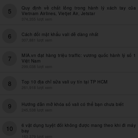
Quy định về chất lỏng trong hành lý xách tay của
5
Vietnam Airlines, Vietjet Air, Jetstar
374,355 lượt xem
Cách đổi mật khẩu vali dễ dàng nhất
6
307,881 lượt xem
MIA.vn đạt hàng triệu traffic: vương quốc hành lý số 1
7
Việt Nam
299,038 lượt xem
Top 10 địa chỉ sửa vali uy tín tại TP HCM
8
261,918 lượt xem
Hướng dẫn mở khóa số vali có thể bạn chưa biết
9
245,538 lượt xem
6 vật dụng tuyệt đối không được mang theo khi đi máy
10
bay
163,379 lượt xem