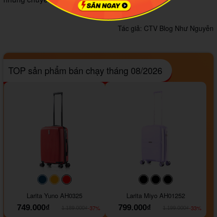
Tác giả:
CTV Blog Như Nguyễn
TOP sản phẩm bán chạy tháng 08/2026
#093f69
#ffa500
#FF0000
#000000
#000000
#000000
Larita Yuno AH0325
Larita Miyo AH01252
749.000₫
799.000₫
-37%
-33%
1.189.000₫
1.199.000₫