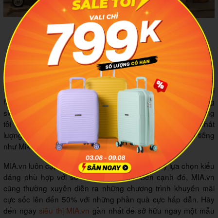
Một chiếc vali bền đẹp giúp quá trình di chuyển của phái
đẹp thuận tiện
Một chiếc
vali bền đẹp
không chỉ giúp quá trình di chuyển của
phái đẹp thuận tiện mà còn góp phần tôn lên phong cách, cá
tính riêng của các nàng. Nếu bạn muốn sở hữu một chiếc vali
hoàn hảo về cả chất lượng và thẩm mỹ, hãy đến hệ thống
siêu thị MIA.vn để có được sự lựa chọn đúng đắn nhất. Chúng
tôi cam kết mang đến cho các bạn những sản phẩm chất
lượng, hàng chính hãng đến từ những thương hiệu nổi tiếng
như Mikko, Cartinoe,…
MIA.vn luôn cập nhật mẫu vali mới cho bạn tuỳ ý lựa chọn kiểu
dáng phù hợp với sở thích của mình. Bên cạnh đó, MIA.vn
cũng thường xuyên diễn ra những chương trình khuyến mãi
cực sốc lên đến 50% với những phần quà cực hấp dẫn. Hãy
đến ngay
siêu thị MIA.vn
gần nhất để sở hữu ngay một mẫu