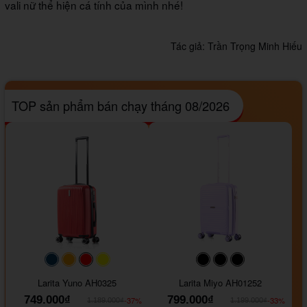
vali nữ thể hiện cá tính của mình nhé!
Tác giả:
Trần Trọng Minh Hiếu
TOP sản phẩm bán chạy tháng 08/2026
#093f69
#ffa500
#FF0000
#FFFF00
#000000
#000000
#000000
Larita Yuno AH0325
Larita Miyo AH01252
749.000₫
799.000₫
-37%
-33%
1.189.000₫
1.199.000₫