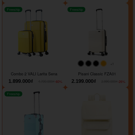
Freeship
Freeship
+1
#000000
#000000
#000000
#ffa500
Combo 2 VALI Larita Sena
Pisani Classic FZA01
1.899.000₫
2.199.000₫
-60%
-26%
4.700.000₫
2.990.000₫
Freeship