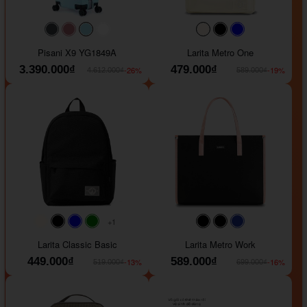
#40454a
#b76e79
#9ad8e7
#ffffff
#faf0e6
#000000
#0000FF
Pisani X9 YG1849A
Larita Metro One
3.390.000₫
479.000₫
-26%
-19%
4.612.000₫
589.000₫
+1
#faf0e6
#000000
#0000FF
#008000
#000000
#000000
#1e35a5
Larita Classic Basic
Larita Metro Work
449.000₫
589.000₫
-13%
-16%
519.000₫
699.000₫