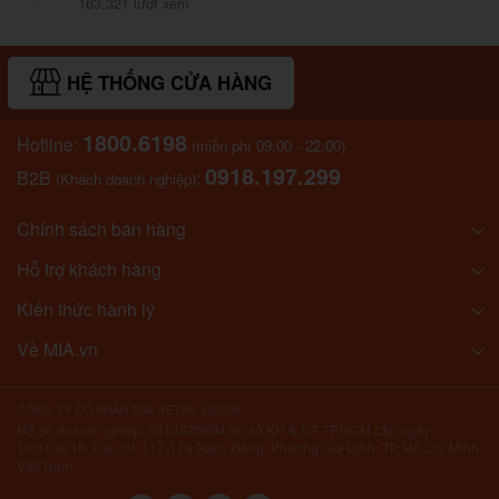
163,321 lượt xem
HỆ THỐNG CỬA HÀNG
1800.6198
Hotline:
(miễn phí 09:00 - 22:00)
0918.197.299
B2B
:
(Khách doanh nghiệp)
Chính sách bán hàng
Hỗ trợ khách hàng
Kiến thức hành lý
Về MIA.vn
CÔNG TY CỔ PHẦN MIA RETAIL @2026
Mã số doanh nghiệp: 0314826894 do sở KH & ĐT TP.HCM cấp ngày
10/01/2018. Địa chỉ: 117-119 Bạch Đằng, Phường Gia Định, TP. Hồ Chí Minh,
Việt Nam.