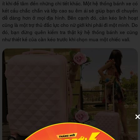
ít khi để tâm đến những chi tiết khác. Một hệ thống bánh xe có
kết cấu chắc chắn và lớp cao su êm ái sẽ giúp bạn di chuyển
dễ dàng hơn ở mọi địa hình. Bên cạnh đó, cần kéo linh hoạt
cũng là một trợ thủ đắc lực cho nữ giới khi phải đi một mình. Do
đó, bạn đừng quên kiểm tra thật kỹ hệ thống bánh xe cũng
như thiết kế của cần kéo trước khi chọn mua một chiếc vali.