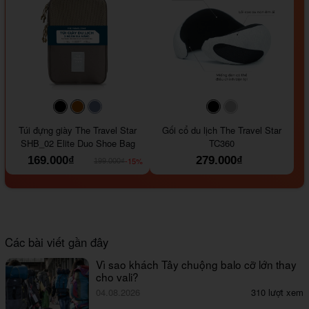
#000000
#964B00
#647290
#000000
#a9a9a9
Túi đựng giày The Travel Star
Gối cổ du lịch The Travel Star
SHB_02 Elite Duo Shoe Bag
TC360
169.000₫
279.000₫
-15%
199.000₫
Các bài viết gần đây
Vì sao khách Tây chuộng balo cỡ lớn thay
cho vali?
04.08.2026
310 lượt xem