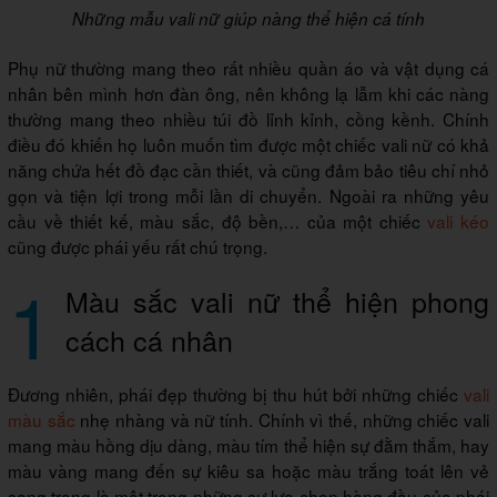
Những mẫu vali nữ giúp nàng thể hiện cá tính
Phụ nữ thường mang theo rất nhiều quần áo và vật dụng cá
nhân bên mình hơn đàn ông, nên không lạ lẫm khi các nàng
thường mang theo nhiều túi đồ lỉnh kỉnh, cồng kềnh. Chính
điều đó khiến họ luôn muốn tìm được một chiếc vali nữ có khả
năng chứa hết đồ đạc cần thiết, và cũng đảm bảo tiêu chí nhỏ
gọn và tiện lợi trong mỗi lần di chuyển. Ngoài ra những yêu
cầu về thiết kế, màu sắc, độ bền,… của một chiếc
vali kéo
cũng được phái yếu rất chú trọng.
1
Màu sắc vali nữ thể hiện phong
cách cá nhân
Đương nhiên, phái đẹp thường bị thu hút bởi những chiếc
vali
màu sắc
nhẹ nhàng và nữ tính. Chính vì thế, những chiếc vali
mang màu hồng dịu dàng, màu tím thể hiện sự đằm thắm, hay
màu vàng mang đến sự kiêu sa hoặc màu trắng toát lên vẻ
sang trọng là một trong những sự lựa chọn hàng đầu của phái