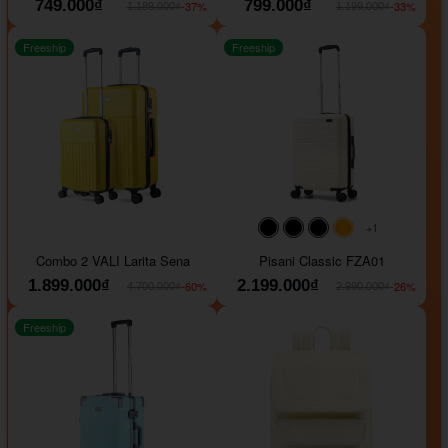
749.000₫
799.000₫
-37%
-33%
1.189.000₫
1.199.000₫
Freeship
Freeship
+1
#000000
#000000
#000000
#ffa500
Combo 2 VALI Larita Sena
Pisani Classic FZA01
1.899.000₫
2.199.000₫
-60%
-26%
4.700.000₫
2.990.000₫
Freeship