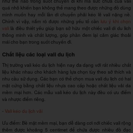
như thế nào trong suốt chuyến đi khi mà sức chứa của vali
quá nhỏ khiến bạn không thể mang theo được những đồ dùng
mình muốn hay mỗi lần di chuyển phải kéo lê vali nặng nề.
Chính vì vậy, nắm rõ được những yếu tố cần
lưu ý khi chọn
vali
là điều thiết yếu giúp bạn sở hữu một chiếc vali di du lich
thông minh và chất lượng, góp phần đem lại cảm giác thoải
mái cho bạn trong suốt chuyến đi.
Chất liệu các loại vali du lịch
Thị trường vali kéo du lịch hiện nay đa dạng với rất nhiều chất
liệu khác nhau cho khách hàng lựa chọn tùy theo sở thích và
nhu cầu sử dụng. Các bạn có thể chọn mua vali du lịch có hai
mặt cứng bằng chất liệu nhựa cao cấp hoặc chất liệu vải da
mềm mại hơn. Các mẫu vali kéo du lịch này đều có ưu điểm
và nhược điểm riêng.
-
Vali kéo du lịch vải
Ưu điểm: Bề mặt mềm mại, bạn dễ dàng cơi nới chiếc vali rộng
thêm được khoảng 5 centimet để chứa được nhiều đồ đạc