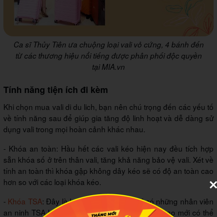
Ca sĩ Thủy Tiên ưa chuộng loại vali vỏ cứng, 4 bánh đến
từ các thương hiệu nổi tiếng được phân phối độc quyền
tại MIA.vn
Tính năng tiện ích đi kèm
Khi chọn mua vali di du lich, bạn nên chú trọng đến các yếu tố
về tính năng sau để giúp gia tăng độ linh hoạt và dễ dàng sử
dụng vali trong mọi hoàn cảnh khác nhau.
- Khóa an toàn: Hầu hết các vali kéo hiện nay đều tích hợp
sẵn khóa số ở trên thân vali, tăng khả năng bảo vệ vali. Xét về
tính an toàn thì khóa gập không dây kéo sẽ có độ an toàn cao
hơn so với các loại khóa kéo.
-
Khóa TSA
: Đây là loại khóa đặc biệt, chỉ có những nhân viên
an ninh TSA hoặc bên an ninh khác được đào tạo mới có thể