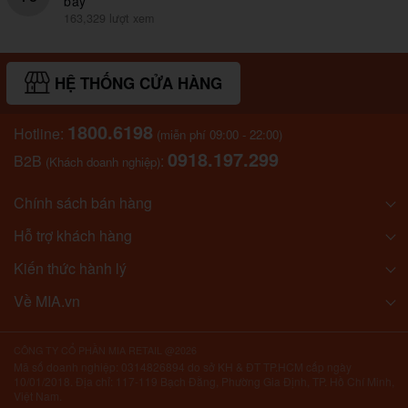
bay
163,329 lượt xem
HỆ THỐNG CỬA HÀNG
1800.6198
Hotline:
(miễn phí 09:00 - 22:00)
0918.197.299
B2B
:
(Khách doanh nghiệp)
Chính sách bán hàng
Hỗ trợ khách hàng
Kiến thức hành lý
Về MIA.vn
CÔNG TY CỔ PHẦN MIA RETAIL @2026
Mã số doanh nghiệp: 0314826894 do sở KH & ĐT TP.HCM cấp ngày
10/01/2018. Địa chỉ: 117-119 Bạch Đằng, Phường Gia Định, TP. Hồ Chí Minh,
Việt Nam.