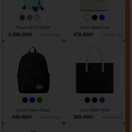
#40454a
#b76e79
#9ad8e7
#ffffff
#faf0e6
#000000
#0000FF
Pisani X9 YG1849A
Larita Metro One
3.390.000₫
479.000₫
-26%
-19%
4.612.000₫
589.000₫
+1
#faf0e6
#000000
#0000FF
#008000
#000000
#000000
#1e35a5
Larita Classic Basic
Larita Metro Work
449.000₫
589.000₫
-13%
-16%
519.000₫
699.000₫