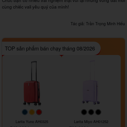
Chúc bạn có nhiều trải nghiệm thật vui tại những vùng đất mới
cùng chiếc vali yêu quý của mình!
Tác giả:
Trần Trọng Minh Hiếu
TOP sản phẩm bán chạy tháng 08/2026
#093f69
#ffa500
#FF0000
#000000
#000000
#000000
Larita Yuno AH0325
Larita Miyo AH01252