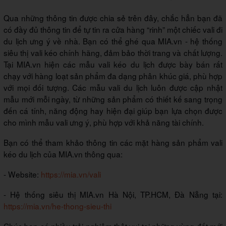
Qua những thông tin được chia sẻ trên đây, chắc hẳn bạn đã
có đầy đủ thông tin để tự tin ra cửa hàng “rinh” một chiếc vali đi
du lịch ưng ý về nhà. Bạn có thể ghé qua MIA.vn - hệ thống
siêu thị vali kéo chính hãng, đảm bảo thời trang và chất lượng.
Tại MIA.vn hiện các mẫu vali kéo du lịch được bày bán rất
chạy với hàng loạt sản phẩm đa dạng phân khúc giá, phù hợp
với mọi đối tượng. Các mẫu vali du lịch luôn được cập nhật
mẫu mới mỗi ngày, từ những sản phẩm có thiết kế sang trọng
đến cá tính, năng động hay hiện đại giúp bạn lựa chọn được
cho mình mẫu vali ưng ý, phù hợp với khả năng tài chính.
Bạn có thể tham khảo thông tin các mặt hàng sản phẩm vali
kéo du lịch của MIA.vn thông qua:
- Website:
https://mia.vn/vali
- Hệ thống siêu thị MIA.vn Hà Nội, TP.HCM, Đà Nẵng tại:
https://mia.vn/he-thong-sieu-thi