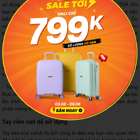
sử dụng chìa khóa chuyên biệt dành riêng cho khóa TSA. Khi
bạn mua vali đi du lịch có khóa số TSA rất thuận lợi trong việc
kiểm tra hành lý cho chuyến đi du lịch, công tác của bạn. Do
các loại khóa dây thông thường phải cắt bỏ ra mới có thể kiểm
tra hành lý, dễ gây tổn hại cho vali. Còn với khóa số TSA sẽ
được mở bằng chìa khóa riêng nên không gây ra bất cứ thiệt
hại nào đến hành lý.
- Bánh xe xoay 360 độ: Nên chọn bánh xe có có khả năng
xoay 360 độ để giúp bạn dễ dàng di chuyển trong mọi tư thế
kéo hay đẩy,...
- Trọng lượng nhẹ: Trước khi mua, cần cân nhắc trọng lượng
thực của chiếc vali, nếu chiếc vali quá nặng sẽ gây tăng áp lực
lên khối lượng hành lý, lố mức cân quy định mà bạn được
phép mang theo.
Tay cầm vali dễ sử dụng
Tay kéo của vali đi du lịch cũng là điều mà bạn nên quan tâm,
đặc biệt là với loại vali 2 bánh vì một số loại 4 bánh khi đựng