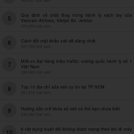
500,431 lượt xem
Quy định về chất lỏng trong hành lý xách tay của
5
Vietnam Airlines, Vietjet Air, Jetstar
374,293 lượt xem
Cách đổi mật khẩu vali dễ dàng nhất
6
307,769 lượt xem
MIA.vn đạt hàng triệu traffic: vương quốc hành lý số 1
7
Việt Nam
298,928 lượt xem
Top 10 địa chỉ sửa vali uy tín tại TP HCM
8
261,816 lượt xem
Hướng dẫn mở khóa số vali có thể bạn chưa biết
9
245,490 lượt xem
6 vật dụng tuyệt đối không được mang theo khi đi máy
10