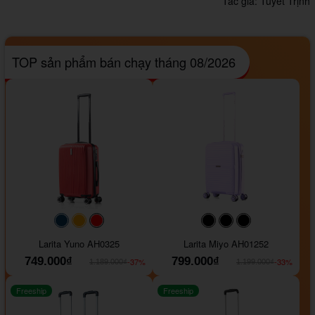
Tác giả:
Tuyết Trịnh
TOP sản phẩm bán chạy tháng 08/2026
#093f69
#ffa500
#FF0000
#000000
#000000
#000000
Larita Yuno AH0325
Larita Miyo AH01252
749.000₫
799.000₫
-37%
-33%
1.189.000₫
1.199.000₫
Freeship
Freeship