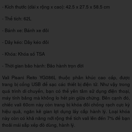
- Kích thước (dài x rộng x cao): 42.5 x 27.5 x 58.5 cm
- Thể tích: 62L
- Bánh xe: Bánh xe đôi
- Dây kéo: Dây kéo đôi
- Khóa: Khóa số TSA
- Thời gian bảo hành: Bảo hành trọn đời
Vali Pisani Reito YG086L thuộc phân khúc cao cấp, được
trang bị cổng USB để sạc các thiết bị điện tử. Như vậy trong
quá trình di chuyển, bạn có thể yên tâm sử dụng điện thoại,
máy tính bảng mà không lo hết pin giữa chừng. Bên cạnh đó,
chiếc vali 60cm này còn trang bị khóa đôi chống rạch cực kỳ
hiệu quả, ngăn kẻ gian lợi dụng lấy cắp hành lý. Loại khóa
này còn có khả năng nới rộng thể tích vali lên đến 7% để bạn
thoải mái sắp xếp đồ dùng, hành lý.