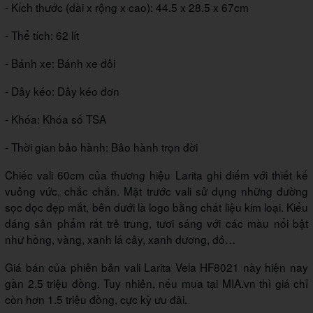
- Kích thước (dài x rộng x cao): 44.5 x 28.5 x 67cm
- Thể tích: 62 lít
- Bánh xe: Bánh xe đôi
- Dây kéo: Dây kéo đơn
- Khóa: Khóa số TSA
- Thời gian bảo hành: Bảo hành trọn đời
Chiếc vali 60cm của thương hiệu Larita ghi điểm với thiết kế
vuông vức, chắc chắn. Mặt trước vali sử dụng những đường
sọc dọc đẹp mắt, bên dưới là logo bằng chất liệu kim loại. Kiểu
dáng sản phẩm rất trẻ trung, tươi sáng với các màu nổi bật
như hồng, vàng, xanh lá cây, xanh dương, đỏ…
Giá bán của phiên bản vali Larita Vela HF8021 này hiện nay
gần 2.5 triệu đồng. Tuy nhiên, nếu mua tại MIA.vn thì giá chỉ
còn hơn 1.5 triệu đồng, cực kỳ ưu đãi.