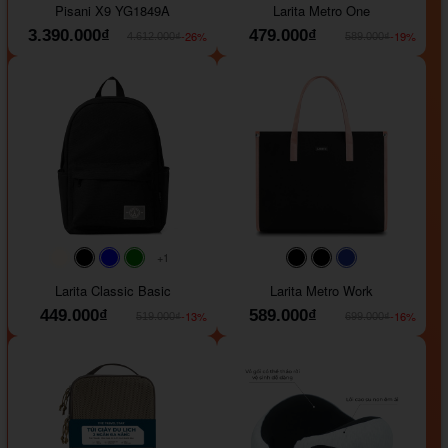
Pisani X9 YG1849A
Larita Metro One
3.390.000₫
479.000₫
-26%
-19%
4.612.000₫
589.000₫
+1
#faf0e6
#000000
#0000FF
#008000
#000000
#000000
#1e35a5
Larita Classic Basic
Larita Metro Work
449.000₫
589.000₫
-13%
-16%
519.000₫
699.000₫