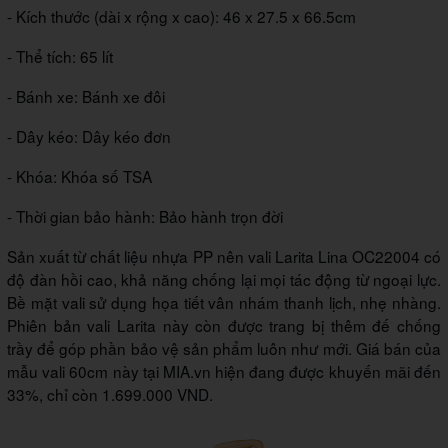
- Kích thước (dài x rộng x cao): 46 x 27.5 x 66.5cm
- Thể tích: 65 lít
- Bánh xe: Bánh xe đôi
- Dây kéo: Dây kéo đơn
- Khóa: Khóa số TSA
- Thời gian bảo hành: Bảo hành trọn đời
Sản xuất từ chất liệu nhựa PP nên vali Larita Lina OC22004 có
độ đàn hồi cao, khả năng chống lại mọi tác động từ ngoại lực.
Bề mặt vali sử dụng họa tiết vân nhám thanh lịch, nhẹ nhàng.
Phiên bản vali Larita này còn được trang bị thêm đế chống
trầy để góp phần bảo vệ sản phẩm luôn như mới. Giá bán của
mẫu vali 60cm này tại MIA.vn hiện đang được khuyến mãi đến
33%, chỉ còn 1.699.000 VND.