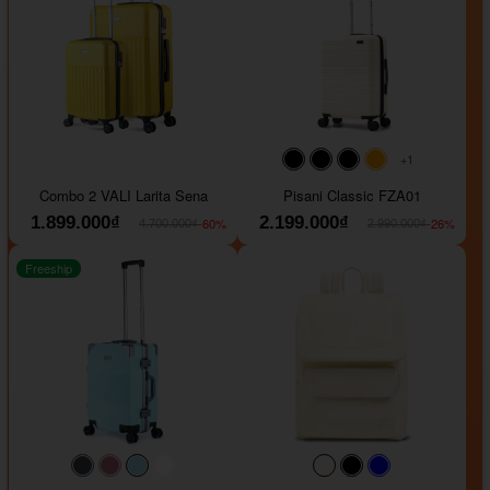
+1
#000000
#000000
#000000
#ffa500
Combo 2 VALI Larita Sena
Pisani Classic FZA01
1.899.000₫
2.199.000₫
-60%
-26%
4.700.000₫
2.990.000₫
Freeship
#40454a
#b76e79
#9ad8e7
#ffffff
#faf0e6
#000000
#0000FF