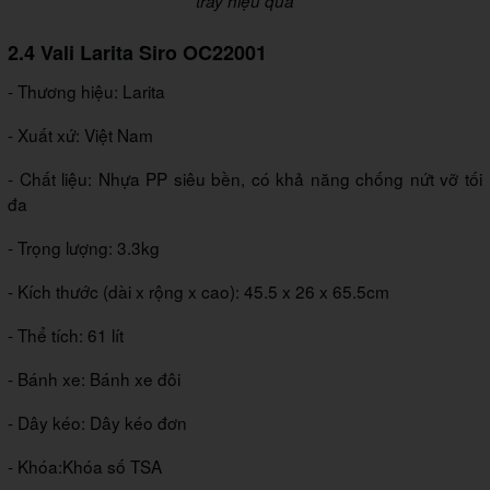
trầy hiệu quả
2.4 Vali Larita Siro OC22001
- Thương hiệu: Larita
- Xuất xứ: Việt Nam
- Chất liệu: Nhựa PP siêu bền, có khả năng chống nứt vỡ tối
đa
- Trọng lượng: 3.3kg
- Kích thước (dài x rộng x cao): 45.5 x 26 x 65.5cm
- Thể tích: 61 lít
- Bánh xe: Bánh xe đôi
- Dây kéo: Dây kéo đơn
- Khóa:
Khóa số TSA