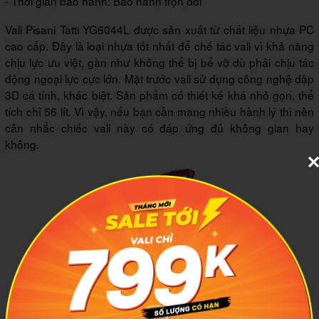
- Thời gian bảo hành: Bảo hành trọn đời
Vali Pisani Tatti YG6044L được sản xuất từ chất liệu nhựa PC
cao cấp. Đây là loại nhựa tốt nhất để chế tác vali vì khả năng
chịu lực ưu việt, gần như không thể bị bể vỡ dù phải chịu tác
động ngoại lực cực lớn. Mặt trước vali sử dụng công nghệ dập
3D cá tính, khác biệt. Sản phẩm có thiết kế khá nhỏ gọn, thể
tích chỉ 56 lít. Vì vậy, nếu bạn cần mang nhiều hành lý thì nên
cân nhắc chiếc vali này có đáp ứng đủ không gian hay
không.