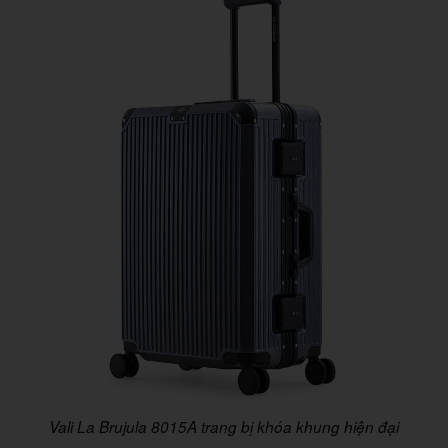
Vali La Brujula 8015A trang bị khóa khung hiện đại