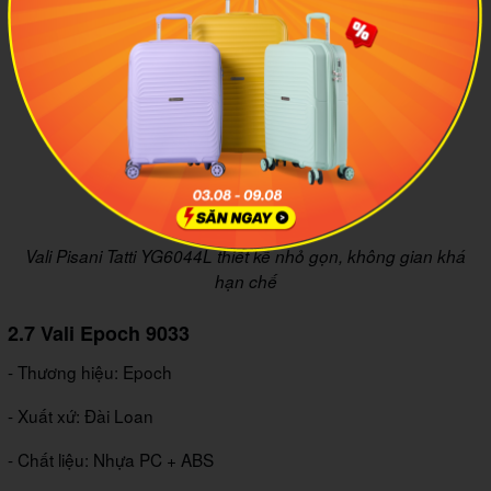
Vali Pisani Tatti YG6044L thiết kế nhỏ gọn, không gian khá
hạn chế
2.7 Vali Epoch 9033
- Thương hiệu: Epoch
- Xuất xứ: Đài Loan
- Chất liệu: Nhựa PC + ABS