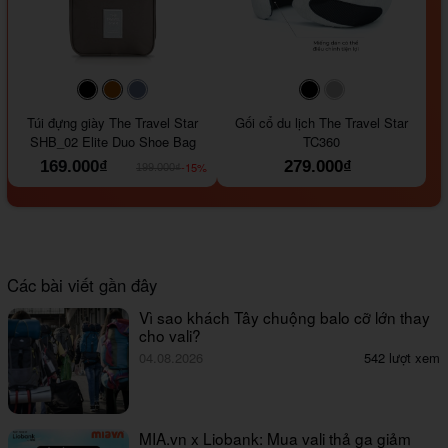
#000000
#964B00
#647290
#000000
#a9a9a9
Túi đựng giày The Travel Star
Gối cổ du lịch The Travel Star
SHB_02 Elite Duo Shoe Bag
TC360
169.000₫
279.000₫
-15%
199.000₫
Các bài viết gần đây
Vì sao khách Tây chuộng balo cỡ lớn thay
cho vali?
04.08.2026
542 lượt xem
MIA.vn x Liobank: Mua vali thả ga giảm