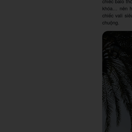
chiếc balo th
khóa… nên hi
chiếc vali s
chuộng.