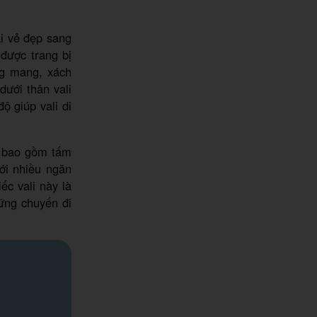
i vẻ đẹp sang
 được trang bị
ng mang, xách
dưới thân vali
ộ giúp vali di
ại bao gồm tấm
ới nhiều ngăn
ếc vali này là
ững chuyến đi