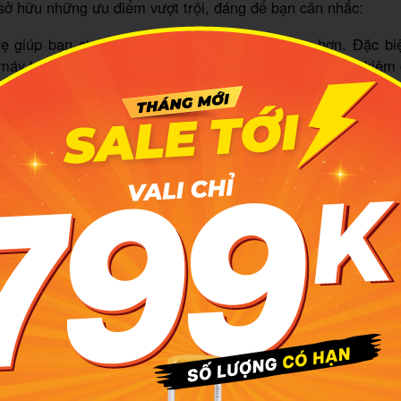
sở hữu những ưu điểm vượt trội, đáng để bạn cân nhắc:
ẹ giúp bạn chứa được nhiều hành lý, đồ dùng hơn. Đặc biệ
áy bay thì có thể xách tay hành lý, hạn chế ký gửi tiết kiệm 
chiếc vali trọng lượng siêu nhẹ, bạn có thể di chuyển linh ho
 trường hợp, nếu cần xách hoặc mang vác hành lý, bạn cũng 
 hành trình dài, khi đã thấm mệt thì việc kéo theo một chiếc
iảm áp lực lên cánh tay, cổ tay, để bạn giảm căng thẳng, mệt
g hợp di chuyển trên những địa hình gập ghềnh, gồ ghề, le
nh thì một chiếc vali khối lượng nặng sẽ gây ra rất nhiều cản
ali kéo siêu nhẹ sẽ giúp ích cho bạn rất nhiều.