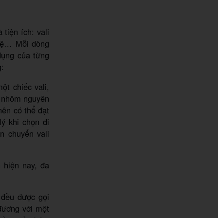
tiện ích: vali
nghệ… Mỗi dòng
dụng của từng
g:
ột chiếc vali,
i nhôm nguyên
nên có thể đạt
lý khi chọn đi
n chuyển vali
n hiện nay, đa
 đều được gọi
 đương với một