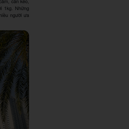
 cầm, cần kéo,
ới 1kg. Những
hiều người ưa