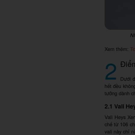
Nh
Xem thêm:
To
2
Điểm
Dưới đ
hết đều không
tưởng dành c
2.1 Vali He
Vali Heys Xer
chế từ 106 ch
vali này chỉ 