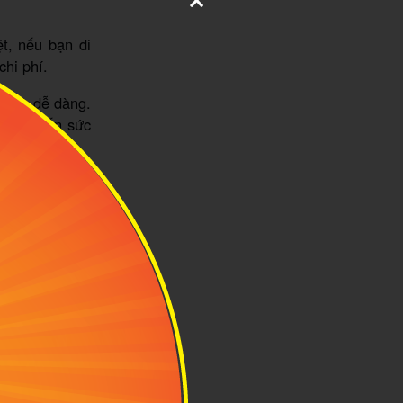
t, nếu bạn di
chi phí.
ạt và dễ dàng.
sẽ ít tốn sức
 vali siêu nhẹ
 mỏi.
o dốc hay phải
 trở. Thay vào