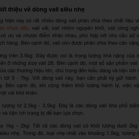
iới thiệu về dòng vali siêu nhẹ
ng hiện nay có rất nhiều dòng vali phân chia theo chất liệu và 
ali nhựa dẻo
, vali vải, vali nhôm nguyên khối, vali công 
có ưu và nhược điểm khác nhau, phù hợp với nhu cầu sử 
ch hàng. Bên cạnh đó, vali còn được phân chia theo cân nặn
ượng trên 3.5kg: Đây được coi là trọng lượng khá nặng của m
iến ở những size vali 28. Bên cạnh đó, một số sản phẩm val
 của các thương hiệu lớn, chú trọng đến kiểu dáng và tiện ích 
n tới 5 - 7kg. Với dòng vali này, bạn cần phải ký gửi hành 
. Bên cạnh đó, khi cộng thêm khối lượng hành lý, việc vậ
ột vài khó khăn.
i lượng từ 2.5kg - 3.5kg: Đây là các dòng vali khá phổ biế
 và tiện ích trang bị để bạn lựa chọn.
nhẹ 1kg – 2kg: Tất cả các dòng vali có khối lượng dưới 2kg
 siêu nhẹ. Trong đó, loại nhẹ nhất vào khoảng 1.5kg, tương