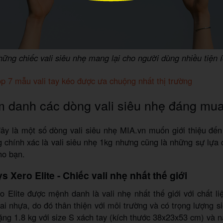
ững chiếc vali siêu nhẹ mang lại cho người dùng nhiều tiện 
p 7 mẫu vali tay kéo được ưa chuộng nhất thị trường
 danh các dòng vali siêu nhẹ đáng mu
ây là một số dòng vali siêu nhẹ MIA.vn muốn giới thiệu đế
 chính xác là vali siêu nhẹ 1kg nhưng cũng là những sự lựa 
ho bạn.
ys Xero Elite - Chiếc vali nhẹ nhất thế giới
o Elite được mệnh danh là vali nhẹ nhất thế giới với chất li
ai nhựa, do đó thân thiện với môi trường và có trọng lượng s
nặng 1.8 kg với size S xách tay (kích thước 38x23x53 cm) và n