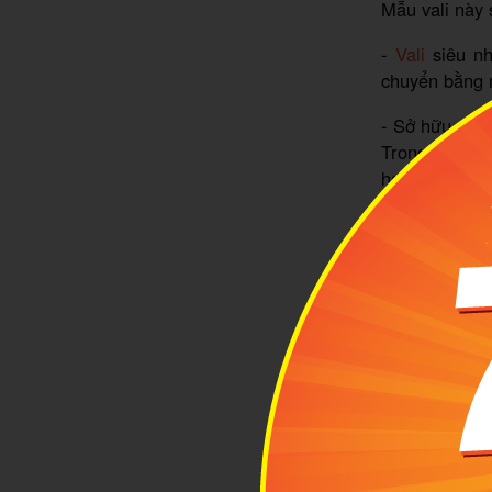
Mẫu vali này 
-
Vali
siêu nh
chuyển bằng m
- Sở hữu một 
Trong một số
hơn.
- Trong những
1kg sẽ giúp g
- Trong trườn
chạy thật nha
đó, sử dụng v