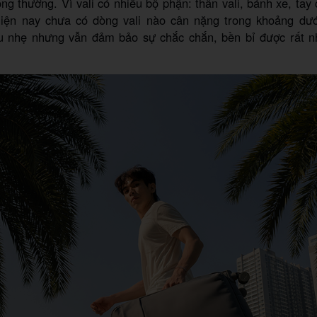
ông thường. Vì vali có nhiều bộ phận: thân vali, bánh xe, tay
ện nay chưa có dòng vali nào cân nặng trong khoảng dư
iêu nhẹ nhưng vẫn đảm bảo sự chắc chắn, bền bỉ được rất n