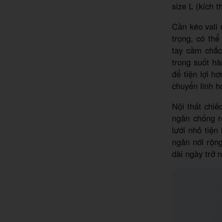
size L (kích 
Cần kéo vali
trọng, có thể
tay cầm chắc
trong suốt hà
để tiện lợi h
chuyển linh ho
Nội thất chiế
ngăn chống r
lưới nhỏ tiện
ngăn nới rộn
dài ngày trở 