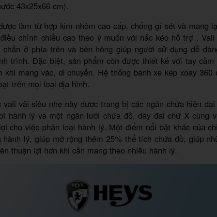
thước 43x25x66 cm).
 được làm từ hợp kim nhôm cao cấp, chống gỉ sét và mang lạ
 điều chỉnh chiều cao theo ý muốn với nấc kéo hỗ trợ . Vali
 chắn ở phía trên và bên hông giúp người sử dụng dễ dà
nh trình. Đặc biệt, sản phẩm còn được thiết kế với tay cầm 
ơn khi mang vác, di chuyển. Hệ thống bánh xe kép xoay 360 đ
ạt trên mọi loại địa hình.
c vali vải siêu nhẹ này được trang bị các ngăn chứa hiện đ
ơi hành lý và một ngăn lưới chứa đồ, dây đai chữ X cùng v
 lợi cho việc phân loại hành lý. Một điểm nổi bật khác của chi
g hành lý, giúp mở rộng thêm 25% thể tích chứa đồ, giúp nh
nên thuận lợi hơn khi cần mang theo nhiều hành lý.