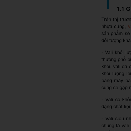
1.1 G
Trên thị trườ
nhựa cứng,
v
sản phẩm sẽ 
đối tượng khá
- Vali khối l
thường phổ b
khối, vali da
khối lượng lê
bằng máy bay
cũng sẽ gặp m
- Vali có khố
dạng chất liệu
- Vali siêu 
chung là vali