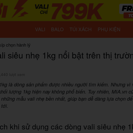
VALI
BALO
TÚI XÁCH
PHỤ KIỆN
kíp chọn hành lý
li siêu nhẹ 1kg nổi bật trên thị trườ
,440 lượt xem
 1kg là dòng sản phẩm được nhiều người tìm kiếm. Nhưng vì v
hối lượng 1kg hiện nay không phổ biến. Tuy nhiên, MIA.vn cũ
 những mẫu vali nhẹ bền nhất, giúp bạn dễ dàng lựa chọn để
tới.
ích khi sử dụng các dòng vali siêu nhẹ 