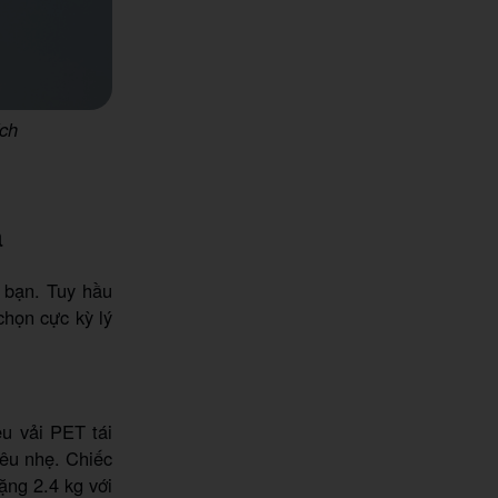
ích
a
n bạn. Tuy hầu
chọn cực kỳ lý
ệu vải PET tái
iêu nhẹ. Chiếc
ặng 2.4 kg với