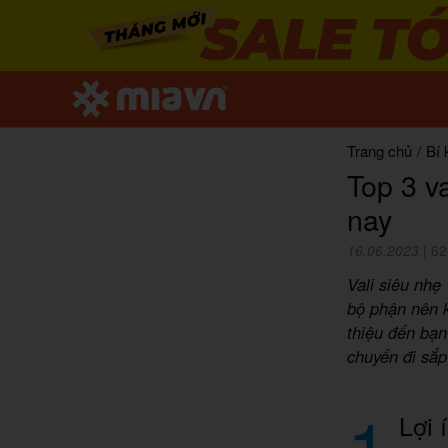
Trang chủ
/
Bí 
Top 3 va
nay
16.06.2023
|
62
Vali siêu nhẹ
bộ phận nên k
thiệu đến bạn
chuyến đi sắp 
1
Lợi 