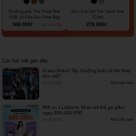
#000000
#964B00
#647290
#000000
#a9a9a9
Túi đựng giày The Travel Star
Gối cổ du lịch The Travel Star
SHB_02 Elite Duo Shoe Bag
TC360
169.000₫
279.000₫
-15%
199.000₫
Các bài viết gần đây
Vì sao khách Tây chuộng balo cỡ lớn thay
cho vali?
04.08.2026
324 lượt xem
MIA.vn x Liobank: Mua vali thả ga giảm
ngay 800.000 VND
03.08.2026
442 lượt xem