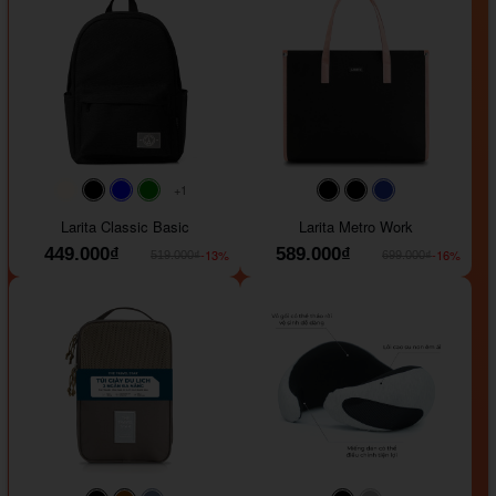
+1
#faf0e6
#000000
#0000FF
#008000
#000000
#000000
#1e35a5
Larita Classic Basic
Larita Metro Work
449.000₫
589.000₫
-13%
-16%
519.000₫
699.000₫