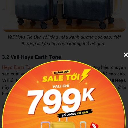
Vali Heys Tie Dye với tông màu xanh dương độc đáo, thời
thượng là lựa chọn bạn không thể bỏ qua
3.2 Vali Heys Earth Tone
Heys Earth Tone
là một thiết kế khác của thương hiệu chuyên
sản xuất vali từ Canada được làm từ 100% nhựa PC cao cấp.
Vì thế, tương tự những thiết kế ra mắt trước đó, mẫu
vali Heys
này có khả năng chịu được va đập mạnh, dễ dàng quay trở lại
hình dáng ban đầu.