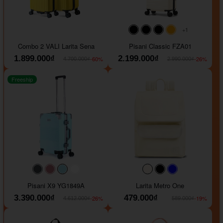
+1
#000000
#000000
#000000
#ffa500
Combo 2 VALI Larita Sena
Pisani Classic FZA01
1.899.000₫
2.199.000₫
-60%
-26%
4.700.000₫
2.990.000₫
Freeship
#40454a
#b76e79
#9ad8e7
#ffffff
#faf0e6
#000000
#0000FF
Pisani X9 YG1849A
Larita Metro One
3.390.000₫
479.000₫
-26%
-19%
4.612.000₫
589.000₫