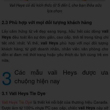
Vali Heys có đủ kích thức từ S đến L cho bạn thỏa sức
lựa chọn
2.3 Phù hợp với mọi đối tượng khách hàng
Lấy cảm hứng từ vẻ đẹp sang trọng, hầu hết các dòng
vali
đều toát lên sự đơn giản, cao cấp, tinh tế trong từng chi
Heys
tiết nhỏ nhất. Vì thế,
phù hợp với mọi đối tượng
vali Heys
khách hàng, từ giới doanh nhân, nhân viên văn phòng cho
đến ai đam mê thời trang hoặc yêu thích du lịch cùng trẻ em
nữa.
3
Các mẫu vali Heys được ưa
chuộng hiện nay
3.1 Vali Heys Tie Dye
Vali Heys Tie Dye
là thiết kế nổi bật của thương hiệu Canada.
Được làm từ 100% nhựa PC cao cấp, chiếc
này sở
vali Heys