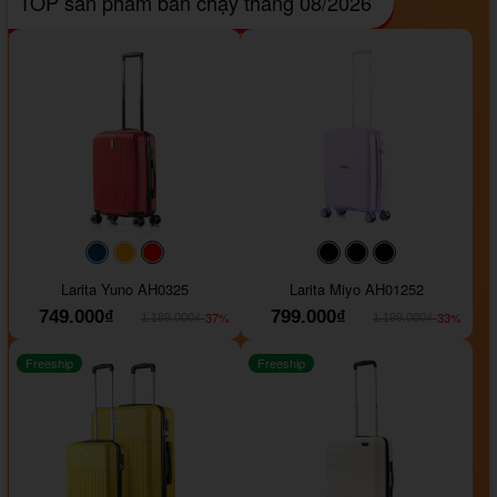
TOP sản phẩm bán chạy tháng 08/2026
#093f69
#ffa500
#FF0000
#000000
#000000
#000000
Larita Yuno AH0325
Larita Miyo AH01252
749.000₫
799.000₫
-37%
-33%
1.189.000₫
1.199.000₫
Freeship
Freeship