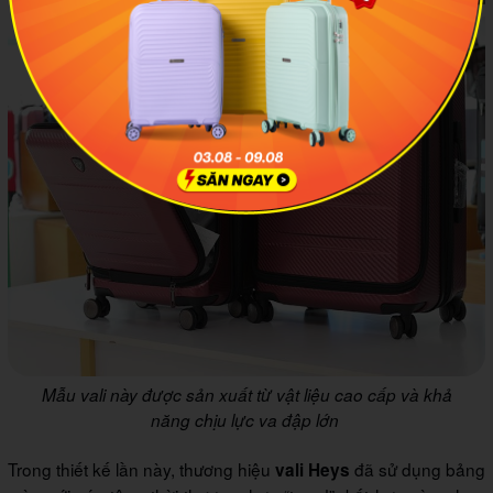
Mẫu vali này được sản xuất từ vật liệu cao cấp và khả
năng chịu lực va đập lớn
Trong thiết kế lần này, thương hiệu
đã sử dụng bảng
vali Heys