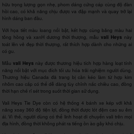
hữu trọng lượng gọn nhẹ, phom dáng cứng cáp cùng độ đàn
hồi cao, có khả năng chịu được va đập mạnh và quay trở lại
hình dáng ban đầu.
Với họa tiết màu loang nổi bật, kết hợp cùng bảng màu hai
tông hồng và xanH dương thời thượng, mẫu
này
vali Heys
toát lên vẻ đẹp thời thượng, rất thích hợp dành cho những ai
có gu.
Mẫu
này được thương hiệu tích hợp hàng loạt tính
vali Heys
năng nổi bật với mục đích tối ưu hóa trải nghiệm người dùng.
Thương hiệu Canada đã trang bị cần kéo làm từ hợp kim
nhôm cao cấp có thể dễ dàng tùy chỉnh nấc chiều cao, đồng
thời hạn chế rỉ sét trong suốt thời gian sử dụng.
Vali Heys Tie Dye còn có hệ thống 4 bánh xe kép với khả
năng xoay 360 độ tiện lợi, đồng thời được lót đệm cao su êm
ái. Vì thế, người dùng có thể linh hoạt di chuyển vali trên mọi
địa hình, đồng thời không phát ra tiếng ồn ào gây khó chịu.