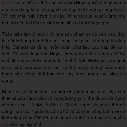
vali kéo
cao cấp, vì thế, các mẫu
ghi ấn tượng mạnh
vali Heys
mẽ trong lòng khách hàng với vẻ đẹp thời thượng, sang trọng.
Với các mẫu
, giờ đây, vẻ ngoài của người dùng hứa
vali Heys
hẹn trở nên nổi bật hơn khi xuất hiện tại nơi đông người.
Thấu hiểu tâm lý muốn sở hữu sản phẩm có độ bền cao, đẩy
lùi nỗi lo hỏng hóc bất chợt trong thời gian sử dụng, thương
hiệu Canada đã dùng hoàn toàn chất liệu cao cấp để sản
xuất. Với các dòng
, thương hiệu đã sử dụng 100%
vali Heys
chất liệu nhựa Polycarbonate. Vì thế,
có vẻ ngoài
vali Heys
cứng cáp, màu sắc in rõ nét, có khả năng chống thấm nước
hoàn hảo, đồng thời hạn chế trầy xước trong thời gian sử
dụng.
Ngoài ra, vì được làm từ nhựa Polycarbonate cao cấp, các
thiết kế của Heys đều có trọng lượng gọn nhẹ dù có đa dạng
các size vali, từ size S đến L. Vì thế, người dùng có thể dễ
dàng thao tác. Ngoài ra, với sự hỗ trợ của hệ thống bánh xe có
khả năng xoay 360 độ, mọi người có thể linh hoạt di chuyển
vali
trên mọi địa hình.