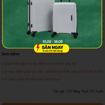
Những mẫu
chắc chắn là món quà tuyệt vời mà
vali Minion
bạn có thể lựa chọn dành cho bé yêu. Tuy nhiên, bạn cần tìm
kiếm nơi bán uy tín để có được sản phẩm phù hợp. Bên cạnh
đó, nếu bạn muốn tham khảo thêm các mẫu vali trẻ em cao
cấp khác thì hãy hãy đến với cửa hàng MIA gần nhất hoặc
website
MIA.vn
, luôn có rất nhiều sản phẩm chất lượng chờ
đợi bạn lựa chọn.
Xem thêm:
>
Cách tiết kiệm tối đa diện tích vali khi xếp đồ
>
5 mẹo xếp quần áo vào vali không nhăn cực dễ khi đi du lịch
>
3 cách xử lý khi cần kéo vali bị kẹt
Tác giả:
CTV Blog Trịnh Thị Tuyết