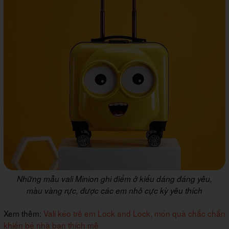
Những mẫu vali Minion ghi điểm ở kiểu dáng đáng yêu,
màu vàng rực, được các em nhỏ cực kỳ yêu thích
Xem thêm:
Vali kéo trẻ em Lock and Lock, món quà chắc chắn
khiến bé nhà bạn thích mê