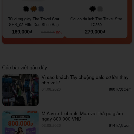
#000000
#964B00
#647290
#000000
#a9a9a9
Túi đựng giày The Travel Star
Gối cổ du lịch The Travel Star
SHB_02 Elite Duo Shoe Bag
TC360
169.000₫
279.000₫
-15%
199.000₫
Các bài viết gần đây
Vì sao khách Tây chuộng balo cỡ lớn thay
cho vali?
04.08.2026
860 lượt xem
MIA.vn x Liobank: Mua vali thả ga giảm
ngay 800.000 VND
03.08.2026
914 lượt xem