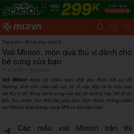
Trang chủ
/
Bí kíp chọn hành lý
Vali Minion, món quà thú vị dành cho
bé cưng của bạn
21.12.2022
|
7,193 lượt xem
Vali Minion
được rất nhiều bạn nhỏ yêu thích bởi sự dễ
thương, xinh xắn, màu sắc rực rỡ. Vì vậy, đây sẽ là món quà
rất thú vị để đồng hành cùng các bé tới trường hay khi đi du
lịch. Tuy nhiên, làm thế nào giúp bạn chọn được những chiếc
vali Minion chất lượng, cùng MIA.vn tìm hiểu nào.
1
Các mẫu vali Minion trên thị