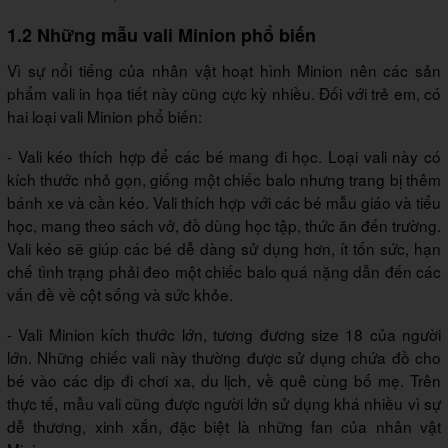
1.2 Những mẫu vali Minion phổ biến
Vì sự nổi tiếng của nhân vật hoạt hình Minion nên các sản
phẩm vali in họa tiết này cũng cực kỳ nhiều. Đối với trẻ em, có
hai loại vali Minion phổ biến:
- Vali kéo thích hợp để các bé mang đi học. Loại vali này có
kích thước nhỏ gọn, giống một chiếc balo nhưng trang bị thêm
bánh xe và cần kéo. Vali thích hợp với các bé mẫu giáo và tiểu
học, mang theo sách vở, đồ dùng học tập, thức ăn đến trường.
Vali kéo sẽ giúp các bé dễ dàng sử dụng hơn, ít tốn sức, hạn
chế tình trạng phải đeo một chiếc balo quá nặng dẫn đến các
vấn đề về cột sống và sức khỏe.
- Vali Minion kích thước lớn, tương đương size 18 của người
lớn. Những chiếc vali này thường được sử dụng chứa đồ cho
bé vào các dịp đi chơi xa, du lịch, về quê cùng bố mẹ. Trên
thực tế, mẫu vali cũng được người lớn sử dụng khá nhiều vì sự
dễ thương, xinh xắn, đặc biệt là những fan của nhân vật