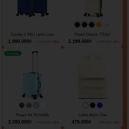
+1
#000000
#000000
#000000
#ffa500
Combo 2 VALI Larita Liam
Pisani Classic FZA01
1.998.000₫
2.199.000₫
-58%
-26%
4.718.000₫
2.990.000₫
Freeship
#40454a
#b76e79
#9ad8e7
#ffffff
#faf0e6
#000000
#0000FF
Pisani X9 YG1849A
Larita Metro One
3.390.000₫
479.000₫
-26%
-19%
4.612.000₫
589.000₫