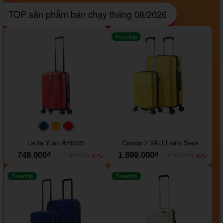
TOP sản phẩm bán chạy tháng 08/2026
Freeship
#093f69
#ffa500
#FF0000
Larita Yuno AH0325
Combo 2 VALI Larita Sena
749.000₫
1.899.000₫
-37%
-60%
1.189.000₫
4.700.000₫
Freeship
Freeship