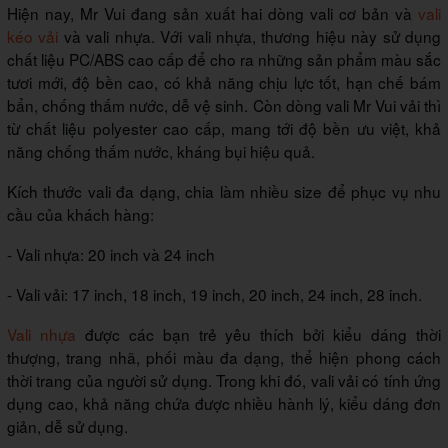
Hiện nay, Mr Vui đang sản xuất hai dòng vali cơ bản và
vali
kéo vải
và vali nhựa. Với vali nhựa, thương hiệu này sử dụng
chất liệu PC/ABS cao cấp để cho ra những sản phẩm màu sắc
tươi mới, độ bền cao, có khả năng chịu lực tốt, hạn chế bám
bẩn, chống thấm nước, dễ vệ sinh. Còn dòng vali Mr Vui vải thì
từ chất liệu polyester cao cấp, mang tới độ bền ưu việt, khả
năng chống thấm nước, kháng bụi hiệu quả.
Kích thước vali đa dạng, chia làm nhiều size để phục vụ nhu
cầu của khách hàng:
- Vali nhựa: 20 inch và 24 inch
- Vali vải: 17 inch, 18 inch, 19 inch, 20 inch, 24 inch, 28 inch.
Vali nhựa
được các bạn trẻ yêu thích bởi kiểu dáng thời
thượng, trang nhã, phối màu đa dạng, thể hiện phong cách
thời trang của người sử dụng. Trong khi đó, vali vải có tính ứng
dụng cao, khả năng chứa được nhiều hành lý, kiểu dáng đơn
giản, dễ sử dụng.