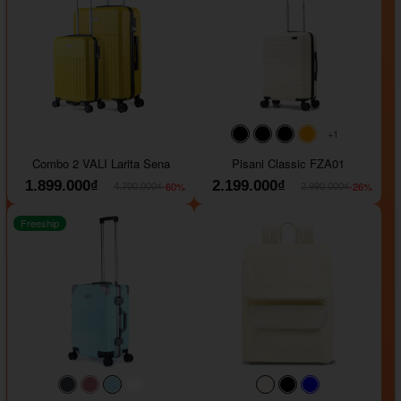
+1
#000000
#000000
#000000
#ffa500
Combo 2 VALI Larita Sena
Pisani Classic FZA01
1.899.000₫
2.199.000₫
-60%
-26%
4.700.000₫
2.990.000₫
Freeship
#40454a
#b76e79
#9ad8e7
#ffffff
#faf0e6
#000000
#0000FF