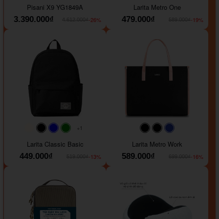
Pisani X9 YG1849A
Larita Metro One
3.390.000₫
479.000₫
-26%
-19%
4.612.000₫
589.000₫
+1
#faf0e6
#000000
#0000FF
#008000
#000000
#000000
#1e35a5
Larita Classic Basic
Larita Metro Work
449.000₫
589.000₫
-13%
-16%
519.000₫
699.000₫