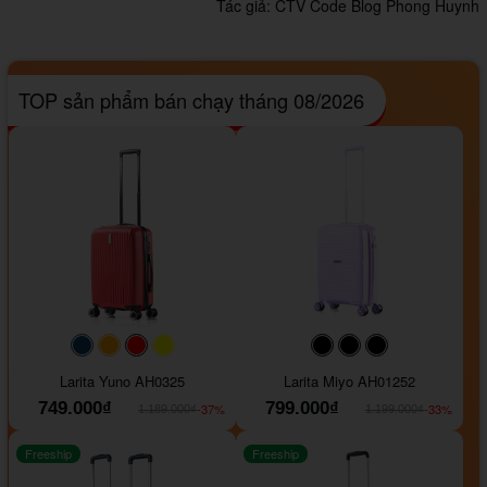
Tác giả:
CTV Code Blog Phong Huynh
TOP sản phẩm bán chạy tháng 08/2026
#093f69
#ffa500
#FF0000
#FFFF00
#000000
#000000
#000000
Larita Yuno AH0325
Larita Miyo AH01252
749.000₫
799.000₫
-37%
-33%
1.189.000₫
1.199.000₫
Freeship
Freeship