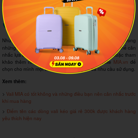
3
Kết luận
Như vậy có thể nói,
hiện nay đang là một trong
vali Mr Vui
những dòng vali nội địa có chất lượng tốt nhất. Bạn có thể cân
nhắc lựa chọn các sản phẩm của thương hiệu này hoặc tham
khảo thêm những dòng vali đa dạng tại website
MIA.vn
để
chọn cho mình một chiếc vali đáp ứng tối đa nhu cầu sử dụng.
Xem thêm:
>
Vali MIA có tốt không và những điều bạn nên cân nhắc trước
khi mua hàng
>
Điểm tên các dòng vali kéo giá rẻ 300k được khách hàng
yêu thích hiện nay