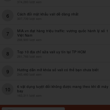
374,283 lượt xem
Cách đổi mật khẩu vali dễ dàng nhất
6
307,739 lượt xem
MIA.vn đạt hàng triệu traffic: vương quốc hành lý số 1
7
Việt Nam
298,900 lượt xem
Top 10 địa chỉ sửa vali uy tín tại TP HCM
8
261,766 lượt xem
Hướng dẫn mở khóa số vali có thể bạn chưa biết
9
245,480 lượt xem
6 vật dụng tuyệt đối không được mang theo khi đi máy
10
bay
163,311 lượt xem