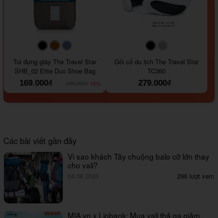
#000000
#964B00
#647290
#000000
#a9a9a9
Túi đựng giày The Travel Star
Gối cổ du lịch The Travel Star
SHB_02 Elite Duo Shoe Bag
TC360
169.000₫
279.000₫
-15%
199.000₫
Các bài viết gần đây
Vì sao khách Tây chuộng balo cỡ lớn thay
cho vali?
04.08.2026
296 lượt xem
MIA.vn x Liobank: Mua vali thả ga giảm