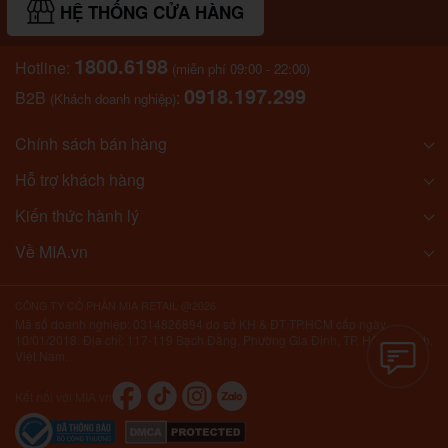
HỆ THỐNG CỬA HÀNG
1800.6198
Hotline:
(miễn phí 09:00 - 22:00)
0918.197.299
B2B
:
(Khách doanh nghiệp)
Chính sách bán hàng
Hỗ trợ khách hàng
Kiến thức hành lý
Về MIA.vn
CÔNG TY CỔ PHẦN MIA RETAIL @2026
Mã số doanh nghiệp: 0314826894 do sở KH & ĐT TP.HCM cấp ngày
10/01/2018. Địa chỉ: 117-119 Bạch Đằng, Phường Gia Định, TP. Hồ Chí Minh,
Việt Nam.
Kết nối với MIA.vn