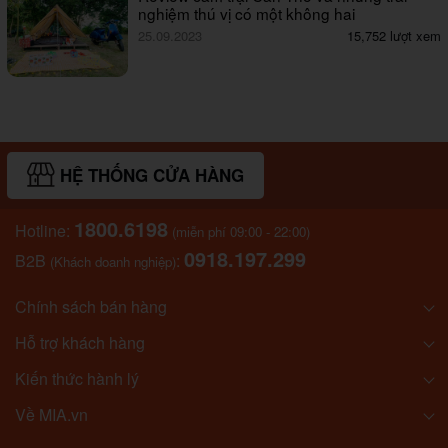
nghiệm thú vị có một không hai
25.09.2023
15,752 lượt xem
HỆ THỐNG CỬA HÀNG
1800.6198
Hotline:
(miễn phí 09:00 - 22:00)
0918.197.299
B2B
:
(Khách doanh nghiệp)
Chính sách bán hàng
Hỗ trợ khách hàng
Kiến thức hành lý
Về MIA.vn