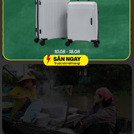
trên sông Cần Thơ.
3.4 Chụp ảnh check-in ở chợ nổi
Sống ảo là một trong những hoạt động không thể thiếu khi
ghé thăm chợ Phong Điền. Những bức ảnh trên ghe thuyền là
một trải nghiệm độc đáo, có phần bình dị nhưng hiếm thấy khi
chúng ta quay trở về thành phố. Hơn nữa, khung cảnh trời
rạng sáng và bình minh dần lên cũng là hình ảnh mà bạn
không muốn bỏ qua trong chuyến đi của mình.