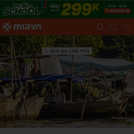
← MIA GO CẦN THƠ