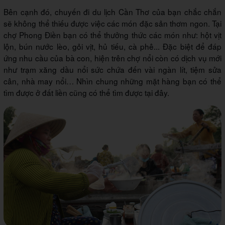
Bên cạnh đó, chuyến đi du lịch Cần Thơ của bạn chắc chắn
sẽ không thể thiếu được việc các món đặc sản thơm ngon. Tại
chợ Phong Điền bạn có thể thưởng thức các món như: hột vịt
lộn, bún nước lèo, gỏi vịt, hủ tiếu, cà phê... Đặc biệt để đáp
ứng nhu cầu của bà con, hiện trên chợ nổi còn có dịch vụ mới
như trạm xăng dầu nổi sức chứa đến vài ngàn lít, tiệm sửa
cân, nhà may nổi… Nhìn chung những mặt hàng bạn có thể
tìm được ở đất liền cũng có thể tìm được tại đây.