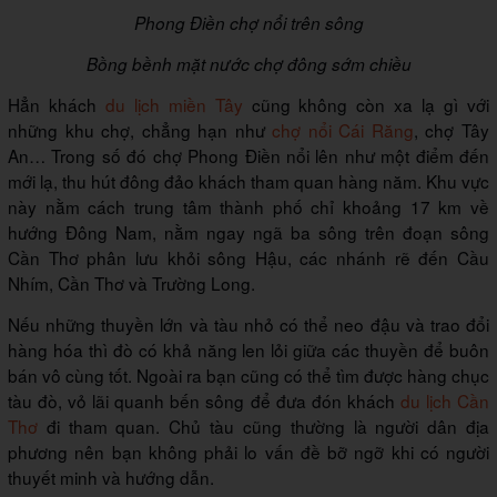
Phong Điền chợ nổi trên sông
Bồng bềnh mặt nước chợ đông sớm chiều
Hẳn khách
du lịch miền Tây
cũng không còn xa lạ gì với
những khu chợ, chẳng hạn như
chợ nổi Cái Răng
, chợ Tây
An… Trong số đó chợ Phong Điền nổi lên như một điểm đến
mới lạ, thu hút đông đảo khách tham quan hàng năm. Khu vực
này nằm cách trung tâm thành phố chỉ khoảng 17 km về
hướng Đông Nam, nằm ngay ngã ba sông trên đoạn sông
Cần Thơ phân lưu khỏi sông Hậu, các nhánh rẽ đến Cầu
Nhím, Cần Thơ và Trường Long.
Nếu những thuyền lớn và tàu nhỏ có thể neo đậu và trao đổi
hàng hóa thì đò có khả năng len lỏi giữa các thuyền để buôn
bán vô cùng tốt. Ngoài ra bạn cũng có thể tìm được hàng chục
tàu đò, vỏ lãi quanh bến sông để đưa đón khách
du lịch Cần
Thơ
đi tham quan. Chủ tàu cũng thường là người dân địa
phương nên bạn không phải lo vấn đề bỡ ngỡ khi có người
thuyết minh và hướng dẫn.