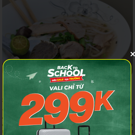
Món hủ tiếu khá nổi tiếng ở chợ nổi với giá cả vô cùng phải
chăng
3.3 Uống cafe sáng trên chợ nổi
“Cafe nổi” là cách người dân địa phương gọi những cốc cafe
được bán trên ghe thuyền dạo quanh khu vực chợ nổi. Chỉ
cần trả khoảng 10.000đ là bạn đã có thể nếm thử món cafe
thơm ngon, đậm đà trước không gian nhịp sống thường nhật