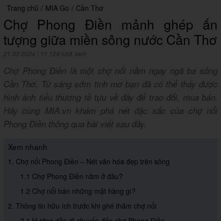
Trang chủ
/
MIA Go
/
Cần Thơ
Chợ Phong Điền mảnh ghép ấn
tượng giữa miền sông nước Cần Thơ
21.03.2024
|
11,124 lượt xem
Chợ Phong Điền là một chợ nổi nằm ngay ngã ba sông
Cần Thơ. Từ sáng sớm tinh mơ bạn đã có thể thấy được
hình ảnh tiểu thương tề tựu về đây để trao đổi, mua bán.
Hãy cùng MIA.vn khám phá nét đặc sắc của chợ nổi
Phong Điền thông qua bài viết sau đây.
Xem nhanh
1. Chợ nổi Phong Điền – Nét văn hóa đẹp trên sông
1.1 Chợ Phong Điền nằm ở đâu?
1.2 Chợ nổi bán những mặt hàng gì?
2. Thông tin hữu ích trước khi ghé thăm chợ nổi
2.1 Hướng dẫn di chuyển đến chợ Phong Điền