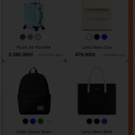
#40454a
#b76e79
#9ad8e7
#ffffff
#faf0e6
#000000
#0000FF
Pisani X9 YG1849A
Larita Metro One
3.390.000₫
479.000₫
-26%
-19%
4.612.000₫
589.000₫
+1
#faf0e6
#000000
#0000FF
#008000
#000000
#000000
#1e35a5
Larita Classic Basic
Larita Metro Work