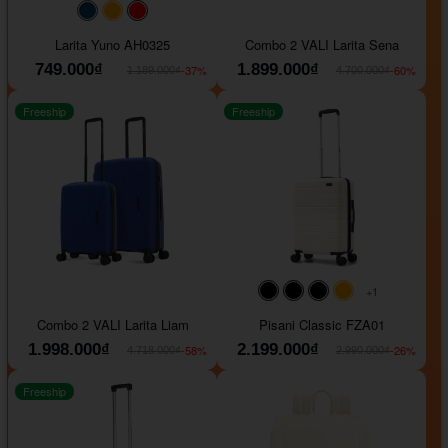
#093f69
#ffa500
#FF0000
Larita Yuno AH0325
Combo 2 VALI Larita Sena
749.000₫
1.899.000₫
-37%
-60%
1.189.000₫
4.700.000₫
Freeship
Freeship
+1
#000000
#000000
#000000
#ffa500
Combo 2 VALI Larita Liam
Pisani Classic FZA01
1.998.000₫
2.199.000₫
-58%
-26%
4.718.000₫
2.990.000₫
Freeship