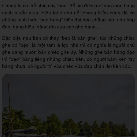
Chúng ta có thể nhìn cây “bẹo” để tìm được nơi bán món hàng
mình muốn mua. Hiện tại ở chợ nổi Phong Điền cũng đã có
những hình thức “bẹo hàng” hiện đại hơn chẳng hạn như hộp
đèn, bảng hiệu, băng rôn của các ghe hàng…
Đặc biệt, nếu bạn có thấy “bẹo lá bán ghe”, tức những chiếc
ghe có “bẹo” là một tấm lá lợp nhà thì có nghĩa là người chủ
ghe đang muốn bán chiếc ghe ấy. Những ghe bán hàng dạo
thì “bẹo” bằng tiếng những chiếc kèn, có người bấm kèn tay
bằng nhựa, có người thì vừa chèo vừa đạp chân lên kèn cóc.