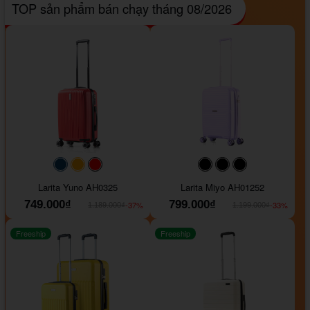
TOP sản phẩm bán chạy tháng 08/2026
#093f69
#ffa500
#FF0000
#000000
#000000
#000000
Larita Yuno AH0325
Larita Miyo AH01252
749.000₫
799.000₫
-37%
-33%
1.189.000₫
1.199.000₫
Freeship
Freeship