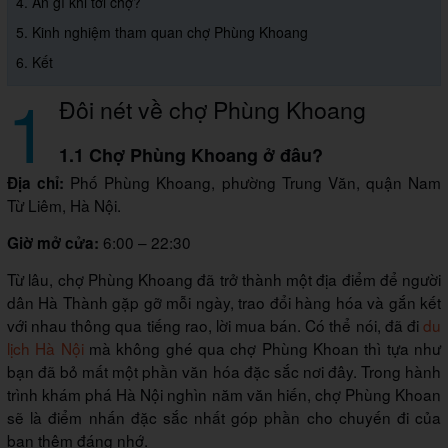
4. Ăn gì khi tới chợ?
5. Kinh nghiệm tham quan chợ Phùng Khoang
6. Kết
1
Đôi nét về chợ Phùng Khoang
1.1 Chợ Phùng Khoang ở đâu?
Phố Phùng Khoang, phường Trung Văn, quận Nam
Địa chỉ:
Từ Liêm, Hà Nội.
6:00 – 22:30
Giờ mở cửa:
Từ lâu, chợ Phùng Khoang đã trở thành một địa điểm để người
dân Hà Thành gặp gỡ mỗi ngày, trao đổi hàng hóa và gắn kết
với nhau thông qua tiếng rao, lời mua bán. Có thể nói, đã đi
du
lịch Hà Nội
mà không ghé qua chợ Phùng Khoan thì tựa như
bạn đã bỏ mất một phần văn hóa đặc sắc nơi đây. Trong hành
trình khám phá Hà Nội nghìn năm văn hiến, chợ Phùng Khoan
sẽ là điểm nhấn đặc sắc nhất góp phần cho chuyến đi của
bạn thêm đáng nhớ.