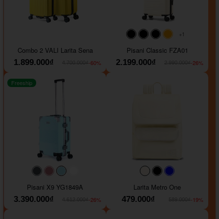
+1
#000000
#000000
#000000
#ffa500
Combo 2 VALI Larita Sena
Pisani Classic FZA01
1.899.000₫
2.199.000₫
-60%
-26%
4.700.000₫
2.990.000₫
Freeship
#40454a
#b76e79
#9ad8e7
#ffffff
#faf0e6
#000000
#0000FF
Pisani X9 YG1849A
Larita Metro One
3.390.000₫
479.000₫
-26%
-19%
4.612.000₫
589.000₫