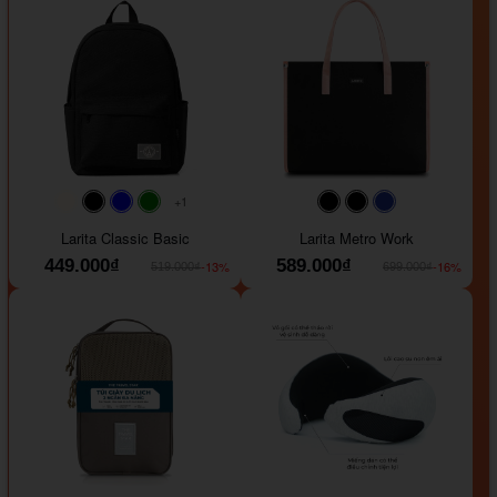
+1
#faf0e6
#000000
#0000FF
#008000
#000000
#000000
#1e35a5
Larita Classic Basic
Larita Metro Work
449.000₫
589.000₫
-13%
-16%
519.000₫
699.000₫