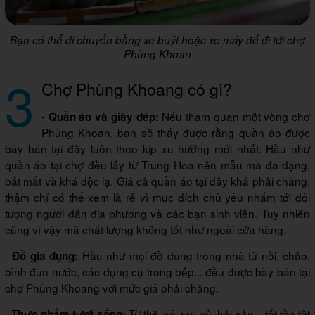
Bạn có thể di chuyển bằng xe buýt hoặc xe máy để đi tới chợ
Phùng Khoan
3
Chợ Phùng Khoang có gì?
-
Nếu tham quan một vòng chợ
Quần áo và giày dép:
Phùng Khoan, bạn sẽ thấy được rằng quần áo được
bày bán tại đây luôn theo kịp xu hướng mới nhất. Hầu như
quần áo tại chợ đều lấy từ Trung Hoa nên mẫu mã đa dạng,
bắt mắt và khá độc lạ. Giá cả quần áo tại đây khá phải chăng,
thậm chí có thể xem là rẻ vì mục đích chủ yếu nhắm tới đối
tượng người dân địa phương và các bạn sinh viên. Tuy nhiên
cũng vì vậy mà chất lượng không tốt như ngoài cửa hàng.
-
Hầu như mọi đồ dùng trong nhà từ nồi, chảo,
Đồ gia dụng:
bình đun nước, các dụng cụ trong bếp... đều được bày bán tại
chợ Phùng Khoang với mức giá phải chăng.
-
Từ thịt, cá, rau củ, hải sản... tất tần tật
Thực phẩm tươi sống: