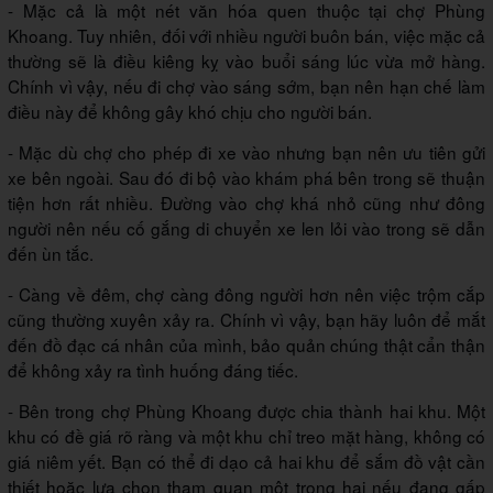
- Mặc cả là một nét văn hóa quen thuộc tại chợ Phùng
Khoang. Tuy nhiên, đối với nhiều người buôn bán, việc mặc cả
thường sẽ là điều kiêng kỵ vào buổi sáng lúc vừa mở hàng.
Chính vì vậy, nếu đi chợ vào sáng sớm, bạn nên hạn chế làm
điều này để không gây khó chịu cho người bán.
- Mặc dù chợ cho phép đi xe vào nhưng bạn nên ưu tiên gửi
xe bên ngoài. Sau đó đi bộ vào khám phá bên trong sẽ thuận
tiện hơn rất nhiều. Đường vào chợ khá nhỏ cũng như đông
người nên nếu cố gắng di chuyển xe len lỏi vào trong sẽ dẫn
đến ùn tắc.
- Càng về đêm, chợ càng đông người hơn nên việc trộm cắp
cũng thường xuyên xảy ra. Chính vì vậy, bạn hãy luôn để mắt
đến đồ đạc cá nhân của mình, bảo quản chúng thật cẩn thận
để không xảy ra tình huống đáng tiếc.
- Bên trong chợ Phùng Khoang được chia thành hai khu. Một
khu có đề giá rõ ràng và một khu chỉ treo mặt hàng, không có
giá niêm yết. Bạn có thể đi dạo cả hai khu để sắm đồ vật cần
thiết hoặc lựa chọn tham quan một trong hai nếu đang gấp