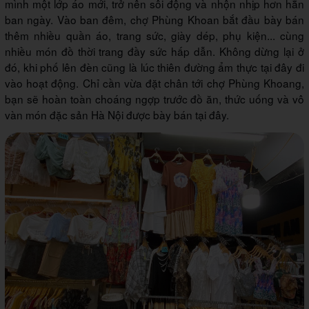
mình một lớp áo mới, trở nên sôi động và nhộn nhịp hơn hẳn
ban ngày. Vào ban đêm, chợ Phùng Khoan bắt đầu bày bán
thêm nhiều quần áo, trang sức, giày dép, phụ kiện... cùng
nhiều món đồ thời trang đầy sức hấp dẫn. Không dừng lại ở
đó, khi phố lên đèn cũng là lúc thiên đường ẩm thực tại đây đi
vào hoạt động. Chỉ cần vừa đặt chân tới chợ Phùng Khoang,
bạn sẽ hoàn toàn choáng ngợp trước đồ ăn, thức uống và vô
vàn món đặc sản Hà Nội được bày bán tại đây.