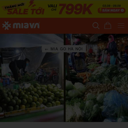
← MIA GO HÀ NỘI