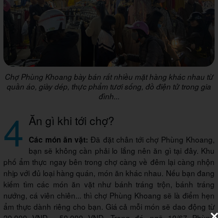
Chợ Phùng Khoang bày bán rất nhiều mặt hàng khác nhau từ
quần áo, giày dép, thực phẩm tươi sống, đồ điện tử trong gia
đình...
4
Ăn gì khi tới chợ?
Đã đặt chân tới chợ Phùng Khoang,
Các món ăn vặt:
bạn sẽ không cần phải lo lắng nên ăn gì tại đây. Khu
phố ẩm thực ngay bên trong chợ càng về đêm lại càng nhộn
nhịp với đủ loại hàng quán, món ăn khác nhau. Nếu bạn đang
kiếm tìm các món ăn vặt như bánh tráng trộn, bánh tráng
nướng, cá viên chiên... thì chợ Phùng Khoang sẽ là điểm hẹn
ẩm thực dành riêng cho bạn. Giá cả mỗi món sẽ dao động từ
20.000 VND - 50.000 VND. Trong đó, ngõ 10/67 Phùng