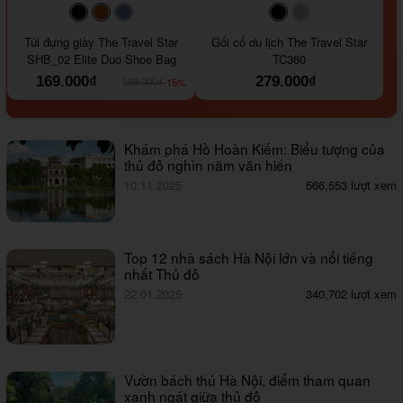
#000000
#964B00
#647290
#000000
#a9a9a9
Túi đựng giày The Travel Star
Gối cổ du lịch The Travel Star
SHB_02 Elite Duo Shoe Bag
TC360
169.000₫
279.000₫
-15%
199.000₫
Khám phá Hồ Hoàn Kiếm: Biểu tượng của
thủ đô nghìn năm văn hiến
10.11.2025
566,553 lượt xem
Top 12 nhà sách Hà Nội lớn và nổi tiếng
nhất Thủ đô
22.01.2025
340,702 lượt xem
Vườn bách thú Hà Nội, điểm tham quan
xanh ngát giữa thủ đô