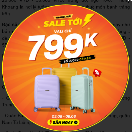
Khoang là nơi lý tưởng nhất để thưởng thức món bánh tráng
trộn.
Một số món đặc sản của vùng đất này như
Đặc sản Hà Nội:
bún chả, bánh cuốn, bánh giò, nem rán, chả cá Lã Vọng...
đều được phục vụ tại đây với mức giá tầm 45.000 VND -
55.000 VND.
Với mức giá tham khảo dao động khoảng
Bún đậu mắm tôm:
45.000 VND - 60.000 VND, bạn đã có thể thưởng thức một mẹt
bún đậu mắm tôm đầy ắp topping ngay tại chợ Phùng
Khoang.
Gợi ý một số quán ăn tại chợ Phùng Khoang:
- Quán Phở Hồng: Số 29 đường Phùng Khoang, phường
Trung Văn, quận Nam Từ Liêm, Hà Nội.
- Quán Bún, Miến & Cơm Rang: Số 53A Phùng Khoang, quận
Nam Từ Liêm, Hà Nội.