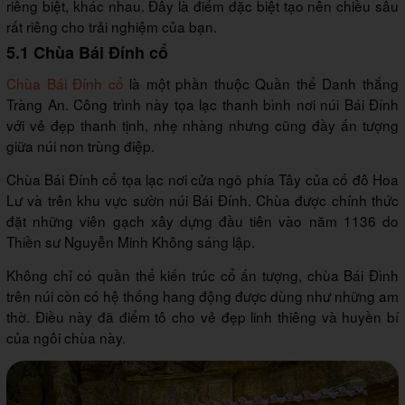
riêng biệt, khác nhau. Đây là điểm đặc biệt tạo nên chiều sâu
rất riêng cho trải nghiệm của bạn.
5.1 Chùa Bái Đính cổ
Chùa Bái Đính cổ
là một phần thuộc Quần thể Danh thắng
Tràng An. Công trình này tọa lạc thanh bình nơi núi Bái Đính
với vẻ đẹp thanh tịnh, nhẹ nhàng nhưng cũng đầy ấn tượng
giữa núi non trùng điệp.
Chùa Bái Đính cổ tọa lạc nơi cửa ngõ phía Tây của cố đô Hoa
Lư và trên khu vực sườn núi Bái Đính. Chùa được chính thức
đặt những viên gạch xây dựng đầu tiên vào năm 1136 do
Thiền sư Nguyễn Minh Không sáng lập.
Không chỉ có quần thể kiến trúc cổ ấn tượng, chùa Bái Đình
trên núi còn có hệ thống hang động được dùng như những am
thờ. Điều này đã điểm tô cho vẻ đẹp linh thiêng và huyền bí
của ngôi chùa này.