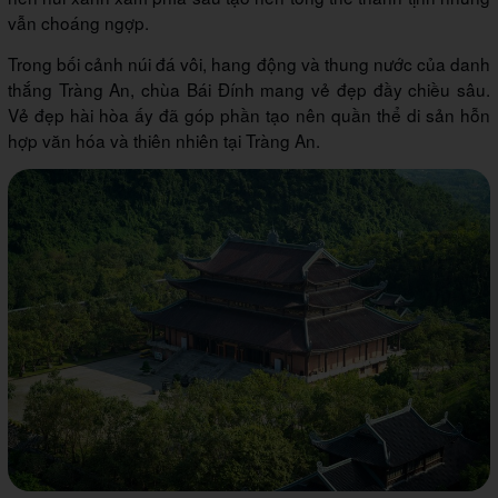
vẫn choáng ngợp.
Trong bối cảnh núi đá vôi, hang động và thung nước của danh
thắng Tràng An, chùa Bái Đính mang vẻ đẹp đầy chiều sâu.
Vẻ đẹp hài hòa ấy đã góp phần tạo nên quần thể di sản hỗn
hợp văn hóa và thiên nhiên tại Tràng An.