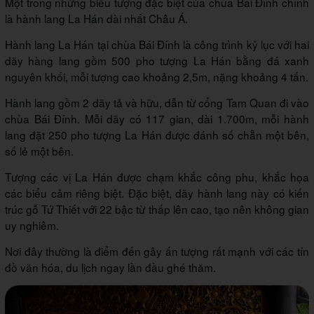
Một trong những biểu tượng đặc biệt của chùa Bái Đính chính
là hành lang La Hán dài nhất Châu Á.
Hành lang La Hán tại chùa Bái Đính là công trình kỷ lục với hai
dãy hàng lang gồm 500 pho tượng La Hán bằng đá xanh
nguyên khối, mỗi tượng cao khoảng 2,5m, nặng khoảng 4 tấn.
Hành lang gồm 2 dãy tả và hữu, dẫn từ cổng Tam Quan đi vào
chùa Bái Đính. Mỗi dãy có 117 gian, dài 1.700m, mỗi hành
lang đặt 250 pho tượng La Hán được đánh số chẵn một bên,
số lẻ một bên.
Tượng các vị La Hán được chạm khắc công phu, khắc họa
các biểu cảm riêng biệt. Đặc biệt, dãy hành lang này có kiến
trúc gỗ Tứ Thiết với 22 bậc từ thấp lên cao, tạo nên không gian
uy nghiêm.
Nơi đây thường là điểm đến gây ấn tượng rất mạnh với các tín
đồ văn hóa, du lịch ngay lần đầu ghé thăm.