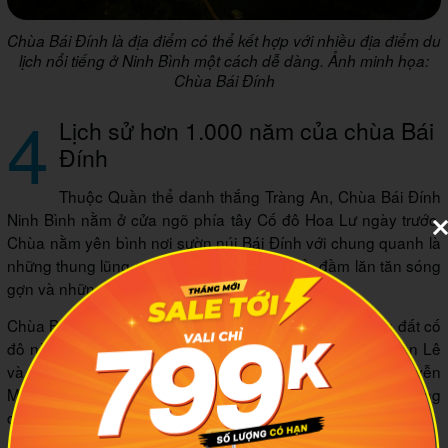
Chùa Bái Đính là địa điểm có thể kết hợp với nhiều địa điểm du
lịch nổi tiếng ở Ninh Bình một cách dễ dàng. Ảnh minh họa:
Chùa Bái Đính
4
Lịch sử hơn 1.000 năm của chùa Bái
Đính
Thuộc Quần thể danh thắng Tràng An, Chùa Bái Đính
Ninh Bình nằm ở cửa ngõ phía tây Cố đô Hoa Lư ngày trước.
Chùa nằm yên bình nơi sườn núi Bái Đính với chung quanh là
những thung lũng mênh mông và những hồ, đầm lăn tăn sóng
gợn và những dãy núi đá vôi.
Chùa Bái Đính đã tồn tại hơn 1.000 năm qua giữa vùng đất cố
đô này, gắn liền với ba triều đại phong kiến lớn Đinh, Tiền Lê
và Lý. Chùa được xây dựng từ năm 1136 do thiền sư Nguyễn
Minh Không sáng lập. Xung quanh chùa còn có vô vàn những
công trình kiến trúc đẹp và có ý nghĩa tâm linh.