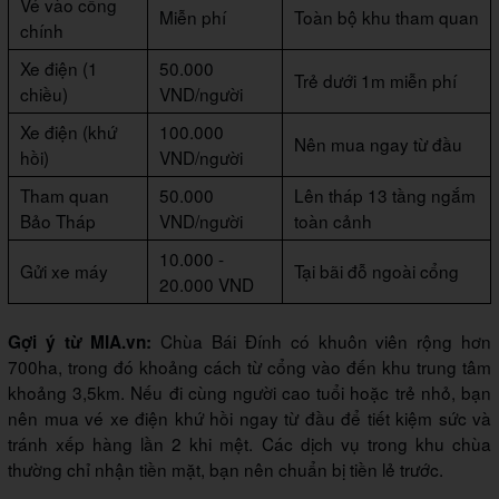
Vé vào cổng
Miễn phí
Toàn bộ khu tham quan
chính
Xe điện (1
50.000
Trẻ dưới 1m miễn phí
chiều)
VND/người
Xe điện (khứ
100.000
Nên mua ngay từ đầu
hồi)
VND/người
Tham quan
50.000
Lên tháp 13 tầng ngắm
Bảo Tháp
VND/người
toàn cảnh
10.000 -
Gửi xe máy
Tại bãi đỗ ngoài cổng
20.000 VND
Chùa Bái Đính có khuôn viên rộng hơn
Gợi ý từ MIA.vn:
700ha, trong đó khoảng cách từ cổng vào đến khu trung tâm
khoảng 3,5km. Nếu đi cùng người cao tuổi hoặc trẻ nhỏ, bạn
nên mua vé xe điện khứ hồi ngay từ đầu để tiết kiệm sức và
tránh xếp hàng lần 2 khi mệt. Các dịch vụ trong khu chùa
thường chỉ nhận tiền mặt, bạn nên chuẩn bị tiền lẻ trước.