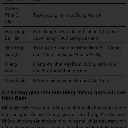
Tượng
Phật Di
Tượng đồng lớn nhất Đông Nam Á
Lặc
Hành lang
Hành lang La Hán dài nhất châu Á (2 dãy x
La Hán
526m, tổng 1.000 tượng đá xanh)
Bảo Tháp
Tháp Xá Lợi cao nhất Đông Nam Á: 13 tầng,
Xá Lợi
cao 100m, thờ xá lợi Phật từ Ấn Độ
Giếng
Giếng lớn nhất Việt Nam: đường kính 30m,
Ngọc
sâu 6m, không bao giờ cạn
Cây bồ đề
Nơi có nhiều cây bồ đề nhất Việt Nam
3.2 Không gian tâm linh hùng thiêng giữa núi non
Ninh Bình
Điểm đặc biệt của chùa không chỉ nằm ở văn hóa và kiến trúc
mà còn gắn liền với không gian di sản Tràng An đặc biệt.
Những khoảng sân thoáng rộng cùng mái chùa nâu trầm trên
nền núi xanh xám phía sau tạo nên tổng thể thanh tịnh nhưng