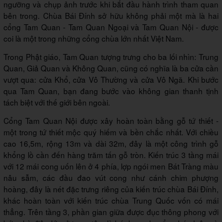
ngưỡng và chụp ảnh trước khi bắt đầu hành trình tham quan
bên trong. Chùa Bái Đính sở hữu không phải một mà là hai
cổng Tam Quan - Tam Quan Ngoại và Tam Quan Nội - được
coi là một trong những cổng chùa lớn nhất Việt Nam.
Trong Phật giáo, Tam Quan tượng trưng cho ba lối nhìn: Trung
Quan, Giả Quan và Không Quan, cũng có nghĩa là ba cửa cần
vượt qua: cửa Khổ, cửa Vô Thường và cửa Vô Ngã. Khi bước
qua Tam Quan, bạn đang bước vào không gian thanh tịnh
tách biệt với thế giới bên ngoài.
Cổng Tam Quan Nội được xây hoàn toàn bằng gỗ tứ thiết -
một trong tứ thiết mộc quý hiếm và bền chắc nhất. Với chiều
cao 16,5m, rộng 13m và dài 32m, đây là một công trình gỗ
khổng lồ cần đến hàng trăm tấn gỗ tròn. Kiến trúc 3 tầng mái
với 12 mái cong uốn lên ở 4 phía, lợp ngói men Bát Tràng màu
nâu sẫm, các đầu đao vút cong như cánh chim phượng
hoàng, đây là nét đặc trưng riêng của kiến trúc chùa Bái Đính,
khác hoàn toàn với kiến trúc chùa Trung Quốc vốn có mái
thẳng. Trên tầng 3, phần gian giữa được đục thông phong với