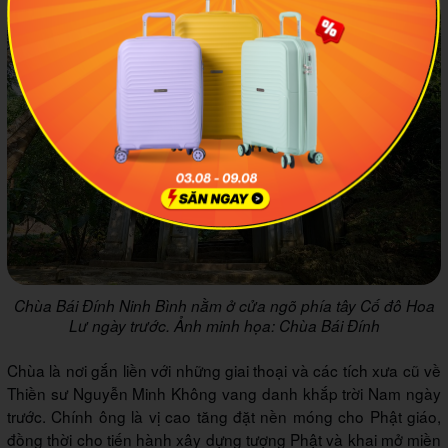
Chùa Bái Đính Ninh Bình nằm ở cửa ngõ phía tây Cố đô Hoa
Lư ngày trước. Ảnh minh họa: Chùa Bái Đính
Chùa là nơi gắn liền với những giai thoại và các tích xưa cũ về
Thiền sư Nguyễn Minh Không vang danh khắp trời Nam ngày
trước. Chính ông là vị cao tăng đặt nền móng cho Phật giáo,
đồng thời cho tiến hành xây dựng tượng Phật và khai mở miền