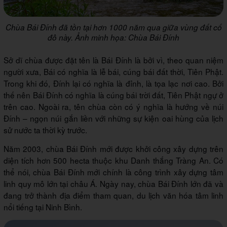
Chùa Bái Đính đã tồn tại hơn 1000 năm qua giữa vùng đất cố
đô này. Ảnh minh họa: Chùa Bái Đính
Sở dĩ chùa được đặt tên là Bái Đính là bởi vì, theo quan niệm
người xưa, Bái có nghĩa là lễ bái, cúng bái đất thời, Tiên Phật.
Trong khi đó, Đính lại có nghĩa là đỉnh, là tọa lạc nơi cao. Bởi
thế nên Bái Đính có nghĩa là cúng bái trời đất, Tiên Phật ngự ở
trên cao. Ngoài ra, tên chùa còn có ý nghĩa là hướng về núi
Đính – ngọn núi gắn liền với những sự kiện oai hùng của lịch
sử nước ta thời kỳ trước.
Năm 2003, chùa Bái Đính mới được khởi công xây dựng trên
diện tích hơn 500 hecta thuộc khu Danh thắng Tràng An. Có
thể nói, chùa Bái Đính mới chính là công trình xây dựng tâm
linh quy mô lớn tại châu Á. Ngày nay, chùa Bái Đính lớn đã và
đang trở thành địa điểm tham quan, du lịch văn hóa tâm linh
nổi tiếng tại Ninh Bình.