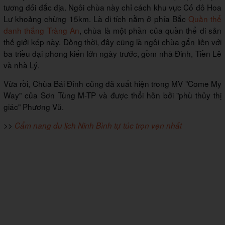
tương đối đắc địa. Ngôi chùa này chỉ cách khu vực Cố đô Hoa
Lư khoảng chừng 15km. Là di tích nằm ở phía Bắc
Quần thể
danh thắng Tràng An
, chùa là một phần của quần thể di sản
thế giới kép này. Đồng thời, đây cũng là ngôi chùa gắn liền với
ba triều đại phong kiến lớn ngày trước, gồm nhà Đinh, Tiền Lê
và nhà Lý.
Vừa rồi, Chùa Bái Đính cũng đã xuất hiện trong MV "Come My
Way" của Sơn Tùng M-TP và được thổi hồn bởi "phù thủy thị
giác" Phương Vũ.
>>
Cẩm nang du lịch Ninh Bình tự túc trọn vẹn nhất