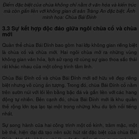
Điểm đặc biệt của chùa không chỉ nằm ở văn hóa và kiến trúc
mà còn gắn liền với không gian di sản Tràng An đặc biệt. Ảnh
minh họa: Chùa Bái Đính
3.3 Sự kết hợp độc đáo giữa ngôi chùa cổ và chùa
mới
Quần thể chùa Bái Đính bao gồm hai lớp không gian riêng biệt
là chùa cổ và chùa mới. Hai ngôi chùa mở ra những vùng
không gian văn hóa, lịch sử rạng rỡ cùng sự giao thoa sắc thái
rất khác nhau của một công trình tâm linh.
Chùa Bái Đính cổ và chùa Bái Đính mới sở hữu vẻ đẹp riêng
biệt nhưng vô cùng ấn tượng. Trong đó, chùa Bái Đính cổ nằm
trên sườn núi với lối lên bằng bậc đá và gắn liền với các hang
động tự nhiên. Bên cạnh đó, chùa Bái Đính mới là khu quần
thể rộng lớn tọa lạc tại một trong những khu du lịch nổi tiếng
nhất.
Sự song hành của hai công trình một cổ kính, trầm mặc, một
bề thế, hiện đại đã tạo nên sức hút rất đặc biệt của chùa Bái
Đính. Nơi đây không chỉ là một địa điểm tham quan mà còn