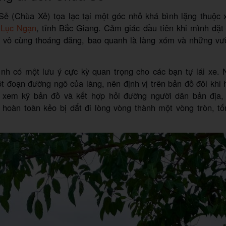
ẻ (Chùa Xẻ) tọa lạc tại một góc nhỏ khá bình lặng thuộc 
n
Lục Ngạn
, tỉnh Bắc Giang. Cảm giác đầu tiên khi mình đặt
n vô cùng thoáng đãng, bao quanh là làng xóm và những vườ
ình có một lưu ý cực kỳ quan trọng cho các bạn tự lái xe. 
 đoạn đường ngõ của làng, nên định vị trên bản đồ đôi khi hi
 xem kỹ bản đồ và kết hợp hỏi đường người dân bản địa, 
hoàn toàn kẻo bị dắt đi lòng vòng thành một vòng tròn, tốn