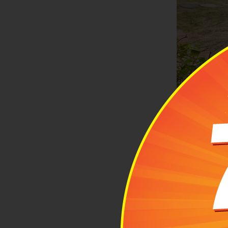
Chùa Sẻ là m
Về dịch vụ, k
du lịch Bắc 
quanh Chùa S
chỉ có một h
động chuẩn bị