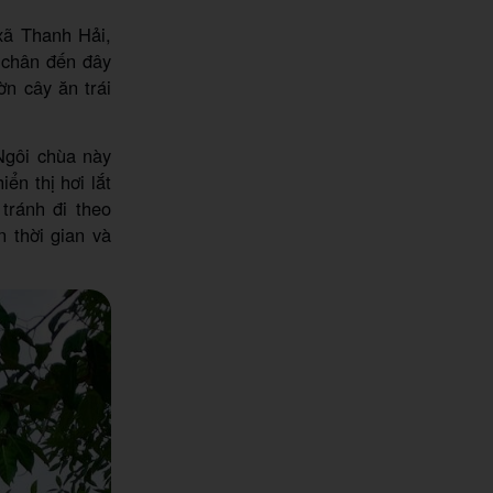
xã Thanh Hải,
 chân đến đây
n cây ăn trái
Ngôi chùa này
ển thị hơi lắt
tránh đi theo
 thời gian và