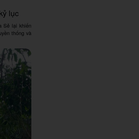
kỷ lục
 Sẻ lại khiến
ruyền thống và