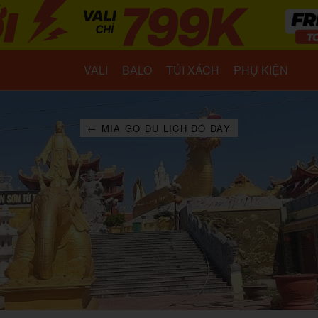
VALI
BALO
TÚI XÁCH
PHỤ KIỆN
← MIA GO DU LỊCH ĐÓ ĐÂY