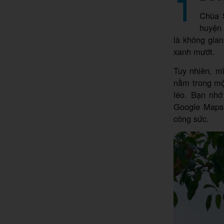
1
Chùa S
huyệ
là không gia
xanh mướt.
Tuy nhiên, m
nằm trong một
léo. Bạn nhớ
Google Maps 
công sức.