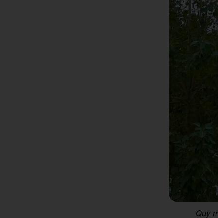
Quy m