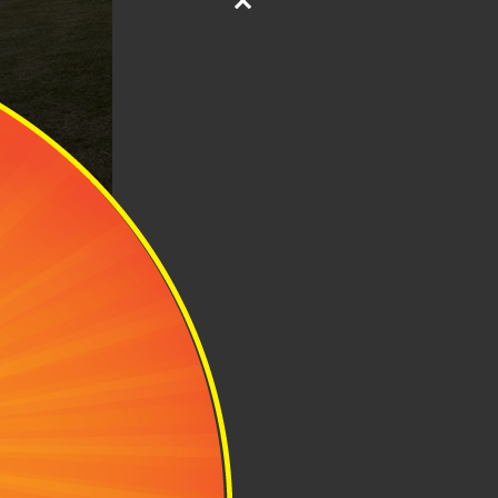
ải, huyện Lục
o kiểu các khu
à vui vẻ. Xung
gay chỗ đỗ xe
c bạn nên chủ
ải mái nhất.