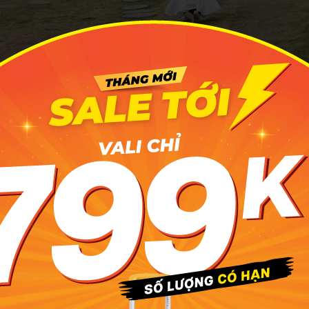
ột ngôi chùa có quy mô khóa lớn, thuộc địa phận xã Thanh H
Ngạn. Ảnh minh họa: Chiêu Surin
hu vực trông giữ xe ở đây tuy không quá chuyên nghiệp the
Giang
quy mô lớn nhưng các bác trông xe lại rất thân thiện v
ẻ vì là làng quê nên các dịch vụ ăn uống chưa có nhiều. N
àng nước nhỏ bán đồ lặt vặt. Theo kinh nghiệm của mình, cá
 trước nước uống và ít đồ ăn nhẹ mang theo để chuyến đi tho