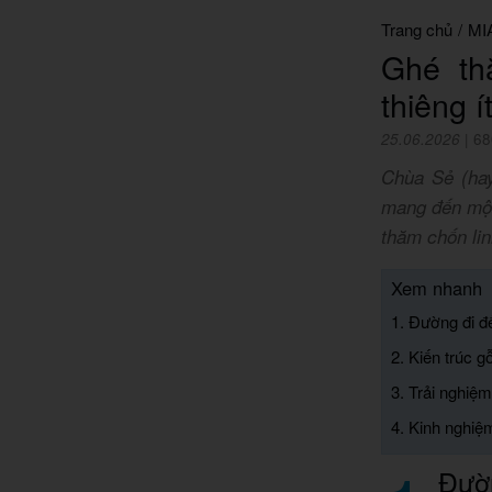
Trang chủ
/
MI
Ghé th
thiêng í
25.06.2026
|
68
Chùa Sẻ (hay
mang đến một
thăm chốn lin
Xem nhanh
1. Đường đi 
2. Kiến trúc g
3. Trải nghiệ
4. Kinh nghiệ
Đườ