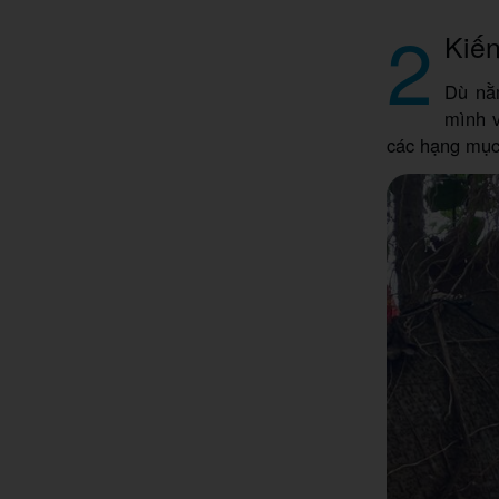
2
Kiến
Dù nằ
mình v
các hạng mục 