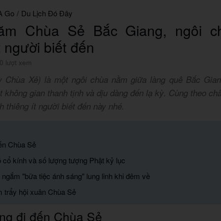
A Go
/
Du Lịch Đó Đây
ăm Chùa Sẻ Bắc Giang, ngôi ch
t người biết đến
0 lượt xem
 Chùa Xẻ) là một ngôi chùa nằm giữa làng quê Bắc Gian
 không gian thanh tịnh và dịu dàng đến lạ kỳ. Cùng theo ch
h thiêng ít người biết đến này nhé.
đến Chùa Sẻ
ỗ cổ kính và số lượng tượng Phật kỷ lục
m ngắm "bữa tiệc ánh sáng" lung linh khi đêm về
m trẩy hội xuân Chùa Sẻ
ng đi đến Chùa Sẻ