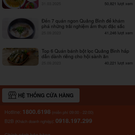
31.03.2025
50,821 lượt xem
Đến 7 quán ngon Quảng Bình để khám
phá những trải nghiệm ẩm thực đặc sắc
25.09.2023
41,246 lượt xem
Top 6 Quán bánh bột lọc Quảng Bình hấp
dẫn dành riêng cho hội sành ăn
25.09.2023
40,221 lượt xem
HỆ THỐNG CỬA HÀNG
1800.6198
Hotline:
(miễn phí 09:00 - 22:00)
0918.197.299
B2B
:
(Khách doanh nghiệp)
Chính sách bán hàng