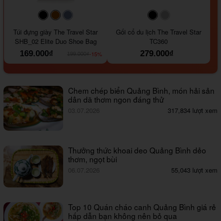
#000000
#964B00
#647290
#000000
#a9a9a9
Túi đựng giày The Travel Star
Gối cổ du lịch The Travel Star
SHB_02 Elite Duo Shoe Bag
TC360
169.000₫
279.000₫
-15%
199.000₫
Chem chép biển Quảng Bình, món hải sản
dân dã thơm ngon đáng thử
03.07.2026
317,834 lượt xem
Thưởng thức khoai deo Quảng Bình dẻo
thơm, ngọt bùi
06.07.2026
55,043 lượt xem
Top 10 Quán cháo canh Quảng Bình giá rẻ
hấp dẫn bạn không nên bỏ qua