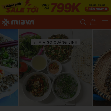
← MIA GO QUẢNG BÌNH