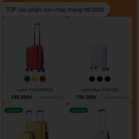
TOP sản phẩm bán chạy tháng 08/2026
#093f69
#ffa500
#FF0000
#000000
#000000
#000000
Larita Yuno AH0325
Larita Miyo AH01252
749.000₫
799.000₫
-37%
-33%
1.189.000₫
1.199.000₫
Freeship
Freeship