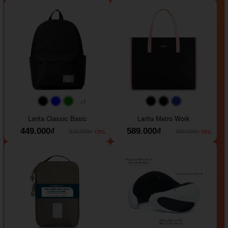
+1
#faf0e6
#000000
#0000FF
#008000
#000000
#000000
#1e35a5
Larita Classic Basic
Larita Metro Work
449.000₫
589.000₫
-13%
-16%
519.000₫
699.000₫