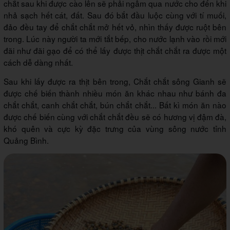
chắt sau khi được cào lên sẽ phải ngâm qua nước cho đến khi
nhả sạch hết cát, đất. Sau đó bắt đầu luộc cùng với tí muối,
đảo đều tay để chắt chắt mở hết vỏ, nhìn thấy được ruột bên
trong. Lúc này người ta mới tắt bếp, cho nước lạnh vào rồi mới
đãi như đãi gạo để có thể lấy được thịt chắt chắt ra được một
cách dễ dàng nhất.
Sau khi lấy được ra thịt bên trong, Chắt chắt sông Gianh sẽ
được chế biến thành nhiều món ăn khác nhau như bánh đa
chắt chắt, canh chắt chắt, bún chắt chắt... Bất kì món ăn nào
được chế biến cùng với chắt chắt đều sẽ có hương vị đậm đà,
khó quên và cực kỳ đặc trưng của vùng sông nước tỉnh
Quảng Bình.