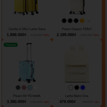
+1
#000000
#000000
#000000
#ffa500
Combo 2 VALI Larita Sena
Pisani Classic FZA01
1.899.000₫
2.199.000₫
-60%
-26%
4.700.000₫
2.990.000₫
Freeship
#40454a
#b76e79
#9ad8e7
#ffffff
#faf0e6
#000000
#0000FF
Pisani X9 YG1849A
Larita Metro One
3.390.000₫
479.000₫
-26%
-19%
4.612.000₫
589.000₫