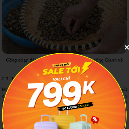
Công đoạn đánh bắt và chế biến Chắt chắt sông Gianh vô
cùng vất vả và cầu kỳ
2.3 Thưởng thức bánh đa chắt chắt thơm ngon, hấp dẫn
Một trong số những món ăn ngon nhất được chế biến từ Chắt
chắt sông Gianh mà nhiều người gợi ý khi đến Quảng Bình
chính là bánh đa chắt chắt. Lấy miếng bánh đa xúc cùng một
muỗng chắt chắt xào, ăn kèm với một ngọn rau thơm và nhai
từ từ để cảm nhận rõ nét nhất hương vị đặc trưng của chắt
chắt. Lớp vỏ giòn của bánh đa, sự mềm mịn, ngọt thịt của
Chắt chắt sông Gianh cùng quyện hòa nhất định sẽ khiến bạn