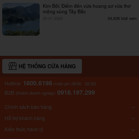
Kim Bôi: Điểm đến vừa hoang sơ vừa thơ
mộng vùng Tây Bắc
20.01.2025
34,636 lượt xem
HỆ THỐNG CỬA HÀNG
1800.6198
Hotline:
(miễn phí 09:00 - 22:00)
0918.197.299
B2B
:
(Khách doanh nghiệp)
Chính sách bán hàng
Hỗ trợ khách hàng
Kiến thức hành lý