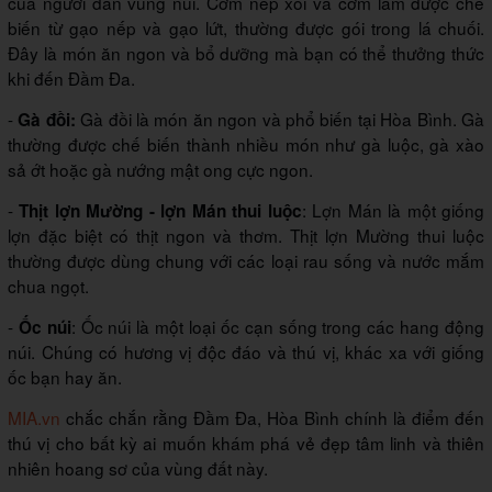
của người dân vùng núi. Cơm nếp xôi và cơm lam được chế
biến từ gạo nếp và gạo lứt, thường được gói trong lá chuối.
Đây là món ăn ngon và bổ dưỡng mà bạn có thể thưởng thức
khi đến Đầm Đa.
-
Gà đồi là món ăn ngon và phổ biến tại Hòa Bình. Gà
Gà đồi:
thường được chế biến thành nhiều món như gà luộc, gà xào
sả ớt hoặc gà nướng mật ong cực ngon.
-
: Lợn Mán là một giống
Thịt lợn Mường - lợn Mán thui luộc
lợn đặc biệt có thịt ngon và thơm. Thịt lợn Mường thui luộc
thường được dùng chung với các loại rau sống và nước mắm
chua ngọt.
-
: Ốc núi là một loại ốc cạn sống trong các hang động
Ốc núi
núi. Chúng có hương vị độc đáo và thú vị, khác xa với giống
ốc bạn hay ăn.
MIA.vn
chắc chắn rằng Đầm Đa, Hòa Bình chính là điểm đến
thú vị cho bất kỳ ai muốn khám phá vẻ đẹp tâm linh và thiên
nhiên hoang sơ của vùng đất này.