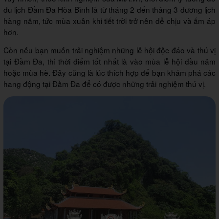
du lịch Đầm Đa Hòa Bình là từ tháng 2 đến tháng 3 dương lịch
hàng năm, tức mùa xuân khi tiết trời trở nên dễ chịu và ấm áp
hơn.
Còn nếu bạn muốn trải nghiệm những lễ hội độc đáo và thú vị
tại Đầm Đa, thì thời điểm tốt nhất là vào mùa lễ hội đầu năm
hoặc mùa hè. Đây cũng là lúc thích hợp để bạn khám phá các
hang động tại Đầm Đa để có được những trải nghiệm thú vị.