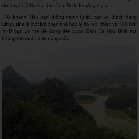
di chuyển từ Hà Nội đến Đầm Đa là khoảng 2 giờ.
- Xe khách: Nếu bạn không muốn tự lái, các xe khách dạng
Limousine là một lựa chọn khá hợp lý đó. Với chiếc vé 160.000
VNĐ bạn có thể dễ dàng đến được Đầm Đa Hòa Bình mà
không tốn quá nhiều công sức.