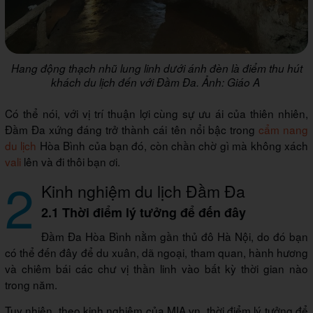
Hang động thạch nhũ lung linh dưới ánh đèn là điểm thu hút
khách du lịch đến với Đầm Đa. Ảnh: Giáo A
Có thể nói, với vị trí thuận lợi cùng sự ưu ái của thiên nhiên,
Đầm Đa xứng đáng trở thành cái tên nổi bậc trong
cẩm nang
du lịch
Hòa Bình của bạn đó, còn chần chờ gì mà không xách
vali
lên và đi thôi bạn ơi.
2
Kinh nghiệm du lịch Đầm Đa
2.1 Thời điểm lý tưởng để đến đây
Đầm Đa Hòa Bình nằm gần thủ đô Hà Nội, do đó bạn
có thể đến đây để du xuân, dã ngoại, tham quan, hành hương
và chiêm bái các chư vị thần linh vào bất kỳ thời gian nào
trong năm.
Tuy nhiên, theo kinh nghiệm của MIA.vn, thời điểm lý tưởng để