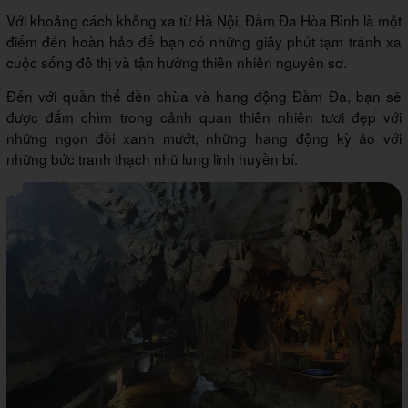
Với khoảng cách không xa từ Hà Nội, Đầm Đa Hòa Bình là một
điểm đến hoàn hảo để bạn có những giây phút tạm tránh xa
cuộc sống đô thị và tận hưởng thiên nhiên nguyên sơ.
Đến với quần thể đền chùa và hang động Đầm Đa, bạn sẽ
được đắm chìm trong cảnh quan thiên nhiên tươi đẹp với
những ngọn đồi xanh mướt, những hang động kỳ ảo với
những bức tranh thạch nhũ lung linh huyền bí.