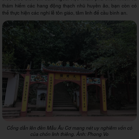
thám hiểm các hang động thạch nhũ huyền ảo, bạn còn có
thể thực hiện các nghi lễ tôn giáo, tâm linh để cầu bình an.
Cổng dẫn lên đền Mẫu Âu Cơ mang nét uy nghiêm vốn có
của chốn linh thiêng. Ảnh: Phong Vo