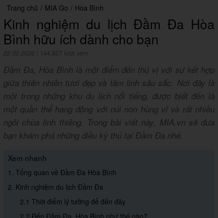
Trang chủ
/
MIA Go
/
Hòa Bình
Kinh nghiệm du lịch Đầm Đa Hòa
Bình hữu ích dành cho bạn
22.02.2026
|
144,827 lượt xem
Đầm Đa, Hòa Bình là một điểm đến thú vị với sự kết hợp
giữa thiên nhiên tươi đẹp và tâm linh sâu sắc. Nơi đây là
một trong những khu du lịch nổi tiếng, được biết đến là
một quần thể hang động với núi non hùng vĩ và rất nhiều
ngôi chùa linh thiêng. Trong bài viết này, MIA.vn sẽ đưa
bạn khám phá những điều kỳ thú tại Đầm Đa nhé.
Xem nhanh
1. Tổng quan về Đầm Đa Hòa Bình
2. Kinh nghiệm du lịch Đầm Đa
2.1 Thời điểm lý tưởng để đến đây
2.2 Đến Đầm Đa, Hòa Bình như thế nào?