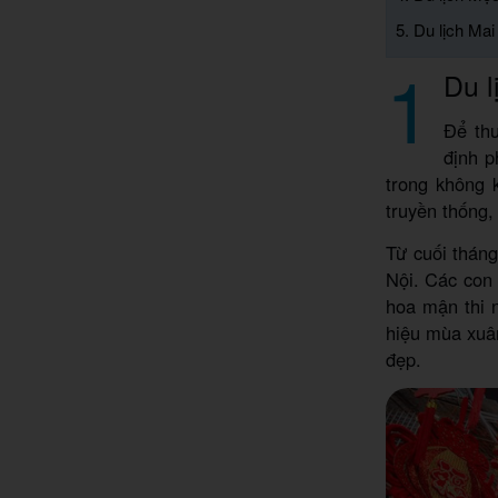
5. Du lịch Ma
1
Du l
Để thư
định p
trong không 
truyền thống
Từ cuối tháng
Nội. Các con 
hoa mận thi 
hiệu mùa xuân
đẹp.