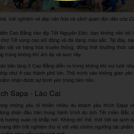
á, trải nghiệm vẻ đẹp văn hóa và cảnh quan độc đáo của C
i đến Cao Bằng vào dịp Tết Nguyên Đán, bạn không nên bỏ l
 chợ Tết vùng cao sôi động và đa dạng màu sắc. Tại đây, b
 sản vật và hàng hóa truyền thống, đồng thời thưởng thức c
ng trong không khí ấm áp và sum vầy.
các bản làng ở Cao Bằng diễn ra trong không khí vui tươi n
nhịp như ở các thành phố lớn. Thả mình vào không gian yên
 cảm nhận được sự bình yên trong tâm hồn.
ịch Sapa - Lào Cai
rong những yếu tố khiến nhiều du khách yêu thích Sapa v
ừng chân đầu tiên trong hành trình du lịch Tết miền Bắc c
 và hương xuân rộ khắp nơi. Không chỉ thế, thời tiết se lạnh 
mang đến trải nghiệm thú vị với việc chiêm ngưỡng tác phẩm
 ngắm nhìn sắc xuân tươi mới.