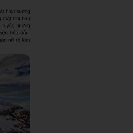
uất hiện sương
 mặt trời ban
 tuyết, những
 sức hấp dẫn.
mận nở rộ làm