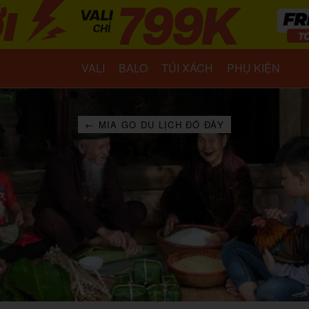
VALI
BALO
TÚI XÁCH
PHỤ KIỆN
← MIA GO DU LỊCH ĐÓ ĐÂY