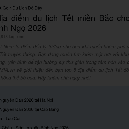
A Go
/
Du Lịch Đó Đây
ịa điểm du lịch Tết miền Bắc ch
ính Ngọ 2026
,818 lượt xem
t Nam là điểm đến lý tưởng cho bạn khi muốn khám phá v
 Tết truyền thống. Bạn đang muốn tìm kiếm một nơi với khu
ng, yên bình để tận hưởng sự thư giãn trong tâm hồn vào d
 MIA.vn sẽ giới thiệu đến bạn top 5 địa điểm du lịch Tết 
hông thể bỏ qua. Hãy khám phá ngay nhé!
t Nguyên Đán 2026 tại Hà Nội
t Nguyên Đán 2026 tại Cao Bằng
a - Lào Cai
c Châu - Sơn La xuân Bính Ngọ 2026