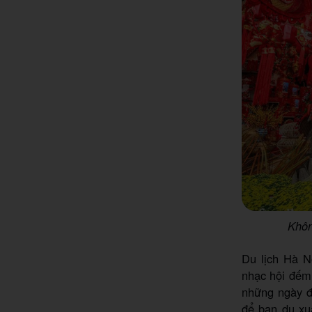
Khôn
Du lịch Hà N
nhạc hội đếm
những ngày đầ
để bạn du xu