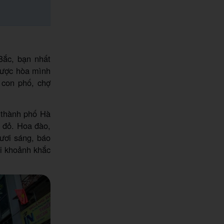
Bắc, bạn nhất
được hòa mình
 con phố, chợ
p thành phố Hà
i đỏ. Hoa đào,
ươi sáng, báo
ại khoảnh khắc