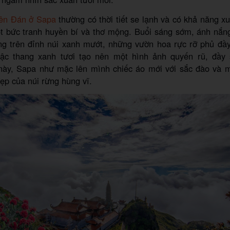
ên Đán ở Sapa
thường có thời tiết se lạnh và có khả năng x
t bức tranh huyền bí và thơ mộng. Buổi sáng sớm, ánh nắng
ng trên đỉnh núi xanh mướt, những vườn hoa rực rỡ phủ đầy
ậc thang xanh tươi tạo nên một hình ảnh quyến rũ, đầy
ày, Sapa như mặc lên mình chiếc áo mới với sắc đào và 
ẹp của núi rừng hùng vĩ.