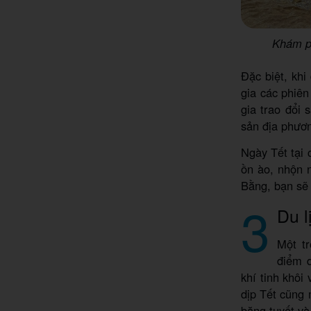
Khám ph
Đặc biệt, kh
gia các phiên
gia trao đổi
sản địa phươ
Ngày Tết tại 
ồn ào, nhộn 
Bằng, bạn sẽ
3
Du l
Một t
điểm d
khí tinh khôi
dịp Tết cũng 
băng tuyết và