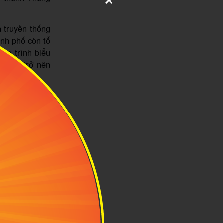
 truyền thống
ành phố còn tổ
ơng trình biểu
í Tết trở nên
g
 nảy lộc giữa
ràng. Khí hậu
 điều kiện lý
c đáo của Cao
ản sắc văn hóa
 nên bỏ lỡ cơ
ồ Ba Bể, động
hống.