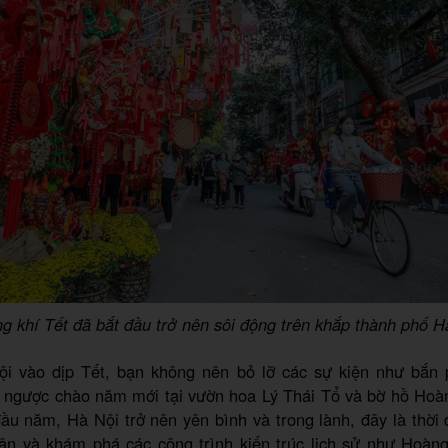
g khí Tết đã bắt đầu trở nên sôi động trên khắp thành phố H
ội vào dịp Tết, bạn không nên bỏ lỡ các sự kiện như bắn 
 ngược chào năm mới tại vườn hoa Lý Thái Tổ và bờ hồ Hoà
u năm, Hà Nội trở nên yên bình và trong lành, đây là thời 
ân và khám phá các công trình kiến trúc lịch sử như Hoàn