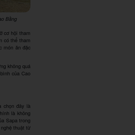
ao Bằng
ỡ cơ hội tham
ạn có thể tham
ác món ăn đặc
hưng không quá
 bình của Cao
à chọn đây là
hính là không
của Sapa trong
 nghệ thuật từ