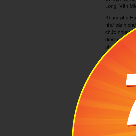
Long, Văn Mi
Khám phá Hà 
như bánh chưn
chức nhiều ho
diễn nghệ th
phong phú và
2
Du
Dịp
khu
trong lành, 
tưởng cho bạ
Bằng.
Cao Bằng vào 
độc đáo hình
hội ghé thăm
Ngườm Ngao v