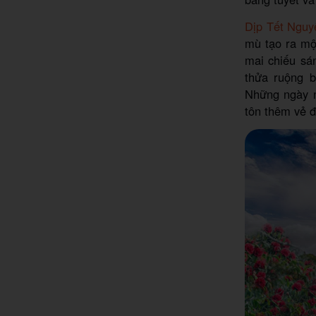
Dịp Tết Nguy
mù tạo ra mộ
mai chiếu sá
thửa ruộng b
Những ngày n
tôn thêm vẻ đ