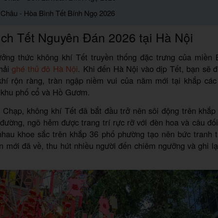
i Châu - Hòa Bình Tết Bính Ngọ 2026
ịch Tết Nguyên Đán 2026 tại Hà Nội
ởng thức không khí Tết truyền thống đặc trưng của miền 
hải
ghé thủ đô Hà Nội
. Khi đến Hà Nội vào dịp Tết, bạn sẽ 
khí rộn ràng, tràn ngập niềm vui của năm mới tại khắp các
, khu phố cổ và Hồ Gươm.
 Chạp, không khí Tết đã bắt đầu trở nên sôi động trên khắ
đường, ngõ hẻm được trang trí rực rỡ với đèn hoa và câu đố
nhau khoe sắc trên khắp 36 phố phường tạo nên bức tranh t
 mới đã về, thu hút nhiều người đến chiêm ngưỡng và ghi l