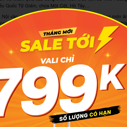
ếu Quốc Tử Giám, chùa Một Cột, Hồ Tây…
Nội vào dịp Tết còn là cơ hội để thưởng thức những món ăn
g xanh, thịt đông, dưa hành, canh măng miến. Ngoài ra, th
ạt động văn hóa, nghệ thuật như lễ hội khai xuân, các chư
uật truyền thống như ca trù, chèo, tuồng làm cho không kh
 tràn đầy sắc màu.
 lịch Tết Nguyên Đán 2026 tại Cao Bằn
 Tết đến,
Cao Bằng
trở nên sống động với cây cỏ đâm chồi
ng cảnh núi rừng, các bản làng người Tày tràn ngập sự rộn 
mát mẻ tại Cao Bằng vào thời điểm Tết đến xuân về tạo ra
n khám phá và trải nghiệm vẻ đẹp văn hóa và cảnh quan độ
dịp Tết là sự hòa quyện giữa vẻ đẹp tự nhiên tươi mới và b
 thành nên một bức tranh sống động và phong phú. Bạn không
 các danh thắng nổi tiếng như Pác Bó, thác Bản Giốc, h
à các làng văn hóa dân tộc với những ngôi nhà sàn truyền t