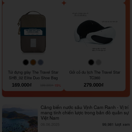
#000000
#964B00
#647290
#000000
#a9a9a9
Túi đựng giày The Travel Star
Gối cổ du lịch The Travel Star
SHB_02 Elite Duo Shoe Bag
TC360
169.000₫
279.000₫
-15%
199.000₫
Cảng biển nước sâu Vịnh Cam Ranh - Vị trí
mang tính chiến lược trong bản đồ quân sự
Việt Nam
06.06.2025
99,981 lượt xem