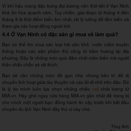
Vì khí hậu mang đặc trưng đại dương nên thời tiết ở Vạn Ninh
khá ôn hòa quanh năm. Tuy nhiên, giai đoạn từ tháng 4 đến
tháng 8 là thời điểm biển êm nhất, rất lý tưởng để tắm biển và
tham gia các hoạt động ngoài trời.
4.4 Ở Vạn Ninh có đặc sản gì mua về làm quà?
Bạn có thể tìm mua các loại hải sản khô, nước mắm truyền
thống hoặc các sản phẩm thủ công từ trầm hương tại địa
phương. Đây là những món quà đậm chất miền biển mà người
thân chắc chắn sẽ rất thích.
Bạn sẽ cần những món đồ gọn nhẹ nhưng bền bỉ để di
chuyển linh hoạt giữa tàu thuyền và các lối đi nhỏ trên đảo. Đó
là lý do mình luôn lựa chọn những chiếc
vali
chất lượng từ
MIA.vn. Hãy ghé ngay cửa hàng MIA.vn gần nhất để trang bị
cho mình một người bạn đồng hành tin cậy trước khi bắt đầu
chuyến du lịch Vạn Ninh đầy thú vị này nhé.
Thuỵ Anh