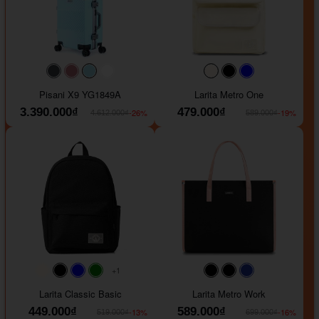
#40454a
#b76e79
#9ad8e7
#ffffff
#faf0e6
#000000
#0000FF
Pisani X9 YG1849A
Larita Metro One
3.390.000₫
479.000₫
-26%
-19%
4.612.000₫
589.000₫
+1
#faf0e6
#000000
#0000FF
#008000
#000000
#000000
#1e35a5
Larita Classic Basic
Larita Metro Work
449.000₫
589.000₫
-13%
-16%
519.000₫
699.000₫