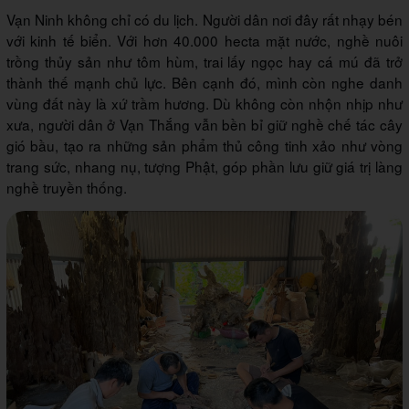
Vạn Ninh không chỉ có du lịch. Người dân nơi đây rất nhạy bén
với kinh tế biển. Với hơn 40.000 hecta mặt nước, nghề nuôi
trồng thủy sản như tôm hùm, trai lấy ngọc hay cá mú đã trở
thành thế mạnh chủ lực. Bên cạnh đó, mình còn nghe danh
vùng đất này là xứ trầm hương. Dù không còn nhộn nhịp như
xưa, người dân ở Vạn Thắng vẫn bền bỉ giữ nghề chế tác cây
gió bầu, tạo ra những sản phẩm thủ công tinh xảo như vòng
trang sức, nhang nụ, tượng Phật, góp phần lưu giữ giá trị làng
nghề truyền thống.