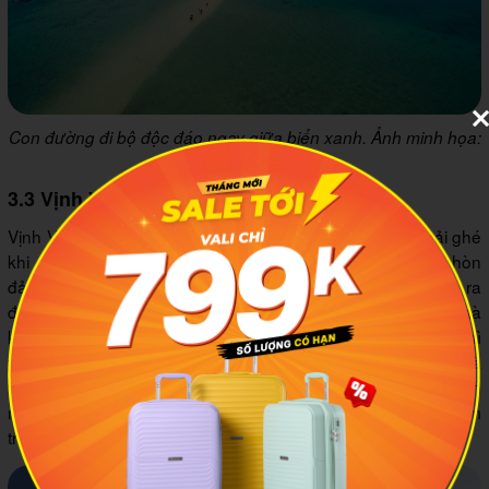
Con đường đi bộ độc đáo ngay giữa biển xanh. Ảnh minh họa:
Gody
3.3 Vịnh Vân Phong
Vịnh Vân Phong cũng là một địa danh bạn nhất định phải ghé
khi đi du lịch Vạn Ninh. Nơi này là quần thể gồm nhiều hòn
đảo nhỏ như Hòn Ông, Hòn Lớn. Bạn có thể thuê thuyền ra
đảo để lặn ngắm san hô, tận hưởng không gian riêng tư mà
không sợ bị đám đông làm phiền. Với những ai thích bơi lội thì
theo mình biển Đại Lãnh là thiên đường. Nước ở đây cạn và
trong, an toàn ngay cả khi bạn bơi ra xa. Khung cảnh non
nước hữu tình tại đây đã từng khiến vua Minh Mạng phải trầm
trồ đến mức khắc vào đỉnh đồng từ năm 1836.