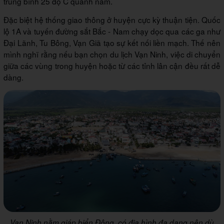
trung bình 25 độ C quanh năm.
Đặc biệt hệ thống giao thông ở huyện cực kỳ thuận tiện. Quốc
lộ 1A và tuyến đường sắt Bắc - Nam chạy dọc qua các ga như
Đại Lãnh, Tu Bông, Vạn Giã tạo sự kết nối liền mạch. Thế nên
mình nghĩ rằng nếu bạn chọn du lịch Vạn Ninh, việc di chuyển
giữa các vùng trong huyện hoặc từ các tỉnh lân cận đều rất dễ
dàng.
Vạn Ninh nằm giáp biển Đông, có địa hình đa dạng nên dù