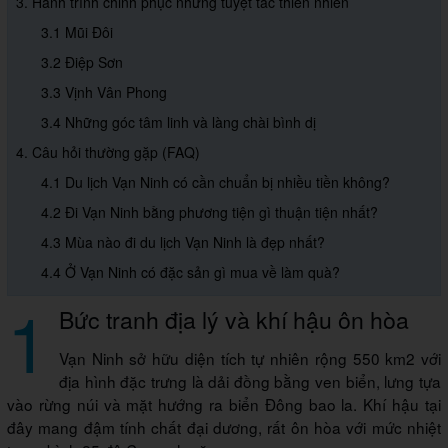
3. Hành trình chinh phục những tuyệt tác thiên nhiên
3.1 Mũi Đôi
3.2 Điệp Sơn
3.3 Vịnh Vân Phong
3.4 Những góc tâm linh và làng chài bình dị
4. Câu hỏi thường gặp (FAQ)
4.1 Du lịch Vạn Ninh có cần chuẩn bị nhiều tiền không?
4.2 Đi Vạn Ninh bằng phương tiện gì thuận tiện nhất?
4.3 Mùa nào đi du lịch Vạn Ninh là đẹp nhất?
4.4 Ở Vạn Ninh có đặc sản gì mua về làm quà?
1
Bức tranh địa lý và khí hậu ôn hòa
Vạn Ninh sở hữu diện tích tự nhiên rộng 550 km2 với
địa hình đặc trưng là dải đồng bằng ven biển, lưng tựa
vào rừng núi và mặt hướng ra biển Đông bao la. Khí hậu tại
đây mang đậm tính chất đại dương, rất ôn hòa với mức nhiệt