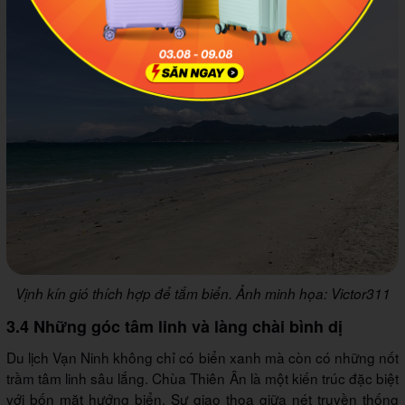
Vịnh kín gió thích hợp để tắm biển. Ảnh minh họa: Victor311
3.4 Những góc tâm linh và làng chài bình dị
Du lịch Vạn Ninh không chỉ có biển xanh mà còn có những nốt
trầm tâm linh sâu lắng. Chùa Thiên Ân là một kiến trúc đặc biệt
với bốn mặt hướng biển. Sự giao thoa giữa nét truyền thống