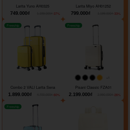
#093f69
#ffa500
#FF0000
#000000
#000000
#000000
Larita Yuno AH0325
Larita Miyo AH01252
749.000₫
799.000₫
-37%
-33%
1.189.000₫
1.199.000₫
Freeship
Freeship
+1
#000000
#000000
#000000
#ffa500
Combo 2 VALI Larita Sena
Pisani Classic FZA01
1.899.000₫
2.199.000₫
-60%
-26%
4.700.000₫
2.990.000₫
Freeship