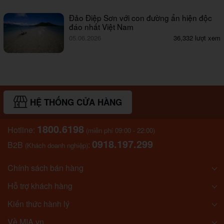
Đảo Điệp Sơn với con đường ẩn hiện độc
đáo nhất Việt Nam
05.06.2026
36,332 lượt xem
HỆ THỐNG CỬA HÀNG
1800.6198
Hotline:
(miễn phí 09:00 - 22:00)
0918.197.299
B2B
:
(Khách doanh nghiệp)
Chính sách bán hàng
Hỗ trợ khách hàng
Kiến thức hành lý
Về MIA.vn