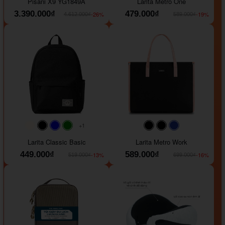
Pisani X9 YG1849A
Larita Metro One
3.390.000₫
479.000₫
-26%
-19%
4.612.000₫
589.000₫
+1
#faf0e6
#000000
#0000FF
#008000
#000000
#000000
#1e35a5
Larita Classic Basic
Larita Metro Work
449.000₫
589.000₫
-13%
-16%
519.000₫
699.000₫