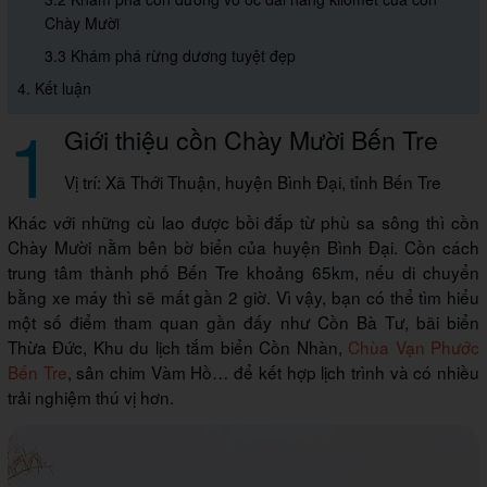
Chày Mười
3.3 Khám phá rừng dương tuyệt đẹp
4. Kết luận
1
Giới thiệu cồn Chày Mười Bến Tre
Vị trí: Xã Thới Thuận, huyện Bình Đại, tỉnh Bến Tre
Khác với những cù lao được bồi đắp từ phù sa sông thì cồn
Chày Mười nằm bên bờ biển của huyện Bình Đại. Cồn cách
trung tâm thành phố Bến Tre khoảng 65km, nếu di chuyển
bằng xe máy thì sẽ mất gần 2 giờ. Vì vậy, bạn có thể tìm hiểu
một số điểm tham quan gần đấy như Cồn Bà Tư, bãi biển
Thừa Đức, Khu du lịch tắm biển Cồn Nhàn,
Chùa Vạn Phước
Bến Tre
, sân chim Vàm Hồ… để kết hợp lịch trình và có nhiều
trải nghiệm thú vị hơn.