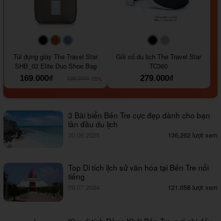
#000000
#964B00
#647290
#000000
#a9a9a9
Túi đựng giày The Travel Star
Gối cổ du lịch The Travel Star
SHB_02 Elite Duo Shoe Bag
TC360
169.000₫
279.000₫
-15%
199.000₫
3 Bãi biển Bến Tre cực đẹp dành cho bạn
lần đầu du lịch
30.06.2025
136,262 lượt xem
Top Di tích lịch sử văn hóa tại Bến Tre nổi
tiếng
09.07.2024
121,658 lượt xem