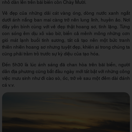
nhô dần lên trên bãi biển cồn Chày Mười.
Vẻ đẹp của những dải cát vàng óng, dòng nước xanh ngắt
dưới ánh nắng ban mai càng trở nên lung linh, huyền ảo. Nơi
đây yên bình cùng với vẻ đẹp thật hoang sơ, tĩnh lặng. Từng
con sóng êm dịu xô vào bờ, biển cả mênh mông những cơn
gió mát lạnh buổi tinh sương, tất cả tạo nên một bức tranh
thiên nhiên hoang sơ nhưng tuyệt đẹp, khiến ai trong chúng ta
cũng phải trầm trồ trước sự kỳ diệu của tạo hóa.
Đến 5h30 là lúc ánh sáng đã chan hòa trên bãi biển, người
dân địa phương cũng bắt đầu ngày mới tất bật với những công
việc mưu sinh như đi cào sò, ốc, trở về sau một đêm dài đánh
cá v.v.