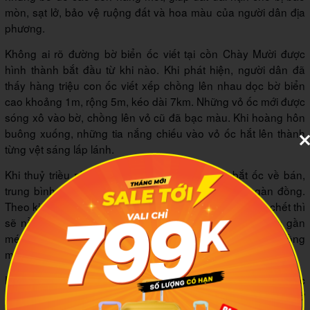
mòn, sạt lở, bảo vệ ruộng đất và hoa màu của người dân địa
phương.
Không ai rõ đường bờ biển ốc viết tại cồn Chày Mười được
hình thành bắt đầu từ khi nào. Khi phát hiện, người dân đã
thấy hàng triệu con ốc viết xếp chồng lên nhau dọc bờ biển
cao khoảng 1m, rộng 5m, kéo dài 7km. Những vỏ ốc mới được
sóng xô vào bờ, chồng lên vỏ cũ đã bạc màu. Khi hoàng hôn
buông xuống, những tia nắng chiếu vào vỏ ốc hắt lên thành
từng vệt sáng lấp lánh.
Khi thuỷ triều rút xuống, người dân sẽ ra đây bắt ốc về bán,
trung bình mỗi ngày kiếm được khoảng vài trăm ngàn đồng.
Theo kinh nghiệm của người dân ở cồn Chày Mười, ốc chết thì
sẽ nằm ngang còn ốc sống thì đứng được, thường nằm gần
mép nước. Giá bán ốc thường khoảng vài chục nghìn đồng
một kilogam.
Hiện nay, tỉnh Bến Tre đang làm hồ sơ, đề xuất đến Tổ chức
Kỷ lục Việt Nam công nhận bờ đê ốc viết cồn Chày Mười là Bờ