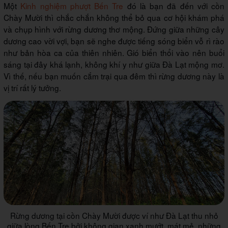
Một
Kinh nghiệm phượt Bến Tre
đó là bạn đã đến với cồn
Chày Mười thì chắc chắn không thể bỏ qua cơ hội khám phá
và chụp hình với rừng dương thơ mộng. Đứng giữa những cây
dương cao vời vợi, bạn sẽ nghe được tiếng sóng biển vỗ rì rào
như bản hòa ca của thiên nhiên. Gió biển thổi vào nên buổi
sáng tại đây khá lạnh, không khí y như giữa Đà Lạt mộng mơ.
Vì thế, nếu bạn muốn cắm trại qua đêm thì rừng dương này là
vị trí rất lý tưởng.
Rừng dương tại cồn Chày Mười được ví như Đà Lạt thu nhỏ
giữa lòng Bến Tre bởi không gian xanh mướt, mát mẻ, những