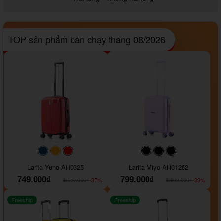
TOP sản phẩm bán chạy tháng 08/2026
#093f69
#ffa500
#FF0000
#000000
#000000
#000000
Larita Yuno AH0325
Larita Miyo AH01252
749.000₫
799.000₫
-37%
-33%
1.189.000₫
1.199.000₫
Freeship
Freeship