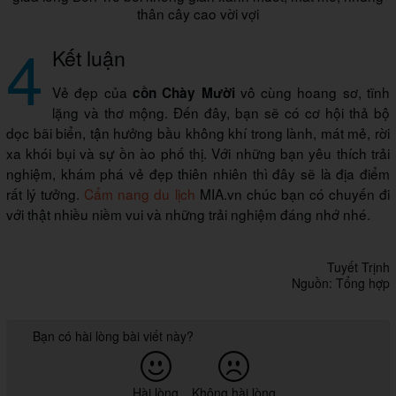
thân cây cao vời vợi
4
Kết luận
Vẻ đẹp của
vô cùng hoang sơ, tĩnh
cồn Chày Mười
lặng và thơ mộng. Đến đây, bạn sẽ có cơ hội thả bộ
dọc bãi biển, tận hưởng bầu không khí trong lành, mát mẻ, rời
xa khói bụi và sự ồn ào phố thị. Với những bạn yêu thích trải
nghiệm, khám phá vẻ đẹp thiên nhiên thì đây sẽ là địa điểm
rất lý tưởng.
Cẩm nang du lịch
MIA.vn chúc bạn có chuyến đi
với thật nhiều niềm vui và những trải nghiệm đáng nhớ nhé.
Tuyết Trịnh
Nguồn: Tổng hợp
Bạn có hài lòng bài viết này?
Hài lòng
Không hài lòng