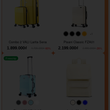
+1
#000000
#000000
#000000
#ffa500
Combo 2 VALI Larita Sena
Pisani Classic FZA01
1.899.000₫
2.199.000₫
-60%
-26%
4.700.000₫
2.990.000₫
Freeship
#40454a
#b76e79
#9ad8e7
#ffffff
#faf0e6
#000000
#0000FF