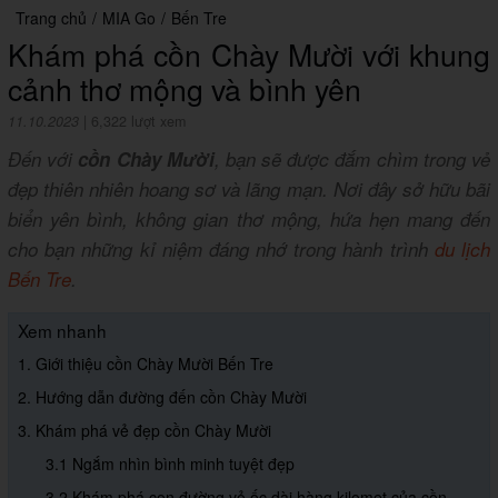
Trang chủ
/
MIA Go
/
Bến Tre
Khám phá cồn Chày Mười với khung
cảnh thơ mộng và bình yên
11.10.2023
|
6,322 lượt xem
Đến với
cồn Chày Mười
, bạn sẽ được đắm chìm trong vẻ
đẹp thiên nhiên hoang sơ và lãng mạn. Nơi đây sở hữu bãi
biển yên bình, không gian thơ mộng, hứa hẹn mang đến
cho bạn những kỉ niệm đáng nhớ trong hành trình
du lịch
Bến Tre
.
Xem nhanh
1. Giới thiệu cồn Chày Mười Bến Tre
2. Hướng dẫn đường đến cồn Chày Mười
3. Khám phá vẻ đẹp cồn Chày Mười
3.1 Ngắm nhìn bình minh tuyệt đẹp
3.2 Khám phá con đường vỏ ốc dài hàng kilomet của cồn