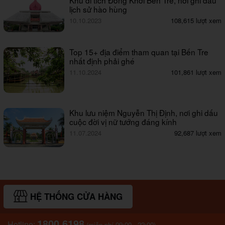
Khu di tích Đồng Khởi Bến Tre, nơi ghi dấu
lịch sử hào hùng
10.10.2023
108,615 lượt xem
Top 15+ địa điểm tham quan tại Bến Tre
nhất định phải ghé
11.10.2024
101,861 lượt xem
Khu lưu niệm Nguyễn Thị Định, nơi ghi dấu
cuộc đời vị nữ tướng đáng kính
11.07.2024
92,687 lượt xem
HỆ THỐNG CỬA HÀNG
1800.6198
Hotline:
(miễn phí 09:00 - 22:00)