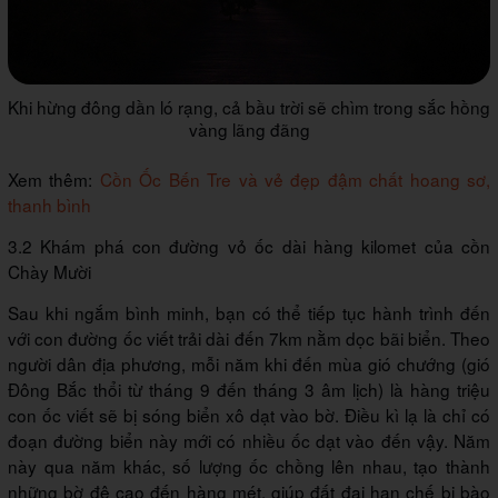
Khi hừng đông dần ló rạng, cả bầu trời sẽ chìm trong sắc hồng
vàng lãng đãng
Xem thêm:
Cồn Ốc Bến Tre và vẻ đẹp đậm chất hoang sơ,
thanh bình
3.2 Khám phá con đường vỏ ốc dài hàng kilomet của cồn
Chày Mười
Sau khi ngắm bình minh, bạn có thể tiếp tục hành trình đến
với con đường ốc viết trải dài đến 7km nằm dọc bãi biển. Theo
người dân địa phương, mỗi năm khi đến mùa gió chướng (gió
Đông Bắc thổi từ tháng 9 đến tháng 3 âm lịch) là hàng triệu
con ốc viết sẽ bị sóng biển xô dạt vào bờ. Điều kì lạ là chỉ có
đoạn đường biển này mới có nhiều ốc dạt vào đến vậy. Năm
này qua năm khác, số lượng ốc chồng lên nhau, tạo thành
những bờ đê cao đến hàng mét, giúp đất đai hạn chế bị bào