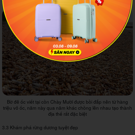
đê bằng ốc viết tự nhiên dài nhất Việt Nam.
Bờ đê ốc viết tại cồn Chày Mười được bồi đắp nên từ hàng
triệu vỏ ốc, năm này qua năm khác chồng lên nhau tạo thành
địa thế rất đặc biệt
3.3 Khám phá rừng dương tuyệt đẹp