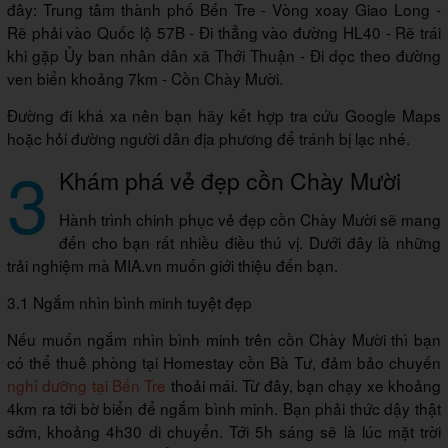
đây: Trung tâm thành phố Bến Tre - Vòng xoay Giao Long -
Rẽ phải vào Quốc lộ 57B - Đi thẳng vào đường HL40 - Rẽ trái
khi gặp Ủy ban nhân dân xã Thới Thuận - Đi dọc theo đường
ven biển khoảng 7km - Cồn Chày Mười.
Đường đi khá xa nên bạn hãy kết hợp tra cứu Google Maps
hoặc hỏi đường người dân địa phương để tránh bị lạc nhé.
3
Khám phá vẻ đẹp cồn Chày Mười
Hành trình chinh phục vẻ đẹp cồn Chày Mười sẽ mang
đến cho bạn rất nhiều điều thú vị. Dưới đây là những
trải nghiệm mà MIA.vn muốn giới thiệu đến bạn.
3.1 Ngắm nhìn bình minh tuyệt đẹp
Nếu muốn ngắm nhìn bình minh trên cồn Chày Mười thì bạn
có thể thuê phòng tại Homestay cồn Bà Tư, đảm bảo chuyến
nghỉ dưỡng tại Bến Tre
thoải mái. Từ đây, bạn chạy xe khoảng
4km ra tới bờ biển để ngắm bình minh. Bạn phải thức dậy thật
sớm, khoảng 4h30 di chuyển. Tới 5h sáng sẽ là lúc mặt trời