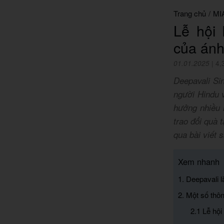
Trang chủ
/
MI
Lễ hội 
của ánh
01.01.2025
|
4,
Deepavali Si
người Hindu 
hưởng nhiều 
trao đổi quà 
qua bài viết 
Xem nhanh
1. Deepavali l
2. Một số thôn
2.1 Lễ hội