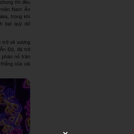
chung thì đều
i miền Nam Ấn
ka, trong khi
h bại quỷ dữ
 trở về vương
Ấn Độ, đã trở
à pháo nổ tràn
thắng của cái