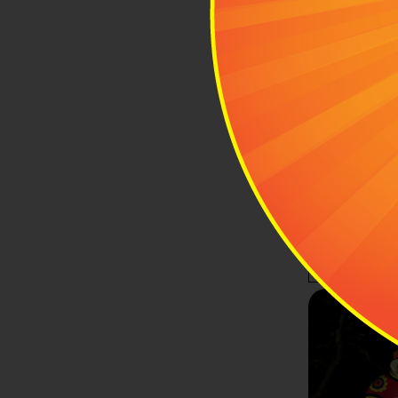
lịch âm của 
thường diễn r
công cộng đư
Singapore
có 
Năm
2024
2025
2026
2027