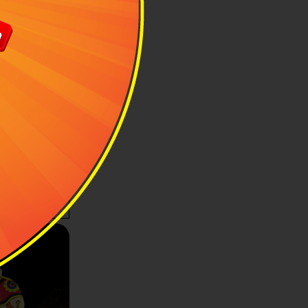
hội Deepavali
 thành ngày lễ
ể khách
du lịch