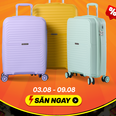
người Hindu dựa trên vị trí của mặt trăng. Nhìn chung lễ 
a vào tháng 10, tháng 11 hoặc tháng 12 hàng năm và đã trở
ợc công bố tại Singapore kể từ năm 1929. Lịch trình cụ th
thể tham khảo dựa trên bảng sau đây:
Ngày
Ngày trong tuần
31 tháng 10
Thứ Năm
20 tháng 10
Thứ Hai
8 tháng 11
Chủ nhật
9 tháng 11
Thứ Hai
28 tháng 10
Thứ Năm