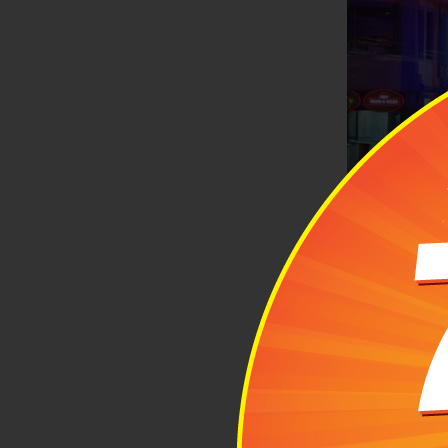
Deepavali đượ
2
Một 
Sin
2.1 L
Ngày tổ chức 