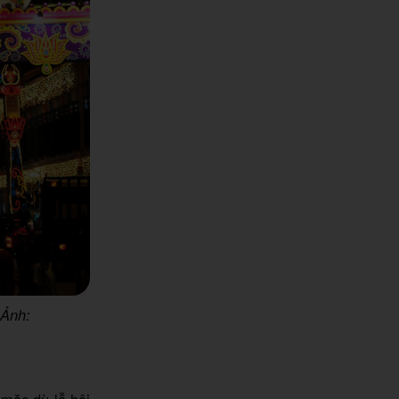
 Ảnh:
 mặc dù lễ hội