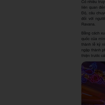
Có nhiều tru
liên quan đế
Độ, câu chuy
đối với ngư
Ravana.
Bằng cách xu
quốc của mìn
thành lễ kỷ n
ngập thành p
thiện trước cá