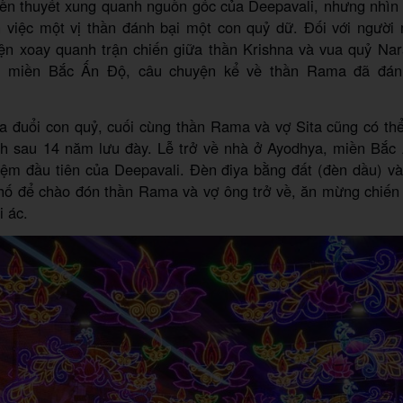
yền thuyết xung quanh nguồn gốc của Deepavali, nhưng nhìn 
n việc một vị thần đánh bại một con quỷ dữ. Đối với ngườ
ện xoay quanh trận chiến giữa thần Krishna và vua quỷ Nara
ời miền Bắc Ấn Độ, câu chuyện kể về thần Rama đã đán
a đuổi con quỷ, cuối cùng thần Rama và vợ Sita cũng có thể
h sau 14 năm lưu đày. Lễ trở về nhà ở Ayodhya, miền Bắc 
iệm đầu tiên của Deepavali. Đèn điya bằng đất (đèn dầu) v
hố để chào đón thần Rama và vợ ông trở về, ăn mừng chiến 
i ác.