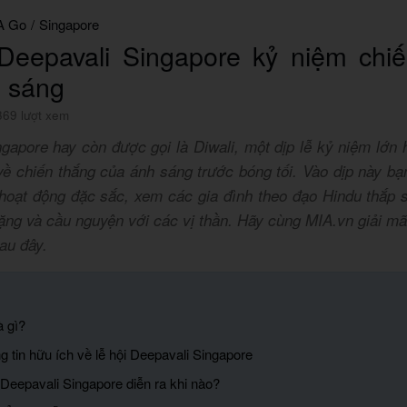
A Go
/
Singapore
Deepavali Singapore kỷ niệm chi
 sáng
369 lượt xem
ngapore hay còn được gọi là Diwali, một dịp lễ kỷ niệm lớn
về chiến thắng của ánh sáng trước bóng tối. Vào dịp này bạ
hoạt động đặc sắc, xem các gia đình theo đạo Hindu thắp 
tặng và cầu nguyện với các vị thần. Hãy cùng MIA.vn giải mã 
sau đây.
à gì?
g tin hữu ích về lễ hội Deepavali Singapore
 Deepavali Singapore diễn ra khi nào?