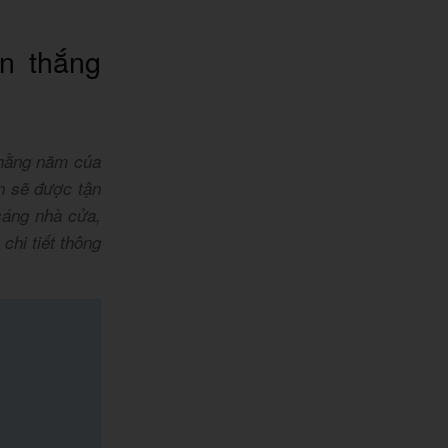
ến thắng
 hằng năm của
n sẽ được tận
sáng nhà cửa,
chi tiết thông