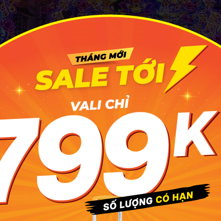
c hơn một tỷ người trên thế giới chào đón và đây cũng là m
ngày lễ lớn của Singapore. Ảnh: @stanley_chee/Instagram
số thông tin hữu ích về lễ hội Deepavali
gapore
ễ hội Deepavali Singapore diễn ra khi nào?
của lễ hội Deepavali thay đổi theo từng năm vì nó được xác