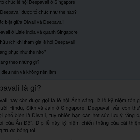
tổ chức lễ hội Deepavali ở Singapore
i Deepavali được tổ chức như thế nào?
c biệt giữa Diwali và Deepavali
avali ở Little India và quanh Singapore
hữu ích khi tham gia lễ hội Deepavali
rang phục như thế nào?
ang theo những gì?
 điều nên và không nên làm
avali là gì?
ali hay còn được gọi là lễ hội Ánh sáng, là lễ kỷ niệm tôn
ười Hindu, Sikh và Jain ở Singapore. Deepavali vẫn còn th
ọi phổ biến là Diwali, tuy nhiên bạn cần hết sức lưu ý rằng 
 của Ấn Độ”. Dịp lễ này kỷ niệm chiến thắng của cái thiện
 trước bóng tối.