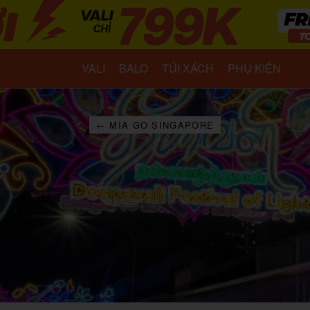
VALI
BALO
TÚI XÁCH
PHỤ KIỆN
← MIA GO SINGAPORE