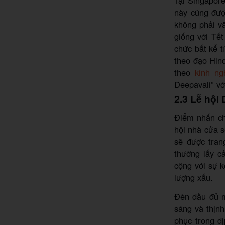
này cũng được
không phải v
giống với Tế
chức bất kể 
theo đạo Hin
theo
kinh ng
Deepavali” v
2.3 Lễ hội
Điểm nhấn ch
hội nhà cửa s
sẽ được tran
thường lấy c
cộng với sự k
lượng xấu.
Đèn dầu đủ m
sáng và thịn
phục trong d