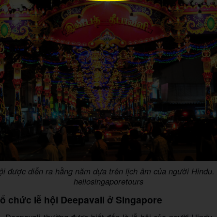
ội được diễn ra hằng năm dựa trên lịch âm của người Hindu.
hellosingaporetours
tổ chức lễ hội Deepavali ở Singapore
, Deepavali thường được biết đến là lễ hội của người Hindu,