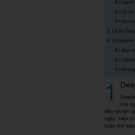
2.2 Người 
2.3 Lễ hộ
2.4 Sự khá
3. Lễ hội Deep
4. Lời khuyên 
4.1 Mặc t
4.2 Cần m
4.3 Những
1
Deep
Deepav
của ng
đến với tên g
ngày “năm mới
hoặc ánh sáng