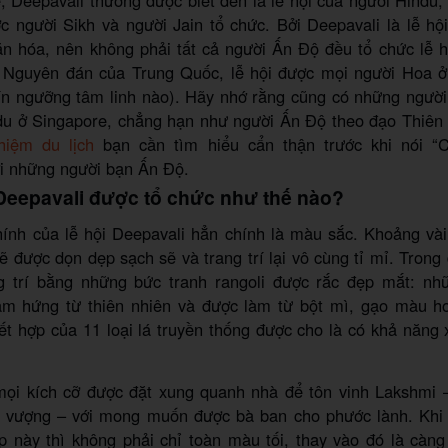
 người Sikh và người Jain tổ chức. Bởi Deepavali là lễ hộ
ăn hóa, nên không phải tất cả người Ấn Độ đều tổ chức lễ h
t Nguyên đán của Trung Quốc, lễ hội được mọi người Hoa ở
tín ngưỡng tâm linh nào). Hãy nhớ rằng cũng có những ngườ
du ở Singapore, chẳng hạn như người Ấn Độ theo đạo Thiên 
hiệm du lịch
bạn cần tìm hiểu cẩn thận trước khi nói “
ới những người bạn Ấn Độ.
 Deepavali được tổ chức như thế nào?
ính của lễ hội Deepavali hẳn chính là màu sắc. Khoảng vài 
ẽ được dọn dẹp sạch sẽ và trang trí lại vô cùng tỉ mỉ. Trong
g trí bằng những bức tranh rangoli được rắc đẹp mắt: nh
ảm hứng từ thiên nhiên và được làm từ bột mì, gạo màu h
ết hợp của 11 loại lá truyền thống được cho là có khả năng
ọi kích cỡ được đặt xung quanh nhà để tôn vinh Lakshmi 
h vượng – với mong muốn được bà ban cho phước lành. Khi 
ịp này thì không phải chỉ toàn màu tối, thay vào đó là càn