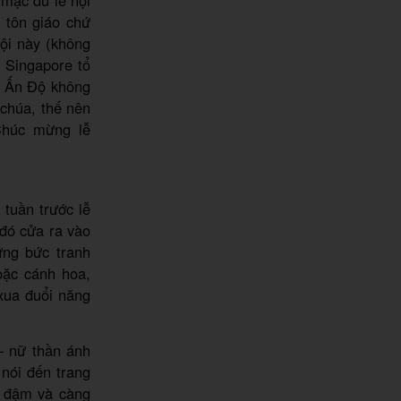
i tôn giáo chứ
ội này (không
 Singapore tổ
i Ấn Độ không
chúa, thế nên
Chúc mừng lễ
tuần trước lễ
 đó cửa ra vào
ững bức tranh
oặc cánh hoa,
 xua đuổi năng
– nữ thần ánh
nói đến trang
g đậm và càng