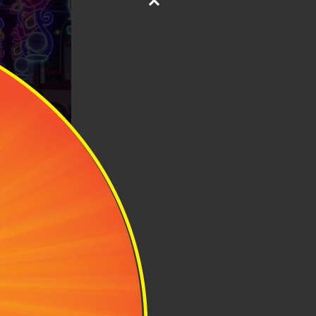
ột trong những
 định dựa trên