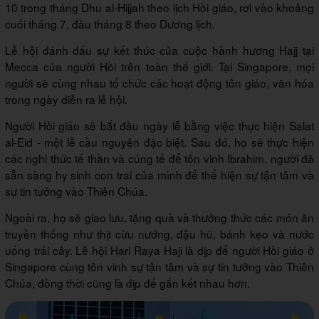
10 trong tháng Dhu al-Hijjah theo lịch Hồi giáo, rơi vào khoảng
cuối tháng 7, đầu tháng 8 theo Dương lịch.
Lễ hội đánh dấu sự kết thúc của cuộc hành hương Hajj tại
Mecca của người Hồi trên toàn thế giới. Tại Singapore, mọi
người sẽ cùng nhau tổ chức các hoạt động tôn giáo, văn hóa
trong ngày diễn ra lễ hội.
Người Hồi giáo sẽ bắt đầu ngày lễ bằng việc thực hiện Salat
al-Eid - một lễ cầu nguyện đặc biệt. Sau đó, họ sẽ thực hiện
các nghi thức tế thần và cúng tế để tôn vinh Ibrahim, người đã
sẵn sàng hy sinh con trai của mình để thể hiện sự tận tâm và
sự tin tưởng vào Thiên Chúa.
Ngoài ra, họ sẽ giao lưu, tặng quà và thưởng thức các món ăn
truyền thống như thịt cừu nướng, đậu hũ, bánh kẹo và nước
uống trái cây. Lễ hội Hari Raya Haji là dịp để người Hồi giáo ở
Singapore cùng tôn vinh sự tận tâm và sự tin tưởng vào Thiên
Chúa, đồng thời cũng là dịp để gắn kết nhau hơn.