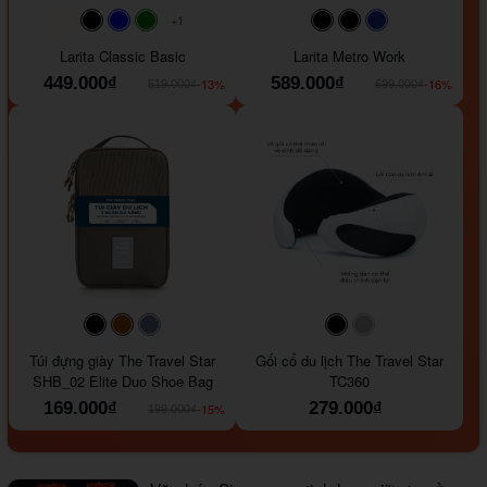
+1
#faf0e6
#000000
#0000FF
#008000
#000000
#000000
#1e35a5
Larita Classic Basic
Larita Metro Work
449.000₫
589.000₫
-13%
-16%
519.000₫
699.000₫
#000000
#964B00
#647290
#000000
#a9a9a9
Túi đựng giày The Travel Star
Gối cổ du lịch The Travel Star
SHB_02 Elite Duo Shoe Bag
TC360
169.000₫
279.000₫
-15%
199.000₫