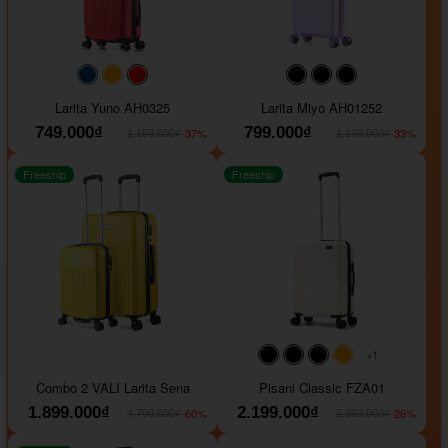
#093f69
#ffa500
#FF0000
#000000
#000000
#000000
Larita Yuno AH0325
Larita Miyo AH01252
749.000₫
799.000₫
-37%
-33%
1.189.000₫
1.199.000₫
Freeship
Freeship
+1
#000000
#000000
#000000
#ffa500
Combo 2 VALI Larita Sena
Pisani Classic FZA01
1.899.000₫
2.199.000₫
-60%
-26%
4.700.000₫
2.990.000₫