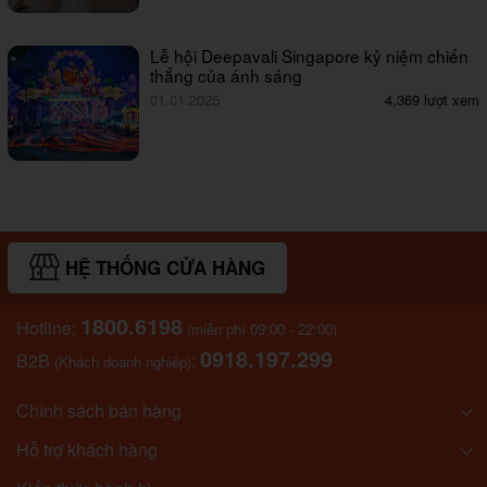
Lễ hội Deepavali Singapore kỷ niệm chiến
thắng của ánh sáng
01.01.2025
4,369 lượt xem
HỆ THỐNG CỬA HÀNG
1800.6198
Hotline:
(miễn phí 09:00 - 22:00)
0918.197.299
B2B
:
(Khách doanh nghiệp)
Chính sách bán hàng
Hỗ trợ khách hàng