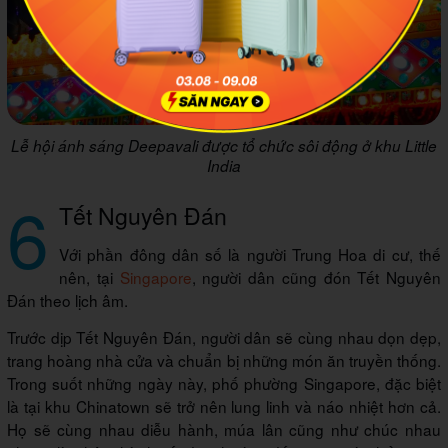
Lễ hội ánh sáng Deepavali được tổ chức sôi động ở khu Little
India
6
Tết Nguyên Đán
Với phần đông dân số là người Trung Hoa di cư, thế
nên, tại
Singapore
, người dân cũng đón Tết Nguyên
Đán theo lịch âm.
Trước dịp Tết Nguyên Đán, người dân sẽ cùng nhau dọn dẹp,
trang hoàng nhà cửa và chuẩn bị những món ăn truyền thống.
Trong suốt những ngày này, phố phường Singapore, đặc biệt
là tại khu Chinatown sẽ trở nên lung linh và náo nhiệt hơn cả.
Họ sẽ cùng nhau diễu hành, múa lân cũng như chúc nhau