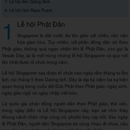
7. Lễ hội đèn Giáng Sinh
8. Lễ hội Hari Raya Puara
1
Lễ hội Phật Đản
Singapore là đất nước đa tôn giáo với nhiều nền văn
hóa giao hòa. Tuy nhiên, với phần đông dân số theo
Phật giáo, không quá ngạc nhiên khi lễ Phật Đản, còn gọi là
Vesak Day, lại là một trong những lễ hội Singapore có quy mô
lớn nhất được tổ chức trong năm.
Lễ hội Singapore này được tổ chức vào ngày rằm tháng tư Âm
lịch, tức tháng 5 theo Dương lịch. Đây là dịp kỷ niệm ba sự kiện
quan trọng trong cuộc đời Đức Phật theo Phật giáo: ngày sinh,
ngày giác ngộ và ngày nhập niết bàn.
Là quốc gia phần đông người dân theo Phật giáo, thế nên,
trong ngày diễn ra Lễ hội Singapore này, bạn sẽ nhìn thấy
khung cảnh nhộn nhịp cùng cờ, phướn bay rợp trời. Vào ngày
lễ Phật Đản, người dân Singapore sẽ cùng nhau đi chùa, cầu