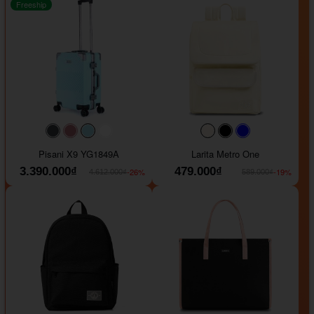
Freeship
#40454a
#b76e79
#9ad8e7
#ffffff
#faf0e6
#000000
#0000FF
Pisani X9 YG1849A
Larita Metro One
3.390.000₫
479.000₫
-26%
-19%
4.612.000₫
589.000₫