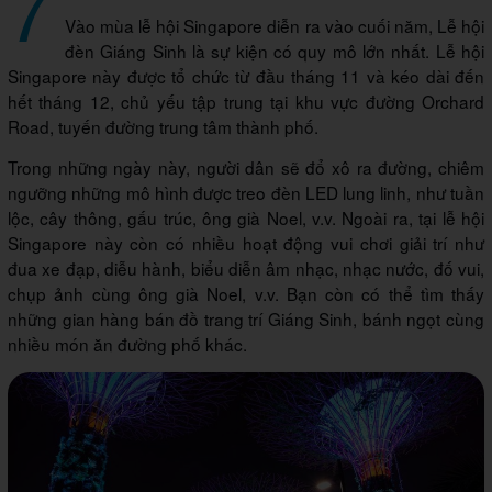
7
Vào mùa lễ hội Singapore diễn ra vào cuối năm, Lễ hội
đèn Giáng Sinh là sự kiện có quy mô lớn nhất. Lễ hội
Singapore này được tổ chức từ đầu tháng 11 và kéo dài đến
hết tháng 12, chủ yếu tập trung tại khu vực đường Orchard
Road, tuyến đường trung tâm thành phố.
Trong những ngày này, người dân sẽ đổ xô ra đường, chiêm
ngưỡng những mô hình được treo đèn LED lung linh, như tuần
lộc, cây thông, gấu trúc, ông già Noel, v.v. Ngoài ra, tại lễ hội
Singapore này còn có nhiều hoạt động vui chơi giải trí như
đua xe đạp, diễu hành, biểu diễn âm nhạc, nhạc nước, đố vui,
chụp ảnh cùng ông già Noel, v.v. Bạn còn có thể tìm thấy
những gian hàng bán đồ trang trí Giáng Sinh, bánh ngọt cùng
nhiều món ăn đường phố khác.