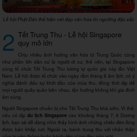
Lễ hội Phật Đản thể hiện nét đẹp văn hóa tín ngưỡng đặc sắc
2
Tết Trung Thu - Lễ hội Singapore
quy mô lớn
Chịu nhiều ảnh hưởng văn hóa từ Trung Quốc cũng
như phần lớn dân cư là người di cư, thế nên, tại Singapore
cũng tổ chức Tết Trung Thu tương tự quốc gia này lẫn Việt
Nam. Lễ hội được tổ chức vào ngày rằm tháng 8 âm lịch, có ý
nghĩa đánh dấu sự khởi đầu của mùa thu, đồng thời dịp để
mọi người quây quần bên nhau, tận hưởng không khí gia đình
ấm cúng.
Người Singapore chuẩn bị cho Tết Trung Thu khá sớm. Vì thế,
nếu có dịp
vào khoảng tháng 7, 8 Dương
du lịch Singapore
lịch, bạn sẽ dễ dàng nhìn thấy hình ảnh những chiếc đèn lồng
được bán khắp nơi. Ngoài ra, bánh trung thu với nhân thập
cẩm truyền thống hoặc bánh dẻo cũng đều góp mặt.