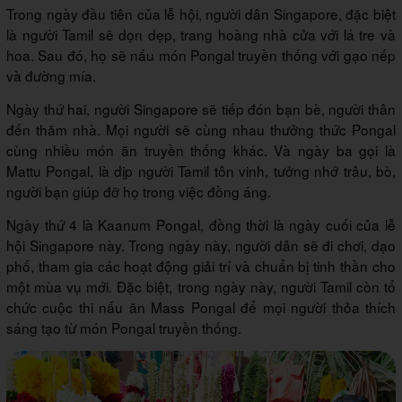
Trong ngày đầu tiên của lễ hội, người dân Singapore, đặc biệt
là người Tamil sẽ dọn dẹp, trang hoàng nhà cửa với lá tre và
hoa. Sau đó, họ sẽ nấu món Pongal truyền thống với gạo nếp
và đường mía.
Ngày thứ hai, người Singapore sẽ tiếp đón bạn bè, người thân
đến thăm nhà. Mọi người sẽ cùng nhau thưởng thức Pongal
cùng nhiều món ăn truyền thống khác. Và ngày ba gọi là
Mattu Pongal, là dịp người Tamil tôn vinh, tưởng nhớ trâu, bò,
người bạn giúp đỡ họ trong việc đồng áng.
Ngày thứ 4 là Kaanum Pongal, đồng thời là ngày cuối của lễ
hội Singapore này. Trong ngày này, người dân sẽ đi chơi, dạo
phố, tham gia các hoạt động giải trí và chuẩn bị tinh thần cho
một mùa vụ mới. Đặc biệt, trong ngày này, người Tamil còn tổ
chức cuộc thi nấu ăn Mass Pongal để mọi người thỏa thích
sáng tạo từ món Pongal truyền thống.