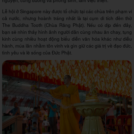
nguyện, cúng dường và phóng sinh, làm việc thiện.
Lễ hội ở Singapore này được tổ chức tại các chùa trên phạm vi
cả nước, nhưng hoành tráng nhất là tại cụm di tích đền thờ
The Buddha Tooth (Chùa Răng Phật). Nếu có dịp đến đây,
bạn sẽ nhìn thấy hình ảnh người dân cùng nhau ăn chay, tụng
kinh cùng nhiều hoạt động biểu diễn văn hóa khác như diễu
hành, múa lân nhằm tôn vinh và gìn giữ các giá trị về đạo đức,
tình yêu và lẽ sống của Đức Phật.