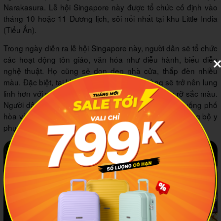
Narakasura. Lễ hội Singapore này được tổ chức cố định vào
tháng 10 hoặc 11 Dương lịch, sôi nổi nhất tại khu Little India
(Tiểu Ấn).
Trong ngày diễn ra lễ hội Singapore này, người dân sẽ tổ chức
các hoạt động tôn giáo, văn hóa như diễu hành, biểu diễn
nghệ thuật. Họ cũng sẽ dọn dẹp nhà cửa, thắp đèn nhiều
màu. Đặc biệt, tại khu Tiểu Ấn, các quầy hàng sẽ trở nên lung
linh hơn với sự góp mặt của rất nhiều dây đèn rực rỡ sắc màu.
Người dân sẽ mặc sari lộng lẫy, sau đó cùng nhau xuống phố
hòa vào dòng người, cũng như tìm mua cho mình những bộ y
phục mới.