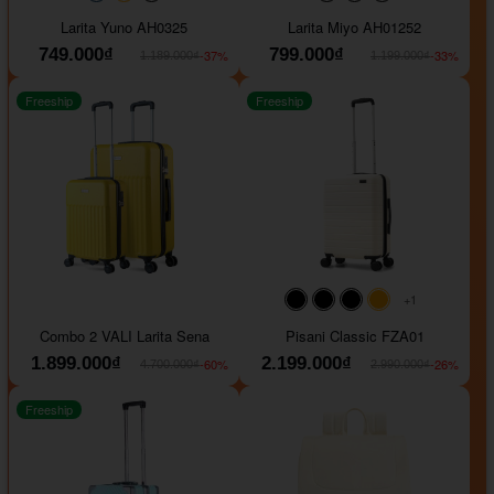
#093f69
#ffa500
#FF0000
#000000
#000000
#000000
Larita Yuno AH0325
Larita Miyo AH01252
749.000₫
799.000₫
-37%
-33%
1.189.000₫
1.199.000₫
Freeship
Freeship
+1
#000000
#000000
#000000
#ffa500
Combo 2 VALI Larita Sena
Pisani Classic FZA01
1.899.000₫
2.199.000₫
-60%
-26%
4.700.000₫
2.990.000₫
Freeship