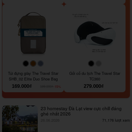
#000000
#964B00
#647290
#000000
#a9a9a9
Túi đựng giày The Travel Star
Gối cổ du lịch The Travel Star
SHB_02 Elite Duo Shoe Bag
TC360
169.000₫
279.000₫
-15%
199.000₫
23 homestay Đà Lạt view cực chill đáng
ghé nhất 2026
26.06.2026
71,176 lượt xem