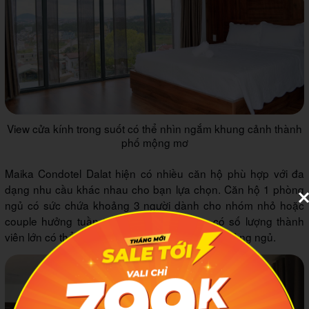
View cửa kính trong suốt có thể nhìn ngắm khung cảnh thành
phố mộng mơ
Maika Condotel Dalat hiện có nhiều căn hộ phù hợp với đa
dạng nhu cầu khác nhau cho bạn lựa chọn. Căn hộ 1 phòng
ngủ có sức chứa khoảng 3 người dành cho nhóm nhỏ hoặc
couple hưởng tuần trăng mật. Các nhóm có số lượng thành
viên lớn có thể chọn căn hộ 2 hoặc căn hộ 3 phòng ngủ.