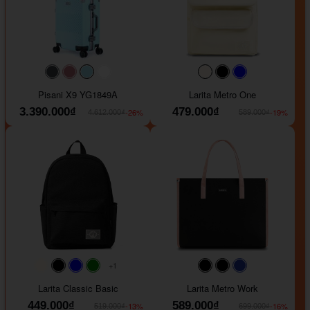
#40454a
#b76e79
#9ad8e7
#ffffff
#faf0e6
#000000
#0000FF
Pisani X9 YG1849A
Larita Metro One
3.390.000₫
479.000₫
-26%
-19%
4.612.000₫
589.000₫
+1
#faf0e6
#000000
#0000FF
#008000
#000000
#000000
#1e35a5
Larita Classic Basic
Larita Metro Work
449.000₫
589.000₫
-13%
-16%
519.000₫
699.000₫