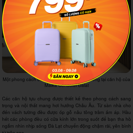
Một phong cách bài trí khác vô cùng dễ thương tại căn hộ của
Maika Condotel Dalat
Các căn hộ tựu chung được thiết kế theo phong cách sang
trọng và nội thất mang hơi hướng Châu Âu. Từ sàn nhà cho
đến vách tường đều được ốp gỗ nâu tông trầm ấm áp. Hầu
hết các phòng đều có cửa kính lớn trong suốt để bạn tha hồ
ngắm nhìn nhịp sống Đà Lạt chuyển động chậm rãi, yên bình
từ trên cao.