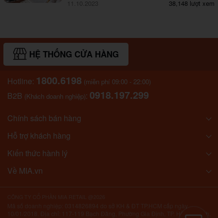
11.10.2023
38,148 lượt xem
HỆ THỐNG CỬA HÀNG
1800.6198
Hotline:
(miễn phí 09:00 - 22:00)
0918.197.299
B2B
:
(Khách doanh nghiệp)
Chính sách bán hàng
Hỗ trợ khách hàng
Kiến thức hành lý
Về MIA.vn
CÔNG TY CỔ PHẦN MIA RETAIL @2026
Mã số doanh nghiệp: 0314826894 do sở KH & ĐT TP.HCM cấp ngày
10/01/2018. Địa chỉ: 117-119 Bạch Đằng, Phường Gia Định, TP. Hồ Chí Minh,