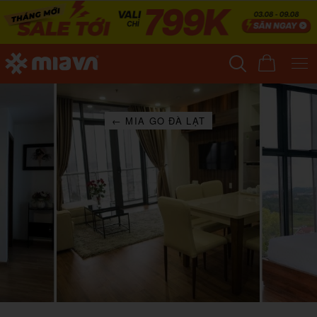
← MIA GO ĐÀ LẠT