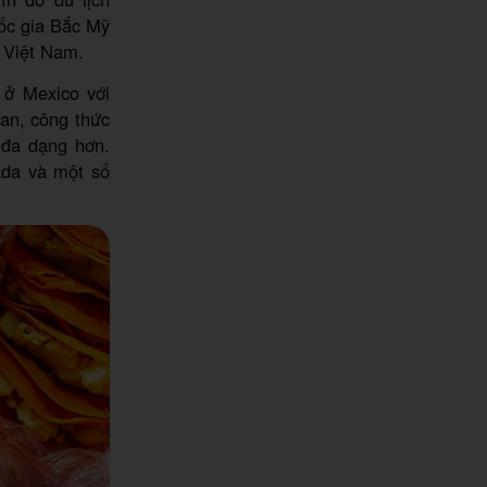
ốc gia Bắc Mỹ
 Việt Nam.
 ở Mexico với
ian, công thức
 đa dạng hơn.
ada và một số