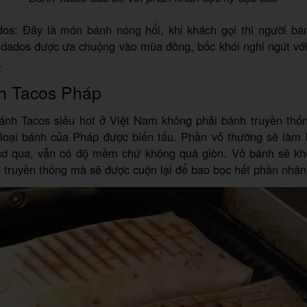
dos: Đây là món bánh nóng hổi, khi khách gọi thì người bá
udados được ưa chuộng vào mùa đông, bốc khói nghi ngút với
.
h Tacos Pháp
nh Tacos siêu hot ở Việt Nam không phải bánh truyền thố
loại bánh của Pháp được biến tấu. Phần vỏ thường sẽ làm 
ơ qua, vẫn có độ mềm chứ không quá giòn. Vỏ bánh sẽ k
 truyền thống mà sẽ được cuộn lại để bao bọc hết phần nhân