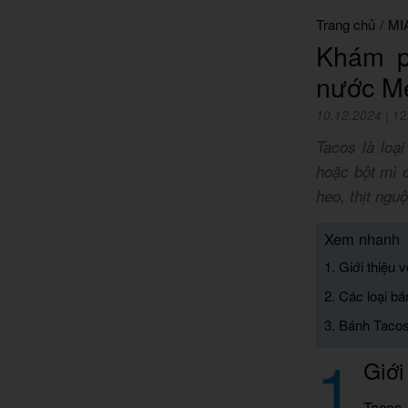
Trang chủ
/
MI
Khám p
nước M
10.12.2024
|
12
Tacos là loạ
hoặc bột mì c
heo, thịt ngu
Xem nhanh
1. Giới thiệu
2. Các loại b
3. Bánh Taco
1
Giới
Tacos 