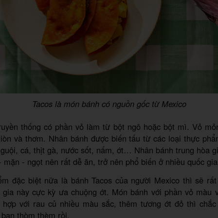
Tacos là món bánh có nguồn gốc từ Mexico
ruyền thống có phần vỏ làm từ bột ngô hoặc bột mì. Vỏ mỏ
iòn và thơm. Nhân bánh được biến tấu từ các loại thực phẩ
t nguội, cá, thịt gà, nước sốt, nấm, ớt… Nhân bánh trung hòa 
- mặn - ngọt nên rất dễ ăn, trở nên phổ biến ở nhiều quốc gia 
m đặc biệt nữa là bánh Tacos của người Mexico thì sẽ rất
 gia này cực kỳ ưa chuộng ớt. Món bánh với phần vỏ màu và
 hợp với rau củ nhiều màu sắc, thêm tương ớt đỏ thì chắc
 bạn thòm thèm rồi.