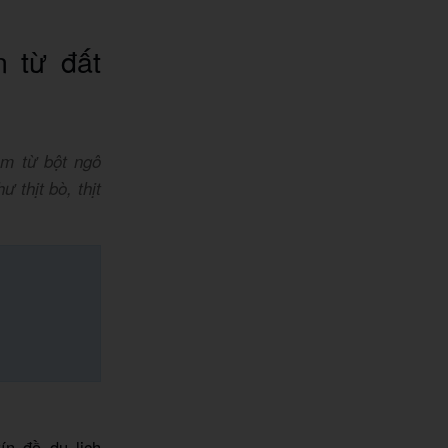
 từ đất
àm từ bột ngô
 thịt bò, thịt
ín đồ du lịch