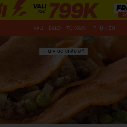
VALI
BALO
TÚI XÁCH
PHỤ KIỆN
← MIA GO CHÂU MỸ