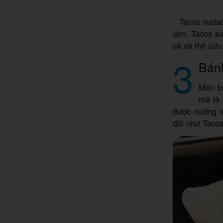
- Tacos suda
làm. Tacos s
cá và thịt cừu
3
Bán
Món bá
mà là 
được nướng s
đôi như Tacos