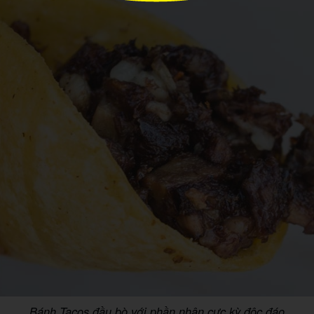
Bánh Tacos đầu bò với phần nhân cực kỳ độc đáo