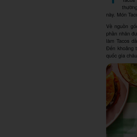
thường
này. Món Taco
Về nguồn gốc
phần nhân đượ
làm Tacos dầ
Đến khoảng t
quốc gia châ