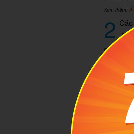
Xem thêm:
Ẩm
2
Các 
Hiện n
được b
một số loại b
- Taco nướng
cháy xém nhẹ
thịt là mulit