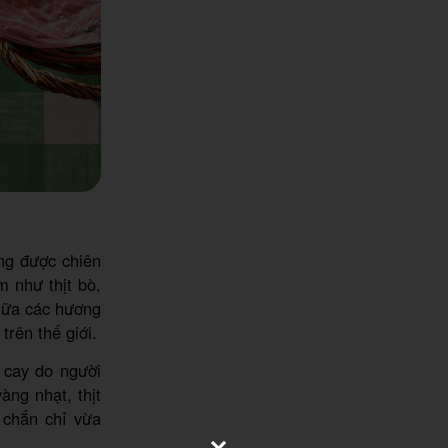
ng được chiên
m như thịt bò,
giữa các hương
trên thế giới.
 cay do người
ng nhạt, thịt
 chắn chỉ vừa