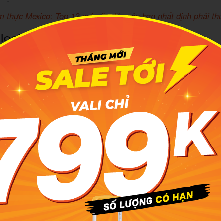
 thực Mexico: Top 12 món ăn đặc sản bạn nhất định phải th
loại bánh Tacos Mexico
ay vì Tacos đã phổ biến ở nhiều quốc gia nên công thức 
iến tấu rất nhiều. Dưới đây hãy cùng
cẩm nang du lịch
MIA
ánh Tacos phổ biến hiện nay:
: Loại bánh này có lớp vỏ được nướng trên vỉ than hồng đế
. Bánh sẽ được ăn kèm với nước tương chorizo asado, pho 
a. Đây là loại bánh Tacos phổ biến ở miền Bắc Mexico.