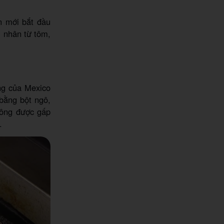
n mới bắt đầu
 nhân từ tôm,
ng của Mexico
bằng bột ngô,
hông được gấp
.