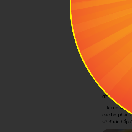
- Tacos de ca
dẫn. Loại Tac
- Tacos đầu 
các bộ phận c
sẽ được hấp 