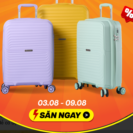
Tacos được biến tấu với nhiều loại nhân và nước sốt khác nha
zo là loại có phần vỏ được chiên ngập dầu và giòn tan, mà
os này sử dụng phần nhân chủ yếu bằng thịt bò.
bò: Đây là món Tacos khá độc đáo và khác biệt với phần nhâ
ủa đầu bò như não, thịt má, lưỡi, mắt bò. Phần vỏ của bán
để có độ mềm, thường ăn kèm với hành tây và rau mùi.