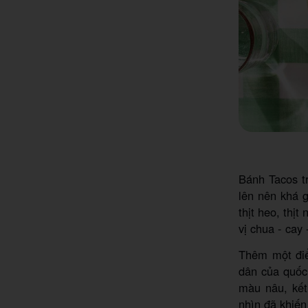
Bánh Tacos t
lên nên khá g
thịt heo, thị
vị chua - cay 
Thêm một điể
dân của quốc
màu nâu, kết
nhìn đã khiến