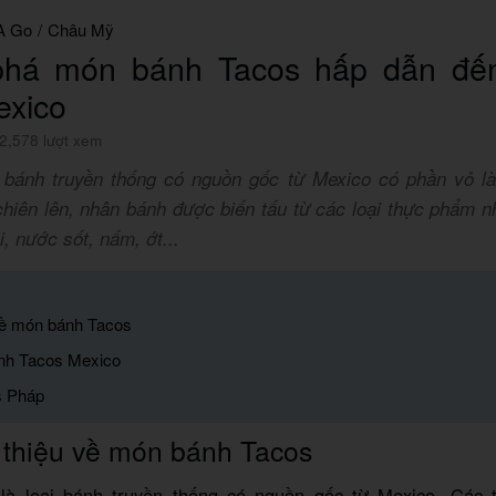
A Go
/
Châu Mỹ
há món bánh Tacos hấp dẫn đến
exico
2,578 lượt xem
i bánh truyền thống có nguồn gốc từ Mexico có phần vỏ l
hiên lên, nhân bánh được biến tấu từ các loại thực phẩm như
ội, nước sốt, nấm, ớt...
 về món bánh Tacos
ánh Tacos Mexico
s Pháp
 thiệu về món bánh Tacos
là loại bánh truyền thống có nguồn gốc từ Mexico. Các t