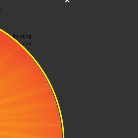
ử
chế biến cũng
.vn điểm qua
n khi giòn và
mát Oaxaca và