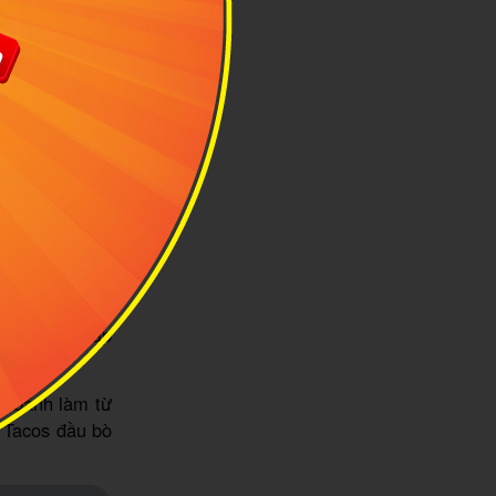
u
u vàng nâu hấp
n bánh làm từ
h Tacos đầu bò