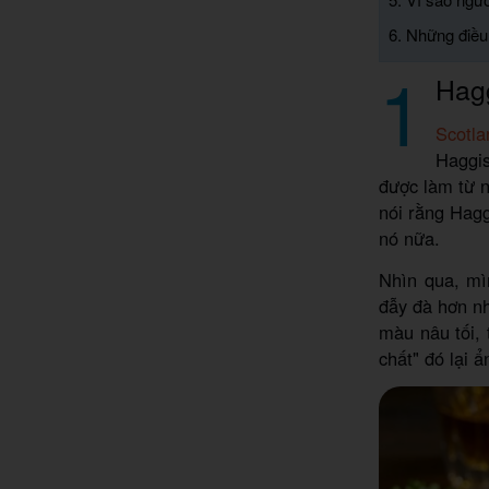
6. Những điều
1
Hagg
Scotla
Haggis
được làm từ n
nói rằng Hagg
nó nữa.
Nhìn qua, mì
đẫy đà hơn nh
màu nâu tối,
chất" đó lại 