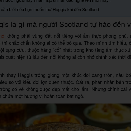
 cần biết nếu bạn muốn thử Haggis khi đến Scotland
is là gì mà người Scotland tự hào đến 
nd
không phải vùng đất nổi tiếng với ẩm thực phong phú, 
 thì chắc chắn không ai có thể bỏ qua. Theo mình tìm hiểu, 
ội tạng cừu, thuộc hàng "cổ" nhất trong kho tàng ẩm thực xứ
is xuất hiện từ lâu đến nỗi không ai còn nhớ chính xác thời đ
nh thấy Haggis trông giống một khúc dồi căng tròn, nâu bó
iều so với kiểu dồi lợn quen thuộc. Cắt ra, phần nhân bên tro
 trông có vẻ không được đẹp mắt cho lắm. Nhưng chính cái v
ẩn chứa một hương vị hoàn toàn bất ngờ.