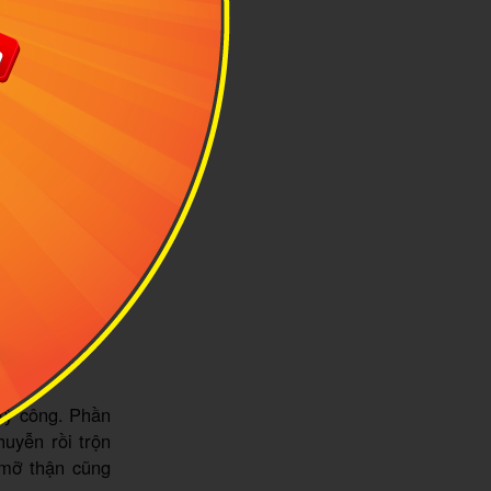
he Ness Guest
kỳ công. Phần
uyễn rồi trộn
 mỡ thận cũng