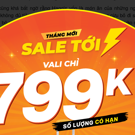
cũng khá bất ngờ rằng Haggis vốn là món ăn của những n
không đủ tiền mua thịt. Thay vì để phần nội tạng cừu bỏ đi 
 bộ phổi, tim, gan, ruột rồi băm nhỏ, trộn gia vị và nhồi vào
y cũng là cách để bảo quản thực phẩm lâu hơn mà không 
 giá của vùng Bắc Âu.
ếp nhà nghèo, Haggis bước vào thơ ca. Nhà thơ quốc dân Sc
 hẳn một bài thơ ca ngợi món ăn dân dã này, và từ đó Haggis
 của Scotland. Một món ăn đi từ sự thiếu thốn mà trở thàn
có hành trình nào ý nghĩa hơn thế.