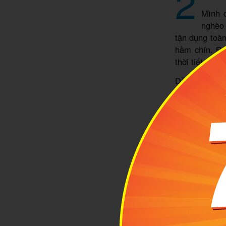
2
Mình 
nghèo 
tận dụng toàn
hầm chín. Đâ
thời tiết lạnh
Dần dà, từ b
Burns đã viết
là "quốc ẩm"
quốc gia, ít 