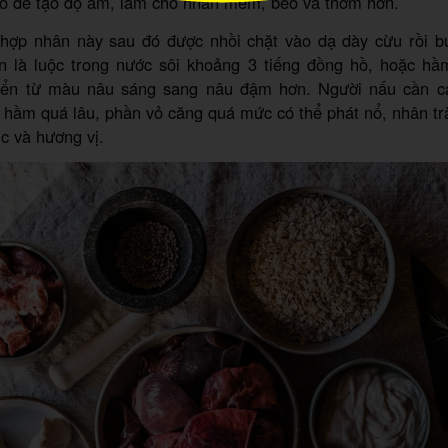
o để tạo độ ẩm, làm cho nhân mềm, béo và thơm hơn.
hợp nhân này sau đó được nhồi chặt vào dạ dày cừu rồi b
n là luộc trong nước sôi khoảng 3 tiếng đồng hồ, hoặc hầ
yển từ màu nâu sáng sang nâu đậm hơn. Người nấu cần ca
 hầm quá lâu, phần vỏ căng quá mức có thể phát nổ, nhân tr
úc và hương vị.