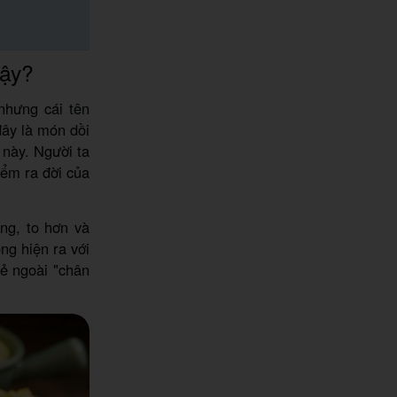
vậy?
nhưng cái tên
đây là món dồi
 này. Người ta
iểm ra đời của
ng, to hơn và
ng hiện ra với
ẻ ngoài "chân