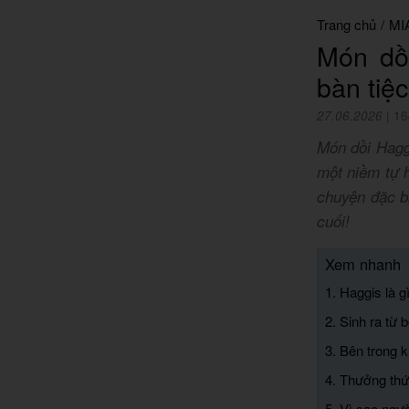
Trang chủ
/
MI
Món dồ
bàn tiệ
27.06.2026
|
16
Món dồi Hagg
một niềm tự 
chuyện đặc b
cuối!
Xem nhanh
1. Haggis là 
2. Sinh ra từ 
3. Bên trong k
4. Thưởng thứ
5. Vì sao ngư