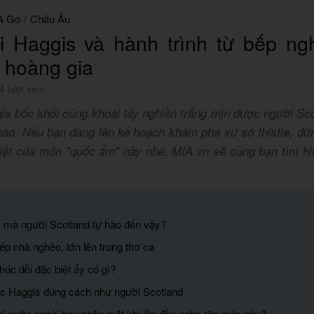
A Go
/
Châu Âu
i Haggis và hành trình từ bếp ng
c hoàng gia
4 lượt xem
is bốc khói cùng khoai tây nghiền trắng mịn được người Sco
hào. Nếu bạn đang lên kế hoạch khám phá xứ sở thistle, đừ
iệt của món "quốc ẩm" này nhé. MIA.vn sẽ cùng bạn tìm hi
gì mà người Scotland tự hào đến vậy?
bếp nhà nghèo, lớn lên trong thơ ca
húc dồi đặc biệt ấy có gì?
c Haggis đúng cách như người Scotland
ời nước ngoài hay nhăn mặt khi lần đầu nghe tên món này?