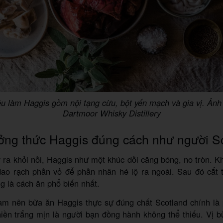
ệu làm Haggis gồm nội tạng cừu, bột yến mạch và gia vị. Ảnh
Dartmoor Whisky Distillery
ng thức Haggis đúng cách như người S
y ra khỏi nồi, Haggis như một khúc dồi căng bóng, no tròn. Kh
ao rạch phần vỏ để phần nhân hé lộ ra ngoài. Sau đó cắt t
g là cách ăn phổ biến nhất.
àm nên bữa ăn Haggis thực sự đúng chất Scotland chính là
iền trắng mịn là người bạn đồng hành không thể thiếu. Vị b