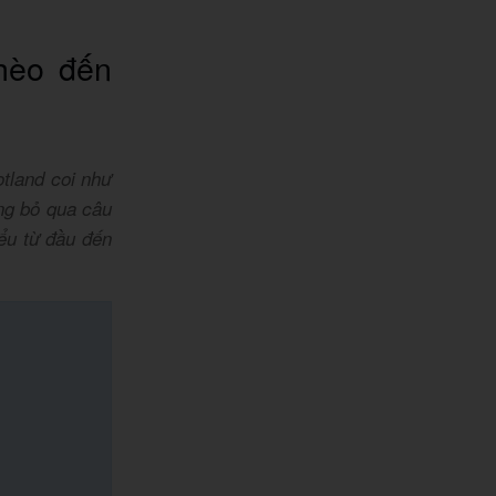
hèo đến
tland coi như
ng bỏ qua câu
ểu từ đầu đến