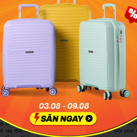
ở thành niềm tự hào ẩm thực của Scotland. Ảnh minh họa: T
House
trong khúc dồi đặc biệt ấy có gì?
 ra một mẻ Haggis đúng điệu, người nấu phải chuẩn bị khá 
ng sử dụng bao gồm tim, gan, phổi cừu, tất cả được băm nh
h tây thái nhỏ, bột yến mạch và các loại gia vị. Một chút