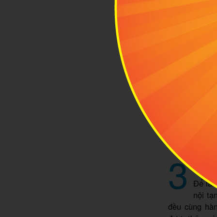
Haggis đã tr
3
Bên 
Để làm
nội tạ
đều cùng hàn