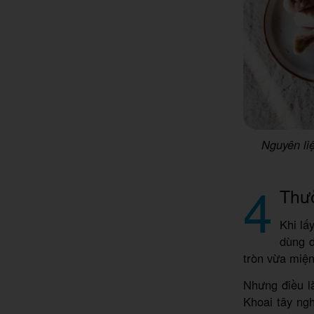
Nguyên li
4
Thưở
Khi lấ
dùng d
tròn vừa miện
Nhưng điều l
Khoai tây ngh