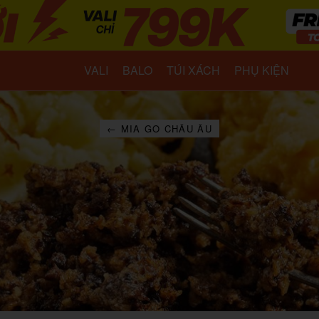
VALI
BALO
TÚI XÁCH
PHỤ KIỆN
← MIA GO CHÂU ÂU