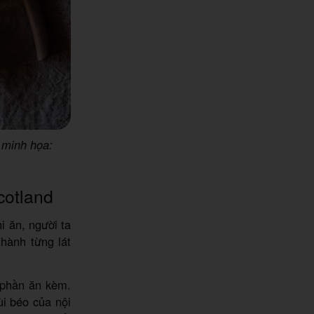
 minh họa:
cotland
i ăn, người ta
hành từng lát
 phần ăn kèm.
ùi béo của nội