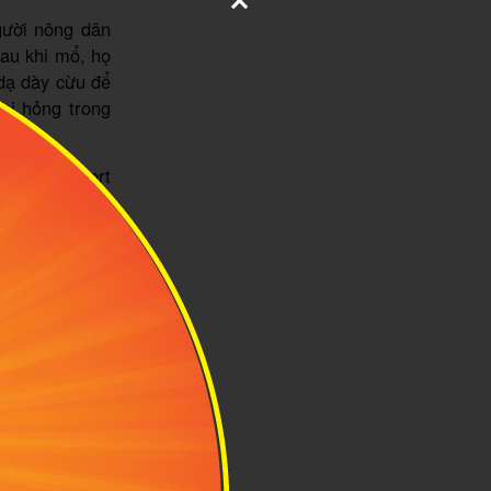
gười nông dân
sau khi mổ, họ
 dạ dày cừu để
bị hỏng trong
otland Robert
 được tôn vinh
h niềm tự hào