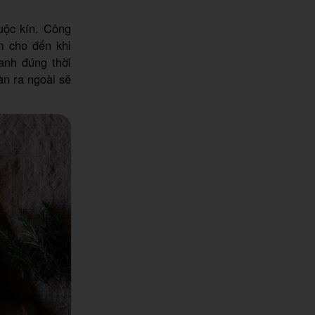
uộc kín. Công
m cho đến khi
nh đúng thời
àn ra ngoài sẽ